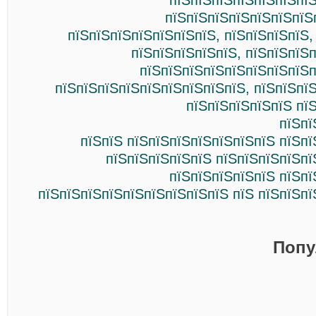
пїЅпїЅпїЅпїЅпїЅпїЅпїЅ
пїЅпїЅпїЅпїЅпїЅпїЅпїЅ
пїЅпїЅпїЅпїЅпїЅпїЅпїЅ, пїЅпїЅпїЅпїЅ,
пїЅпїЅпїЅпїЅпїЅ, пїЅпїЅпїЅп
пїЅпїЅпїЅпїЅпїЅпїЅпїЅпїЅп
пїЅпїЅпїЅпїЅпїЅпїЅпїЅпїЅпїЅ, пїЅпїЅпї
пїЅпїЅпїЅпїЅпїЅ пї
пїЅпї
пїЅпїЅ пїЅпїЅпїЅпїЅпїЅпїЅпїЅ пїЅп
пїЅпїЅпїЅпїЅпїЅ пїЅпїЅпїЅпїЅпї
пїЅпїЅпїЅпїЅпїЅ пїЅпї
пїЅпїЅпїЅпїЅпїЅпїЅпїЅпїЅпїЅ пїЅ пїЅпїЅп
Попу