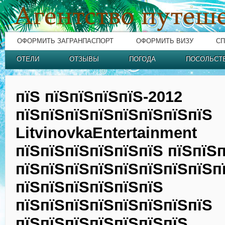
ОФОРМИТЬ ЗАГРАНПАСПОРТ
ОФОРМИТЬ ВИЗУ
СП
ОТЕЛИ
ОТЗЫВЫ
ПОГОДА
ПОСОЛЬСТ
пїЅ пїЅпїЅпїЅпїЅ-2012
пїЅпїЅпїЅпїЅпїЅпїЅпїЅпїЅ
LitvinovkaEntertainment
пїЅпїЅпїЅпїЅпїЅпїЅ пїЅпїЅ
пїЅпїЅпїЅпїЅпїЅпїЅпїЅпїЅп
пїЅпїЅпїЅпїЅпїЅпїЅ
пїЅпїЅпїЅпїЅпїЅпїЅпїЅпїЅ
пїЅпїЅпїЅпїЅпїЅпїЅпїЅ