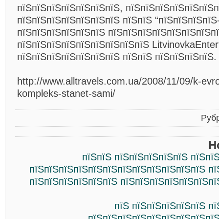
пїЅпїЅпїЅпїЅпїЅпїЅпїЅ, пїЅпїЅпїЅпїЅпїЅпїЅп
пїЅпїЅпїЅпїЅпїЅпїЅпїЅ пїЅпїЅ “пїЅпїЅпїЅпїЅ
пїЅпїЅпїЅпїЅпїЅпїЅ пїЅпїЅпїЅпїЅпїЅпїЅпїЅп
пїЅпїЅпїЅпїЅпїЅпїЅпїЅпїЅпїЅ LitvinovkaEnter
пїЅпїЅпїЅпїЅпїЅпїЅпїЅ пїЅпїЅ пїЅпїЅпїЅпїЅ.
http://www.alltravels.com.ua/2008/11/09/k-evr
kompleks-stanet-sami/
Руб
Н
пїЅпїЅ пїЅпїЅпїЅпїЅпїЅ пїЅпї
пїЅпїЅпїЅпїЅпїЅпїЅпїЅпїЅпїЅпїЅпїЅпїЅ пї
пїЅпїЅпїЅпїЅпїЅпїЅ пїЅпїЅпїЅпїЅпїЅпїЅпї
пїЅ пїЅпїЅпїЅпїЅпїЅ п
пїЅпїЅпїЅпїЅпїЅпїЅпїЅпїЅпїЅ