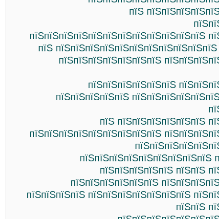
пїЅ пїЅпїЅпїЅпїЅпї
пїЅпї
пїЅпїЅпїЅпїЅпїЅпїЅпїЅпїЅпїЅпїЅпїЅпїЅ пї
пїЅ пїЅпїЅпїЅпїЅпїЅпїЅпїЅпїЅпїЅпїЅпїЅ
пїЅпїЅпїЅпїЅпїЅпїЅпїЅ пїЅпїЅпїЅпї
пїЅпїЅпїЅпїЅпїЅпїЅ пїЅпїЅпї
пїЅпїЅпїЅпїЅпїЅ пїЅпїЅпїЅпїЅпїЅпї
пї
пїЅ пїЅпїЅпїЅпїЅпїЅпїЅ п
пїЅпїЅпїЅпїЅпїЅпїЅпїЅпїЅпїЅ пїЅпїЅпїЅпї
пїЅпїЅпїЅпїЅпїЅпї
пїЅпїЅпїЅпїЅпїЅпїЅпїЅпїЅпїЅ 
пїЅпїЅпїЅпїЅпїЅ пїЅпїЅ п
пїЅпїЅпїЅпїЅпїЅпїЅ пїЅпїЅпїЅпї
пїЅпїЅпїЅпїЅ пїЅпїЅпїЅпїЅпїЅпїЅпїЅ пїЅп
пїЅпїЅ п