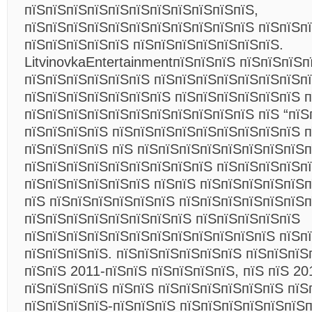
пїЅпїЅпїЅпїЅпїЅпїЅпїЅпїЅпїЅпїЅпїЅ,
пїЅпїЅпїЅпїЅпїЅпїЅпїЅпїЅпїЅпїЅпїЅ пїЅпїЅпї
пїЅпїЅпїЅпїЅпїЅ пїЅпїЅпїЅпїЅпїЅпїЅпїЅ.
LitvinovkaEntertainmentпїЅпїЅпїЅ пїЅпїЅпїЅп
пїЅпїЅпїЅпїЅпїЅпїЅ
пїЅпїЅпїЅпїЅпїЅпїЅпїЅпї
пїЅпїЅпїЅпїЅпїЅпїЅпїЅ пїЅпїЅпїЅпїЅпїЅпїЅ 
пїЅпїЅпїЅпїЅпїЅпїЅпїЅпїЅпїЅпїЅпїЅ пїЅ “пїЅ
пїЅпїЅпїЅпїЅ пїЅпїЅпїЅпїЅпїЅпїЅпїЅпїЅпїЅ 
пїЅпїЅпїЅпїЅ пїЅ пїЅпїЅпїЅпїЅпїЅпїЅпїЅпїЅ
пїЅпїЅпїЅпїЅпїЅпїЅпїЅпїЅпїЅ пїЅпїЅпїЅпїЅп
пїЅпїЅпїЅпїЅпїЅпїЅ пїЅпїЅ пїЅпїЅпїЅпїЅпїЅп
пїЅ пїЅпїЅпїЅпїЅпїЅпїЅ пїЅпїЅпїЅпїЅпїЅпїЅп
пїЅпїЅпїЅпїЅпїЅпїЅпїЅпїЅ пїЅпїЅпїЅпїЅпїЅ
пїЅпїЅпїЅпїЅпїЅпїЅпїЅпїЅпїЅпїЅпїЅпїЅ пїЅп
пїЅпїЅпїЅпїЅ. пїЅпїЅпїЅпїЅпїЅпїЅ пїЅпїЅпїЅ
пїЅпїЅ 2011-пїЅпїЅ пїЅпїЅпїЅпїЅ, пїЅ пїЅ 20
пїЅпїЅпїЅпїЅ пїЅпїЅ пїЅпїЅпїЅпїЅпїЅпїЅ пїЅ
пїЅпїЅпїЅпїЅ-пїЅпїЅпїЅ пїЅпїЅпїЅпїЅпїЅпїЅ