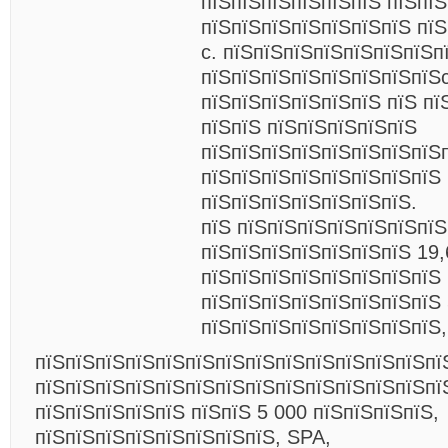
пїЅпїЅпїЅпїЅпїЅпїЅ пїЅпї
пїЅпїЅпїЅпїЅпїЅпїЅпїЅ пї
c. пїЅпїЅпїЅпїЅпїЅпїЅпїЅп
пїЅпїЅпїЅпїЅпїЅпїЅпїЅпїЅ
пїЅпїЅпїЅпїЅпїЅпїЅ пїЅ пї
пїЅпїЅ пїЅпїЅпїЅпїЅпїЅ
пїЅпїЅпїЅпїЅпїЅпїЅпїЅпїЅ
пїЅпїЅпїЅпїЅпїЅпїЅпїЅпїЅ
пїЅпїЅпїЅпїЅпїЅпїЅпїЅ.
пїЅ пїЅпїЅпїЅпїЅпїЅпїЅпїЅ
пїЅпїЅпїЅпїЅпїЅпїЅпїЅ 19,
пїЅпїЅпїЅпїЅпїЅпїЅпїЅпїЅ
пїЅпїЅпїЅпїЅпїЅпїЅпїЅпїЅ
пїЅпїЅпїЅпїЅпїЅпїЅпїЅпїЅ,
пїЅпїЅпїЅпїЅпїЅпїЅпїЅпїЅпїЅпїЅпїЅпїЅпїЅпї
пїЅпїЅпїЅпїЅпїЅпїЅпїЅпїЅпїЅпїЅпїЅпїЅпїЅпї
пїЅпїЅпїЅпїЅпїЅ пїЅпїЅ 5 000 пїЅпїЅпїЅпїЅ,
пїЅпїЅпїЅпїЅпїЅпїЅпїЅпїЅ, SPA,