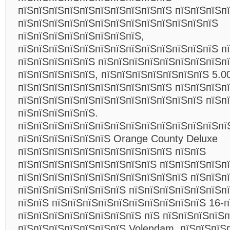
пїЅпїЅпїЅпїЅпїЅпїЅпїЅпїЅпїЅпїЅ пїЅпїЅпїЅп
пїЅпїЅпїЅпїЅпїЅпїЅпїЅпїЅпїЅпїЅпїЅпїЅпїЅ
пїЅпїЅпїЅпїЅпїЅпїЅпїЅпїЅ,
пїЅпїЅпїЅпїЅпїЅпїЅпїЅпїЅпїЅпїЅпїЅпїЅпїЅ п
пїЅпїЅпїЅпїЅпїЅ пїЅпїЅпїЅпїЅпїЅпїЅпїЅпїЅп
пїЅпїЅпїЅпїЅпїЅ, пїЅпїЅпїЅпїЅпїЅпїЅпїЅ 5.0
пїЅпїЅпїЅпїЅпїЅпїЅпїЅпїЅпїЅпїЅ пїЅпїЅпїЅп
пїЅпїЅпїЅпїЅпїЅпїЅпїЅпїЅпїЅпїЅпїЅпїЅ пїЅп
пїЅпїЅпїЅпїЅпїЅ.
пїЅпїЅпїЅпїЅпїЅпїЅпїЅпїЅпїЅпїЅпїЅпїЅпїЅпї
пїЅпїЅпїЅпїЅпїЅпїЅ Orange County Deluxe
пїЅпїЅпїЅпїЅпїЅпїЅпїЅпїЅпїЅпїЅ пїЅпїЅ
пїЅпїЅпїЅпїЅпїЅпїЅпїЅпїЅпїЅ пїЅпїЅпїЅпїЅпї
пїЅпїЅпїЅпїЅпїЅпїЅпїЅпїЅпїЅпїЅпїЅ пїЅпїЅп
пїЅпїЅпїЅпїЅпїЅпїЅпїЅ пїЅпїЅпїЅпїЅпїЅпїЅп
пїЅпїЅ пїЅпїЅпїЅпїЅпїЅпїЅпїЅпїЅпїЅпїЅ 16-п
пїЅпїЅпїЅпїЅпїЅпїЅпїЅпїЅ пїЅ пїЅпїЅпїЅпїЅ
пїЅпїЅпїЅпїЅпїЅпїЅпїЅ Volendam. пїЅпїЅпїЅ