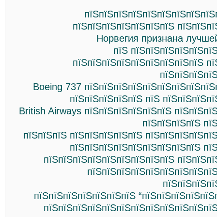
пїЅпїЅпїЅпїЅпїЅпїЅпїЅпїЅпїЅ
пїЅпїЅпїЅпїЅпїЅпїЅпїЅ пїЅпїЅпї
Норвегия признана лучше
пїЅ пїЅпїЅпїЅпїЅпїЅпї
пїЅпїЅпїЅпїЅпїЅпїЅпїЅпїЅпїЅ пї
пїЅпїЅпїЅпї
Boeing 737 пїЅпїЅпїЅпїЅпїЅпїЅпїЅпїЅпїЅ
пїЅпїЅпїЅпїЅпїЅ пїЅ пїЅпїЅпїЅп
British Airways пїЅпїЅпїЅпїЅпїЅпїЅ пїЅпїЅпї
пїЅпїЅпїЅпїЅ пї
пїЅпїЅпїЅ пїЅпїЅпїЅпїЅпїЅ пїЅпїЅпїЅпїЅпї
пїЅпїЅпїЅпїЅпїЅпїЅпїЅпїЅпїЅ пї
пїЅпїЅпїЅпїЅпїЅпїЅпїЅпїЅпїЅ пїЅпїЅпї
пїЅпїЅпїЅпїЅпїЅпїЅпїЅпїЅпїЅ
пїЅпїЅпїЅпї
пїЅпїЅпїЅпїЅпїЅпїЅпїЅ “пїЅпїЅпїЅпїЅпїЅ
пїЅпїЅпїЅпїЅпїЅпїЅпїЅпїЅпїЅпїЅпїЅпїЅ