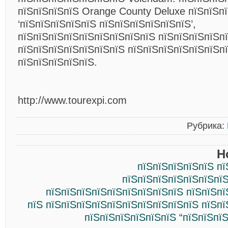
пїЅпїЅпїЅпїЅ Orange County Deluxe пїЅпїЅп
‘пїЅпїЅпїЅпїЅпїЅ пїЅпїЅпїЅпїЅпїЅпїЅ’,
пїЅпїЅпїЅпїЅпїЅпїЅпїЅпїЅпїЅ пїЅпїЅпїЅпїЅп
пїЅпїЅпїЅпїЅпїЅпїЅпїЅ пїЅпїЅпїЅпїЅпїЅпїЅп
пїЅпїЅпїЅпїЅпїЅ.
http://www.tourexpi.com
Рубрика:
Н
пїЅпїЅпїЅпїЅпїЅ пї
пїЅпїЅпїЅпїЅпїЅпїЅпїЅ
пїЅпїЅпїЅпїЅпїЅпїЅпїЅпїЅпїЅ пїЅпїЅпї
пїЅ пїЅпїЅпїЅпїЅпїЅпїЅпїЅпїЅпїЅпїЅ пїЅп
пїЅпїЅпїЅпїЅпїЅпїЅ “пїЅпїЅпї