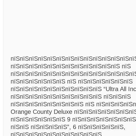
пїЅпїЅпїЅпїЅпїЅпїЅпїЅпїЅпїЅпїЅпїЅпїЅпїЅпї
пїЅпїЅпїЅпїЅпїЅпїЅпїЅпїЅпїЅпїЅпїЅпїЅ пїЅ
пїЅпїЅпїЅпїЅпїЅпїЅпїЅпїЅпїЅпїЅпїЅпїЅпїЅпї
пїЅпїЅпїЅпїЅпїЅпїЅ пїЅ пїЅпїЅпїЅпїЅпїЅпїЅ
пїЅпїЅпїЅпїЅпїЅпїЅпїЅпїЅпїЅпїЅ “Ultra All Inc
пїЅпїЅпїЅпїЅпїЅпїЅпїЅпїЅпїЅпїЅ пїЅпїЅпїЅ
пїЅпїЅпїЅпїЅпїЅпїЅпїЅпїЅ пїЅ пїЅпїЅпїЅпїЅп
Orange County Deluxe пїЅпїЅпїЅпїЅпїЅпїЅпї
пїЅпїЅпїЅпїЅпїЅпїЅ 9 пїЅпїЅпїЅпїЅпїЅпїЅпїЅ
пїЅпїЅ пїЅпїЅпїЅпїЅ”, 6 пїЅпїЅпїЅпїЅпїЅ,
пїЅпїЅпїЅпїЅпїЅпїЅпїЅпїЅпїЅпїЅ