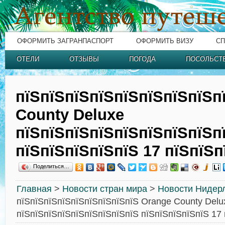
ОФОРМИТЬ ЗАГРАНПАСПОРТ
ОФОРМИТЬ ВИЗУ
СП
ОТЕЛИ
ОТЗЫВЫ
ПОГОДА
ПОСОЛЬСТ
пїЅпїЅпїЅпїЅпїЅпїЅпїЅпїЅп
County Deluxe
пїЅпїЅпїЅпїЅпїЅпїЅпїЅпїЅп
пїЅпїЅпїЅпїЅпїЅ 17 пїЅпїЅп
Поделиться…
Главная
>
Новости стран мира
>
Новости Нидер
пїЅпїЅпїЅпїЅпїЅпїЅпїЅпїЅпїЅ Orange County Delu
пїЅпїЅпїЅпїЅпїЅпїЅпїЅпїЅпїЅ пїЅпїЅпїЅпїЅпїЅ 17