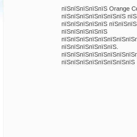
пїЅпїЅпїЅпїЅпїЅ Orange C
пїЅпїЅпїЅпїЅпїЅпїЅпїЅ пї
пїЅпїЅпїЅпїЅпїЅ пїЅпїЅпї
пїЅпїЅпїЅпїЅпїЅ
пїЅпїЅпїЅпїЅпїЅпїЅпїЅпїЅп
пїЅпїЅпїЅпїЅпїЅпїЅ.
пїЅпїЅпїЅпїЅпїЅпїЅпїЅпїЅ
пїЅпїЅпїЅпїЅпїЅпїЅпїЅпїЅ