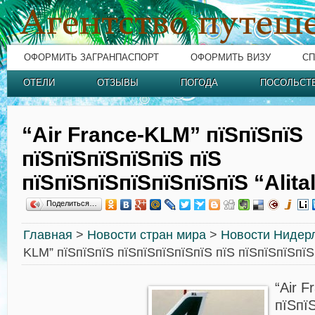
ОФОРМИТЬ ЗАГРАНПАСПОРТ
ОФОРМИТЬ ВИЗУ
СП
ОТЕЛИ
ОТЗЫВЫ
ПОГОДА
ПОСОЛЬСТ
“Air France-KLM” пїЅпїЅпїЅ
пїЅпїЅпїЅпїЅпїЅ пїЅ
пїЅпїЅпїЅпїЅпїЅпїЅпїЅ “Alital
Поделиться…
Главная
>
Новости стран мира
>
Новости Нидер
KLM” пїЅпїЅпїЅ пїЅпїЅпїЅпїЅпїЅ пїЅ пїЅпїЅпїЅпїЅпї
“Air 
пїЅпї