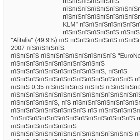
пїЅпїЅпїЅпїЅпїЅпїЅ.
пїЅпїЅпїЅпїЅпїЅпїЅпїЅпїЅ
пїЅпїЅпїЅпїЅпїЅпїЅпїЅпїЅпї
KLM" пїЅпїЅпїЅпїЅпїЅпїЅп
пїЅпїЅпїЅпїЅпїЅпїЅ пїЅпїЅ
"Alitalia" (49,9%) пїЅ пїЅпїЅпїЅпїЅпїЅ пїЅпї
2007 пїЅпїЅпїЅпїЅ.
пїЅпїЅпїЅ пїЅпїЅпїЅпїЅпїЅпїЅпїЅпїЅ "EuroN
пїЅпїЅпїЅпїЅпїЅпїЅпїЅпїЅпїЅпїЅ
пїЅпїЅпїЅпїЅпїЅпїЅпїЅпїЅпїЅпїЅ, пїЅпїЅ
пїЅпїЅпїЅпїЅпїЅпїЅпїЅпїЅпїЅпїЅпїЅпїЅпїЅ
п
пїЅпїЅ 0,35 пїЅпїЅпїЅпїЅ пїЅпїЅ пїЅпїЅпїЅп
пїЅпїЅпїЅпїЅпїЅпїЅпїЅпїЅпїЅпїЅпїЅпїЅпїЅпї
пїЅпїЅпїЅпїЅпїЅ, пїЅ пїЅпїЅпїЅпїЅпїЅпїЅпїЅ
пїЅпїЅпїЅпїЅпїЅпїЅпїЅпїЅ пїЅ пїЅпїЅпїЅпїЅ
"пїЅпїЅпїЅпїЅпїЅпїЅпїЅпїЅпїЅпїЅпїЅпїЅпїЅ п
пїЅпїЅпїЅпїЅпїЅпїЅпїЅ
пїЅпїЅпїЅпїЅпїЅпїЅпїЅпїЅпїЅпїЅпїЅпїЅпїЅ п