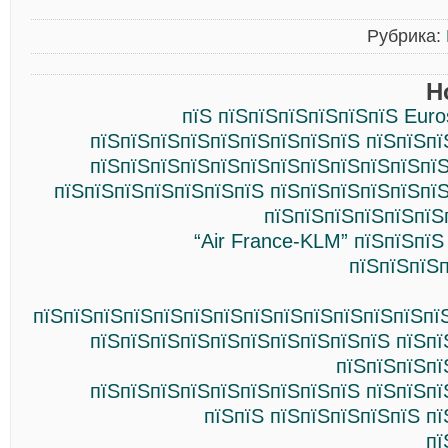
Рубрика:
Н
пїЅ пїЅпїЅпїЅпїЅпїЅпїЅ Euro
пїЅпїЅпїЅпїЅпїЅпїЅпїЅпїЅпїЅ пїЅпїЅпї
пїЅпїЅпїЅпїЅпїЅпїЅпїЅпїЅпїЅпїЅпїЅпїЅ
пїЅпїЅпїЅпїЅпїЅпїЅпїЅ пїЅпїЅпїЅпїЅпїЅпї
пїЅпїЅпїЅпїЅпїЅпїЅ
“Air France-KLM” пїЅпїЅпїЅ
пїЅпїЅпїЅпї
пїЅпїЅпїЅпїЅпїЅпїЅпїЅпїЅпїЅпїЅпїЅпїЅпїЅпї
пїЅпїЅпїЅпїЅпїЅпїЅпїЅпїЅпїЅпїЅ пїЅпї
пїЅпїЅпїЅпї
пїЅпїЅпїЅпїЅпїЅпїЅпїЅпїЅпїЅ пїЅпїЅпї
пїЅпїЅ пїЅпїЅпїЅпїЅпїЅ п
пї