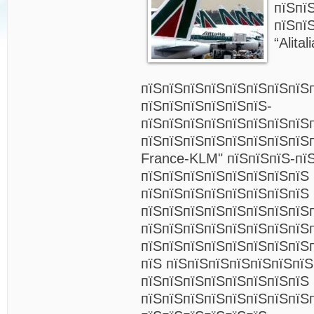
пїЅпї
пїЅпї
“Alitali
пїЅпїЅпїЅпїЅпїЅпїЅпїЅпїЅ
пїЅпїЅпїЅпїЅпїЅпїЅ-
пїЅпїЅпїЅпїЅпїЅпїЅпїЅпїЅ
пїЅпїЅпїЅпїЅпїЅпїЅпїЅпїЅп
France-KLM" пїЅпїЅпїЅ-пї
пїЅпїЅпїЅпїЅпїЅпїЅпїЅпїЅ
пїЅпїЅпїЅпїЅпїЅпїЅпїЅпїЅ 
пїЅпїЅпїЅпїЅпїЅпїЅпїЅпїЅ
пїЅпїЅпїЅпїЅпїЅпїЅпїЅпїЅ
пїЅпїЅпїЅпїЅпїЅпїЅпїЅпїЅпї
пїЅ пїЅпїЅпїЅпїЅпїЅпїЅпїЅ
пїЅпїЅпїЅпїЅпїЅпїЅпїЅпїЅ
пїЅпїЅпїЅпїЅпїЅпїЅпїЅпїЅ