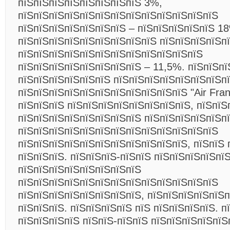
пїЅпїЅпїЅпїЅпїЅпїЅпїЅпїЅ 3%,
пїЅпїЅпїЅпїЅпїЅпїЅпїЅпїЅпїЅпїЅпїЅпїЅпїЅ
пїЅпїЅпїЅпїЅпїЅпїЅпїЅ – пїЅпїЅпїЅпїЅпїЅ 18
пїЅпїЅпїЅпїЅпїЅпїЅпїЅпїЅпїЅ пїЅпїЅпїЅпїЅп
пїЅпїЅпїЅпїЅпїЅпїЅпїЅпїЅпїЅпїЅпїЅпїЅ
пїЅпїЅпїЅпїЅпїЅпїЅпїЅпїЅ – 11,5%. пїЅпїЅпї
пїЅпїЅпїЅпїЅпїЅпїЅ пїЅпїЅпїЅпїЅпїЅпїЅпїЅп
пїЅпїЅпїЅпїЅпїЅпїЅпїЅпїЅпїЅпїЅпїЅ "Air Franc
пїЅпїЅпїЅ пїЅпїЅпїЅпїЅпїЅпїЅпїЅпїЅ, пїЅпїЅпї
пїЅпїЅпїЅпїЅпїЅпїЅпїЅпїЅ пїЅпїЅпїЅпїЅпїЅп
пїЅпїЅпїЅпїЅпїЅпїЅпїЅпїЅпїЅпїЅпїЅпїЅпїЅ
пїЅпїЅпїЅпїЅпїЅпїЅпїЅпїЅпїЅпїЅпїЅ, пїЅпїЅ 
пїЅпїЅпїЅ. пїЅпїЅпїЅ-пїЅпїЅ пїЅпїЅпїЅпїЅпї
пїЅпїЅпїЅпїЅпїЅпїЅпїЅпїЅ
пїЅпїЅпїЅпїЅпїЅпїЅпїЅпїЅпїЅпїЅпїЅпїЅпїЅ
пїЅпїЅпїЅпїЅпїЅпїЅпїЅпїЅ, пїЅпїЅпїЅпїЅпїЅп
пїЅпїЅпїЅ. пїЅпїЅпїЅпїЅ пїЅ пїЅпїЅпїЅпїЅ. п
пїЅпїЅпїЅпїЅ пїЅпїЅ-пїЅпїЅ пїЅпїЅпїЅпїЅпїЅ