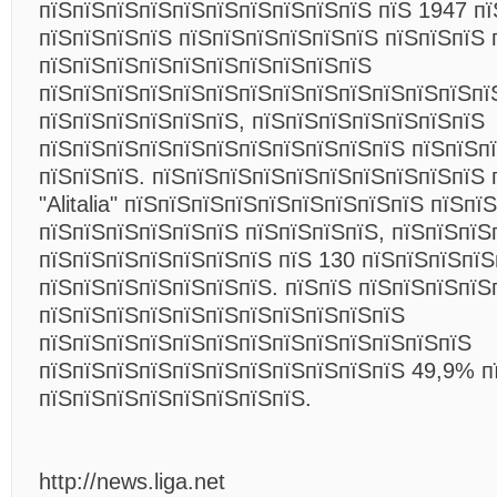
пїЅпїЅпїЅпїЅпїЅпїЅпїЅпїЅпїЅпїЅ пїЅ 1947 пї
пїЅпїЅпїЅпїЅ пїЅпїЅпїЅпїЅпїЅпїЅ пїЅпїЅпїЅ 
пїЅпїЅпїЅпїЅпїЅпїЅпїЅпїЅпїЅпїЅ
пїЅпїЅпїЅпїЅпїЅпїЅпїЅпїЅпїЅпїЅпїЅпїЅпїЅпї
пїЅпїЅпїЅпїЅпїЅпїЅ, пїЅпїЅпїЅпїЅпїЅпїЅпїЅ
пїЅпїЅпїЅпїЅпїЅпїЅпїЅпїЅпїЅпїЅпїЅ пїЅпїЅп
пїЅпїЅпїЅ. пїЅпїЅпїЅпїЅпїЅпїЅпїЅпїЅпїЅпїЅ 
"Alitalia" пїЅпїЅпїЅпїЅпїЅпїЅпїЅпїЅпїЅ пїЅпї
пїЅпїЅпїЅпїЅпїЅпїЅ пїЅпїЅпїЅпїЅ, пїЅпїЅпїЅ
пїЅпїЅпїЅпїЅпїЅпїЅпїЅ пїЅ 130 пїЅпїЅпїЅпї
пїЅпїЅпїЅпїЅпїЅпїЅпїЅ. пїЅпїЅ пїЅпїЅпїЅпїЅ
пїЅпїЅпїЅпїЅпїЅпїЅпїЅпїЅпїЅпїЅпїЅ
пїЅпїЅпїЅпїЅпїЅпїЅпїЅпїЅпїЅпїЅпїЅпїЅпїЅ
пїЅпїЅпїЅпїЅпїЅпїЅпїЅпїЅпїЅпїЅпїЅ 49,9% п
пїЅпїЅпїЅпїЅпїЅпїЅпїЅпїЅ.
http://news.liga.net