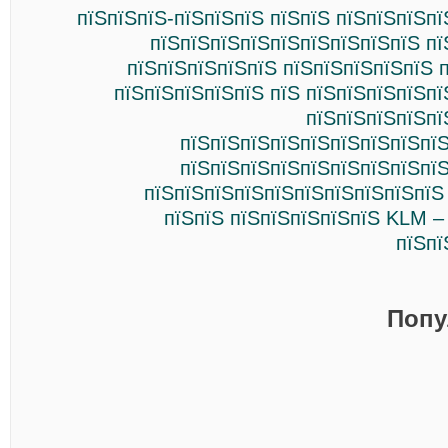
пїЅпїЅпїЅ-пїЅпїЅпїЅ пїЅпїЅ пїЅпїЅпїЅп
пїЅпїЅпїЅпїЅпїЅпїЅпїЅпїЅпїЅ пї
пїЅпїЅпїЅпїЅпїЅ пїЅпїЅпїЅпїЅпїЅ 
пїЅпїЅпїЅпїЅпїЅ пїЅ пїЅпїЅпїЅпїЅп
пїЅпїЅпїЅпїЅпї
пїЅпїЅпїЅпїЅпїЅпїЅпїЅпїЅпїЅ
пїЅпїЅпїЅпїЅпїЅпїЅпїЅпїЅпїЅ
пїЅпїЅпїЅпїЅпїЅпїЅпїЅпїЅпїЅпїЅ
пїЅпїЅ пїЅпїЅпїЅпїЅпїЅ KLM –
пїЅпї
Попу