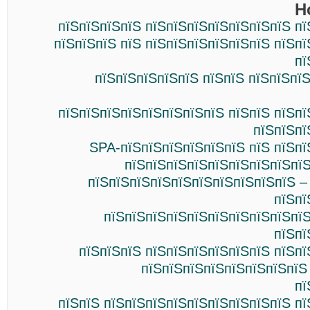
Н
пїЅпїЅпїЅпїЅ пїЅпїЅпїЅпїЅпїЅпїЅпїЅ п
пїЅпїЅпїЅ пїЅ пїЅпїЅпїЅпїЅпїЅпїЅ пїЅп
пї
пїЅпїЅпїЅпїЅпїЅ пїЅпїЅ пїЅпїЅпї
пїЅпїЅпїЅпїЅпїЅпїЅпїЅпїЅ пїЅпїЅ пїЅп
пїЅпїЅпї
SPA-пїЅпїЅпїЅпїЅпїЅпїЅ пїЅ пїЅпї
пїЅпїЅпїЅпїЅпїЅпїЅпїЅпїЅпїЅ
пїЅпїЅпїЅпїЅпїЅпїЅпїЅпїЅпїЅпїЅ –
пїЅпї
пїЅпїЅпїЅпїЅпїЅпїЅпїЅпїЅпїЅпїЅ
пїЅпї
пїЅпїЅпїЅ пїЅпїЅпїЅпїЅпїЅпїЅ пїЅп
пїЅпїЅпїЅпїЅпїЅпїЅпїЅпїЅ
пї
пїЅпїЅ пїЅпїЅпїЅпїЅпїЅпїЅпїЅпїЅпїЅ п