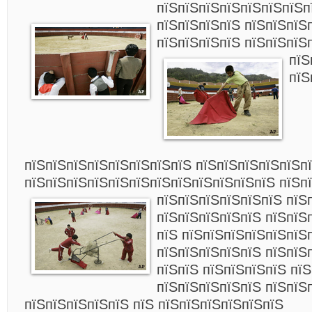
пїЅпїЅпїЅпїЅпїЅпїЅпїЅп
пїЅпїЅпїЅпїЅ пїЅпїЅпїЅ
пїЅпїЅпїЅпїЅ пїЅпїЅпїЅ
пїЅ
пїЅ
пїЅпїЅпїЅпїЅпїЅпїЅпїЅпїЅ пїЅпїЅпїЅпїЅпїЅп
пїЅпїЅпїЅпїЅпїЅпїЅпїЅпїЅпїЅпїЅпїЅпїЅ пїЅп
пїЅпїЅпїЅпїЅпїЅпїЅ пїЅ
пїЅпїЅпїЅпїЅпїЅ пїЅпїЅ
пїЅ пїЅпїЅпїЅпїЅпїЅпїЅ
пїЅпїЅпїЅпїЅпїЅ пїЅпїЅ
пїЅпїЅ пїЅпїЅпїЅпїЅ пїЅ
пїЅпїЅпїЅпїЅпїЅ пїЅпїЅ
пїЅпїЅпїЅпїЅпїЅ пїЅ пїЅпїЅпїЅпїЅпїЅпїЅ