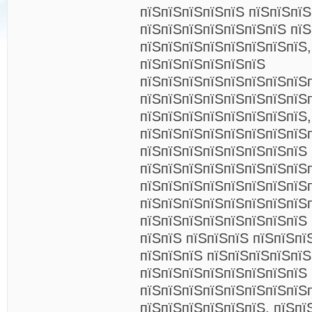
пїЅпїЅпїЅпїЅпїЅ пїЅпїЅпїЅ
пїЅпїЅпїЅпїЅпїЅпїЅпїЅ пїЅ
пїЅпїЅпїЅпїЅпїЅпїЅпїЅпїЅ,
пїЅпїЅпїЅпїЅпїЅпїЅ
пїЅпїЅпїЅпїЅпїЅпїЅпїЅпїЅ
пїЅпїЅпїЅпїЅпїЅпїЅпїЅпїЅ
пїЅпїЅпїЅпїЅпїЅпїЅпїЅпїЅ,
пїЅпїЅпїЅпїЅпїЅпїЅпїЅпїЅ
пїЅпїЅпїЅпїЅпїЅпїЅпїЅпїЅ 
пїЅпїЅпїЅпїЅпїЅпїЅпїЅпїЅ
пїЅпїЅпїЅпїЅпїЅпїЅпїЅпїЅ
пїЅпїЅпїЅпїЅпїЅпїЅпїЅпїЅ
пїЅпїЅпїЅпїЅпїЅпїЅпїЅпїЅ 
пїЅпїЅ пїЅпїЅпїЅ пїЅпїЅпї
пїЅпїЅпїЅ пїЅпїЅпїЅпїЅпїЅ
пїЅпїЅпїЅпїЅпїЅпїЅпїЅпїЅ 
пїЅпїЅпїЅпїЅпїЅпїЅпїЅпїЅ
пїЅпїЅпїЅпїЅпїЅпїЅ. пїЅпї