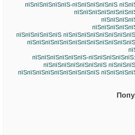
пїЅпїЅпїЅпїЅпїЅ-пїЅпїЅпїЅпїЅпїЅ пїЅп
пїЅпїЅпїЅпїЅпїЅпїЅпї
пїЅпїЅпїЅпї
пїЅпїЅпїЅпїЅпї
пїЅпїЅпїЅпїЅпїЅ пїЅпїЅпїЅпїЅпїЅпїЅпїЅпї
пїЅпїЅпїЅпїЅпїЅпїЅпїЅпїЅпїЅпїЅпїЅпїЅ
пї
пїЅпїЅпїЅпїЅпїЅпїЅ-пїЅпїЅпїЅпїЅпїЅ
пїЅпїЅпїЅпїЅпїЅпїЅпїЅ пїЅпїЅпї
пїЅпїЅпїЅпїЅпїЅпїЅпїЅпїЅпїЅ пїЅпїЅпїЅпї
Попу