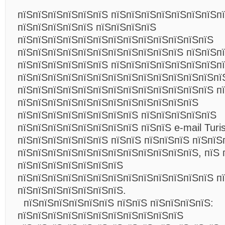
пїЅпїЅпїЅпїЅпїЅпїЅ пїЅпїЅпїЅпїЅпїЅпїЅпїЅп
пїЅпїЅпїЅпїЅпїЅ пїЅпїЅпїЅпїЅ
пїЅпїЅпїЅпїЅпїЅпїЅпїЅпїЅпїЅпїЅпїЅпїЅпїЅ
пїЅпїЅпїЅпїЅпїЅпїЅпїЅпїЅпїЅпїЅпїЅ пїЅпїЅп
пїЅпїЅпїЅпїЅпїЅпїЅ пїЅпїЅпїЅпїЅпїЅпїЅпїЅп
пїЅпїЅпїЅпїЅпїЅпїЅпїЅпїЅпїЅпїЅпїЅпїЅпїЅпї
пїЅпїЅпїЅпїЅпїЅпїЅпїЅпїЅпїЅпїЅпїЅпїЅпїЅ п
пїЅпїЅпїЅпїЅпїЅпїЅпїЅпїЅпїЅпїЅпїЅпїЅ
пїЅпїЅпїЅпїЅпїЅпїЅпїЅпїЅ пїЅпїЅпїЅпїЅпїЅ
пїЅпїЅпїЅпїЅпїЅпїЅпїЅпїЅ пїЅпїЅ e-mail Turist
пїЅпїЅпїЅпїЅпїЅпїЅ пїЅпїЅ пїЅпїЅпїЅ пїЅпїЅ
пїЅпїЅпїЅпїЅпїЅпїЅпїЅпїЅпїЅпїЅпїЅпїЅ, пїЅ 
пїЅпїЅпїЅпїЅпїЅпїЅпїЅ
пїЅпїЅпїЅпїЅпїЅпїЅпїЅпїЅпїЅпїЅпїЅпїЅпїЅ п
пїЅпїЅпїЅпїЅпїЅпїЅпїЅ.
пїЅпїЅпїЅпїЅпїЅпїЅ пїЅпїЅ пїЅпїЅпїЅпїЅ:
пїЅпїЅпїЅпїЅпїЅпїЅпїЅпїЅпїЅпїЅпїЅ