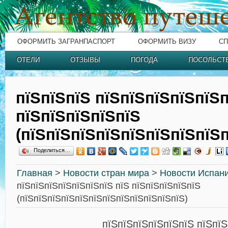
ОФОРМИТЬ ЗАГРАНПАСПОРТ
ОФОРМИТЬ ВИЗУ
СП
ОТЕЛИ
ОТЗЫВЫ
ПОГОДА
ПОСОЛЬСТ
пїЅпїЅпїЅ пїЅпїЅпїЅпїЅпїЅп
пїЅпїЅпїЅпїЅпїЅ
(пїЅпїЅпїЅпїЅпїЅпїЅпїЅпїЅп
Поделиться…
Главная
>
Новости стран мира
>
Новости Испан
пїЅпїЅпїЅпїЅпїЅпїЅпїЅ пїЅ пїЅпїЅпїЅпїЅпїЅ
(пїЅпїЅпїЅпїЅпїЅпїЅпїЅпїЅпїЅпїЅпїЅпїЅ)
пїЅпїЅпїЅпїЅпїЅпїЅ пїЅпїЅ