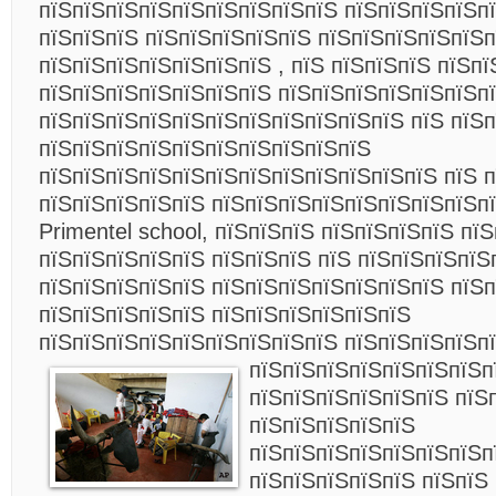
пїЅпїЅпїЅпїЅпїЅпїЅпїЅпїЅпїЅ пїЅпїЅпїЅпїЅпї
пїЅпїЅпїЅ пїЅпїЅпїЅпїЅпїЅ пїЅпїЅпїЅпїЅпїЅп
пїЅпїЅпїЅпїЅпїЅпїЅпїЅ , пїЅ пїЅпїЅпїЅ пїЅпї
пїЅпїЅпїЅпїЅпїЅпїЅпїЅ пїЅпїЅпїЅпїЅпїЅпїЅп
пїЅпїЅпїЅпїЅпїЅпїЅпїЅпїЅпїЅпїЅпїЅ пїЅ пїЅп
пїЅпїЅпїЅпїЅпїЅпїЅпїЅпїЅпїЅпїЅ
пїЅпїЅпїЅпїЅпїЅпїЅпїЅпїЅпїЅпїЅпїЅпїЅ пїЅ п
пїЅпїЅпїЅпїЅпїЅ пїЅпїЅпїЅпїЅпїЅпїЅпїЅпїЅп
Primentel school, пїЅпїЅпїЅ пїЅпїЅпїЅпїЅ пї
пїЅпїЅпїЅпїЅпїЅ пїЅпїЅпїЅ пїЅ пїЅпїЅпїЅпїЅ
пїЅпїЅпїЅпїЅпїЅ пїЅпїЅпїЅпїЅпїЅпїЅпїЅ пїЅп
пїЅпїЅпїЅпїЅпїЅ пїЅпїЅпїЅпїЅпїЅпїЅ
пїЅпїЅпїЅпїЅпїЅпїЅпїЅпїЅпїЅ пїЅпїЅпїЅпїЅп
пїЅпїЅпїЅпїЅпїЅпїЅпїЅп
пїЅпїЅпїЅпїЅпїЅпїЅ пїЅ
пїЅпїЅпїЅпїЅпїЅ
пїЅпїЅпїЅпїЅпїЅпїЅпїЅп
пїЅпїЅпїЅпїЅпїЅ пїЅпїЅ