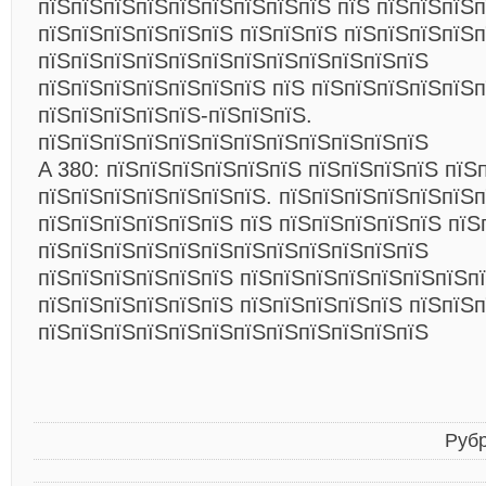
пїЅпїЅпїЅпїЅпїЅпїЅпїЅпїЅпїЅ пїЅ пїЅпїЅпїЅ
пїЅпїЅпїЅпїЅпїЅпїЅ пїЅпїЅпїЅ пїЅпїЅпїЅпїЅп
пїЅпїЅпїЅпїЅпїЅпїЅпїЅпїЅпїЅпїЅпїЅпїЅ
пїЅпїЅпїЅпїЅпїЅпїЅпїЅ пїЅ пїЅпїЅпїЅпїЅпїЅп
пїЅпїЅпїЅпїЅпїЅ-пїЅпїЅпїЅ.
пїЅпїЅпїЅпїЅпїЅпїЅпїЅпїЅпїЅпїЅпїЅпїЅ
A 380: пїЅпїЅпїЅпїЅпїЅпїЅ пїЅпїЅпїЅпїЅ пїЅ
пїЅпїЅпїЅпїЅпїЅпїЅпїЅ. пїЅпїЅпїЅпїЅпїЅпїЅ
пїЅпїЅпїЅпїЅпїЅпїЅ пїЅ пїЅпїЅпїЅпїЅпїЅ пїЅ
пїЅпїЅпїЅпїЅпїЅпїЅпїЅпїЅпїЅпїЅпїЅпїЅ
пїЅпїЅпїЅпїЅпїЅпїЅ пїЅпїЅпїЅпїЅпїЅпїЅпїЅп
пїЅпїЅпїЅпїЅпїЅпїЅ пїЅпїЅпїЅпїЅпїЅ пїЅпїЅп
пїЅпїЅпїЅпїЅпїЅпїЅпїЅпїЅпїЅпїЅпїЅпїЅ
Руб