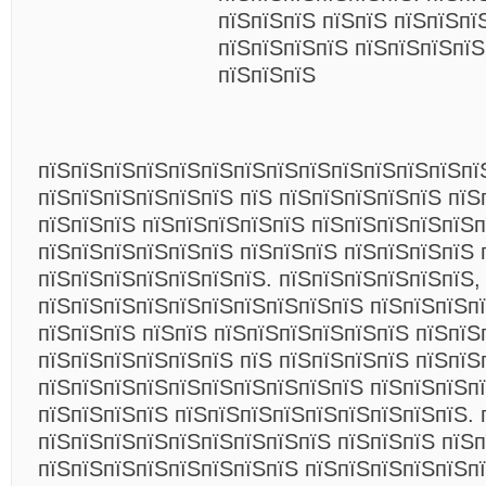
пїЅпїЅпїЅ пїЅпїЅ пїЅпїЅпї
пїЅпїЅпїЅпїЅ пїЅпїЅпїЅпї
пїЅпїЅпїЅ
пїЅпїЅпїЅпїЅпїЅпїЅпїЅпїЅпїЅпїЅпїЅпїЅпїЅпї
пїЅпїЅпїЅпїЅпїЅпїЅ пїЅ пїЅпїЅпїЅпїЅпїЅ пїЅ
пїЅпїЅпїЅ пїЅпїЅпїЅпїЅпїЅ пїЅпїЅпїЅпїЅпїЅп
пїЅпїЅпїЅпїЅпїЅпїЅ пїЅпїЅпїЅ пїЅпїЅпїЅпїЅ 
пїЅпїЅпїЅпїЅпїЅпїЅпїЅ. пїЅпїЅпїЅпїЅпїЅпїЅ,
пїЅпїЅпїЅпїЅпїЅпїЅпїЅпїЅпїЅпїЅ пїЅпїЅпїЅп
пїЅпїЅпїЅ пїЅпїЅ пїЅпїЅпїЅпїЅпїЅпїЅ пїЅпїЅ
пїЅпїЅпїЅпїЅпїЅпїЅ пїЅ пїЅпїЅпїЅпїЅ пїЅпїЅ
пїЅпїЅпїЅпїЅпїЅпїЅпїЅпїЅпїЅпїЅ пїЅпїЅпїЅп
пїЅпїЅпїЅпїЅ пїЅпїЅпїЅпїЅпїЅпїЅпїЅпїЅпїЅ. 
пїЅпїЅпїЅпїЅпїЅпїЅпїЅпїЅпїЅ пїЅпїЅпїЅ пїЅ
пїЅпїЅпїЅпїЅпїЅпїЅпїЅпїЅ пїЅпїЅпїЅпїЅпїЅп