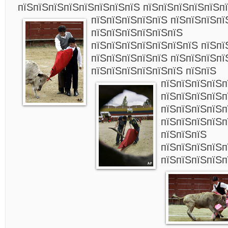
пїЅпїЅпїЅпїЅпїЅпїЅпїЅпїЅ пїЅпїЅпїЅпїЅпїЅп
пїЅпїЅпїЅпїЅпїЅ пїЅпїЅпїЅпї
пїЅпїЅпїЅпїЅпїЅпїЅ
пїЅпїЅпїЅпїЅпїЅпїЅпїЅ пїЅпї
пїЅпїЅпїЅпїЅпїЅ пїЅпїЅпїЅпї
пїЅпїЅпїЅпїЅпїЅпїЅ пїЅпїЅ
пїЅпїЅпїЅпїЅп
пїЅпїЅпїЅпїЅп
пїЅпїЅпїЅпїЅп
пїЅпїЅпїЅпїЅп
пїЅпїЅпїЅ
пїЅпїЅпїЅпїЅп
пїЅпїЅпїЅпїЅп