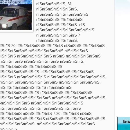
пїЅпїЅпїЅпїЅпїЅ, 31
пїЅпїЅпїЅпїЅпїЅпїЅпїЅ,
пїЅпїЅпїЅпїЅпїЅпїЅпїЅпїЅпїЅ
пїЅпїЅпїЅпїЅпїЅпїЅпїЅпїЅ
пїЅпїЅпїЅпїЅпїЅпїЅпїЅ. пїЅ
пїЅпїЅпїЅпїЅпїЅпїЅпїЅпїЅпїЅпїЅ
пїЅпїЅпїЅпїЅпїЅпїЅпїЅ 7
пїЅпїЅпїЅпїЅпїЅпїЅпїЅ,
пїЅпїЅ 20 пїЅпїЅпїЅпїЅпїЅпїЅпїЅпїЅ пїЅпїЅпїЅпїЅпїЅпїЅпїЅ.
пїЅпїЅпїЅпїЅпїЅ пїЅпїЅпїЅпїЅпїЅпїЅ пїЅпїЅпїЅпїЅ
пїЅпїЅпїЅ пїЅпїЅпїЅпїЅпїЅпїЅ пїЅпїЅ пїЅпїЅпїЅпїЅпїЅпїЅ
пїЅпїЅпїЅпїЅ пїЅпїЅпїЅпїЅпїЅпїЅ пїЅпїЅпїЅпїЅ,
пїЅпїЅпїЅпїЅпїЅпїЅпїЅпїЅпїЅпїЅпїЅ
пїЅпїЅпїЅпїЅпїЅпїЅпїЅ. пїЅпїЅпїЅпїЅпїЅпїЅпїЅпїЅпїЅ
пїЅпїЅпїЅ пїЅпїЅпїЅпїЅпїЅ пїЅпїЅпїЅпїЅпїЅпїЅпїЅпїЅпїЅпїЅ
ЅпїЅпїЅпїЅпїЅпїЅпїЅпїЅпїЅпїЅпїЅ пїЅпїЅпїЅпїЅпїЅпїЅпїЅ.
пїЅпїЅпїЅпїЅпїЅпїЅпїЅпїЅ пїЅпїЅпїЅ пїЅ
пїЅпїЅпїЅпїЅпїЅпїЅпїЅ-пїЅпїЅпїЅпїЅпїЅпїЅпїЅпїЅпїЅ
пїЅпїЅпїЅпїЅпїЅпїЅпїЅпїЅпїЅ пїЅпїЅпїЅпїЅпїЅпїЅ пїЅпїЅпїЅ
їЅпїЅпїЅпїЅпїЅпїЅ пїЅпїЅпїЅпїЅпїЅпїЅпїЅпїЅпїЅ
пїЅпїЅпїЅпїЅпїЅ пїЅпїЅпїЅпїЅпїЅпїЅпїЅпїЅпїЅ
їЅпїЅпїЅпїЅ пїЅпїЅпїЅпїЅпїЅ 7:20 пїЅпїЅпїЅ пїЅпїЅ
пїЅпїЅпїЅпїЅпїЅпїЅпїЅпїЅ пїЅпїЅпїЅпїЅ пїЅпїЅпїЅпїЅпїЅпїЅ
ЅпїЅпїЅпїЅпїЅпїЅпїЅ. пїЅпїЅпїЅпїЅпїЅпїЅпїЅпїЅпїЅпїЅ
пїЅпїЅпїЅ.