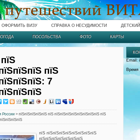
ОФОРМИТЬ ВИЗУ
СПРАВКА О НЕСУДИМОСТИ
ДЕТСКИЙ
ОГОДА
ПОСОЛЬСТВА
ФОТО
КАРТЫ
КО
 пїЅ
Email: 
пїЅпїЅпїЅ пїЅ
Время 
пїЅпїЅпїЅ: 7
пїЅпїЅпїЅ
и России
> пїЅпїЅпїЅпїЅпїЅ пїЅ пїЅпїЅпїЅпїЅпїЅпїЅпїЅпїЅ пїЅ
ЅпїЅпїЅпїЅпїЅ
пїЅ пїЅпїЅпїЅпїЅпїЅпїЅпїЅпїЅ
пїЅпїЅпїЅпїЅпїЅпїЅпїЅ