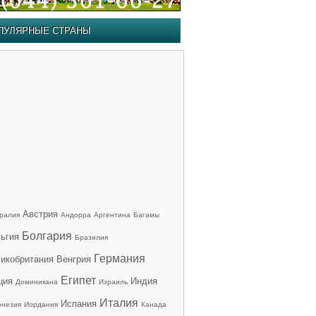
ПУЛЯРНЫЕ СТРАНЫ
Австрия
ралия
Андорра
Аргентина
Багамы
Болгария
ьгия
Бразилия
Германия
икобритания
Венгрия
Египет
ция
Индия
Доминикана
Израиль
Италия
Испания
онезия
Иордания
Канада