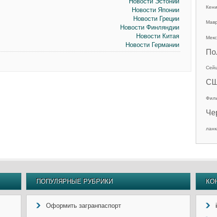
Новости Эстонии
Кен
Новости Японии
Новости Греции
Мав
Новости Финляндии
Новости Китая
Мекс
Новости Германии
По
Сей
С
Фил
Че
ланк
ПОПУЛЯРНЫЕ РУБРИКИ
КО
Оформить загранпаспорт