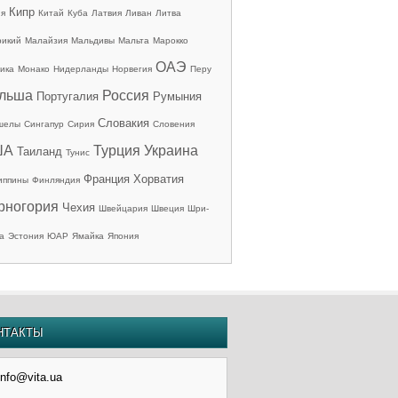
Кипр
ия
Китай
Куба
Латвия
Ливан
Литва
рикий
Малайзия
Мальдивы
Мальта
Марокко
ОАЭ
ика
Монако
Нидерланды
Норвегия
Перу
льша
Россия
Португалия
Румыния
Словакия
шелы
Сингапур
Сирия
Словения
ША
Турция
Украина
Таиланд
Тунис
Франция
Хорватия
иппины
Финляндия
рногория
Чехия
Швейцария
Швеция
Шри-
а
Эстония
ЮАР
Ямайка
Япония
НТАКТЫ
info@vita.ua