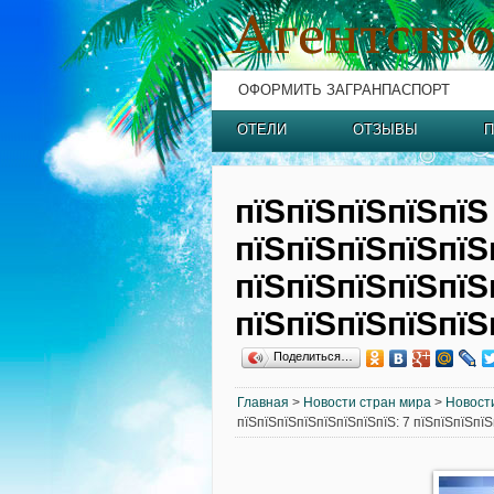
ОФОРМИТЬ ЗАГРАНПАСПОРТ
ОТЕЛИ
ОТЗЫВЫ
П
пїЅпїЅпїЅпїЅпїЅ
пїЅпїЅпїЅпїЅпїЅ
пїЅпїЅпїЅпїЅпїЅ
пїЅпїЅпїЅпїЅпїЅ
Поделиться…
Главная
>
Новости стран мира
>
Новост
пїЅпїЅпїЅпїЅпїЅпїЅпїЅпїЅ: 7 пїЅпїЅпїЅпї