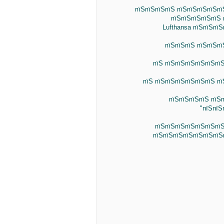
пїЅпїЅпїЅпїЅ пїЅпїЅпїЅпїЅп
пїЅпїЅпїЅпїЅпїЅ 
Lufthansa пїЅпїЅпї
пїЅпїЅпїЅ пїЅпїЅп
пїЅ пїЅпїЅпїЅпїЅпїЅпї
пїЅ пїЅпїЅпїЅпїЅпїЅпїЅ п
пїЅпїЅпїЅпїЅ пїЅ
"пїЅпїЅ
пїЅпїЅпїЅпїЅпїЅпїЅпї
пїЅпїЅпїЅпїЅпїЅпїЅпїЅ