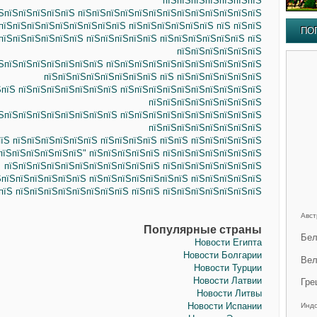
пїЅпїЅпїЅпїЅпїЅпїЅпїЅ
їЅпїЅпїЅпїЅпїЅпїЅ пїЅпїЅпїЅпїЅпїЅпїЅпїЅпїЅпїЅпїЅпїЅпїЅпїЅ
пїЅпїЅпїЅпїЅпїЅпїЅпїЅпїЅпїЅ пїЅпїЅпїЅпїЅпїЅпїЅ пїЅ пїЅпїЅ
ПО
ЅпїЅпїЅпїЅпїЅпїЅпїЅ пїЅпїЅпїЅпїЅпїЅ пїЅпїЅпїЅпїЅпїЅпїЅ пїЅ
пїЅпїЅпїЅпїЅпїЅпїЅ
їЅпїЅпїЅпїЅпїЅпїЅпїЅпїЅ пїЅпїЅпїЅпїЅпїЅпїЅпїЅпїЅпїЅпїЅпїЅ
пїЅпїЅпїЅпїЅпїЅпїЅпїЅпїЅ пїЅ пїЅпїЅпїЅпїЅпїЅпїЅ
ЅпїЅ пїЅпїЅпїЅпїЅпїЅпїЅпїЅ пїЅпїЅпїЅпїЅпїЅпїЅпїЅпїЅпїЅпїЅ
пїЅпїЅпїЅпїЅпїЅпїЅпїЅпїЅ
їЅпїЅпїЅпїЅпїЅпїЅпїЅпїЅпїЅ пїЅпїЅпїЅпїЅпїЅпїЅпїЅпїЅпїЅпїЅ
пїЅпїЅпїЅпїЅпїЅпїЅпїЅпїЅ
пїЅ пїЅпїЅпїЅпїЅпїЅпїЅ пїЅпїЅпїЅпїЅ пїЅпїЅ пїЅпїЅпїЅпїЅпїЅ
пїЅпїЅпїЅпїЅпїЅпїЅ" пїЅпїЅпїЅпїЅпїЅ пїЅпїЅпїЅпїЅпїЅпїЅпїЅ
пїЅпїЅпїЅпїЅпїЅпїЅпїЅпїЅпїЅпїЅпїЅ пїЅпїЅпїЅпїЅпїЅпїЅпїЅ
ЅпїЅпїЅпїЅпїЅпїЅпїЅ пїЅпїЅпїЅпїЅпїЅпїЅпїЅ пїЅпїЅпїЅпїЅпїЅ
пїЅ пїЅпїЅпїЅпїЅпїЅпїЅпїЅпїЅ пїЅпїЅ пїЅпїЅпїЅпїЅпїЅпїЅпїЅ
Авст
Популярные страны
Бел
Новости Египта
Новости Болгарии
Вел
Новости Турции
Новости Латвии
Гре
Новости Литвы
Новости Испании
Инд