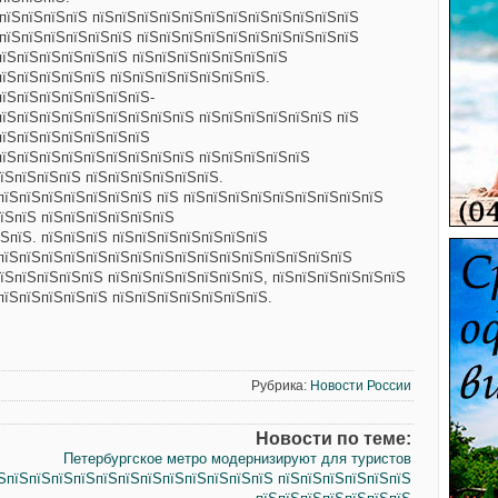
ЅпїЅпїЅпїЅпїЅ пїЅпїЅпїЅпїЅпїЅпїЅпїЅпїЅпїЅпїЅпїЅпїЅ
 пїЅпїЅпїЅпїЅпїЅпїЅ пїЅпїЅпїЅпїЅпїЅпїЅпїЅпїЅпїЅпїЅ
пїЅпїЅпїЅпїЅпїЅпїЅ пїЅпїЅпїЅпїЅпїЅпїЅпїЅ
пїЅпїЅпїЅпїЅпїЅ пїЅпїЅпїЅпїЅпїЅпїЅпїЅ.
пїЅпїЅпїЅпїЅпїЅпїЅпїЅ-
пїЅпїЅпїЅпїЅпїЅпїЅпїЅпїЅпїЅ пїЅпїЅпїЅпїЅпїЅпїЅ пїЅ
пїЅпїЅпїЅпїЅпїЅпїЅпїЅ
пїЅпїЅпїЅпїЅпїЅпїЅпїЅпїЅпїЅ пїЅпїЅпїЅпїЅпїЅ
їЅпїЅпїЅпїЅ пїЅпїЅпїЅпїЅпїЅпїЅ.
пїЅпїЅпїЅпїЅпїЅпїЅпїЅ пїЅ пїЅпїЅпїЅпїЅпїЅпїЅпїЅпїЅпїЅ
їЅпїЅ пїЅпїЅпїЅпїЅпїЅпїЅ
ЅпїЅ. пїЅпїЅпїЅ пїЅпїЅпїЅпїЅпїЅпїЅпїЅ
ЅпїЅпїЅпїЅпїЅпїЅпїЅпїЅпїЅпїЅпїЅпїЅпїЅпїЅпїЅпїЅпїЅ
їЅпїЅпїЅпїЅпїЅ пїЅпїЅпїЅпїЅпїЅпїЅпїЅ, пїЅпїЅпїЅпїЅпїЅпїЅ
пїЅпїЅпїЅпїЅпїЅ пїЅпїЅпїЅпїЅпїЅпїЅпїЅ.
Рубрика:
Новости России
Новости по теме:
Петербургское метро модернизируют для туристов
їЅпїЅпїЅпїЅпїЅпїЅпїЅпїЅпїЅпїЅпїЅпїЅпїЅ пїЅпїЅпїЅпїЅпїЅпїЅ