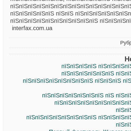
пїЅпїЅпїЅпїЅпїЅпїЅпїЅпїЅпїЅпїЅпїЅпїЅпїЅпї
пїЅпїЅпїЅпїЅпїЅ пїЅпїЅ пїЅпїЅпїЅпїЅпїЅпїЅ
пїЅпїЅпїЅпїЅпїЅпїЅпїЅпїЅпїЅпїЅ пїЅпїЅпїЅп
interfax.com.ua
Руб
Н
пїЅпїЅпїЅпїЅ пїЅпїЅпїЅпї
пїЅпїЅпїЅпїЅпїЅпїЅ пїЅпї
пїЅпїЅпїЅпїЅпїЅпїЅпїЅпїЅ пїЅпїЅпїЅ пї
пїЅпїЅпїЅпїЅпїЅпїЅпїЅ пїЅ пїЅп
пїЅпїЅпїЅпїЅпїЅпїЅпїЅпїЅпї
пїЅпї
пїЅпїЅпїЅпїЅпїЅпїЅпїЅпїЅ пїЅпїЅпїЅпї
пїЅпї