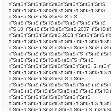
пїЅпїЅпїЅпїЅпїЅпїЅпїЅпїЅпїЅпїЅпїЅпїЅпїЅ
пїЅпїЅпїЅпїЅпїЅпїЅпїЅпїЅпїЅпїЅпїЅпїЅпїЅ
пїЅпїЅпїЅпїЅпїЅпїЅпїЅпїЅ пїЅ
пїЅпїЅпїЅпїЅпїЅпїЅпїЅпїЅпїЅпїЅпїЅпїЅпїЅ.
пїЅ 10 пїЅпїЅпїЅпїЅпїЅпїЅпїЅ 2007 пїЅпїЅпї
пїЅпїЅпїЅпїЅпїЅпїЅпїЅ 2008 пїЅпїЅпїЅпїЅ п
пїЅпїЅпїЅпїЅпїЅпїЅпїЅпїЅпїЅ пїЅпїЅпїЅпїЅп
пїЅпїЅпїЅпїЅпїЅпїЅ пїЅпїЅпїЅпїЅпїЅпїЅ пїЅ
пїЅпїЅпїЅпїЅпїЅпїЅпїЅпїЅпїЅпїЅ пїЅпїЅпїЅп
пїЅпїЅпїЅпїЅпїЅпїЅпїЅ пїЅпїЅ пїЅпїЅ.
пїЅпїЅпїЅпїЅпїЅпїЅпїЅпїЅпїЅпїЅпїЅ, 5, пїЅп
пїЅпїЅпїЅпїЅпїЅпїЅпїЅпїЅпїЅ пїЅпїЅпїЅпїЅ п
пїЅпїЅпїЅпїЅпїЅпїЅпїЅпїЅ пїЅпїЅ
пїЅпїЅпїЅпїЅпїЅпїЅпїЅпїЅпїЅпїЅпїЅ пїЅпїЅп
пїЅпїЅ пїЅпїЅпїЅпїЅпїЅпїЅ пїЅпїЅпїЅпїЅпїЅп
пїЅпїЅпїЅпїЅпїЅпїЅпїЅпїЅпїЅпїЅпїЅ
пїЅпїЅпїЅпїЅпїЅпїЅпїЅпїЅпїЅпїЅпїЅпїЅ пїЅп
пїЅпїЅпїЅпїЅпїЅпїЅ пїЅпїЅпїЅпїЅпїЅ, пїЅпїЅ