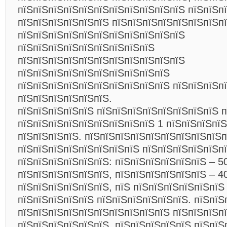
пїЅпїЅпїЅпїЅпїЅпїЅпїЅпїЅпїЅпїЅпїЅ
пїЅпїЅп
пїЅпїЅпїЅпїЅпїЅпїЅ пїЅпїЅпїЅпїЅпїЅпїЅпїЅп
пїЅпїЅпїЅпїЅпїЅпїЅпїЅпїЅпїЅпїЅпїЅ
пїЅпїЅпїЅпїЅпїЅпїЅпїЅпїЅпїЅ
пїЅпїЅпїЅпїЅпїЅпїЅпїЅпїЅпїЅпїЅпїЅ
пїЅпїЅпїЅпїЅпїЅпїЅпїЅпїЅпїЅпїЅ
пїЅпїЅпїЅпїЅпїЅпїЅпїЅпїЅпїЅпїЅ пїЅпїЅпїЅп
пїЅпїЅпїЅпїЅпїЅпїЅ.
пїЅпїЅпїЅпїЅпїЅ пїЅпїЅпїЅпїЅпїЅпїЅпїЅпїЅ 
пїЅпїЅпїЅпїЅпїЅпїЅпїЅпїЅпїЅ 1 пїЅпїЅпїЅпї
пїЅпїЅпїЅпїЅ. пїЅпїЅпїЅпїЅпїЅпїЅпїЅпїЅпїЅп
пїЅпїЅпїЅпїЅпїЅпїЅпїЅпїЅ пїЅпїЅпїЅпїЅпїЅп
пїЅпїЅпїЅпїЅпїЅпїЅ: пїЅпїЅпїЅпїЅпїЅпїЅ – 5
пїЅпїЅпїЅпїЅпїЅпїЅ, пїЅпїЅпїЅпїЅпїЅпїЅ – 4
пїЅпїЅпїЅпїЅпїЅпїЅ, пїЅ пїЅпїЅпїЅпїЅпїЅпїЅ
пїЅпїЅпїЅпїЅпїЅ пїЅпїЅпїЅпїЅпїЅпїЅ. пїЅпїЅ
пїЅпїЅпїЅпїЅпїЅпїЅпїЅпїЅпїЅпїЅ пїЅпїЅпїЅп
пїЅпїЅпїЅпїЅпїЅпїЅ, пїЅпїЅпїЅпїЅпїЅ пїЅпїЅ