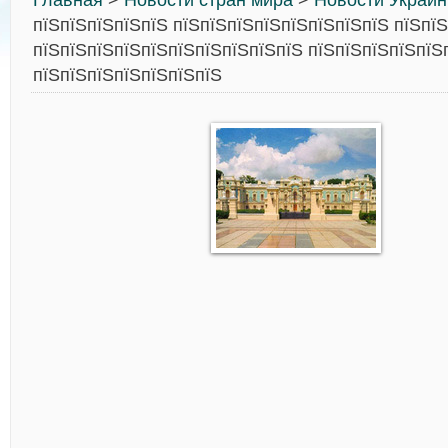
Главная
>
Новости стран мира
>
Новости Украи
пїЅпїЅпїЅпїЅпїЅ пїЅпїЅпїЅпїЅпїЅпїЅпїЅпїЅ пїЅпї
пїЅпїЅпїЅпїЅпїЅпїЅпїЅпїЅпїЅпїЅ пїЅпїЅпїЅпїЅпїЅ
пїЅпїЅпїЅпїЅпїЅпїЅпїЅ