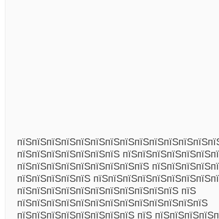
пїЅпїЅпїЅпїЅпїЅпїЅпїЅпїЅпїЅпїЅпїЅпїЅпїЅпї
пїЅпїЅпїЅпїЅпїЅпїЅпїЅ пїЅпїЅпїЅпїЅпїЅпїЅп
пїЅпїЅпїЅпїЅпїЅпїЅпїЅпїЅпїЅ пїЅпїЅпїЅпїЅп
пїЅпїЅпїЅпїЅпїЅ пїЅпїЅпїЅпїЅпїЅпїЅпїЅпїЅп
пїЅпїЅпїЅпїЅпїЅпїЅпїЅпїЅпїЅпїЅпїЅ пїЅ
пїЅпїЅпїЅпїЅпїЅпїЅпїЅпїЅпїЅпїЅпїЅпїЅпїЅ
пїЅпїЅпїЅпїЅпїЅпїЅпїЅпїЅ пїЅ пїЅпїЅпїЅпїЅп