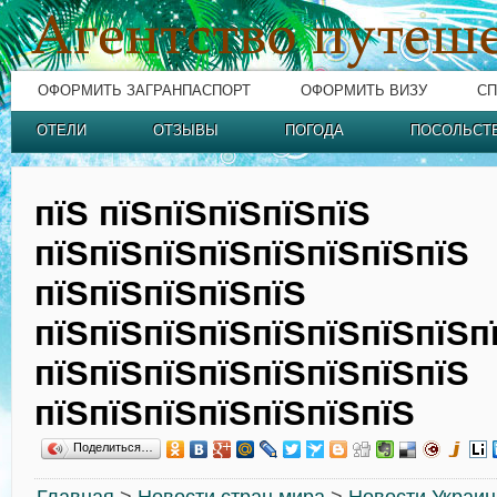
ОФОРМИТЬ ЗАГРАНПАСПОРТ
ОФОРМИТЬ ВИЗУ
СП
ОТЕЛИ
ОТЗЫВЫ
ПОГОДА
ПОСОЛЬСТ
пїЅ пїЅпїЅпїЅпїЅпїЅ
пїЅпїЅпїЅпїЅпїЅпїЅпїЅпїЅ
пїЅпїЅпїЅпїЅпїЅ
пїЅпїЅпїЅпїЅпїЅпїЅпїЅпїЅп
пїЅпїЅпїЅпїЅпїЅпїЅпїЅпїЅ
пїЅпїЅпїЅпїЅпїЅпїЅпїЅ
Поделиться…