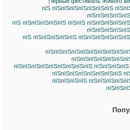
Первый фестиваль Живого ви
пїЅ пїЅпїЅпїЅпїЅпїЅпїЅпїЅ пїЅп
пїЅпїЅпїЅпїЅпї
пїЅ пїЅпїЅпїЅпїЅпїЅ пїЅпїЅ пїЅпїЅпїЅпїЅпї
пїЅпїЅпїЅпїЅпї
пїЅ пїЅпїЅпїЅпїЅпїЅ пїЅпїЅпїЅпїЅпїЅпї
пїЅпїЅпїЅпїЅпїЅпїЅпїЅпїЅпїЅпї
пїЅпїЅпїЅпїЅпїЅпїЅпї
пїЅпїЅпїЅпїЅпїЅпїЅпїЅпїЅпїЅ пїЅпїЅпїЅпїЅ
пїЅпїЅпїЅпїЅпїЅпїЅпїЅпїЅ пї
пїЅпїЅпїЅпїЅ пїЅпїЅпїЅпїЅпї
пїЅпїЅпї
Попу