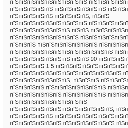
пїЅпїЅпїЅпїЅпїЅпїЅпїЅпїЅпїЅ пїЅпїЅпїЅпїЅп
пїЅпїЅпїЅпїЅпїЅ пїЅпїЅпїЅпїЅпїЅпїЅ пїЅпїЅп
пїЅпїЅпїЅпїЅпїЅ пїЅпїЅпїЅпїЅ, пїЅпїЅ
пїЅпїЅпїЅпїЅпїЅпїЅпїЅпїЅпїЅ пїЅпїЅпїЅпїЅп
пїЅпїЅпїЅпїЅпїЅпїЅпїЅ
пїЅпїЅ пїЅпїЅпїЅпїЅ
пїЅпїЅпїЅпїЅпїЅпїЅпїЅпїЅ пїЅпїЅпїЅпїЅпїЅп
пїЅпїЅпїЅ пїЅпїЅпїЅпїЅпїЅпїЅпїЅ пїЅпїЅпїЅп
пїЅпїЅпїЅпїЅпїЅпїЅпїЅпїЅпїЅпїЅпїЅпїЅ пїЅпї
пїЅпїЅпїЅпїЅпїЅпїЅпїЅ пїЅпїЅ 90 пїЅпїЅпїЅп
пїЅпїЅпїЅпїЅ 1,5 пїЅпїЅпїЅпїЅпїЅпїЅпїЅпїЅп
пїЅпїЅпїЅпїЅпїЅпїЅпїЅпїЅпїЅпїЅпїЅпїЅпїЅ п
пїЅпїЅпїЅпїЅпїЅпїЅпїЅ, пїЅпїЅпїЅ пїЅпїЅпїЅ
пїЅпїЅпїЅпїЅ пїЅпїЅпїЅпїЅпїЅпїЅпїЅ пїЅпїЅп
пїЅпїЅпїЅпїЅпїЅпїЅ пїЅпїЅпїЅпїЅпїЅ пїЅпїЅ
пїЅпїЅпїЅпїЅпїЅпїЅпїЅпїЅпїЅ
пїЅпїЅпїЅпїЅпїЅпїЅпїЅпїЅпїЅпїЅпїЅпїЅ, пїЅ
пїЅпїЅпїЅпїЅпїЅ пїЅпїЅпїЅпїЅпїЅпїЅпїЅпїЅпї
пїЅпїЅпїЅпїЅпїЅпїЅ пїЅпїЅпїЅпїЅпїЅпїЅ пїЅп