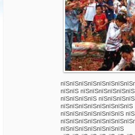
пїЅпїЅпїЅпїЅпїЅпїЅпїЅпїЅ
пїЅпїЅ пїЅпїЅпїЅпїЅпїЅпї
пїЅпїЅпїЅпїЅ пїЅпїЅпїЅпї
пїЅпїЅпїЅпїЅпїЅпїЅпїЅпїЅ
пїЅпїЅпїЅпїЅпїЅпїЅпїЅ пїЅ
пїЅпїЅпїЅпїЅпїЅпїЅпїЅпїЅ
пїЅпїЅпїЅпїЅпїЅпїЅпїЅ