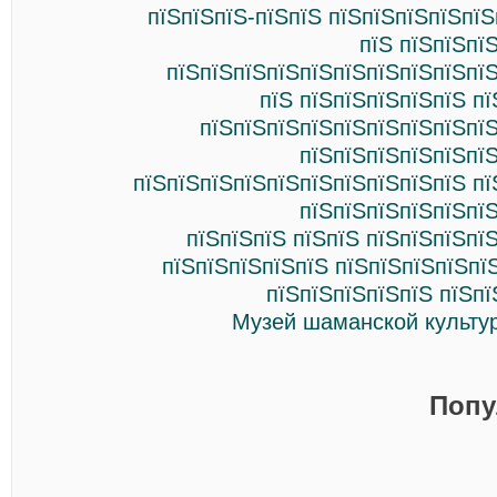
пїЅпїЅпїЅ-пїЅпїЅ пїЅпїЅпїЅпїЅпї
пїЅ пїЅпїЅпї
пїЅпїЅпїЅпїЅпїЅпїЅпїЅпїЅпїЅпїЅ
пїЅ пїЅпїЅпїЅпїЅпїЅ п
пїЅпїЅпїЅпїЅпїЅпїЅпїЅпїЅпїЅ
пїЅпїЅпїЅпїЅпїЅпїЅ
пїЅпїЅпїЅпїЅпїЅпїЅпїЅпїЅпїЅпїЅ пї
пїЅпїЅпїЅпїЅпїЅпїЅ
пїЅпїЅпїЅ пїЅпїЅ пїЅпїЅпїЅпї
пїЅпїЅпїЅпїЅпїЅ пїЅпїЅпїЅпїЅпї
пїЅпїЅпїЅпїЅпїЅ пїЅпї
Музей шаманской культу
Попу