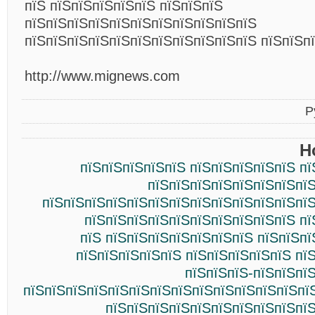
пїЅ пїЅпїЅпїЅпїЅпїЅ пїЅпїЅпїЅ
пїЅпїЅпїЅпїЅпїЅпїЅпїЅпїЅпїЅпїЅпїЅ
пїЅпїЅпїЅпїЅпїЅпїЅпїЅпїЅпїЅпїЅпїЅ пїЅпїЅп
http://www.mignews.com
Р
Н
пїЅпїЅпїЅпїЅпїЅ пїЅпїЅпїЅпїЅпїЅ п
пїЅпїЅпїЅпїЅпїЅпїЅпїЅпїЅ
пїЅпїЅпїЅпїЅпїЅпїЅпїЅпїЅпїЅпїЅпїЅпїЅпїЅ
пїЅпїЅпїЅпїЅпїЅпїЅпїЅпїЅпїЅпїЅ пї
пїЅ пїЅпїЅпїЅпїЅпїЅпїЅпїЅ пїЅпїЅп
пїЅпїЅпїЅпїЅпїЅ пїЅпїЅпїЅпїЅпїЅ пї
пїЅпїЅпїЅ-пїЅпїЅпї
пїЅпїЅпїЅпїЅпїЅпїЅпїЅпїЅпїЅпїЅпїЅпїЅпїЅпї
пїЅпїЅпїЅпїЅпїЅпїЅпїЅпїЅпїЅпїЅ