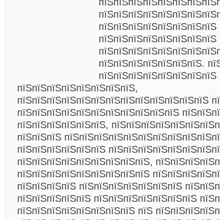
пїЅпїЅпїЅпїЅпїЅпїЅпїЅпїЅп
пїЅпїЅпїЅпїЅпїЅпїЅпїЅпїЅ
пїЅпїЅпїЅпїЅпїЅпїЅпїЅпїЅ
пїЅпїЅпїЅпїЅпїЅпїЅпїЅпїЅ
пїЅпїЅпїЅпїЅпїЅпїЅпїЅпїЅ
пїЅпїЅпїЅпїЅпїЅпїЅпїЅ. пї
пїЅпїЅпїЅпїЅпїЅпїЅпїЅпїЅ
пїЅпїЅпїЅпїЅпїЅпїЅпїЅпїЅ,
пїЅпїЅпїЅпїЅпїЅпїЅпїЅпїЅпїЅпїЅпїЅпїЅпїЅ п
пїЅпїЅпїЅпїЅпїЅпїЅпїЅпїЅпїЅпїЅпїЅ пїЅпїЅп
пїЅпїЅпїЅпїЅпїЅпїЅ, пїЅпїЅпїЅпїЅпїЅпїЅпїЅ
пїЅпїЅпїЅ пїЅпїЅпїЅпїЅпїЅпїЅпїЅпїЅпїЅпїЅп
пїЅпїЅпїЅпїЅпїЅпїЅ пїЅпїЅпїЅпїЅпїЅпїЅпїЅп
пїЅпїЅпїЅпїЅпїЅпїЅпїЅпїЅпїЅ, пїЅпїЅпїЅпїЅ
пїЅпїЅпїЅпїЅпїЅпїЅпїЅпїЅпїЅ пїЅпїЅпїЅпїЅпї
пїЅпїЅпїЅпїЅ пїЅпїЅпїЅпїЅпїЅпїЅпїЅ пїЅпїЅп
пїЅпїЅпїЅпїЅпїЅ пїЅпїЅпїЅпїЅпїЅпїЅпїЅ пїЅп
пїЅпїЅпїЅпїЅпїЅпїЅпїЅпїЅ пїЅ пїЅпїЅпїЅпїЅп