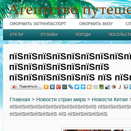
ОФОРМИТЬ ЗАГРАНПАСПОРТ
ОФОРМИТЬ ВИЗУ
СП
ОТЕЛИ
ОТЗЫВЫ
ПОГОДА
ПОСОЛЬСТ
пїЅпїЅпїЅпїЅпїЅпїЅпїЅпїЅп
пїЅпїЅпїЅпїЅпїЅпїЅпїЅ
пїЅпїЅпїЅпїЅпїЅпїЅ пїЅ пїЅ
Поделиться…
Главная
>
Новости стран мира
>
Новости Китая
пїЅпїЅпїЅпїЅпїЅпїЅпїЅпїЅпїЅпїЅпїЅ пїЅпїЅпїЅпїЅ
пїЅпїЅпїЅпїЅпїЅпїЅ пїЅ пїЅпїЅпїЅпїЅпїЅ