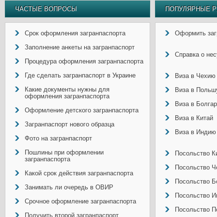
ЧАСТЫЕ ВОПРОСЫ
ПОПУЛЯРНЫЕ Р
Срок оформления загранпаспорта
Оформить заг
Заполнение анкеты на загранпаспорт
Справка о не
Процедура оформления загранпаспорта
Где сделать загранпаспорт в Украине
Виза в Чехию
Какие документы нужны для
Виза в Польш
оформления загранпаспорта
Виза в Болга
Оформление детского загранпаспорта
Виза в Китай
Загранпаспорт нового образца
Виза в Индию
Фото на загранпаспорт
Пошлины при оформлении
Посольство Ки
загранпаспорта
Посольство Ч
Какой срок действия загранпаспорта
Посольство Б
Занимать ли очередь в ОВИР
Посольство И
Срочное оформление загранпаспорта
Посольство П
Получить второй загранпаспорт