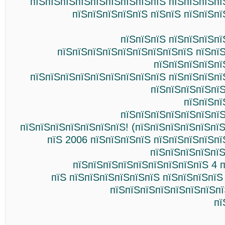
пїЅпїЅпїЅпїЅпїЅпїЅпїЅпїЅпїЅ пїЅпїЅпїЅпї
пїЅпїЅпїЅпїЅпїЅ пїЅпїЅ пїЅпїЅп
пїЅпїЅпїЅ пїЅпїЅпїЅпї
пїЅпїЅпїЅпїЅпїЅпїЅпїЅпїЅпїЅ пїЅпї
пїЅпїЅпїЅпїЅпї
пїЅпїЅпїЅпїЅпїЅпїЅпїЅпїЅпїЅ пїЅпїЅпїЅпї
пїЅпїЅпїЅпїЅпї
пїЅпїЅпї
пїЅпїЅпїЅпїЅпїЅпїЅпїЅ
пїЅпїЅпїЅпїЅпїЅпїЅпїЅ! (пїЅпїЅпїЅпїЅпїЅпї
пїЅ 2006 пїЅпїЅпїЅпїЅ пїЅпїЅпїЅпїЅп
пїЅпїЅпїЅпїЅпїЅ
пїЅпїЅпїЅпїЅпїЅпїЅпїЅпїЅпїЅ 4 п
пїЅ пїЅпїЅпїЅпїЅпїЅпїЅ пїЅпїЅпїЅпїЅ
пїЅпїЅпїЅпїЅпїЅпїЅпїЅпї
пї