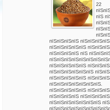
22
пїЅпї
пїЅ п
пїЅпї
пїЅпї
пїЅпї
пїЅпїЅпїЅпїЅ пїЅпїЅпїЅпї
пїЅпїЅпїЅпїЅпїЅ пїЅпїЅпї
пїЅпїЅпїЅпїЅ пїЅ пїЅпїЅпї
пїЅпїЅпїЅпїЅпїЅпїЅпїЅпїЅп
пїЅпїЅпїЅпїЅпїЅ пїЅпїЅпїЅ
пїЅпїЅпїЅпїЅпїЅпїЅ пїЅпїЅ
пїЅпїЅпїЅпїЅпїЅ пїЅпїЅпї
пїЅпїЅпїЅпїЅпїЅпїЅпїЅ.
пїЅпїЅпїЅпїЅпїЅ пїЅпїЅпї
пїЅпїЅпїЅпїЅ пїЅпїЅпїЅпїЅ
пїЅпїЅпїЅпїЅпїЅпїЅпїЅ пїЅ
пїЅпїЅпїЅпїЅпїЅпїЅпїЅпїЅ