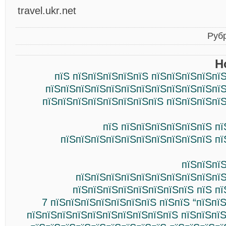
travel.ukr.net
Руб
Н
пїЅ пїЅпїЅпїЅпїЅпїЅ пїЅпїЅпїЅпїЅпї
пїЅпїЅпїЅпїЅпїЅпїЅпїЅпїЅпїЅпїЅпїЅпїЅ
пїЅпїЅпїЅпїЅпїЅпїЅпїЅпїЅ пїЅпїЅпїЅпї
пїЅ пїЅпїЅпїЅпїЅпїЅпїЅ п
пїЅпїЅпїЅпїЅпїЅпїЅпїЅпїЅпїЅпїЅ пї
пїЅпїЅпї
пїЅпїЅпїЅпїЅпїЅпїЅпїЅпїЅпїЅпїЅ
пїЅпїЅпїЅпїЅпїЅпїЅпїЅпїЅ пїЅ п
7 пїЅпїЅпїЅпїЅпїЅпїЅпїЅ пїЅпїЅ “пїЅпї
пїЅпїЅпїЅпїЅпїЅпїЅпїЅпїЅпїЅпїЅ пїЅпїЅпї