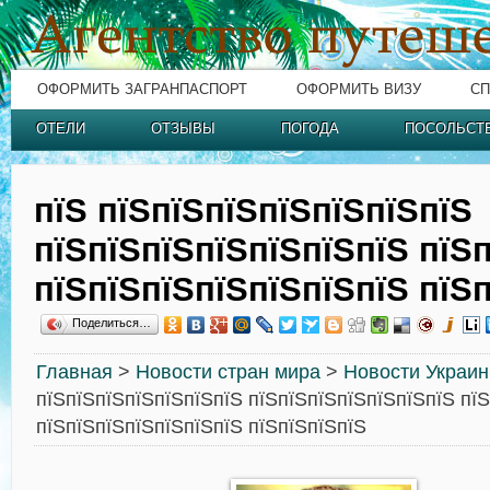
ОФОРМИТЬ ЗАГРАНПАСПОРТ
ОФОРМИТЬ ВИЗУ
СП
ОТЕЛИ
ОТЗЫВЫ
ПОГОДА
ПОСОЛЬСТ
пїЅ пїЅпїЅпїЅпїЅпїЅпїЅпїЅ
пїЅпїЅпїЅпїЅпїЅпїЅпїЅ пїЅ
пїЅпїЅпїЅпїЅпїЅпїЅпїЅ пїЅ
Поделиться…
Главная
>
Новости стран мира
>
Новости Украи
пїЅпїЅпїЅпїЅпїЅпїЅпїЅ пїЅпїЅпїЅпїЅпїЅпїЅпїЅ пї
пїЅпїЅпїЅпїЅпїЅпїЅпїЅ пїЅпїЅпїЅпїЅ