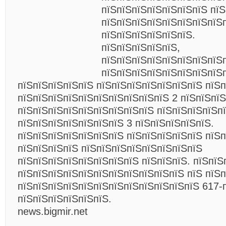
пїЅпїЅпїЅпїЅпїЅпїЅпїЅ пїЅ
пїЅпїЅпїЅпїЅпїЅпїЅпїЅпїЅ
пїЅпїЅпїЅпїЅпїЅпїЅ.
пїЅпїЅпїЅпїЅпїЅ,
пїЅпїЅпїЅпїЅпїЅпїЅпїЅпїЅ
пїЅпїЅпїЅпїЅпїЅпїЅпїЅпїЅ
пїЅпїЅпїЅпїЅпїЅ пїЅпїЅпїЅпїЅпїЅпїЅпїЅ пїЅп
пїЅпїЅпїЅпїЅпїЅпїЅпїЅпїЅпїЅпїЅ 2 пїЅпїЅпїЅ
пїЅпїЅпїЅпїЅпїЅпїЅпїЅпїЅпїЅ пїЅпїЅпїЅпїЅп
пїЅпїЅпїЅпїЅпїЅпїЅпїЅ 3 пїЅпїЅпїЅпїЅпїЅ.
пїЅпїЅпїЅпїЅпїЅпїЅпїЅ пїЅпїЅпїЅпїЅпїЅ пїЅ
пїЅпїЅпїЅпїЅ пїЅпїЅпїЅпїЅпїЅпїЅпїЅпїЅ
пїЅпїЅпїЅпїЅпїЅпїЅпїЅпїЅ пїЅпїЅпїЅ. пїЅпїЅ
пїЅпїЅпїЅпїЅпїЅпїЅпїЅпїЅпїЅпїЅпїЅ пїЅ пїЅ
пїЅпїЅпїЅпїЅпїЅпїЅпїЅпїЅпїЅпїЅпїЅпїЅ
617-
пїЅпїЅпїЅпїЅпїЅпїЅ.
news.bigmir.net