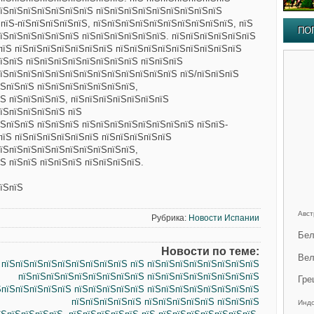
пїЅпїЅпїЅпїЅпїЅпїЅпїЅ пїЅпїЅпїЅпїЅпїЅпїЅпїЅпїЅпїЅ
ЅпїЅ-пїЅпїЅпїЅпїЅпїЅ, пїЅпїЅпїЅпїЅпїЅпїЅпїЅпїЅпїЅпїЅ, пїЅ
ПО
їЅпїЅпїЅпїЅпїЅпїЅ пїЅпїЅпїЅпїЅпїЅпїЅ. пїЅпїЅпїЅпїЅпїЅпїЅ
пїЅ пїЅпїЅпїЅпїЅпїЅпїЅпїЅ пїЅпїЅпїЅпїЅпїЅпїЅпїЅпїЅпїЅ
їЅпїЅ пїЅпїЅпїЅпїЅпїЅпїЅпїЅпїЅ пїЅпїЅпїЅ
їЅпїЅпїЅпїЅпїЅпїЅпїЅпїЅпїЅпїЅпїЅпїЅпїЅ пїЅ/пїЅпїЅпїЅ
ЅпїЅпїЅ пїЅпїЅпїЅпїЅпїЅпїЅпїЅ,
Ѕ пїЅпїЅпїЅпїЅ, пїЅпїЅпїЅпїЅпїЅпїЅпїЅ
їЅпїЅпїЅпїЅпїЅ пїЅ
ЅпїЅпїЅ пїЅпїЅпїЅ пїЅпїЅпїЅпїЅпїЅпїЅпїЅпїЅ пїЅпїЅ-
ЅпїЅ пїЅпїЅпїЅпїЅпїЅпїЅ пїЅпїЅпїЅпїЅпїЅ
їЅпїЅпїЅпїЅпїЅпїЅпїЅпїЅпїЅпїЅ,
Ѕ пїЅпїЅ пїЅпїЅпїЅ пїЅпїЅпїЅпїЅ.
їЅпїЅ
Авст
Рубрика:
Новости Испании
Бел
Новости по теме:
Вел
 пїЅпїЅпїЅпїЅпїЅпїЅпїЅпїЅпїЅ пїЅ пїЅпїЅпїЅпїЅпїЅпїЅпїЅпїЅ
пїЅпїЅпїЅпїЅпїЅпїЅпїЅпїЅпїЅ пїЅпїЅпїЅпїЅпїЅпїЅпїЅпїЅ
Гре
ЅпїЅпїЅпїЅпїЅпїЅ пїЅпїЅпїЅпїЅпїЅ пїЅпїЅпїЅпїЅпїЅпїЅпїЅпїЅ
пїЅпїЅпїЅпїЅпїЅ пїЅпїЅпїЅпїЅпїЅ пїЅпїЅпїЅ
Инд