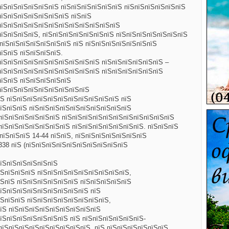
пїЅпїЅпїЅпїЅпїЅпїЅ пїЅпїЅпїЅпїЅпїЅпїЅ пїЅпїЅпїЅпїЅпїЅпїЅ
пїЅпїЅпїЅпїЅпїЅпїЅпїЅ пїЅпїЅ
пїЅпїЅпїЅпїЅпїЅпїЅпїЅпїЅпїЅпїЅпїЅпїЅ
пїЅпїЅпїЅпїЅ, пїЅпїЅпїЅпїЅпїЅпїЅпїЅ пїЅпїЅпїЅпїЅпїЅпїЅпїЅ
ЅпїЅпїЅпїЅпїЅпїЅпїЅпїЅ пїЅ пїЅпїЅпїЅпїЅпїЅпїЅпїЅ
їЅпїЅ пїЅпїЅпїЅпїЅ.
пїЅпїЅпїЅпїЅпїЅпїЅпїЅпїЅпїЅпїЅ пїЅпїЅпїЅпїЅпїЅпїЅ –
пїЅпїЅпїЅпїЅпїЅпїЅпїЅпїЅпїЅпїЅ пїЅпїЅпїЅпїЅпїЅпїЅ
пїЅпїЅ пїЅпїЅпїЅпїЅпїЅ
пїЅпїЅпїЅпїЅпїЅпїЅпїЅпїЅпїЅ
Ѕ пїЅпїЅпїЅпїЅпїЅпїЅпїЅпїЅпїЅпїЅпїЅ пїЅ
їЅпїЅпїЅ пїЅпїЅпїЅпїЅпїЅпїЅпїЅпїЅпїЅпїЅ
пїЅпїЅпїЅпїЅпїЅпїЅ пїЅпїЅпїЅпїЅпїЅпїЅпїЅпїЅпїЅпїЅпїЅ
пїЅпїЅпїЅпїЅпїЅпїЅпїЅ пїЅпїЅпїЅпїЅпїЅпїЅпїЅ. пїЅпїЅпїЅ
пїЅпїЅпїЅ 14-44 пїЅпїЅ, пїЅпїЅпїЅпїЅпїЅпїЅпїЅ
338 пїЅ (пїЅпїЅпїЅпїЅпїЅпїЅпїЅпїЅпїЅпїЅ
пїЅпїЅпїЅпїЅпїЅпїЅ
ЅпїЅпїЅпїЅ пїЅпїЅпїЅпїЅпїЅпїЅпїЅпїЅпїЅ,
ЅпїЅ пїЅпїЅпїЅпїЅпїЅпїЅ пїЅпїЅпїЅпїЅпїЅ
їЅпїЅпїЅпїЅпїЅпїЅпїЅпїЅпїЅ пїЅ
ЅпїЅпїЅ пїЅпїЅпїЅпїЅпїЅпїЅпїЅпїЅ,
їЅ пїЅпїЅпїЅпїЅпїЅпїЅпїЅпїЅпїЅ
їЅпїЅпїЅпїЅпїЅпїЅпїЅ пїЅ пїЅпїЅпїЅпїЅпїЅпїЅ-
пїЅпїЅпїЅпїЅпїЅпїЅпїЅпїЅпїЅ. пїЅ пїЅпїЅпїЅпїЅпїЅпїЅ