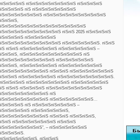
ЅпїЅпїЅпїЅпїЅ пїЅпїЅпїЅпїЅпїЅпїЅпїЅпїЅ пїЅпїЅпїЅпїЅ
пїЅпїЅпїЅпїЅ пїЅ пїЅпїЅпїЅпїЅпїЅпїЅпїЅ
пїЅпїЅпїЅпїЅпїЅпїЅпїЅ пїЅпїЅпїЅпїЅпїЅпїЅпїЅпїЅпїЅпїЅ
пїЅпїЅпїЅ,
пїЅпїЅпїЅпїЅпїЅпїЅпїЅпїЅпїЅпїЅпїЅпїЅпїЅпїЅ
пїЅпїЅпїЅпїЅпїЅпїЅпїЅпїЅпїЅпїЅ пїЅпїЅ 2025 пїЅпїЅпїЅпїЅ
пїЅпїЅпїЅпїЅ пїЅпїЅпїЅпїЅпїЅ
пїЅпїЅпїЅпїЅпїЅпїЅпїЅпїЅпїЅпїЅ пїЅпїЅпїЅпїЅпїЅпїЅ. пїЅпїЅ
їЅ пїЅпїЅ пїЅпїЅпїЅпїЅпїЅпїЅ пїЅпїЅпїЅпїЅпїЅпїЅ –
пїЅпїЅпїЅ, пїЅпїЅпїЅпїЅпїЅпїЅпїЅпїЅпїЅпїЅ пїЅ
пїЅпїЅпїЅпїЅпїЅпїЅпїЅпїЅпїЅ пїЅпїЅпїЅпїЅпїЅпїЅ
пїЅпїЅпїЅ, пїЅпїЅпїЅпїЅпїЅпїЅ пїЅпїЅпїЅпїЅпїЅпїЅпїЅ
пїЅпїЅпїЅпїЅпїЅпїЅпїЅпїЅ пїЅпїЅпїЅ пїЅпїЅпїЅпїЅпїЅпїЅпїЅ
пїЅпїЅпїЅ пїЅпїЅпїЅпїЅпїЅпїЅ пїЅпїЅпїЅпїЅпїЅпїЅпїЅпїЅпїЅ.
ЅпїЅпїЅпїЅпїЅ пїЅпїЅпїЅпїЅпїЅпїЅпїЅ пїЅпїЅпїЅпїЅпїЅпїЅ
пїЅ пїЅпїЅ пїЅпїЅпїЅпїЅ пїЅпїЅпїЅпїЅпїЅпїЅпїЅпїЅпїЅ
пїЅпїЅпїЅпїЅпїЅпїЅпїЅпїЅ пїЅ
пїЅпїЅпїЅпїЅпїЅпїЅпїЅпїЅ пїЅпїЅпїЅпїЅпїЅпїЅпїЅ…
пїЅпїЅпїЅпїЅ пїЅ пїЅпїЅпїЅпїЅпїЅпїЅпїЅ –
пїЅпїЅпїЅпїЅпїЅ пїЅпїЅпїЅпїЅпїЅпїЅ,
пїЅпїЅпїЅпїЅпїЅпїЅпїЅпїЅ пїЅпїЅпїЅ пїЅпїЅпїЅпїЅ,
пїЅпїЅ пїЅпїЅпїЅпїЅпїЅпїЅпїЅ пїЅпїЅпїЅ
їЅпїЅпїЅпїЅпїЅпїЅпїЅ”, – пїЅпїЅпїЅпїЅпїЅпїЅ
пїЅпїЅпїЅпїЅ.
пїЅпїЅпїЅпїЅпїЅпїЅ, пїЅпїЅпїЅ