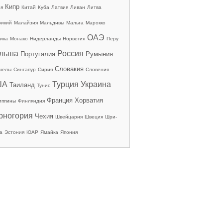
Кипр
ия
Китай
Куба
Латвия
Ливан
Литва
рикий
Малайзия
Мальдивы
Мальта
Марокко
ОАЭ
ика
Монако
Нидерланды
Норвегия
Перу
льша
Россия
Португалия
Румыния
Словакия
шелы
Сингапур
Сирия
Словения
ША
Турция
Украина
Таиланд
Тунис
Франция
Хорватия
иппины
Финляндия
рногория
Чехия
Швейцария
Швеция
Шри-
а
Эстония
ЮАР
Ямайка
Япония