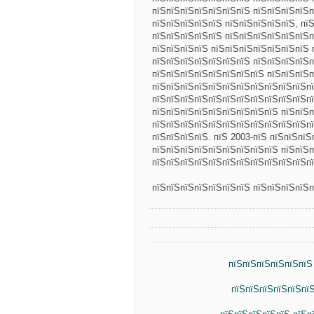
пїЅпїЅпїЅпїЅпїЅпїЅпїЅ пїЅпїЅпїЅпїЅ
пїЅпїЅпїЅпїЅпїЅ пїЅпїЅпїЅпїЅпїЅ, пї
пїЅпїЅпїЅпїЅпїЅ пїЅпїЅпїЅпїЅпїЅпїЅп
пїЅпїЅпїЅпїЅ пїЅпїЅпїЅпїЅпїЅпїЅпїЅ 
пїЅпїЅпїЅпїЅпїЅпїЅпїЅ пїЅпїЅпїЅпїЅп
пїЅпїЅпїЅпїЅпїЅпїЅпїЅпїЅ пїЅпїЅпїЅп
пїЅпїЅпїЅпїЅпїЅпїЅпїЅпїЅпїЅпїЅпїЅпї
пїЅпїЅпїЅпїЅпїЅпїЅпїЅпїЅпїЅпїЅпїЅпї
пїЅпїЅпїЅпїЅпїЅпїЅпїЅпїЅпїЅ пїЅпїЅп
пїЅпїЅпїЅпїЅпїЅпїЅпїЅпїЅпїЅпїЅпїЅпї
пїЅпїЅпїЅпїЅ. пїЅ 2003-пїЅ пїЅпїЅпї
пїЅпїЅпїЅпїЅпїЅпїЅпїЅпїЅпїЅ пїЅпїЅп
пїЅпїЅпїЅпїЅпїЅпїЅпїЅпїЅпїЅпїЅпїЅпї
пїЅпїЅпїЅпїЅпїЅпїЅпїЅ пїЅпїЅпїЅпїЅп
пїЅпїЅпїЅпїЅпїЅпїЅ
пїЅпїЅпїЅпїЅпїЅпї