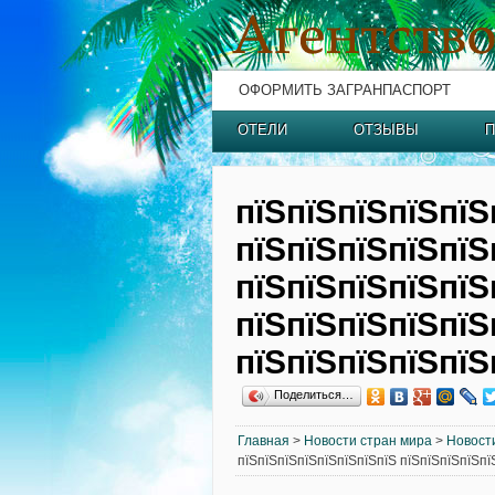
ОФОРМИТЬ ЗАГРАНПАСПОРТ
ОТЕЛИ
ОТЗЫВЫ
П
пїЅпїЅпїЅпїЅпїЅ
пїЅпїЅпїЅпїЅпїЅ
пїЅпїЅпїЅпїЅпїЅ
пїЅпїЅпїЅпїЅпїЅ
пїЅпїЅпїЅпїЅпїЅ
Поделиться…
Главная
>
Новости стран мира
>
Новост
пїЅпїЅпїЅпїЅпїЅпїЅпїЅпїЅ пїЅпїЅпїЅпїЅпї