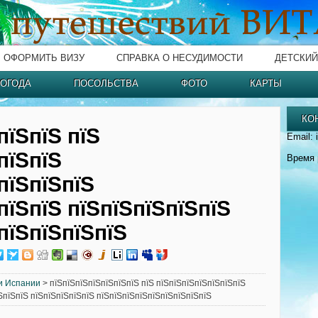
ОФОРМИТЬ ВИЗУ
СПРАВКА О НЕСУДИМОСТИ
ДЕТСКИЙ
ОГОДА
ПОСОЛЬСТВА
ФОТО
КАРТЫ
КО
пїЅпїЅ пїЅ
Email: 
пїЅпїЅ
Время 
пїЅпїЅпїЅ
пїЅпїЅ пїЅпїЅпїЅпїЅпїЅ
пїЅпїЅпїЅпїЅ
и Испании
> пїЅпїЅпїЅпїЅпїЅпїЅпїЅ пїЅ пїЅпїЅпїЅпїЅпїЅпїЅпїЅ
ЅпїЅпїЅ пїЅпїЅпїЅпїЅпїЅ пїЅпїЅпїЅпїЅпїЅпїЅпїЅпїЅпїЅ