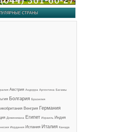
ПУЛЯРНЫЕ СТРАНЫ
Австрия
ралия
Андорра
Аргентина
Багамы
Болгария
ьгия
Бразилия
Германия
икобритания
Венгрия
Египет
ция
Индия
Доминикана
Израиль
Италия
Испания
онезия
Иордания
Канада