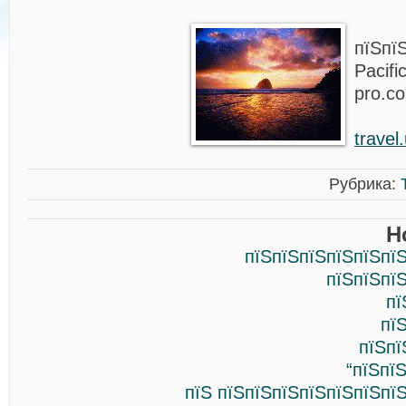
пїЅпї
Pacifi
pro.co
travel
Рубрика:
Н
пїЅпїЅпїЅпїЅпїЅпїЅ
пїЅпїЅпї
пї
пї
пїЅпї
“пїЅпї
пїЅ пїЅпїЅпїЅпїЅпїЅпїЅпї