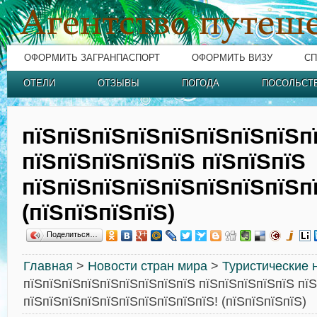
ОФОРМИТЬ ЗАГРАНПАСПОРТ
ОФОРМИТЬ ВИЗУ
СП
ОТЕЛИ
ОТЗЫВЫ
ПОГОДА
ПОСОЛЬСТ
пїЅпїЅпїЅпїЅпїЅпїЅпїЅпїЅп
пїЅпїЅпїЅпїЅпїЅ пїЅпїЅпїЅ
пїЅпїЅпїЅпїЅпїЅпїЅпїЅпїЅп
(пїЅпїЅпїЅпїЅ)
Поделиться…
Главная
>
Новости стран мира
>
Туристические 
пїЅпїЅпїЅпїЅпїЅпїЅпїЅпїЅпїЅ пїЅпїЅпїЅпїЅпїЅ пї
пїЅпїЅпїЅпїЅпїЅпїЅпїЅпїЅпїЅпїЅ! (пїЅпїЅпїЅпїЅ)