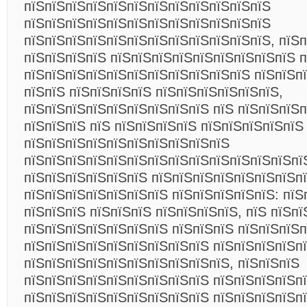
пїЅпїЅпїЅпїЅпїЅпїЅпїЅпїЅпїЅпїЅпїЅпїЅ
пїЅпїЅпїЅпїЅпїЅпїЅпїЅпїЅпїЅпїЅпїЅпїЅ
пїЅпїЅпїЅпїЅпїЅпїЅпїЅпїЅпїЅпїЅпїЅпїЅ, пїЅ
пїЅпїЅпїЅпїЅ пїЅпїЅпїЅпїЅпїЅпїЅпїЅпїЅпїЅ п
пїЅпїЅпїЅпїЅпїЅпїЅпїЅпїЅпїЅпїЅпїЅ пїЅпїЅп
пїЅпїЅ пїЅпїЅпїЅпїЅ пїЅпїЅпїЅпїЅпїЅпїЅ,
пїЅпїЅпїЅпїЅпїЅпїЅпїЅпїЅпїЅ пїЅ пїЅпїЅпїЅ
пїЅпїЅпїЅ пїЅ пїЅпїЅпїЅпїЅ пїЅпїЅпїЅпїЅпїЅ
пїЅпїЅпїЅпїЅпїЅпїЅпїЅпїЅпїЅпїЅ
пїЅпїЅпїЅпїЅпїЅпїЅпїЅпїЅпїЅпїЅпїЅпїЅпїЅпї
пїЅпїЅпїЅпїЅпїЅпїЅ пїЅпїЅпїЅпїЅпїЅпїЅпїЅп
пїЅпїЅпїЅпїЅпїЅпїЅпїЅ пїЅпїЅпїЅпїЅпїЅ: пїЅ
пїЅпїЅпїЅ пїЅпїЅпїЅ пїЅпїЅпїЅпїЅ, пїЅ пїЅп
пїЅпїЅпїЅпїЅпїЅпїЅпїЅ пїЅпїЅпїЅ пїЅпїЅпїЅп
пїЅпїЅпїЅпїЅпїЅпїЅпїЅпїЅпїЅ пїЅпїЅпїЅпїЅп
пїЅпїЅпїЅпїЅпїЅпїЅпїЅпїЅпїЅпїЅ, пїЅпїЅпїЅ
пїЅпїЅпїЅпїЅпїЅпїЅпїЅпїЅпїЅ пїЅпїЅпїЅпїЅп
пїЅпїЅпїЅпїЅпїЅпїЅпїЅпїЅпїЅ пїЅпїЅпїЅпїЅпї