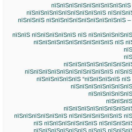
пїЅпїЅпїЅпїЅпїЅпїЅпїЅпїЅпїЅ
пїЅпїЅпїЅпїЅпїЅпїЅпїЅпїЅпїЅ пїЅпїЅпї
пїЅпїЅпїЅ пїЅпїЅпїЅпїЅпїЅпїЅпїЅпїЅпїЅ –
пїЅпїЅ пїЅпїЅпїЅпїЅпїЅ пїЅ пїЅпїЅпїЅпїЅпї
пїЅпїЅпїЅпїЅпїЅпїЅпїЅпїЅпїЅ пїЅ п
пї
пї
пїЅпїЅпїЅпїЅпїЅпїЅпїЅпї
пїЅпїЅпїЅпїЅпїЅпїЅпїЅпїЅпїЅпїЅ пїЅпї
пїЅпїЅпїЅпїЅпїЅ “пїЅпїЅпїЅпїЅ пїЅ
пїЅпїЅпїЅпїЅпїЅпїЅпїЅ
пїЅпїЅпїЅпїЅпї
пїЅпїЅпї
пїЅпїЅпїЅпїЅпїЅпїЅпїЅпї
пїЅпїЅпїЅпїЅпїЅпїЅ пїЅпїЅпїЅпїЅпїЅпїЅ пї
пїЅ пїЅпїЅпїЅпїЅпїЅпїЅ пїЅпїЅпїЅп
пїЅпїЅпїЅпїЅпїЅпїЅ пїЅпїЅ пїЅпїЅп