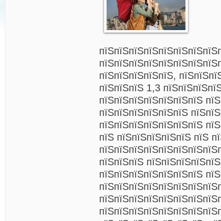
пїЅпїЅпїЅпїЅпїЅпїЅпїЅпїЅ
пїЅпїЅпїЅпїЅпїЅпїЅпїЅпїЅ
пїЅпїЅпїЅпїЅпїЅ, пїЅпїЅпї
пїЅпїЅпїЅ 1,3 пїЅпїЅпїЅпї
пїЅпїЅпїЅпїЅпїЅпїЅпїЅ пї
пїЅпїЅпїЅпїЅпїЅпїЅ пїЅпїЅ
пїЅпїЅпїЅпїЅпїЅпїЅпїЅ пїЅ
пїЅ пїЅпїЅпїЅпїЅпїЅ пїЅ п
пїЅпїЅпїЅпїЅпїЅпїЅпїЅпїЅ
пїЅпїЅпїЅ пїЅпїЅпїЅпїЅпїЅ
пїЅпїЅпїЅпїЅпїЅпїЅпїЅ пїЅ
пїЅпїЅпїЅпїЅпїЅпїЅпїЅпїЅ
пїЅпїЅпїЅпїЅпїЅпїЅпїЅпїЅ
пїЅпїЅпїЅпїЅпїЅпїЅпїЅпїЅ