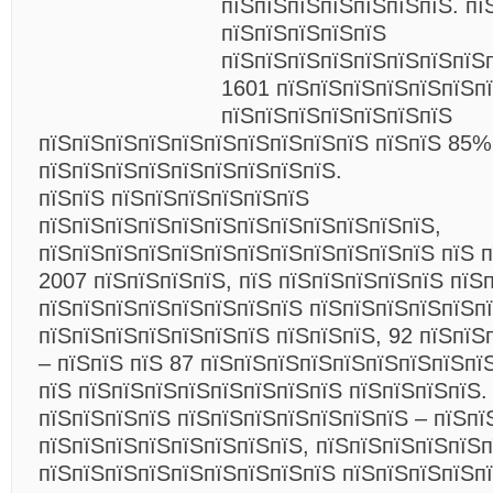
пїЅпїЅпїЅпїЅпїЅпїЅпїЅ. пї
пїЅпїЅпїЅпїЅпїЅ
пїЅпїЅпїЅпїЅпїЅпїЅпїЅпїЅ
1601 пїЅпїЅпїЅпїЅпїЅпїЅпї
пїЅпїЅпїЅпїЅпїЅпїЅпїЅ
пїЅпїЅпїЅпїЅпїЅпїЅпїЅпїЅпїЅпїЅ пїЅпїЅ 85%
пїЅпїЅпїЅпїЅпїЅпїЅпїЅпїЅпїЅ.
пїЅпїЅ пїЅпїЅпїЅпїЅпїЅпїЅ
пїЅпїЅпїЅпїЅпїЅпїЅпїЅпїЅпїЅпїЅпїЅпїЅ,
пїЅпїЅпїЅпїЅпїЅпїЅпїЅпїЅпїЅпїЅпїЅпїЅ пїЅ 
2007 пїЅпїЅпїЅпїЅ, пїЅ пїЅпїЅпїЅпїЅпїЅ пїЅ
пїЅпїЅпїЅпїЅпїЅпїЅпїЅпїЅ пїЅпїЅпїЅпїЅпїЅп
пїЅпїЅпїЅпїЅпїЅпїЅпїЅ пїЅпїЅпїЅ, 92 пїЅпїЅ
– пїЅпїЅ пїЅ 87 пїЅпїЅпїЅпїЅпїЅпїЅпїЅпїЅпї
пїЅ пїЅпїЅпїЅпїЅпїЅпїЅпїЅпїЅ пїЅпїЅпїЅпїЅ.
пїЅпїЅпїЅпїЅ пїЅпїЅпїЅпїЅпїЅпїЅпїЅ –
пїЅпї
пїЅпїЅпїЅпїЅпїЅпїЅпїЅпїЅ, пїЅпїЅпїЅпїЅпїЅп
пїЅпїЅпїЅпїЅпїЅпїЅпїЅпїЅпїЅ пїЅпїЅпїЅпїЅп