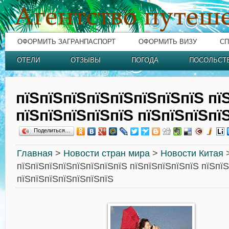
ОФОРМИТЬ ЗАГРАНПАСПОРТ
ОФОРМИТЬ ВИЗУ
СП
ОТЕЛИ
ОТЗЫВЫ
ПОГОДА
ПОСОЛЬСТ
пїЅпїЅпїЅпїЅпїЅпїЅпїЅпїЅ пї
пїЅпїЅпїЅпїЅпїЅ пїЅпїЅпїЅпї
Поделиться…
Главная
>
Новости стран мира
>
Новости Китая
пїЅпїЅпїЅпїЅпїЅпїЅпїЅпїЅ пїЅпїЅпїЅпїЅпїЅ пїЅпї
пїЅпїЅпїЅпїЅпїЅпїЅпїЅ