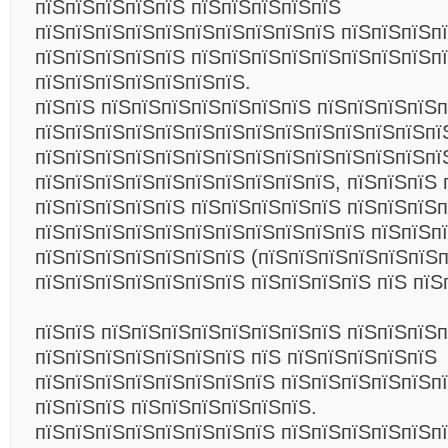
пїЅпїЅпїЅпїЅпїЅ пїЅпїЅпїЅпїЅпїЅ
пїЅпїЅпїЅпїЅпїЅпїЅпїЅпїЅпїЅпїЅ пїЅпїЅпїЅп
пїЅпїЅпїЅпїЅпїЅ пїЅпїЅпїЅпїЅпїЅпїЅпїЅпїЅп
пїЅпїЅпїЅпїЅпїЅпїЅпїЅ.
пїЅпїЅ пїЅпїЅпїЅпїЅпїЅпїЅпїЅ пїЅпїЅпїЅпїЅ
пїЅпїЅпїЅпїЅпїЅпїЅпїЅпїЅпїЅпїЅпїЅпїЅпїЅпї
пїЅпїЅпїЅпїЅпїЅпїЅпїЅпїЅпїЅпїЅпїЅпїЅпїЅпї
пїЅпїЅпїЅпїЅпїЅпїЅпїЅпїЅпїЅпїЅ, пїЅпїЅпїЅ 
пїЅпїЅпїЅпїЅпїЅ пїЅпїЅпїЅпїЅпїЅ пїЅпїЅпїЅп
пїЅпїЅпїЅпїЅпїЅпїЅпїЅпїЅпїЅпїЅпїЅ пїЅпїЅп
пїЅпїЅпїЅпїЅпїЅпїЅпїЅ (пїЅпїЅпїЅпїЅпїЅпїЅ
пїЅпїЅпїЅпїЅпїЅпїЅпїЅ пїЅпїЅпїЅпїЅ пїЅ пїЅ
пїЅпїЅ пїЅпїЅпїЅпїЅпїЅпїЅпїЅпїЅ пїЅпїЅпїЅп
пїЅпїЅпїЅпїЅпїЅпїЅпїЅ пїЅ пїЅпїЅпїЅпїЅпїЅ
пїЅпїЅпїЅпїЅпїЅпїЅпїЅпїЅ пїЅпїЅпїЅпїЅпїЅп
пїЅпїЅпїЅ пїЅпїЅпїЅпїЅпїЅпїЅ.
пїЅпїЅпїЅпїЅпїЅпїЅпїЅпїЅ пїЅпїЅпїЅпїЅпїЅп