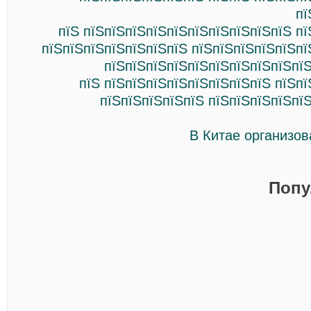
пї
пїЅ пїЅпїЅпїЅпїЅпїЅпїЅпїЅпїЅпїЅпїЅ п
пїЅпїЅпїЅпїЅпїЅпїЅпїЅ пїЅпїЅпїЅпїЅпїЅпї
пїЅпїЅпїЅпїЅпїЅпїЅпїЅпїЅпїЅпїЅ
пїЅ пїЅпїЅпїЅпїЅпїЅпїЅпїЅпїЅ пїЅп
пїЅпїЅпїЅпїЅпїЅ пїЅпїЅпїЅпїЅпї
В Китае организов
Попу