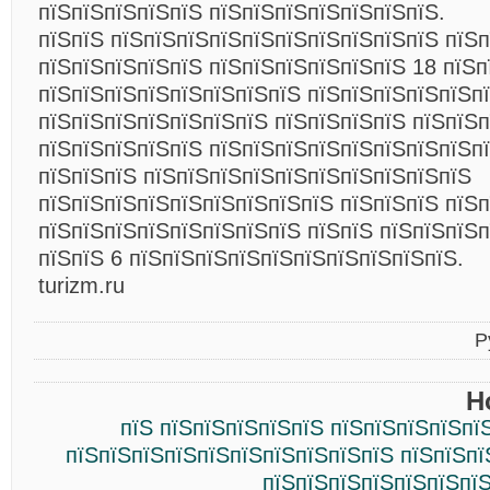
пїЅпїЅпїЅпїЅпїЅ пїЅпїЅпїЅпїЅпїЅпїЅпїЅ.
пїЅпїЅ пїЅпїЅпїЅпїЅпїЅпїЅпїЅпїЅпїЅпїЅ пїЅп
пїЅпїЅпїЅпїЅпїЅ пїЅпїЅпїЅпїЅпїЅпїЅ 18 пїЅп
пїЅпїЅпїЅпїЅпїЅпїЅпїЅпїЅ пїЅпїЅпїЅпїЅпїЅп
пїЅпїЅпїЅпїЅпїЅпїЅпїЅ пїЅпїЅпїЅпїЅ пїЅпїЅп
пїЅпїЅпїЅпїЅпїЅ пїЅпїЅпїЅпїЅпїЅпїЅпїЅпїЅп
пїЅпїЅпїЅ пїЅпїЅпїЅпїЅпїЅпїЅпїЅпїЅпїЅпїЅ
пїЅпїЅпїЅпїЅпїЅпїЅпїЅпїЅпїЅ пїЅпїЅпїЅ пїЅ
пїЅпїЅпїЅпїЅпїЅпїЅпїЅпїЅ пїЅпїЅ пїЅпїЅпїЅп
пїЅпїЅ 6 пїЅпїЅпїЅпїЅпїЅпїЅпїЅпїЅпїЅпїЅ.
turizm.ru
Р
Н
пїЅ пїЅпїЅпїЅпїЅпїЅ пїЅпїЅпїЅпїЅпї
пїЅпїЅпїЅпїЅпїЅпїЅпїЅпїЅпїЅпїЅ пїЅпїЅпї
пїЅпїЅпїЅпїЅпїЅпїЅпїЅ