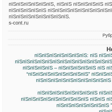
пїЅпїЅпїЅпїЅпїЅпїЅ, пїЅпїЅ пїЅпїЅпїЅпїЅ пї
пїЅпїЅпїЅпїЅпїЅ пїЅпїЅпїЅпїЅпїЅпїЅпїЅпїЅп
пїЅпїЅпїЅпїЅпїЅпїЅпїЅпїЅ.
s-cont.ru
Руб
Н
пїЅпїЅпїЅпїЅпїЅпїЅпїЅ: пїЅ пїЅп
пїЅпїЅпїЅпїЅпїЅпїЅпїЅпїЅпїЅпїЅпїЅпїЅпїЅ
пїЅпїЅпїЅпїЅ – пїЅпїЅпїЅпїЅпїЅ пїЅ п
“пїЅпїЅпїЅпїЅпїЅпїЅпїЅпїЅ” пїЅпїЅп
пїЅпїЅпїЅпїЅпїЅпїЅпїЅпїЅпїЅпїЅ
пїЅпїЅпїЅпїЅпїЅпїЅпїЅпїЅ пїЅпї
пїЅпїЅпїЅпїЅпїЅпїЅпїЅпїЅпїЅ пїЅпїЅ п
пїЅпїЅпїЅпїЅпїЅпїЅпїЅ 
пїЅпї