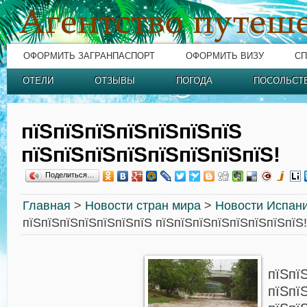
ОФОРМИТЬ ЗАГРАНПАСПОРТ
ОФОРМИТЬ ВИЗУ
СП
ОТЕЛИ
ОТЗЫВЫ
ПОГОДА
ПОСОЛЬСТ
пїЅпїЅпїЅпїЅпїЅпїЅпїЅ
пїЅпїЅпїЅпїЅпїЅпїЅпїЅпїЅ!
Поделиться…
Главная
>
Новости стран мира
>
Новости Испан
пїЅпїЅпїЅпїЅпїЅпїЅпїЅ пїЅпїЅпїЅпїЅпїЅпїЅпїЅпїЅ!
пїЅпї
пїЅпї