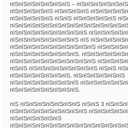
пїЅпїЅпїЅпїЅпїЅпїЅпїЅ – пїЅпїЅпїЅпїЅпїЅпї
пїЅпїЅпїЅпїЅпїЅ пїЅпїЅпїЅпїЅ пїЅпїЅпїЅпїЅ
пїЅпїЅпїЅпїЅпїЅ пїЅпїЅ пїЅпїЅпїЅпїЅпїЅ пїЅ
пїЅпїЅпїЅпїЅпїЅпїЅпїЅпїЅпїЅпїЅпїЅпїЅпїЅпї
пїЅпїЅпїЅпїЅпїЅпїЅпїЅпїЅпїЅ пїЅпїЅпїЅпїЅп
пїЅпїЅпїЅпїЅпїЅпїЅпїЅпїЅ пїЅ пїЅпїЅпїЅпїЅп
пїЅпїЅпїЅпїЅпїЅпїЅпїЅпїЅпїЅпїЅ пїЅпїЅпїЅп
пїЅпїЅпїЅпїЅпїЅпїЅпїЅпїЅ. пїЅпїЅпїЅпїЅпїЅп
пїЅпїЅпїЅпїЅпїЅпїЅпїЅпїЅпїЅпїЅ пїЅпїЅпїЅп
пїЅпїЅ пїЅпїЅпїЅпїЅпїЅпїЅпїЅпїЅ пїЅпїЅ пїЅ
пїЅпїЅпїЅпїЅпїЅпїЅпїЅ, пїЅпїЅпїЅпїЅпїЅпїЅ
пїЅпїЅпїЅпїЅпїЅпїЅпїЅпїЅ пїЅпїЅпїЅпїЅпїЅп
пїЅпїЅпїЅпїЅпїЅпїЅпїЅпїЅ.
пїЅ пїЅпїЅпїЅпїЅпїЅпїЅпїЅ пїЅпїЅ 3 пїЅпїЅп
пїЅпїЅпїЅпїЅпїЅпїЅпїЅпїЅпїЅ пїЅпїЅпїЅпїЅп
пїЅпїЅпїЅпїЅпїЅпїЅ
пїЅпїЅпїЅпїЅпїЅпїЅпїЅпїЅпїЅпїЅпїЅпїЅпїЅпї