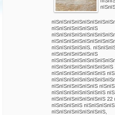
пїЅпї
пїЅпї
пїЅпїЅпїЅпїЅпїЅпїЅпїЅпїЅ
пїЅпїЅпїЅпїЅпїЅпїЅ
пїЅпїЅпїЅпїЅпїЅпїЅпїЅпїЅ
пїЅпїЅпїЅпїЅпїЅпїЅпїЅпїЅ
пїЅпїЅпїЅпїЅпїЅ. пїЅпїЅпї
пїЅпїЅпїЅпїЅпїЅпїЅ
пїЅпїЅпїЅпїЅпїЅпїЅпїЅпїЅ
пїЅпїЅпїЅпїЅпїЅпїЅпїЅпїЅ
пїЅпїЅпїЅпїЅпїЅпїЅпїЅ пїЅ
пїЅпїЅпїЅпїЅпїЅпїЅпїЅпїЅ
пїЅпїЅпїЅпїЅпїЅпїЅ пїЅпї
пїЅпїЅпїЅпїЅпїЅпїЅпїЅ пїЅ
пїЅпїЅпїЅпїЅпїЅпїЅпїЅ 22 
пїЅпїЅпїЅпїЅ пїЅпїЅпїЅпїЅ
пїЅпїЅпїЅпїЅпїЅпїЅпїЅ,