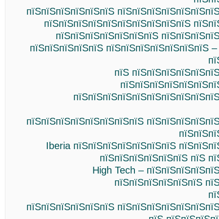
пїЅпїЅпїЅпїЅпїЅпїЅ пїЅпїЅпїЅпїЅпїЅпїЅпї
пїЅпїЅпїЅпїЅпїЅпїЅпїЅпїЅпїЅпїЅ пїЅпї
пїЅпїЅпїЅпїЅпїЅпїЅпїЅ пїЅпїЅпїЅпї
пїЅпїЅпїЅпїЅпїЅ пїЅпїЅпїЅпїЅпїЅпїЅпїЅ –
пї
пїЅ пїЅпїЅпїЅпїЅпїЅпї
пїЅпїЅпїЅпїЅпїЅпїЅпї
пїЅпїЅпїЅпїЅпїЅпїЅпїЅпїЅпїЅпїЅ
пїЅпїЅпїЅпїЅпїЅпїЅпїЅпїЅ пїЅпїЅпїЅпїЅпї
пїЅпїЅпї
Iberia пїЅпїЅпїЅпїЅпїЅпїЅпїЅ пїЅпїЅп
пїЅпїЅпїЅпїЅпїЅпїЅ пїЅ п
High Tech – пїЅпїЅпїЅпїЅпї
пїЅпїЅпїЅпїЅпїЅпїЅ пї
пї
пїЅпїЅпїЅпїЅпїЅпїЅ пїЅпїЅпїЅпїЅпїЅпїЅпї