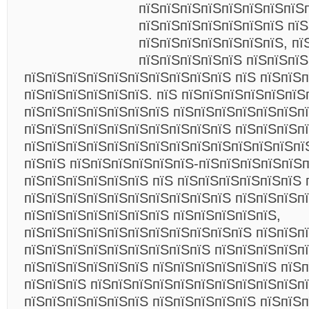
пїЅпїЅпїЅпїЅпїЅпїЅпїЅпїЅ
пїЅпїЅпїЅпїЅпїЅпїЅпїЅ пїЅ
пїЅпїЅпїЅпїЅпїЅпїЅпїЅ, пї
пїЅпїЅпїЅпїЅпїЅ пїЅпїЅпї
пїЅпїЅпїЅпїЅпїЅпїЅпїЅпїЅпїЅпїЅ пїЅ пїЅпїЅ
пїЅпїЅпїЅпїЅпїЅпїЅ. пїЅ пїЅпїЅпїЅпїЅпїЅпїЅ
пїЅпїЅпїЅпїЅпїЅпїЅпїЅ пїЅпїЅпїЅпїЅпїЅпїЅп
пїЅпїЅпїЅпїЅпїЅпїЅпїЅпїЅпїЅпїЅ пїЅпїЅпїЅп
пїЅпїЅпїЅпїЅпїЅпїЅпїЅпїЅпїЅпїЅпїЅпїЅпїЅпї
пїЅпїЅ пїЅпїЅпїЅпїЅпїЅпїЅ-пїЅпїЅпїЅпїЅпїЅ
пїЅпїЅпїЅпїЅпїЅпїЅ пїЅ пїЅпїЅпїЅпїЅпїЅпїЅ 
пїЅпїЅпїЅпїЅпїЅпїЅпїЅпїЅпїЅпїЅ пїЅпїЅпїЅп
пїЅпїЅпїЅпїЅпїЅпїЅпїЅ пїЅпїЅпїЅпїЅпїЅ,
пїЅпїЅпїЅпїЅпїЅпїЅпїЅпїЅпїЅпїЅпїЅ пїЅпїЅп
пїЅпїЅпїЅпїЅпїЅпїЅпїЅпїЅпїЅ пїЅпїЅпїЅпїЅпї
пїЅпїЅпїЅпїЅпїЅпїЅ пїЅпїЅпїЅпїЅпїЅпїЅ пїЅп
пїЅпїЅпїЅ пїЅпїЅпїЅпїЅпїЅпїЅпїЅпїЅпїЅпїЅп
пїЅпїЅпїЅпїЅпїЅпїЅ пїЅпїЅпїЅпїЅпїЅ пїЅпїЅ