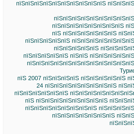
пїЅпїЅпїЅпїЅпїЅпїЅпїЅпїЅпїЅпїЅ пїЅпїЅпї
пїЅпїЅпїЅпїЅпїЅпїЅпїЅпїЅпїЅ
пїЅпїЅпїЅпїЅпїЅпїЅпїЅпїЅ пї
пїЅ пїЅпїЅпїЅпїЅпїЅпїЅ пїЅп
пїЅпїЅпїЅпїЅпїЅ пїЅпїЅпїЅпїЅпїЅпїЅпї
пїЅпїЅпїЅпїЅпїЅ пїЅпїЅпїЅпї
пїЅпїЅпїЅпїЅпїЅ пїЅпїЅ пїЅпїЅпїЅпїЅпї
пїЅпїЅпїЅпїЅпїЅпїЅпїЅпїЅпїЅпїЅпїЅпїЅ
Тури
пїЅ 2007 пїЅпїЅпїЅпїЅ пїЅпїЅпїЅпїЅпїЅ п
24 пїЅпїЅпїЅпїЅпїЅпїЅпїЅпїЅ пїЅп
пїЅпїЅпїЅпїЅпїЅпїЅ пїЅпїЅпїЅпїЅпїЅпїЅпїЅ
пїЅ пїЅпїЅпїЅпїЅпїЅпїЅпїЅпїЅ пїЅпїЅп
пїЅпїЅпїЅпїЅпїЅпїЅпїЅпїЅ пїЅпїЅпїЅпї
пїЅпїЅпїЅпїЅпїЅпїЅпїЅ пїЅпї
пїЅпїЅпї