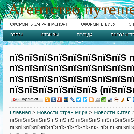
ОФОРМИТЬ ЗАГРАНПАСПОРТ
ОФОРМИТЬ ВИЗУ
СП
ОТЕЛИ
ОТЗЫВЫ
ПОГОДА
ПОСОЛЬСТ
пїЅпїЅпїЅпїЅпїЅпїЅпїЅпїЅ 
пїЅпїЅпїЅпїЅпїЅпїЅпїЅпїЅп
пїЅпїЅпїЅпїЅпїЅпїЅпїЅпїЅп
пїЅпїЅпїЅпїЅпїЅпїЅ (пїЅпїЅ
Поделиться…
Главная
>
Новости стран мира
>
Новости Китая
пїЅпїЅпїЅпїЅпїЅпїЅпїЅпїЅ пїЅпїЅпїЅ пїЅпїЅпїЅпї
пїЅпїЅпїЅпїЅпїЅпїЅпїЅпїЅпїЅпїЅпїЅ пїЅ пїЅпїЅпї