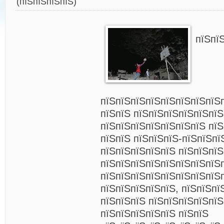
(пїЅпїЅпїЅпїЅ)
пїЅпї
пїЅпїЅпїЅпїЅпїЅпїЅпїЅпїЅп
пїЅпїЅ пїЅпїЅпїЅпїЅпїЅпїЅ
пїЅпїЅпїЅпїЅпїЅпїЅпїЅ пїЅ
пїЅпїЅ пїЅпїЅпїЅ-пїЅпїЅпї
пїЅпїЅпїЅпїЅпїЅ пїЅпїЅпїЅ
пїЅпїЅпїЅпїЅпїЅпїЅпїЅпїЅ
пїЅпїЅпїЅпїЅпїЅпїЅпїЅпїЅ
пїЅпїЅпїЅпїЅпїЅ, пїЅпїЅпї
пїЅпїЅпїЅ пїЅпїЅпїЅпїЅпїЅ
пїЅпїЅпїЅпїЅпїЅ пїЅпїЅ