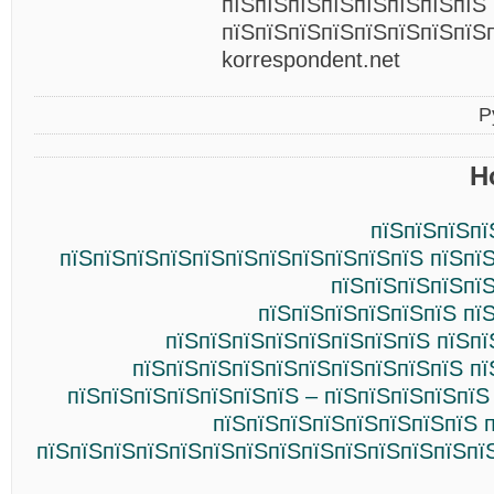
пїЅпїЅпїЅпїЅпїЅпїЅпїЅпїЅ
пїЅпїЅпїЅпїЅпїЅпїЅпїЅпїЅп
korrespondent.net
Р
Н
пїЅпїЅпїЅпї
пїЅпїЅпїЅпїЅпїЅпїЅпїЅпїЅпїЅпїЅпїЅ пїЅпї
пїЅпїЅпїЅпїЅпї
пїЅпїЅпїЅпїЅпїЅпїЅ пї
пїЅпїЅпїЅпїЅпїЅпїЅпїЅпїЅ пїЅпї
пїЅпїЅпїЅпїЅпїЅпїЅпїЅпїЅпїЅпїЅ пї
пїЅпїЅпїЅпїЅпїЅпїЅпїЅ – пїЅпїЅпїЅпїЅпїЅ
пїЅпїЅпїЅпїЅпїЅпїЅпїЅпїЅ 
пїЅпїЅпїЅпїЅпїЅпїЅпїЅпїЅпїЅпїЅпїЅпїЅпїЅпї