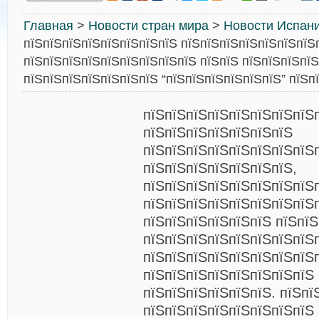
Главная
>
Новости стран мира
>
Новости Испан
пїЅпїЅпїЅпїЅпїЅпїЅпїЅпїЅ пїЅпїЅпїЅпїЅпїЅпїЅпїЅ
пїЅпїЅпїЅпїЅпїЅпїЅпїЅпїЅпїЅ пїЅпїЅ пїЅпїЅпїЅпї
пїЅпїЅпїЅпїЅпїЅпїЅпїЅ “пїЅпїЅпїЅпїЅпїЅпїЅ” пїЅп
пїЅпїЅпїЅпїЅпїЅпїЅпїЅпїЅ
пїЅпїЅпїЅпїЅпїЅпїЅпїЅ
пїЅпїЅпїЅпїЅпїЅпїЅпїЅпїЅ
пїЅпїЅпїЅпїЅпїЅпїЅпїЅ,
пїЅпїЅпїЅпїЅпїЅпїЅпїЅпїЅ
пїЅпїЅпїЅпїЅпїЅпїЅпїЅпїЅ
пїЅпїЅпїЅпїЅпїЅпїЅ пїЅпїЅ
пїЅпїЅпїЅпїЅпїЅпїЅпїЅпїЅп
пїЅпїЅпїЅпїЅпїЅпїЅпїЅпїЅ
пїЅпїЅпїЅпїЅпїЅпїЅпїЅпїЅ 
пїЅпїЅпїЅпїЅпїЅпїЅ. пїЅпї
пїЅпїЅпїЅпїЅпїЅпїЅпїЅпїЅ