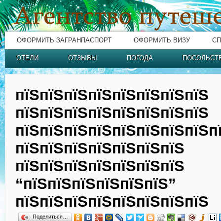
ОФОРМИТЬ ЗАГРАНПАСПОРТ
ОФОРМИТЬ ВИЗУ
СП
ОТЕЛИ
ОТЗЫВЫ
ПОГОДА
ПОСОЛЬСТ
пїЅпїЅпїЅпїЅпїЅпїЅпїЅпїЅ
пїЅпїЅпїЅпїЅпїЅпїЅпїЅпїЅ
пїЅпїЅпїЅпїЅпїЅпїЅпїЅпїЅп
пїЅпїЅпїЅпїЅпїЅпїЅпїЅ
пїЅпїЅпїЅпїЅпїЅпїЅпїЅ
“пїЅпїЅпїЅпїЅпїЅпїЅ”
пїЅпїЅпїЅпїЅпїЅпїЅпїЅпїЅ
Поделиться…