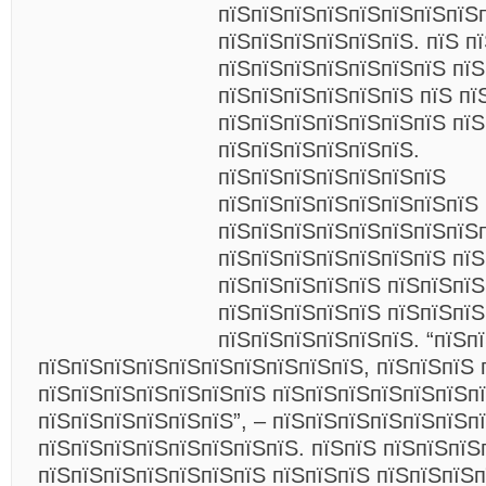
пїЅпїЅпїЅпїЅпїЅпїЅпїЅпїЅ
пїЅпїЅпїЅпїЅпїЅпїЅ. пїЅ п
пїЅпїЅпїЅпїЅпїЅпїЅпїЅ пїЅ
пїЅпїЅпїЅпїЅпїЅпїЅ пїЅ пї
пїЅпїЅпїЅпїЅпїЅпїЅпїЅ пїЅ
пїЅпїЅпїЅпїЅпїЅпїЅ.
пїЅпїЅпїЅпїЅпїЅпїЅпїЅ
пїЅпїЅпїЅпїЅпїЅпїЅпїЅпїЅ
пїЅпїЅпїЅпїЅпїЅпїЅпїЅпїЅ
пїЅпїЅпїЅпїЅпїЅпїЅпїЅ пїЅ
пїЅпїЅпїЅпїЅпїЅ пїЅпїЅпїЅ
пїЅпїЅпїЅпїЅпїЅ пїЅпїЅпїЅ
пїЅпїЅпїЅпїЅпїЅпїЅ. “пїЅп
пїЅпїЅпїЅпїЅпїЅпїЅпїЅпїЅпїЅпїЅ, пїЅпїЅпїЅ 
пїЅпїЅпїЅпїЅпїЅпїЅпїЅ пїЅпїЅпїЅпїЅпїЅпїЅп
пїЅпїЅпїЅпїЅпїЅпїЅ”, – пїЅпїЅпїЅпїЅпїЅпїЅп
пїЅпїЅпїЅпїЅпїЅпїЅпїЅпїЅ. пїЅпїЅ пїЅпїЅпїЅ
пїЅпїЅпїЅпїЅпїЅпїЅпїЅ пїЅпїЅпїЅ пїЅпїЅпїЅп