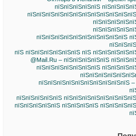
пїЅпїЅпїЅпїЅпїЅ пїЅпїЅпїЅпї
пїЅпїЅпїЅпїЅпїЅпїЅпїЅпїЅпїЅпїЅпїЅпїЅ
пїЅпїЅпїЅпїЅпї
пїЅпїЅпїЅпїЅпї
пїЅпїЅпїЅпїЅпїЅпїЅпїЅпїЅпїЅпїЅ пї
пїЅпїЅпї
пїЅ пїЅпїЅпїЅпїЅпїЅпїЅ пїЅ пїЅпїЅпїЅпїЅп
@Mail.Ru – пїЅпїЅпїЅпїЅпїЅ пїЅпїЅпї
пїЅпїЅпїЅпїЅпїЅпїЅпїЅ пїЅпїЅпїЅпї
пїЅпїЅпїЅпїЅпїЅпїЅ
пїЅпїЅпїЅпїЅпїЅпїЅпїЅпїЅпїЅпїЅ –
пї
пїЅпїЅпїЅпїЅпїЅ пїЅпїЅпїЅпїЅпїЅпїЅпїЅпї
пїЅпїЅпїЅпїЅпїЅ пїЅпїЅпїЅпїЅ пїЅпїЅпїЅпї
пї
Попу