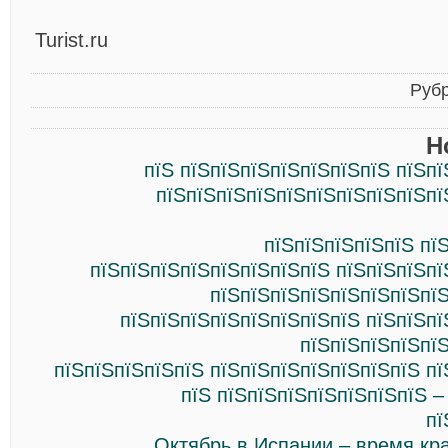
Turist.ru
Руб
Н
пїЅ пїЅпїЅпїЅпїЅпїЅпїЅпїЅ пїЅп
пїЅпїЅпїЅпїЅпїЅпїЅпїЅпїЅпїЅпї
пїЅпїЅпїЅпїЅпїЅ пї
пїЅпїЅпїЅпїЅпїЅпїЅпїЅпїЅ пїЅпїЅпїЅпї
пїЅпїЅпїЅпїЅпїЅпїЅпїЅпїЅ
пїЅпїЅпїЅпїЅпїЅпїЅпїЅпїЅ пїЅпїЅпї
пїЅпїЅпїЅпїЅпї
пїЅпїЅпїЅпїЅпїЅ пїЅпїЅпїЅпїЅпїЅпїЅпїЅ п
пїЅ пїЅпїЅпїЅпїЅпїЅпїЅпїЅ –
пї
Октябрь в Испании – время кр