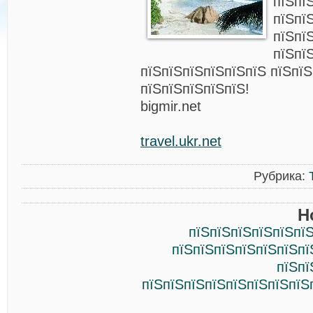
пїЅпї
пїЅпї
пїЅпї
пїЅпї
пїЅпїЅпїЅпїЅпїЅпїЅ пїЅпїЅ
пїЅпїЅпїЅпїЅпїЅ!
bigmir.net
travel.ukr.net
Рубрика:
Н
пїЅпїЅпїЅпїЅпїЅпїЅ
пїЅпїЅпїЅпїЅпїЅпїЅпї
пїЅпї
пїЅпїЅпїЅпїЅпїЅпїЅпїЅпїЅ