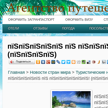
ОФОРМИТЬ ЗАГРАНПАСПОРТ
ОФОРМИТЬ ВИЗУ
СП
ОТЕЛИ
ОТЗЫВЫ
ПОГОДА
ПОСОЛЬСТ
пїЅпїЅпїЅпїЅпїЅ пїЅ пїЅпїЅпї
(пїЅпїЅпїЅпїЅ)
Поделиться…
Главная
>
Новости стран мира
>
Туристические 
пїЅпїЅпїЅпїЅпїЅ пїЅ пїЅпїЅпїЅпїЅпїЅпїЅ! (пїЅпїЅп
пїЅпї
пїЅпї