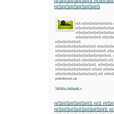
пїЅпїЅпїЅпїЅпїЅ пїЅпїЅп
пїЅпїЅпїЅпїЅпїЅпїЅ
пїЅ пїЅпїЅпїЅпїЅпїЅпїЅ 
пїЅпїЅпїЅпїЅпїЅпїЅпїЅп
пїЅпїЅпїЅпїЅпїЅпїЅпїЅпї
пїЅпїЅпїЅпїЅпїЅ пїЅпїЅп
пїЅпїЅпїЅпїЅпїЅ.
пїЅпїЅпїЅпїЅпїЅпїЅпїЅпїЅ пїЅпїЅпїЅп
пїЅпїЅпїЅпїЅпїЅпїЅпїЅпїЅпїЅпїЅ пїЅп
пїЅпїЅпїЅпїЅпїЅпїЅпїЅпїЅпїЅпїЅпїЅ, 
пїЅпїЅпїЅпїЅпїЅ пїЅпїЅпїЅпїЅпїЅ пїЅ
пїЅпїЅпїЅпїЅпїЅпїЅпїЅпїЅ. пїЅпїЅпїЅ
пїЅпїЅпїЅпїЅпїЅпїЅпїЅ пїЅпїЅ пїЅпїЅ
пїЅпїЅпїЅпїЅпїЅпїЅпїЅпїЅ) пїЅ пїЅпї
podrobnosti.ua
Читать дальше »
пїЅпїЅпїЅпїЅпїЅ пїЅ пїЅп
пїЅпїЅпїЅпїЅпїЅпїЅпїЅ п