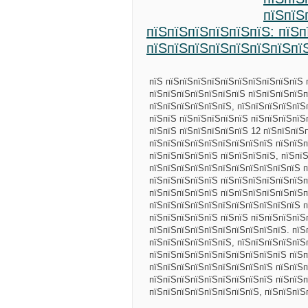
пїЅпїЅ
пїЅпїЅпїЅпїЅпїЅпїЅ: пїЅп
пїЅпїЅпїЅпїЅпїЅпїЅпїЅпї
пїЅ пїЅпїЅпїЅпїЅпїЅпїЅпїЅпїЅпїЅпїЅ 
пїЅпїЅпїЅпїЅпїЅпїЅпїЅ пїЅпїЅпїЅпїЅп
пїЅпїЅпїЅпїЅпїЅпїЅ, пїЅпїЅпїЅпїЅпїЅ
пїЅпїЅ пїЅпїЅпїЅпїЅпїЅ пїЅпїЅпїЅпїЅ
пїЅпїЅ пїЅпїЅпїЅпїЅпїЅ 12 пїЅпїЅпїЅ
пїЅпїЅпїЅпїЅпїЅпїЅпїЅпїЅпїЅ пїЅпїЅп
пїЅпїЅпїЅпїЅпїЅ пїЅпїЅпїЅпїЅ, пїЅпї
пїЅпїЅпїЅпїЅпїЅпїЅпїЅпїЅпїЅпїЅпїЅ п
пїЅпїЅпїЅпїЅпїЅ пїЅпїЅпїЅпїЅпїЅпїЅп
пїЅпїЅпїЅпїЅпїЅ пїЅпїЅпїЅпїЅпїЅпїЅп
пїЅпїЅпїЅпїЅпїЅпїЅпїЅпїЅпїЅпїЅпїЅ п
пїЅпїЅпїЅпїЅпїЅ пїЅпїЅ пїЅпїЅпїЅпїЅ
пїЅпїЅпїЅпїЅпїЅпїЅпїЅпїЅпїЅпїЅ. пїЅ
пїЅпїЅпїЅпїЅпїЅпїЅ, пїЅпїЅпїЅпїЅпїЅ
пїЅпїЅпїЅпїЅпїЅпїЅпїЅпїЅпїЅпїЅ пїЅп
пїЅпїЅпїЅпїЅпїЅпїЅпїЅпїЅпїЅ пїЅпїЅп
пїЅпїЅпїЅпїЅпїЅпїЅпїЅпїЅпїЅ пїЅпїЅп
пїЅпїЅпїЅпїЅпїЅпїЅпїЅпїЅ, пїЅпїЅпї