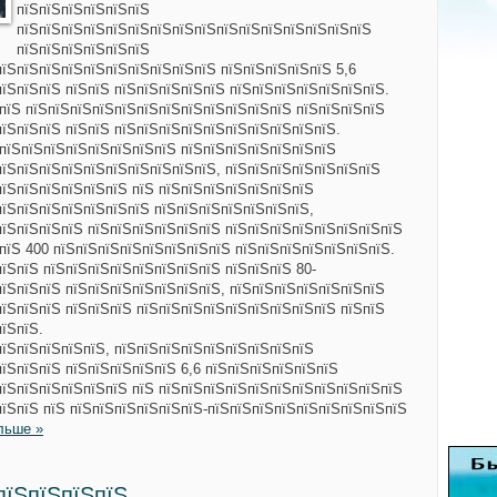
пїЅпїЅпїЅпїЅпїЅпїЅ
пїЅпїЅпїЅпїЅпїЅпїЅпїЅпїЅпїЅпїЅпїЅпїЅпїЅпїЅпїЅпїЅ
пїЅпїЅпїЅпїЅпїЅпїЅ
пїЅпїЅпїЅпїЅпїЅпїЅпїЅпїЅпїЅпїЅ пїЅпїЅпїЅпїЅпїЅ 5,6
їЅпїЅпїЅ пїЅпїЅ пїЅпїЅпїЅпїЅпїЅ пїЅпїЅпїЅпїЅпїЅпїЅпїЅ.
ЅпїЅ пїЅпїЅпїЅпїЅпїЅпїЅпїЅпїЅпїЅпїЅпїЅпїЅ пїЅпїЅпїЅпїЅ
пїЅпїЅпїЅ пїЅпїЅ пїЅпїЅпїЅпїЅпїЅпїЅпїЅпїЅпїЅпїЅ.
ЅпїЅпїЅпїЅпїЅпїЅпїЅпїЅпїЅ пїЅпїЅпїЅпїЅпїЅпїЅпїЅ
пїЅпїЅпїЅпїЅпїЅпїЅпїЅпїЅпїЅпїЅ, пїЅпїЅпїЅпїЅпїЅпїЅпїЅ
пїЅпїЅпїЅпїЅпїЅпїЅ пїЅ пїЅпїЅпїЅпїЅпїЅпїЅпїЅ
пїЅпїЅпїЅпїЅпїЅпїЅпїЅ пїЅпїЅпїЅпїЅпїЅпїЅпїЅ,
пїЅпїЅпїЅпїЅ пїЅпїЅпїЅпїЅпїЅпїЅ пїЅпїЅпїЅпїЅпїЅпїЅпїЅпїЅ
пїЅ 400 пїЅпїЅпїЅпїЅпїЅпїЅпїЅпїЅ пїЅпїЅпїЅпїЅпїЅпїЅпїЅ.
їЅпїЅ пїЅпїЅпїЅпїЅпїЅпїЅпїЅпїЅ пїЅпїЅпїЅ 80-
пїЅпїЅпїЅ пїЅпїЅпїЅпїЅпїЅпїЅпїЅ, пїЅпїЅпїЅпїЅпїЅпїЅпїЅ
пїЅпїЅпїЅ пїЅпїЅпїЅ пїЅпїЅпїЅпїЅпїЅпїЅпїЅпїЅпїЅ пїЅпїЅ
їЅпїЅ.
пїЅпїЅпїЅпїЅпїЅ, пїЅпїЅпїЅпїЅпїЅпїЅпїЅпїЅпїЅ
їЅпїЅпїЅ пїЅпїЅпїЅпїЅпїЅ 6,6 пїЅпїЅпїЅпїЅпїЅпїЅ
пїЅпїЅпїЅпїЅпїЅпїЅ пїЅ пїЅпїЅпїЅпїЅпїЅпїЅпїЅпїЅпїЅпїЅпїЅ
пїЅпїЅ пїЅ пїЅпїЅпїЅпїЅпїЅпїЅ-пїЅпїЅпїЅпїЅпїЅпїЅпїЅпїЅпїЅ
льше »
пїЅпїЅпїЅпїЅ