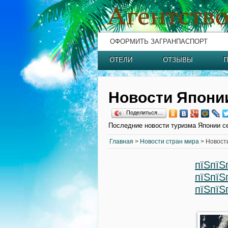
ОФОРМИТЬ ЗАГРАНПАСПОРТ
ОТЕЛИ
ОТЗЫВЫ
П
Новости Япони
Поделиться…
Последние новости туризма Японии с
Главная
>
Новости стран мира
> Новост
пїЅпїЅ
пїЅпїЅ
пїЅпїЅ