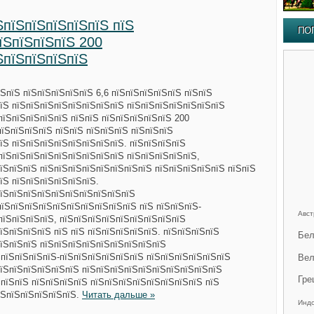
ЅпїЅпїЅпїЅпїЅпїЅ пїЅ
ПО
їЅпїЅпїЅпїЅ 200
ЅпїЅпїЅпїЅпїЅ
ЅпїЅ пїЅпїЅпїЅпїЅпїЅ 6,6 пїЅпїЅпїЅпїЅпїЅ пїЅпїЅ
їЅ пїЅпїЅпїЅпїЅпїЅпїЅпїЅпїЅ пїЅпїЅпїЅпїЅпїЅпїЅпїЅ
пїЅпїЅпїЅпїЅпїЅ пїЅпїЅ пїЅпїЅпїЅпїЅпїЅ 200
пїЅпїЅпїЅпїЅ пїЅпїЅ пїЅпїЅпїЅ пїЅпїЅпїЅ
їЅ пїЅпїЅпїЅпїЅпїЅпїЅпїЅпїЅ. пїЅпїЅпїЅпїЅ
пїЅпїЅпїЅпїЅпїЅпїЅпїЅпїЅпїЅ пїЅпїЅпїЅпїЅпїЅ,
їЅпїЅпїЅ пїЅпїЅпїЅпїЅпїЅпїЅпїЅпїЅ пїЅпїЅпїЅпїЅпїЅ пїЅпїЅ
їЅ пїЅпїЅпїЅпїЅпїЅпїЅ.
пїЅпїЅпїЅпїЅпїЅпїЅпїЅпїЅпїЅпїЅ
пїЅпїЅпїЅпїЅпїЅпїЅпїЅпїЅпїЅпїЅ пїЅ пїЅпїЅпїЅ-
Авст
пїЅпїЅпїЅпїЅ, пїЅпїЅпїЅпїЅпїЅпїЅпїЅпїЅпїЅ
їЅпїЅпїЅпїЅ пїЅ пїЅ пїЅпїЅпїЅпїЅпїЅ. пїЅпїЅпїЅпїЅ
Бел
їЅпїЅпїЅ пїЅпїЅпїЅпїЅпїЅпїЅпїЅпїЅпїЅ
ЅпїЅпїЅпїЅпїЅ-пїЅпїЅпїЅпїЅпїЅпїЅ пїЅпїЅпїЅпїЅпїЅпїЅ
Вел
пїЅпїЅпїЅпїЅпїЅпїЅ пїЅпїЅпїЅпїЅпїЅпїЅпїЅпїЅпїЅпїЅ
Гре
ЅпїЅпїЅ пїЅпїЅпїЅпїЅ пїЅпїЅпїЅпїЅпїЅпїЅпїЅпїЅ пїЅ
їЅпїЅпїЅпїЅпїЅпїЅ.
Читать дальше »
Инд