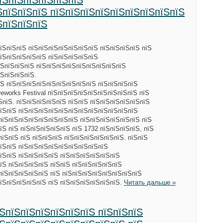
пїЅпїЅпїЅпїЅпїЅпїЅ
ЅпїЅпїЅпїЅ пїЅпїЅпїЅпїЅпїЅпїЅпїЅпїЅпїЅ
ЅпїЅпїЅпїЅ
їЅпїЅпїЅ пїЅпїЅпїЅпїЅпїЅпїЅпїЅ пїЅпїЅпїЅпїЅ пїЅ
пїЅпїЅпїЅпїЅпїЅ пїЅпїЅпїЅпїЅпїЅ
їЅпїЅпїЅпїЅ пїЅпїЅпїЅпїЅпїЅпїЅпїЅпїЅпїЅ
їЅпїЅпїЅпїЅ.
їЅ пїЅпїЅпїЅпїЅпїЅпїЅпїЅпїЅпїЅ пїЅпїЅпїЅпїЅ
reworks Festival пїЅпїЅпїЅпїЅпїЅпїЅпїЅпїЅпїЅ пїЅ
ЅпїЅ. пїЅпїЅпїЅпїЅпїЅ пїЅпїЅ пїЅпїЅпїЅпїЅпїЅпїЅ
їЅпїЅ пїЅпїЅпїЅпїЅпїЅпїЅпїЅпїЅпїЅпїЅпїЅпїЅ
пїЅпїЅпїЅпїЅпїЅпїЅпїЅпїЅ пїЅпїЅпїЅпїЅпїЅпїЅ пїЅ
їЅ пїЅ пїЅпїЅпїЅпїЅпїЅ пїЅ 1732 пїЅпїЅпїЅпїЅ, пїЅ
пїЅпїЅ пїЅ пїЅпїЅпїЅ пїЅпїЅпїЅпїЅпїЅпїЅ. пїЅпїЅ
їЅпїЅ пїЅпїЅпїЅпїЅпїЅпїЅпїЅпїЅпїЅ
їЅпїЅ пїЅпїЅпїЅпїЅ пїЅпїЅпїЅпїЅпїЅпїЅ
їЅ пїЅпїЅпїЅпїЅ пїЅпїЅ пїЅпїЅпїЅпїЅпїЅ
пїЅпїЅпїЅпїЅпїЅ пїЅ пїЅпїЅпїЅпїЅпїЅпїЅпїЅпїЅ
їЅпїЅпїЅпїЅпїЅ пїЅ пїЅпїЅпїЅпїЅпїЅпїЅ.
Читать дальше »
їЅпїЅпїЅпїЅпїЅпїЅпїЅ пїЅпїЅпїЅ