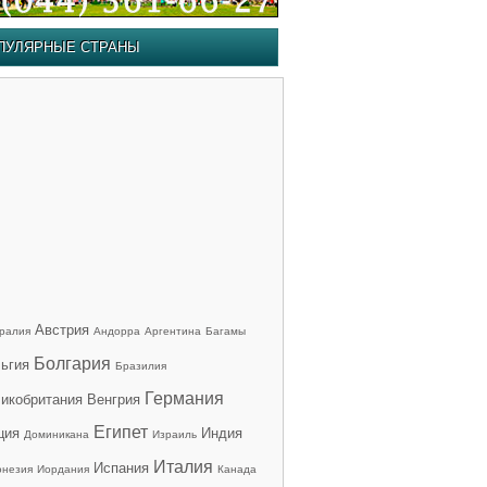
ПУЛЯРНЫЕ СТРАНЫ
Австрия
ралия
Андорра
Аргентина
Багамы
Болгария
ьгия
Бразилия
Германия
икобритания
Венгрия
Египет
ция
Индия
Доминикана
Израиль
Италия
Испания
онезия
Иордания
Канада