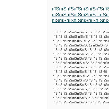
пїЅпїЅпїЅпїЅпїЅпїЅпїЅпї
пїЅпїЅпїЅпїЅпїЅпїЅ: пїЅп
пїЅпїЅпїЅпїЅпїЅпїЅпїЅпї
пїЅпїЅпїЅпїЅпїЅпїЅпїЅпїЅпїЅпїЅпїЅпї
пїЅпїЅпїЅпїЅпїЅ пїЅпїЅпїЅпїЅпїЅпїЅп
пїЅпїЅпїЅпїЅпїЅпїЅ. пїЅпїЅпїЅпїЅпїЅ
пїЅпїЅпїЅпїЅпїЅпїЅпїЅ, 12 пїЅпїЅпїЅ
пїЅпїЅпїЅпїЅпїЅпїЅпїЅпїЅпїЅ пїЅпїЅп
пїЅпїЅпїЅпїЅпїЅпїЅпїЅпїЅпїЅ пїЅ пїЅ
пїЅпїЅпїЅпїЅпїЅпїЅпїЅпїЅ пїЅпїЅпїЅп
пїЅпїЅпїЅпїЅпїЅпїЅ-пїЅпїЅпїЅпїЅпїЅп
пїЅпїЅпїЅпїЅпїЅпїЅпїЅпїЅ пїЅпїЅпїЅ
пїЅпїЅпїЅпїЅпїЅпїЅпїЅпїЅпїЅ пїЅ 60 
пїЅпїЅпїЅпїЅпїЅпїЅ пїЅпїЅ пїЅпїЅпїЅ
пїЅпїЅпїЅпїЅпїЅпїЅ пїЅпїЅпїЅпїЅпїЅп
пїЅпїЅпїЅпїЅпїЅпїЅпїЅпїЅ пїЅпїЅпїЅп
пїЅпїЅпїЅпїЅпїЅпїЅпїЅ, пїЅпїЅ пїЅпї
пїЅпїЅпїЅпїЅпїЅпїЅпїЅпїЅ пїЅпїЅпїЅ
пїЅпїЅпїЅпїЅпїЅпїЅпїЅ, пїЅ пїЅпїЅпї
пїЅпїЅпїЅпїЅпїЅпїЅпїЅпїЅпїЅпїЅпїЅп