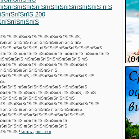
пїЅпїЅпїЅпїЅпїЅпїЅпїЅпїЅпїЅпїЅпїЅ пїЅ
їЅпїЅпїЅпїЅ 200
ЅпїЅпїЅпїЅпїЅ
пїЅпїЅпїЅпїЅпїЅпїЅпїЅпїЅпїЅпїЅпїЅпїЅпїЅ,
їЅпїЅпїЅпїЅпїЅ пїЅпїЅпїЅпїЅпїЅпїЅпїЅ пїЅ
пїЅпїЅ пїЅпїЅпїЅпїЅ, пїЅпїЅпїЅпїЅпїЅпїЅпїЅпїЅпїЅпїЅ
пїЅпїЅпїЅ пїЅпїЅпїЅпїЅпїЅпїЅпїЅ. пїЅпїЅпїЅ пїЅпїЅпїЅпїЅ
пїЅпїЅпїЅпїЅ пїЅпїЅпїЅпїЅпїЅпїЅпїЅпїЅпїЅ пїЅ
їЅпїЅпїЅ пїЅпїЅпїЅ пїЅпїЅпїЅпїЅпїЅпїЅпїЅпїЅ.
ЅпїЅпїЅпїЅпїЅпїЅпїЅпїЅпїЅ пїЅ
їЅпїЅпїЅпїЅпїЅ, пїЅпїЅпїЅпїЅпїЅпїЅпїЅпїЅпїЅ пїЅ
їЅ.
їЅпїЅпїЅ пїЅпїЅпїЅпїЅпїЅпїЅпїЅ пїЅпїЅпїЅпїЅ
їЅпїЅпїЅпїЅпїЅпїЅ пїЅпїЅпїЅпїЅ пїЅпїЅпїЅ, пїЅпїЅ
пїЅпїЅпїЅ пїЅпїЅпїЅпїЅпїЅпїЅпїЅпїЅпїЅ
пїЅ пїЅпїЅпїЅпїЅпїЅпїЅпїЅпїЅпїЅпїЅпїЅпїЅпїЅпїЅпїЅ
пїЅпїЅпїЅ пїЅпїЅпїЅпїЅпїЅ пїЅпїЅпїЅпїЅпїЅ
їЅпїЅпїЅпїЅпїЅпїЅпїЅпїЅпїЅпїЅпїЅпїЅпїЅпїЅ.
їЅпїЅпїЅпїЅ пїЅпїЅпїЅпїЅпїЅпїЅпїЅ
їЅпїЅпїЅпїЅ пїЅпїЅпїЅпїЅпїЅпїЅпїЅ
ЅпїЅпїЅпїЅ
Читать дальше »