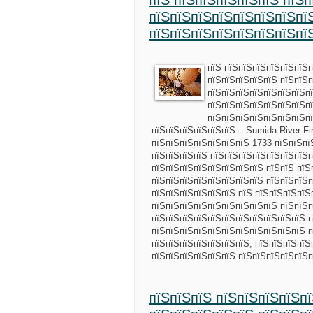
пїЅ пїЅпїЅпїЅпїЅпїЅ пїЅ
пїЅпїЅпїЅпїЅпїЅпїЅпїЅпї
пїЅпїЅпїЅпїЅпїЅпїЅпїЅпї
пїЅ пїЅпїЅпїЅпїЅпїЅпїЅп
пїЅпїЅпїЅпїЅпїЅ пїЅпїЅ
пїЅпїЅпїЅпїЅпїЅпїЅпїЅп
пїЅпїЅпїЅпїЅпїЅпїЅпїЅп
пїЅпїЅпїЅпїЅпїЅпїЅпїЅп
пїЅпїЅпїЅпїЅпїЅпїЅ – Sumida River Fi
пїЅпїЅпїЅпїЅпїЅпїЅпїЅ 1733 пїЅпїЅпї
пїЅпїЅпїЅпїЅ пїЅпїЅпїЅпїЅпїЅпїЅпїЅп
пїЅпїЅпїЅпїЅпїЅпїЅпїЅпїЅ пїЅпїЅ пїЅ
пїЅпїЅпїЅпїЅпїЅпїЅпїЅпїЅ пїЅпїЅпїЅп
пїЅпїЅпїЅпїЅпїЅпїЅ пїЅ пїЅпїЅпїЅпїЅ
пїЅпїЅпїЅпїЅпїЅпїЅпїЅпїЅпїЅ пїЅпїЅп
пїЅпїЅпїЅпїЅпїЅпїЅпїЅпїЅпїЅпїЅпїЅ п
пїЅпїЅпїЅпїЅпїЅпїЅпїЅпїЅпїЅпїЅпїЅ п
пїЅпїЅпїЅпїЅпїЅпїЅпїЅ, пїЅпїЅпїЅпїЅ
пїЅпїЅпїЅпїЅпїЅпїЅ пїЅпїЅпїЅпїЅпїЅп
пїЅпїЅпїЅ пїЅпїЅпїЅпїЅп