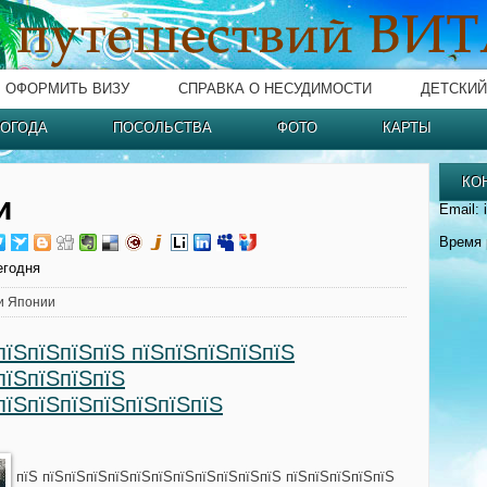
ОФОРМИТЬ ВИЗУ
СПРАВКА О НЕСУДИМОСТИ
ДЕТСКИЙ
ОГОДА
ПОСОЛЬСТВА
ФОТО
КАРТЫ
КО
и
Email: 
Время 
егодня
и Японии
пїЅпїЅпїЅпїЅ пїЅпїЅпїЅпїЅпїЅ
пїЅпїЅпїЅпїЅ
пїЅпїЅпїЅпїЅпїЅпїЅпїЅ
пїЅ пїЅпїЅпїЅпїЅпїЅпїЅпїЅпїЅпїЅпїЅпїЅ пїЅпїЅпїЅпїЅпїЅ