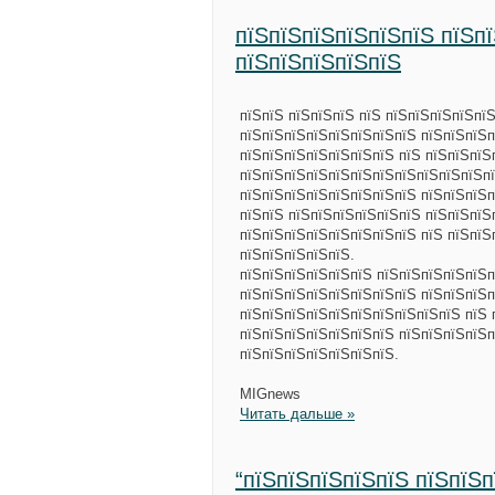
пїЅпїЅпїЅпїЅпїЅпїЅ пїЅп
пїЅпїЅпїЅпїЅпїЅ
пїЅпїЅ пїЅпїЅпїЅ пїЅ пїЅпїЅпїЅпїЅпї
пїЅпїЅпїЅпїЅпїЅпїЅпїЅпїЅ пїЅпїЅпїЅп
пїЅпїЅпїЅпїЅпїЅпїЅпїЅ пїЅ пїЅпїЅпїЅ
пїЅпїЅпїЅпїЅпїЅпїЅпїЅпїЅпїЅпїЅпїЅпї
пїЅпїЅпїЅпїЅпїЅпїЅпїЅпїЅ пїЅпїЅпїЅп
пїЅпїЅ пїЅпїЅпїЅпїЅпїЅпїЅ пїЅпїЅпїЅ
пїЅпїЅпїЅпїЅпїЅпїЅпїЅпїЅ пїЅ пїЅпїЅ
пїЅпїЅпїЅпїЅпїЅ.
пїЅпїЅпїЅпїЅпїЅпїЅ пїЅпїЅпїЅпїЅпїЅп
пїЅпїЅпїЅпїЅпїЅпїЅпїЅпїЅ пїЅпїЅпїЅп
пїЅпїЅпїЅпїЅпїЅпїЅпїЅпїЅпїЅпїЅ пїЅ 
пїЅпїЅпїЅпїЅпїЅпїЅпїЅ пїЅпїЅпїЅпїЅп
пїЅпїЅпїЅпїЅпїЅпїЅпїЅ.
MIGnews
Читать дальше »
“пїЅпїЅпїЅпїЅпїЅ пїЅпїЅп