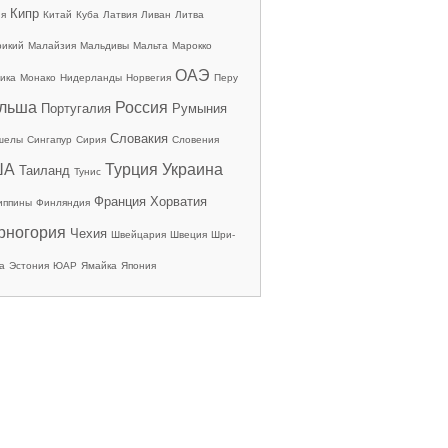
Кипр
ия
Китай
Куба
Латвия
Ливан
Литва
рикий
Малайзия
Мальдивы
Мальта
Марокко
ОАЭ
ика
Монако
Нидерланды
Норвегия
Перу
льша
Россия
Португалия
Румыния
Словакия
шелы
Сингапур
Сирия
Словения
ША
Турция
Украина
Таиланд
Тунис
Франция
Хорватия
иппины
Финляндия
рногория
Чехия
Швейцария
Швеция
Шри-
а
Эстония
ЮАР
Ямайка
Япония