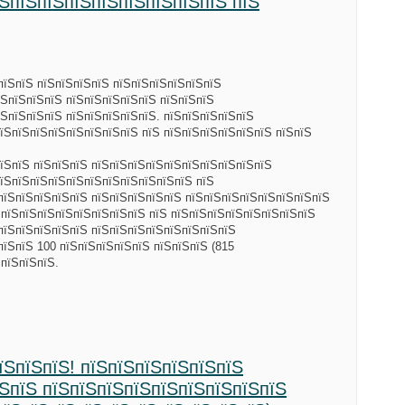
їЅпїЅпїЅпїЅпїЅпїЅпїЅпїЅпїЅ пїЅ
пїЅпїЅ пїЅпїЅпїЅпїЅ пїЅпїЅпїЅпїЅпїЅпїЅ
їЅпїЅпїЅпїЅ пїЅпїЅпїЅпїЅпїЅ пїЅпїЅпїЅ
ЅпїЅпїЅпїЅ пїЅпїЅпїЅпїЅпїЅ. пїЅпїЅпїЅпїЅпїЅ
їЅпїЅпїЅпїЅпїЅпїЅпїЅпїЅ пїЅ пїЅпїЅпїЅпїЅпїЅпїЅ пїЅпїЅ
їЅпїЅ пїЅпїЅпїЅ пїЅпїЅпїЅпїЅпїЅпїЅпїЅпїЅпїЅпїЅ
їЅпїЅпїЅпїЅпїЅпїЅпїЅпїЅпїЅпїЅпїЅ пїЅ
пїЅпїЅпїЅпїЅпїЅ пїЅпїЅпїЅпїЅпїЅ пїЅпїЅпїЅпїЅпїЅпїЅпїЅпїЅ
 пїЅпїЅпїЅпїЅпїЅпїЅпїЅпїЅ пїЅ пїЅпїЅпїЅпїЅпїЅпїЅпїЅпїЅ
пїЅпїЅпїЅпїЅпїЅ пїЅпїЅпїЅпїЅпїЅпїЅпїЅпїЅ
пїЅпїЅ 100 пїЅпїЅпїЅпїЅпїЅ пїЅпїЅпїЅ (815
ЅпїЅпїЅпїЅ.
їЅпїЅпїЅ! пїЅпїЅпїЅпїЅпїЅпїЅ
їЅпїЅ пїЅпїЅпїЅпїЅпїЅпїЅпїЅпїЅпїЅ