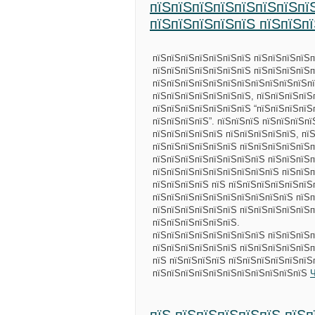
пїЅпїЅпїЅпїЅпїЅпїЅпїЅпї
пїЅпїЅпїЅпїЅпїЅ пїЅпїЅп
пїЅпїЅпїЅпїЅпїЅпїЅпїЅ пїЅпїЅпїЅпїЅп
пїЅпїЅпїЅпїЅпїЅпїЅпїЅ пїЅпїЅпїЅпїЅп
пїЅпїЅпїЅпїЅпїЅпїЅпїЅпїЅпїЅпїЅпїЅпї
пїЅпїЅпїЅпїЅпїЅпїЅпїЅ, пїЅпїЅпїЅпїЅ
пїЅпїЅпїЅпїЅпїЅпїЅпїЅ “пїЅпїЅпїЅпїЅ
пїЅпїЅпїЅпїЅ”. пїЅпїЅпїЅ пїЅпїЅпїЅп
пїЅпїЅпїЅпїЅпїЅ пїЅпїЅпїЅпїЅпїЅ, пї
пїЅпїЅпїЅпїЅпїЅпїЅ пїЅпїЅпїЅпїЅпїЅп
пїЅпїЅпїЅпїЅпїЅпїЅпїЅпїЅ пїЅпїЅпїЅп
пїЅпїЅпїЅпїЅпїЅпїЅпїЅпїЅпїЅ пїЅпїЅ
пїЅпїЅпїЅпїЅ пїЅ пїЅпїЅпїЅпїЅпїЅпїЅ
пїЅпїЅпїЅпїЅпїЅпїЅпїЅпїЅпїЅпїЅ пїЅп
пїЅпїЅпїЅпїЅпїЅпїЅ пїЅпїЅпїЅпїЅпїЅп
пїЅпїЅпїЅпїЅпїЅпїЅ.
пїЅпїЅпїЅпїЅпїЅпїЅпїЅпїЅ пїЅпїЅпїЅп
пїЅпїЅпїЅпїЅпїЅпїЅ пїЅпїЅпїЅпїЅпїЅп
пїЅ пїЅпїЅпїЅпїЅ пїЅпїЅпїЅпїЅпїЅпїЅ
пїЅпїЅпїЅпїЅпїЅпїЅпїЅпїЅпїЅпїЅпїЅ
Ч