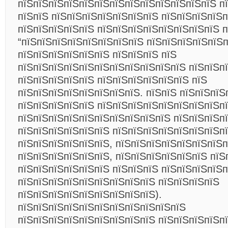
пїЅпїЅпїЅпїЅпїЅпїЅпїЅпїЅпїЅпїЅпїЅпїЅпїЅ п
пїЅпїЅ пїЅпїЅпїЅпїЅпїЅпїЅпїЅ пїЅпїЅпїЅпїЅп
пїЅпїЅпїЅпїЅпїЅ пїЅпїЅпїЅпїЅпїЅпїЅпїЅпїЅ 
“пїЅпїЅпїЅпїЅпїЅпїЅпїЅпїЅ пїЅпїЅпїЅпїЅпїЅп
пїЅпїЅпїЅпїЅпїЅпїЅ пїЅпїЅпїЅ пїЅ
пїЅпїЅпїЅпїЅпїЅпїЅпїЅпїЅпїЅпїЅпїЅ пїЅпїЅп
пїЅпїЅпїЅпїЅпїЅ пїЅпїЅпїЅпїЅпїЅпїЅ пїЅ
пїЅпїЅпїЅпїЅпїЅпїЅпїЅпїЅ. пїЅпїЅ пїЅпїЅпїЅ
пїЅпїЅпїЅпїЅпїЅ пїЅпїЅпїЅпїЅпїЅпїЅпїЅпїЅпїЅ
пїЅпїЅпїЅпїЅпїЅпїЅпїЅпїЅпїЅпїЅ пїЅпїЅпїЅп
пїЅпїЅпїЅпїЅпїЅпїЅ пїЅпїЅпїЅпїЅпїЅпїЅпїЅп
пїЅпїЅпїЅпїЅпїЅпїЅ, пїЅпїЅпїЅпїЅпїЅпїЅпїЅ
пїЅпїЅпїЅпїЅпїЅпїЅ, пїЅпїЅпїЅпїЅпїЅпїЅ пїЅ
пїЅпїЅпїЅпїЅпїЅпїЅ пїЅпїЅпїЅ пїЅпїЅпїЅпїЅп
пїЅпїЅпїЅпїЅпїЅпїЅпїЅпїЅпїЅ пїЅпїЅпїЅпїЅ
пїЅпїЅпїЅпїЅпїЅпїЅпїЅпїЅпїЅ).
пїЅпїЅпїЅпїЅпїЅпїЅпїЅпїЅпїЅпїЅпїЅ
пїЅпїЅпїЅпїЅпїЅпїЅпїЅпїЅпїЅ пїЅпїЅпїЅпїЅп