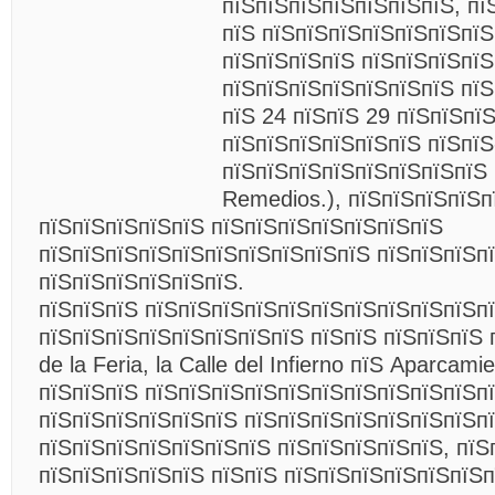
пїЅпїЅпїЅпїЅпїЅпїЅпїЅ, пї
пїЅ пїЅпїЅпїЅпїЅпїЅпїЅпїЅ
пїЅпїЅпїЅпїЅ пїЅпїЅпїЅпїЅ
пїЅпїЅпїЅпїЅпїЅпїЅпїЅ пї
пїЅ 24 пїЅпїЅ 29 пїЅпїЅпї
пїЅпїЅпїЅпїЅпїЅпїЅ пїЅпїЅ
пїЅпїЅпїЅпїЅпїЅпїЅпїЅпїЅ 
Remedios.), пїЅпїЅпїЅпїЅп
пїЅпїЅпїЅпїЅпїЅ пїЅпїЅпїЅпїЅпїЅпїЅпїЅ
пїЅпїЅпїЅпїЅпїЅпїЅпїЅпїЅпїЅпїЅ пїЅпїЅпїЅп
пїЅпїЅпїЅпїЅпїЅпїЅ.
пїЅпїЅпїЅ пїЅпїЅпїЅпїЅпїЅпїЅпїЅпїЅпїЅпїЅп
пїЅпїЅпїЅпїЅпїЅпїЅпїЅпїЅ пїЅпїЅ пїЅпїЅпїЅ п
de la Feria, la Calle del Infierno пїЅ Aparcami
пїЅпїЅпїЅ пїЅпїЅпїЅпїЅпїЅпїЅпїЅпїЅпїЅпїЅп
пїЅпїЅпїЅпїЅпїЅпїЅ пїЅпїЅпїЅпїЅпїЅпїЅпїЅп
пїЅпїЅпїЅпїЅпїЅпїЅпїЅ пїЅпїЅпїЅпїЅпїЅ, пїЅ
пїЅпїЅпїЅпїЅпїЅ пїЅпїЅ пїЅпїЅпїЅпїЅпїЅпїЅп