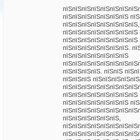
пїЅпїЅпїЅпїЅпїЅпїЅпїЅпїЅ
пїЅпїЅпїЅпїЅпїЅпїЅпїЅ пї
пїЅпїЅпїЅпїЅпїЅпїЅпїЅпїЅ,
пїЅпїЅпїЅпїЅпїЅпїЅпїЅпїЅ
пїЅпїЅпїЅпїЅпїЅпїЅпїЅпїЅ 
пїЅпїЅпїЅпїЅпїЅпїЅпїЅ. пї
пїЅпїЅпїЅпїЅпїЅпїЅпїЅ
пїЅпїЅпїЅпїЅпїЅпїЅпїЅпїЅ
пїЅпїЅпїЅпїЅ. пїЅпїЅ пїЅп
пїЅпїЅпїЅ пїЅпїЅпїЅпїЅпїЅ
пїЅпїЅпїЅпїЅпїЅпїЅпїЅпїЅ
пїЅпїЅпїЅпїЅпїЅпїЅпїЅпїЅ
пїЅпїЅпїЅпїЅпїЅпїЅпїЅ пїЅ
пїЅпїЅпїЅпїЅпїЅпїЅпїЅпїЅ
пїЅпїЅпїЅпїЅпїЅпїЅ,
пїЅпїЅпїЅпїЅпїЅпїЅпїЅпїЅ
пїЅпїЅпїЅпїЅпїЅпїЅпїЅпїЅ