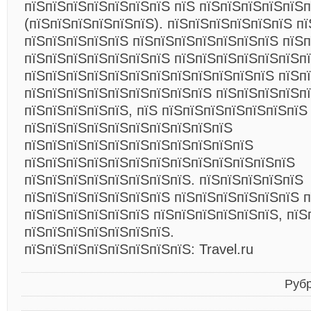
пїЅпїЅпїЅпїЅпїЅпїЅпїЅ пїЅ пїЅпїЅпїЅпїЅпїЅ
(пїЅпїЅпїЅпїЅпїЅпїЅ). пїЅпїЅпїЅпїЅпїЅпїЅ п
пїЅпїЅпїЅпїЅпїЅ пїЅпїЅпїЅпїЅпїЅпїЅпїЅ пїЅ
пїЅпїЅпїЅпїЅпїЅпїЅпїЅ пїЅпїЅпїЅпїЅпїЅпїЅп
пїЅпїЅпїЅпїЅпїЅпїЅпїЅпїЅпїЅпїЅпїЅпїЅ пїЅп
пїЅпїЅпїЅпїЅпїЅпїЅпїЅпїЅпїЅ пїЅпїЅпїЅпїЅп
пїЅпїЅпїЅпїЅпїЅ, пїЅ пїЅпїЅпїЅпїЅпїЅпїЅпїЅ
пїЅпїЅпїЅпїЅпїЅпїЅпїЅпїЅпїЅпїЅ
пїЅпїЅпїЅпїЅпїЅпїЅпїЅпїЅпїЅпїЅпїЅ
пїЅпїЅпїЅпїЅпїЅпїЅпїЅпїЅпїЅпїЅпїЅпїЅпїЅ
пїЅпїЅпїЅпїЅпїЅпїЅпїЅпїЅ. пїЅпїЅпїЅпїЅпїЅ
пїЅпїЅпїЅпїЅпїЅпїЅпїЅ пїЅпїЅпїЅпїЅпїЅпїЅ п
пїЅпїЅпїЅпїЅпїЅпїЅ пїЅпїЅпїЅпїЅпїЅпїЅ, пїЅ
пїЅпїЅпїЅпїЅпїЅпїЅпїЅ.
пїЅпїЅпїЅпїЅпїЅпїЅпїЅпїЅ: Travel.ru
Руб