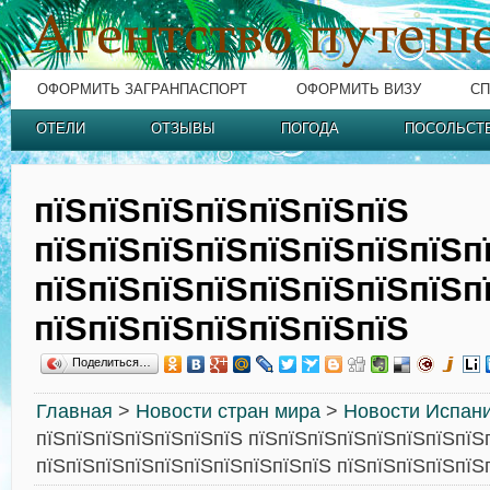
ОФОРМИТЬ ЗАГРАНПАСПОРТ
ОФОРМИТЬ ВИЗУ
СП
ОТЕЛИ
ОТЗЫВЫ
ПОГОДА
ПОСОЛЬСТ
пїЅпїЅпїЅпїЅпїЅпїЅпїЅ
пїЅпїЅпїЅпїЅпїЅпїЅпїЅпїЅп
пїЅпїЅпїЅпїЅпїЅпїЅпїЅпїЅп
пїЅпїЅпїЅпїЅпїЅпїЅпїЅ
Поделиться…
Главная
>
Новости стран мира
>
Новости Испан
пїЅпїЅпїЅпїЅпїЅпїЅпїЅ пїЅпїЅпїЅпїЅпїЅпїЅпїЅпїЅ
пїЅпїЅпїЅпїЅпїЅпїЅпїЅпїЅпїЅпїЅ пїЅпїЅпїЅпїЅпїЅ