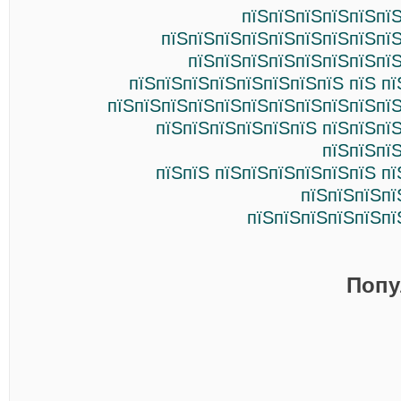
пїЅпїЅпїЅпїЅпїЅпїЅ
пїЅпїЅпїЅпїЅпїЅпїЅпїЅпїЅпїЅ
пїЅпїЅпїЅпїЅпїЅпїЅпїЅпїЅ
пїЅпїЅпїЅпїЅпїЅпїЅпїЅпїЅ пїЅ п
пїЅпїЅпїЅпїЅпїЅпїЅпїЅпїЅпїЅпїЅпїЅ
пїЅпїЅпїЅпїЅпїЅпїЅ пїЅпїЅпї
пїЅпїЅпї
пїЅпїЅ пїЅпїЅпїЅпїЅпїЅпїЅ п
пїЅпїЅпїЅпї
пїЅпїЅпїЅпїЅпїЅпї
Попу