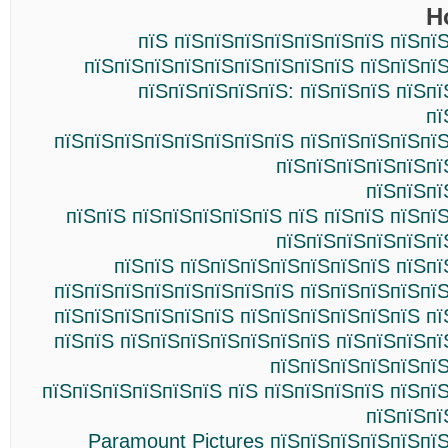
Н
пїЅ пїЅпїЅпїЅпїЅпїЅпїЅпїЅ пїЅпї
пїЅпїЅпїЅпїЅпїЅпїЅпїЅпїЅпїЅ пїЅпїЅпї
пїЅпїЅпїЅпїЅпїЅ: пїЅпїЅпїЅ пїЅп
пї
пїЅпїЅпїЅпїЅпїЅпїЅпїЅпїЅ пїЅпїЅпїЅпїЅпї
пїЅпїЅпїЅпїЅпїЅпї
пїЅпїЅпї
пїЅпїЅ пїЅпїЅпїЅпїЅпїЅ пїЅ пїЅпїЅ пїЅпї
пїЅпїЅпїЅпїЅпїЅпї
пїЅпїЅ пїЅпїЅпїЅпїЅпїЅпїЅпїЅ пїЅп
пїЅпїЅпїЅпїЅпїЅпїЅпїЅпїЅ пїЅпїЅпїЅпїЅпї
пїЅпїЅпїЅпїЅпїЅпїЅ пїЅпїЅпїЅпїЅпїЅпїЅ п
пїЅпїЅ пїЅпїЅпїЅпїЅпїЅпїЅпїЅ пїЅпїЅпїЅп
пїЅпїЅпїЅпїЅпїЅпїЅ
пїЅпїЅпїЅпїЅпїЅпїЅ пїЅ пїЅпїЅпїЅпїЅ пїЅпї
пїЅпїЅпї
Paramount Pictures пїЅпїЅпїЅпїЅпїЅпї