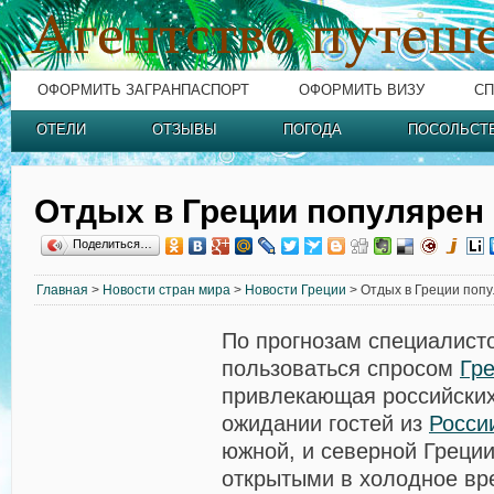
ОФОРМИТЬ ЗАГРАНПАСПОРТ
ОФОРМИТЬ ВИЗУ
СП
ОТЕЛИ
ОТЗЫВЫ
ПОГОДА
ПОСОЛЬСТ
Отдых в Греции популярен 
Поделиться…
Главная
>
Новости стран мира
>
Новости Греции
> Отдых в Греции попу
По прогнозам специалисто
пользоваться спросом
Гр
привлекающая российских
ожидании гостей из
Росси
южной, и северной Греции
открытыми в холодное вр