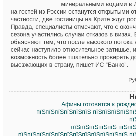
минеральными водами в Л
на гостей из России останутся открытыми о
частности, две гостиницы на Крите ждут ро
Правда, специалисты отмечают, что с окон
сезона участились случаи отказов в визах. 
объясняют тем, что после высокого потока 
сейчас наступило относительное затишье, и
возможность более тщательно проверять д
выезжающих в страну, пишет ИС “Банко”.
Ру
Н
Афины готовятся к рожде
пїЅпїЅпїЅпїЅпїЅпїЅ пїЅпїЅпїЅпїЅпї
пї
пїЅпїЅпїЅпїЅпїЅ пїЅпї
пїЅпїЅпїЅпїЅпїЅпїЅпїЅпїЅпїЅпїЅпїЅпїЅ пї