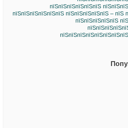
пїЅпїЅпїЅпїЅпїЅпїЅ пїЅпїЅпї
пїЅпїЅпїЅпїЅпїЅпїЅ пїЅпїЅпїЅпїЅпїЅ – пїЅ 
пїЅпїЅпїЅпїЅпїЅ пї
пїЅпїЅпїЅпїЅпї
пїЅпїЅпїЅпїЅпїЅпїЅпїЅпїЅ
Попу