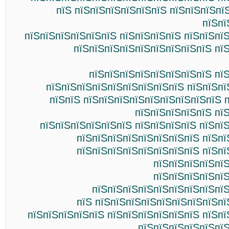
пїЅ пїЅпїЅпїЅпїЅпїЅпїЅ пїЅпїЅпїЅпї
пїЅпї
пїЅпїЅпїЅпїЅпїЅпїЅ пїЅпїЅпїЅпїЅ пїЅпїЅпї
пїЅпїЅпїЅпїЅпїЅпїЅпїЅпїЅпїЅ пї
пїЅпїЅпїЅпїЅпїЅпїЅпїЅпїЅ пї
пїЅпїЅпїЅпїЅпїЅпїЅпїЅпїЅпїЅ пїЅпїЅпї
пїЅпїЅ пїЅпїЅпїЅпїЅпїЅпїЅпїЅпїЅпїЅ 
пїЅпїЅпїЅпїЅпїЅ пї
пїЅпїЅпїЅпїЅпїЅпїЅ пїЅпїЅпїЅпїЅ пїЅпї
пїЅпїЅпїЅпїЅпїЅпїЅпїЅпїЅ пїЅпї
пїЅпїЅпїЅпїЅпїЅпїЅпїЅпїЅ пїЅпї
пїЅпїЅпїЅпїЅпї
пїЅпїЅпїЅпїЅпї
пїЅпїЅпїЅпїЅпїЅпїЅпїЅпїЅпїЅ
пїЅ пїЅпїЅпїЅпїЅпїЅпїЅпїЅпїЅпї
пїЅпїЅпїЅпїЅпїЅ пїЅпїЅпїЅпїЅпїЅпїЅ пїЅп
пїЅпїЅпїЅпїЅпїЅпїЅ