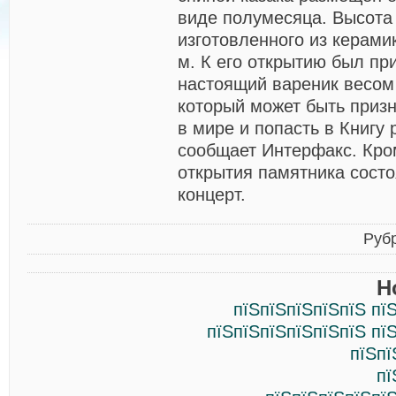
виде полумесяца. Высота
изготовленного из керамик
м. К его открытию был пр
настоящий вареник весом 
который может быть при
в мире и попасть в Книгу 
сообщает Интерфакс. Кром
открытия памятника сост
концерт.
Руб
Н
пїЅпїЅпїЅпїЅпїЅ пї
пїЅпїЅпїЅпїЅпїЅпїЅ пї
пїЅпї
пї