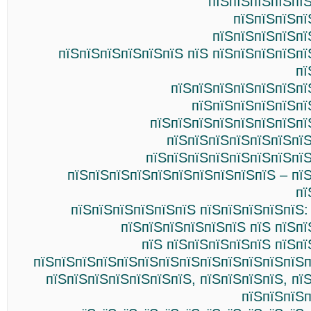
пїЅпїЅпїЅпїЅпї
пїЅпїЅпїЅпї
пїЅпїЅпїЅпїЅпї
пїЅпїЅпїЅпїЅпїЅпїЅ пїЅ пїЅпїЅпїЅпїЅп
пї
пїЅпїЅпїЅпїЅпїЅпїЅпї
пїЅпїЅпїЅпїЅпїЅпї
пїЅпїЅпїЅпїЅпїЅпїЅпїЅпї
пїЅпїЅпїЅпїЅпїЅпїЅпїЅ
пїЅпїЅпїЅпїЅпїЅпїЅпїЅпїЅ
пїЅпїЅпїЅпїЅпїЅпїЅпїЅпїЅпїЅпїЅ – пї
пї
пїЅпїЅпїЅпїЅпїЅпїЅ пїЅпїЅпїЅпїЅпїЅ:
пїЅпїЅпїЅпїЅпїЅпїЅ пїЅ пїЅп
пїЅ пїЅпїЅпїЅпїЅпїЅ пїЅп
пїЅпїЅпїЅпїЅпїЅпїЅпїЅпїЅпїЅпїЅпїЅпїЅпїЅп
пїЅпїЅпїЅпїЅпїЅпїЅпїЅ, пїЅпїЅпїЅпїЅ, пї
пїЅпїЅпїЅп