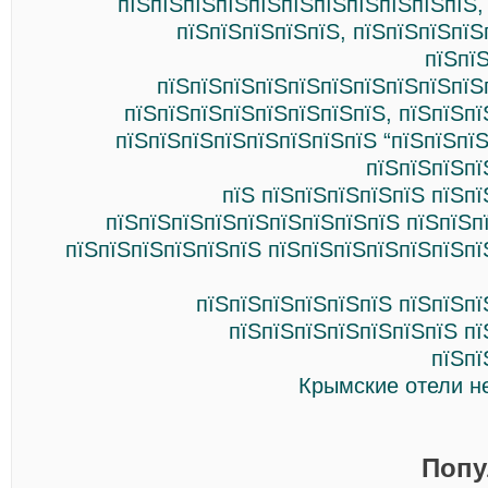
пїЅпїЅпїЅпїЅпїЅпїЅпїЅпїЅпїЅпїЅпїЅ,
пїЅпїЅпїЅпїЅпїЅ, пїЅпїЅпїЅпїЅ
пїЅпї
пїЅпїЅпїЅпїЅпїЅпїЅпїЅпїЅпїЅпїЅ
пїЅпїЅпїЅпїЅпїЅпїЅпїЅпїЅ, пїЅпїЅп
пїЅпїЅпїЅпїЅпїЅпїЅпїЅпїЅ “пїЅпїЅпї
пїЅпїЅпїЅпї
пїЅ пїЅпїЅпїЅпїЅпїЅ пїЅп
пїЅпїЅпїЅпїЅпїЅпїЅпїЅпїЅпїЅ пїЅпїЅпїЅ
пїЅпїЅпїЅпїЅпїЅпїЅ пїЅпїЅпїЅпїЅпїЅпїЅпї
пїЅпїЅпїЅпїЅпїЅпїЅ пїЅпїЅпї
пїЅпїЅпїЅпїЅпїЅпїЅпїЅ пї
пїЅпї
Крымские отели н
Попу