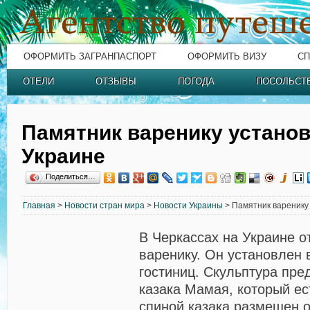
ОФОРМИТЬ ЗАГРАНПАСПОРТ
ОФОРМИТЬ ВИЗУ
СП
ОТЕЛИ
ОТЗЫВЫ
ПОГОДА
ПОСОЛЬСТ
Памятник варенику установ
Украине
Поделиться…
Главная
>
Новости стран мира
>
Новости Украины
> Памятник варенику
В Черкассах на Украине о
варенику. Он установлен 
гостиниц. Скульптура пре
казака Мамая, который ес
спиной казака размещен 