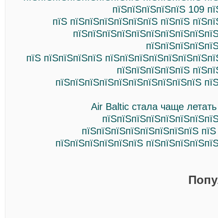
пїЅпїЅпїЅпїЅпїЅ 109 п
пїЅ пїЅпїЅпїЅпїЅпїЅпїЅ пїЅпїЅ пїЅп
пїЅпїЅпїЅпїЅпїЅпїЅпїЅпїЅпїЅпїЅ
пїЅпїЅпїЅпїЅпї
пїЅ пїЅпїЅпїЅпїЅ пїЅпїЅпїЅпїЅпїЅпїЅпїЅп
пїЅпїЅпїЅпїЅпїЅ пїЅпї
пїЅпїЅпїЅпїЅпїЅпїЅпїЅпїЅпїЅпїЅ пї
Air Baltiс стала чаще летат
пїЅпїЅпїЅпїЅпїЅпїЅпїЅпїЅ
пїЅпїЅпїЅпїЅпїЅпїЅпїЅпїЅ пїЅ
пїЅпїЅпїЅпїЅпїЅпїЅ пїЅпїЅпїЅпїЅпї
Попу