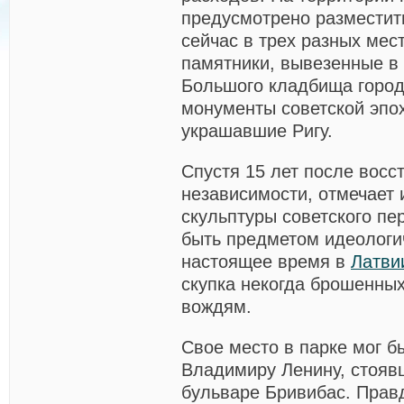
предусмотрено разместит
сейчас в трех разных мес
памятники, вывезенные в 
Большого кладбища город
монументы советской эпох
украшавшие Ригу.
Спустя 15 лет после восс
независимости, отмечает 
скульптуры советского пе
быть предметом
идеологи
настоящее время в
Латви
скупка некогда брошенны
вождям.
Свое место в парке мог б
Владимиру Ленину, стояв
бульваре Бривибас. Правд