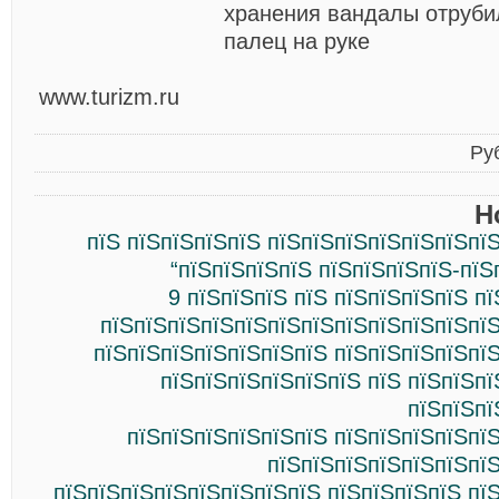
хранения вандалы отруби
палец на руке
www.turizm.ru
Ру
Н
пїЅ пїЅпїЅпїЅпїЅ пїЅпїЅпїЅпїЅпїЅпїЅпї
“пїЅпїЅпїЅпїЅ пїЅпїЅпїЅпїЅ-пїЅ
9 пїЅпїЅпїЅ пїЅ пїЅпїЅпїЅпїЅ п
пїЅпїЅпїЅпїЅпїЅпїЅпїЅпїЅпїЅпїЅпїЅпїЅ
пїЅпїЅпїЅпїЅпїЅпїЅпїЅ пїЅпїЅпїЅпїЅпї
пїЅпїЅпїЅпїЅпїЅпїЅ пїЅ пїЅпїЅп
пїЅпїЅпї
пїЅпїЅпїЅпїЅпїЅпїЅ пїЅпїЅпїЅпїЅпї
пїЅпїЅпїЅпїЅпїЅпїЅпїЅ
пїЅпїЅпїЅпїЅпїЅпїЅпїЅпїЅ пїЅпїЅпїЅпїЅ пї