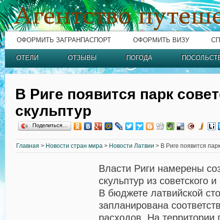
ОФОРМИТЬ ЗАГРАНПАСПОРТ
ОФОРМИТЬ ВИЗУ
СП
ОТЕЛИ
ОТЗЫВЫ
ПОГОДА
ПОСОЛЬСТ
В Риге появится парк сове
скульптур
Поделиться…
Главная
>
Новости стран мира
>
Новости Латвии
> В Риге появится парк
Власти Риги намерены со
скульптур из советского и
В бюджете латвийской ст
запланирована соответст
расходов. На территории 