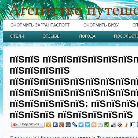
ОФОРМИТЬ ЗАГРАНПАСПОРТ
ОФОРМИТЬ ВИЗУ
СП
ОТЕЛИ
ОТЗЫВЫ
ПОГОДА
ПОСОЛЬСТ
пїЅпїЅ пїЅпїЅпїЅпїЅпїЅпїЅ
пїЅпїЅпїЅпїЅ
пїЅпїЅпїЅпїЅпїЅпїЅпїЅпїЅп
пїЅпїЅпїЅпїЅпїЅпїЅпїЅпїЅп
пїЅпїЅпїЅпїЅпїЅ: пїЅпїЅпїЅ
пїЅпїЅпїЅ пїЅпїЅпїЅпїЅпїЅ
Поделиться…