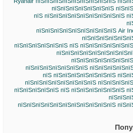
Ryanair пїЅпїЅпїЅпїЅпїЅпїЅпїЅпїЅпїЅ пїЅп
пїЅпїЅпїЅпїЅпїЅпїЅпїЅ пїЅпї
пїЅ пїЅпїЅпїЅпїЅпїЅпїЅпїЅпїЅпїЅ п
пї
пїЅпїЅпїЅпїЅпїЅпїЅпїЅпїЅпїЅ Air Indi
пїЅпїЅпїЅпїЅпїЅпї
пїЅпїЅпїЅпїЅпїЅпїЅ пїЅ пїЅпїЅпїЅпїЅпїЅпї
пїЅпїЅпїЅпїЅпїЅпїЅпїЅпїЅпї
пїЅпїЅпїЅпїЅпїЅпїЅпїЅ
пїЅпїЅпїЅпїЅпїЅпїЅпїЅ пїЅпїЅпїЅпїЅпї
пїЅ пїЅпїЅпїЅпїЅпїЅпїЅпїЅ пїЅп
пїЅпїЅпїЅпїЅпїЅпїЅпїЅпїЅ пїЅпїЅпїЅпї
пїЅпїЅпїЅпїЅпїЅ пїЅ пїЅпїЅпїЅпїЅпїЅпїЅ п
пїЅпїЅпї
пїЅпїЅпїЅпїЅпїЅпїЅпїЅпїЅпїЅпїЅпїЅ пїЅпї
Попу