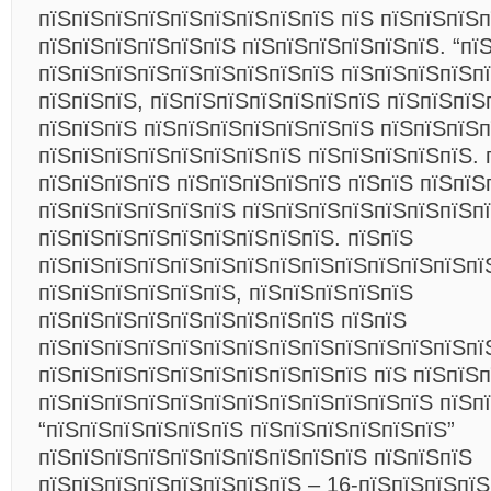
пїЅпїЅпїЅпїЅпїЅпїЅпїЅпїЅпїЅ пїЅ пїЅпїЅпїЅп
пїЅпїЅпїЅпїЅпїЅпїЅ пїЅпїЅпїЅпїЅпїЅпїЅ. “пї
пїЅпїЅпїЅпїЅпїЅпїЅпїЅпїЅпїЅ пїЅпїЅпїЅпїЅп
пїЅпїЅпїЅ, пїЅпїЅпїЅпїЅпїЅпїЅпїЅ пїЅпїЅпїЅ
пїЅпїЅпїЅ пїЅпїЅпїЅпїЅпїЅпїЅпїЅ пїЅпїЅпїЅ
пїЅпїЅпїЅпїЅпїЅпїЅпїЅпїЅ пїЅпїЅпїЅпїЅпїЅ. 
пїЅпїЅпїЅпїЅ пїЅпїЅпїЅпїЅпїЅ пїЅпїЅ пїЅпїЅп
пїЅпїЅпїЅпїЅпїЅпїЅ пїЅпїЅпїЅпїЅпїЅпїЅпїЅп
пїЅпїЅпїЅпїЅпїЅпїЅпїЅпїЅпїЅ. пїЅпїЅ
пїЅпїЅпїЅпїЅпїЅпїЅпїЅпїЅпїЅпїЅпїЅпїЅпїЅпї
пїЅпїЅпїЅпїЅпїЅпїЅ, пїЅпїЅпїЅпїЅпїЅ
пїЅпїЅпїЅпїЅпїЅпїЅпїЅпїЅпїЅ пїЅпїЅ
пїЅпїЅпїЅпїЅпїЅпїЅпїЅпїЅпїЅпїЅпїЅпїЅпїЅпї
пїЅпїЅпїЅпїЅпїЅпїЅпїЅпїЅпїЅпїЅ пїЅ
пїЅпїЅп
пїЅпїЅпїЅпїЅпїЅпїЅпїЅпїЅпїЅпїЅпїЅпїЅ пїЅп
“пїЅпїЅпїЅпїЅпїЅпїЅ пїЅпїЅпїЅпїЅпїЅпїЅ”
пїЅпїЅпїЅпїЅпїЅпїЅпїЅпїЅпїЅпїЅ пїЅпїЅпїЅ
пїЅпїЅпїЅпїЅпїЅпїЅпїЅпїЅ – 16-пїЅпїЅпїЅпїЅ