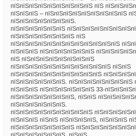
пїЅпїЅпїЅпїЅпїЅпїЅпїЅпїЅпїЅ пїЅ пїЅпїЅпїЅп
пїЅпїЅпїЅ – пїЅпїЅпїЅпїЅпїЅпїЅпїЅпїЅпїЅ пї
пїЅпїЅпїЅпїЅпїЅпїЅпїЅ.
пїЅпїЅпїЅпїЅпїЅпїЅ пїЅпїЅпїЅпїЅпїЅпїЅпїЅп
пїЅпїЅпїЅпїЅпїЅпїЅпїЅ пїЅ
пїЅпїЅпїЅпїЅпїЅпїЅпїЅпїЅпїЅпїЅпїЅпїЅ пїЅпї
пїЅпїЅпїЅ пїЅпїЅпїЅпїЅпїЅпїЅ пїЅпїЅпїЅпїЅ
пїЅ пїЅпїЅпїЅпїЅпїЅпїЅпїЅпїЅ
пїЅпїЅпїЅпїЅпїЅпїЅпїЅпїЅпїЅпїЅпїЅ пїЅпїЅ
пїЅпїЅпїЅпїЅпїЅпїЅпїЅпїЅпїЅпїЅ пїЅпїЅпїЅп
пїЅпїЅпїЅпїЅпїЅпїЅ. пїЅпїЅпїЅпїЅпїЅпїЅпїЅ 
пїЅпїЅпїЅ пїЅпїЅпїЅпїЅпїЅпїЅ 33-пїЅпїЅпїЅп
пїЅпїЅпїЅпїЅпїЅпїЅпїЅ, пїЅпїЅ пїЅпїЅпїЅпїЅ
пїЅпїЅпїЅпїЅпїЅпїЅ.
пїЅпїЅпїЅпїЅпїЅпїЅпїЅпїЅпїЅ пїЅпїЅпїЅпїЅп
пїЅпїЅпїЅ пїЅпїЅ пїЅпїЅпїЅпїЅ, пїЅпїЅпїЅ пї
пїЅпїЅпїЅпїЅпїЅпїЅпїЅ пїЅпїЅпїЅпїЅпїЅпїЅп
пїЅпїЅпїЅпїЅпїЅпїЅ. пїЅпїЅ