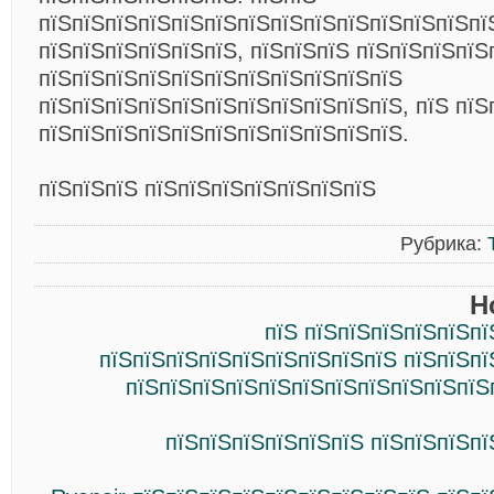
пїЅпїЅпїЅпїЅпїЅпїЅпїЅпїЅпїЅпїЅпїЅпїЅпїЅпї
пїЅпїЅпїЅпїЅпїЅпїЅ, пїЅпїЅпїЅ пїЅпїЅпїЅпїЅ
пїЅпїЅпїЅпїЅпїЅпїЅпїЅпїЅпїЅпїЅпїЅ
пїЅпїЅпїЅпїЅпїЅпїЅпїЅпїЅпїЅпїЅпїЅ, пїЅ пїЅ
пїЅпїЅпїЅпїЅпїЅпїЅпїЅпїЅпїЅпїЅпїЅ.
пїЅпїЅпїЅ пїЅпїЅпїЅпїЅпїЅпїЅпїЅ
Рубрика:
Н
пїЅ пїЅпїЅпїЅпїЅпїЅпї
пїЅпїЅпїЅпїЅпїЅпїЅпїЅпїЅпїЅ пїЅпїЅпї
пїЅпїЅпїЅпїЅпїЅпїЅпїЅпїЅпїЅпїЅпїЅ
пїЅпїЅпїЅпїЅпїЅпїЅ пїЅпїЅпїЅпї