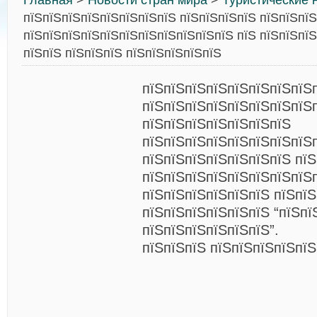
Главная
>
Новости стран мира
>
Туристические 
пїЅпїЅпїЅпїЅпїЅпїЅпїЅпїЅ пїЅпїЅпїЅпїЅ пїЅпїЅпї
пїЅпїЅпїЅпїЅпїЅпїЅпїЅпїЅпїЅпїЅпїЅ пїЅ пїЅпїЅпїЅ
пїЅпїЅ пїЅпїЅпїЅ пїЅпїЅпїЅпїЅпїЅ
пїЅпїЅпїЅпїЅпїЅпїЅпїЅпїЅ
пїЅпїЅпїЅпїЅпїЅпїЅпїЅпїЅп
пїЅпїЅпїЅпїЅпїЅпїЅпїЅ
пїЅпїЅпїЅпїЅпїЅпїЅпїЅпїЅ
пїЅпїЅпїЅпїЅпїЅпїЅпїЅ пїЅ
пїЅпїЅпїЅпїЅпїЅпїЅпїЅпїЅ
пїЅпїЅпїЅпїЅпїЅпїЅ пїЅпїЅ
пїЅпїЅпїЅпїЅпїЅпїЅ “пїЅпї
пїЅпїЅпїЅпїЅпїЅпїЅ”.
пїЅпїЅпїЅ пїЅпїЅпїЅпїЅпїЅ