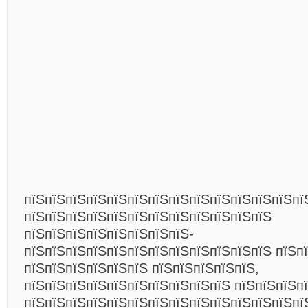
пїЅпїЅпїЅпїЅпїЅпїЅпїЅпїЅпїЅпїЅпїЅпїЅпїЅпї
пїЅпїЅпїЅпїЅпїЅпїЅпїЅпїЅпїЅпїЅпїЅпїЅ
пїЅпїЅпїЅпїЅпїЅпїЅпїЅпїЅ-
пїЅпїЅпїЅпїЅпїЅпїЅпїЅпїЅпїЅпїЅпїЅпїЅ пїЅпї
пїЅпїЅпїЅпїЅпїЅпїЅ пїЅпїЅпїЅпїЅпїЅ,
пїЅпїЅпїЅпїЅпїЅпїЅпїЅпїЅпїЅпїЅ пїЅпїЅпїЅп
пїЅпїЅпїЅпїЅпїЅпїЅпїЅпїЅпїЅпїЅпїЅпїЅпїЅпї