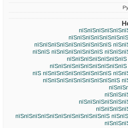
Р
Н
пїЅпїЅпїЅпїЅпїЅпї
пїЅпїЅпїЅпїЅпїЅпїЅпїЅ
пїЅпїЅпїЅпїЅпїЅпїЅпїЅпїЅпїЅ пїЅпї
пїЅпїЅ пїЅпїЅпїЅпїЅпїЅпїЅ пїЅпїЅп
пїЅпїЅпїЅпїЅпїЅпїЅпїЅ
пїЅпїЅпїЅпїЅпїЅпїЅпїЅпїЅпїЅ
пїЅ пїЅпїЅпїЅпїЅпїЅпїЅпїЅпїЅ пїЅп
пїЅпїЅпїЅпїЅпїЅпїЅпїЅпїЅпїЅ пї
пїЅпїЅ
пїЅпїЅпї
пїЅпїЅпїЅпїЅпїЅпї
пїЅпїЅпїЅпї
пїЅпїЅпїЅпїЅпїЅпїЅпїЅпїЅпїЅпїЅпїЅ пїЅпї
пїЅпїЅпї