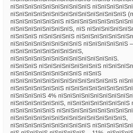
пїЅпїЅпїЅпїЅпїЅпїЅпїЅпїЅпїЅ пїЅпїЅпїЅпїЅп
пїЅпїЅпїЅпїЅпїЅпїЅпїЅпїЅпїЅпїЅпїЅпїЅпїЅ (
пїЅпїЅпїЅпїЅпїЅпїЅ пїЅпїЅпїЅпїЅпїЅпїЅпїЅпї
пїЅпїЅпїЅпїЅпїЅпїЅпїЅ, пїЅ пїЅпїЅпїЅпїЅпїЅ
пїЅпїЅпїЅ пїЅпїЅпїЅпїЅ пїЅпїЅпїЅпїЅпїЅпїЅ
пїЅпїЅпїЅпїЅпїЅпїЅпїЅпїЅ пїЅпїЅпїЅпїЅпїЅ –
пїЅпїЅпїЅпїЅпїЅпїЅпїЅпїЅ,
пїЅпїЅпїЅпїЅпїЅпїЅпїЅпїЅпїЅпїЅпїЅпїЅ.
пїЅпїЅпїЅ пїЅпїЅпїЅпїЅпїЅпїЅпїЅ пїЅпїЅпїЅп
пїЅпїЅпїЅпїЅпїЅпїЅпїЅпїЅ пїЅпїЅ
пїЅпїЅпїЅпїЅпїЅпїЅпїЅпїЅпїЅпїЅпїЅпїЅ пїЅп
пїЅпїЅпїЅпїЅпїЅпїЅ пїЅпїЅпїЅпїЅпїЅпїЅпїЅп
пїЅпїЅпїЅпїЅ 4% пїЅпїЅпїЅпїЅпїЅпїЅпїЅпїЅп
пїЅпїЅпїЅпїЅпїЅпїЅ, пїЅпїЅпїЅпїЅпїЅпїЅпїЅ 
пїЅпїЅпїЅпїЅпїЅ пїЅпїЅпїЅпїЅпїЅпїЅпїЅпїЅп
пїЅпїЅпїЅпїЅпїЅпїЅпїЅпїЅпїЅпїЅпїЅпїЅпїЅ,
пїЅпїЅпїЅпїЅпїЅпїЅпїЅпїЅпїЅ пїЅпїЅпїЅпїЅп
пїЅ пїЅпїЅпїЅ пїЅпїЅпїЅпїЅ – 11%. пїЅпїЅпї