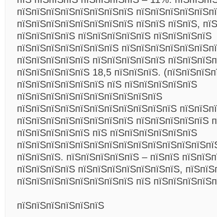
пїЅпїЅпїЅпїЅпїЅпїЅпїЅпїЅ пїЅпїЅпїЅпїЅпїЅпї
пїЅпїЅпїЅпїЅпїЅпїЅпїЅпїЅ пїЅпїЅ пїЅпїЅ, пї
пїЅпїЅпїЅпїЅ пїЅпїЅпїЅпїЅпїЅ пїЅпїЅпїЅпїЅ
пїЅпїЅпїЅпїЅпїЅпїЅпїЅ пїЅпїЅпїЅпїЅпїЅпїЅп
пїЅпїЅпїЅпїЅпїЅ пїЅпїЅпїЅпїЅпїЅ пїЅпїЅпїЅ
пїЅпїЅпїЅпїЅпїЅ 18,5 пїЅпїЅпїЅ. (пїЅпїЅпїЅп
пїЅпїЅпїЅпїЅпїЅпїЅ пїЅ пїЅпїЅпїЅпїЅпїЅ
пїЅпїЅпїЅпїЅпїЅпїЅпїЅпїЅпїЅпїЅ
пїЅпїЅпїЅпїЅпїЅпїЅпїЅпїЅпїЅпїЅпїЅ пїЅпїЅп
пїЅпїЅпїЅпїЅпїЅпїЅпїЅпїЅ пїЅпїЅпїЅпїЅпїЅ п
пїЅпїЅпїЅпїЅпїЅ пїЅ пїЅпїЅпїЅпїЅпїЅпїЅ
пїЅпїЅпїЅпїЅпїЅпїЅпїЅпїЅпїЅпїЅпїЅпїЅпїЅпї
пїЅпїЅпїЅ. пїЅпїЅпїЅпїЅпїЅ – пїЅпїЅ пїЅпїЅ
пїЅпїЅпїЅпїЅ пїЅпїЅпїЅпїЅпїЅпїЅпїЅ, пїЅпїЅ
пїЅпїЅпїЅпїЅпїЅпїЅпїЅпїЅ пїЅ пїЅпїЅпїЅпїЅп
пїЅпїЅпїЅпїЅпїЅпїЅ