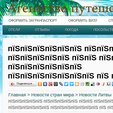
ОФОРМИТЬ ЗАГРАНПАСПОРТ
ОФОРМИТЬ ВИЗУ
СП
ОТЕЛИ
ОТЗЫВЫ
ПОГОДА
ПОСОЛЬСТ
пїЅпїЅпїЅпїЅпїЅпїЅ пїЅпїЅ
пїЅпїЅпїЅпїЅпїЅ пїЅпїЅ пїЅ
пїЅпїЅпїЅпїЅпїЅпїЅ
пїЅпїЅпїЅпїЅпїЅпїЅпїЅ пїЅ 
Поделиться…
Главная
>
Новости стран мира
>
Новости Литвы
пїЅпїЅпїЅпїЅпїЅ пїЅпїЅпїЅпїЅпїЅ пїЅпїЅ пїЅпїЅпї
пїЅпїЅпїЅпїЅпїЅпїЅ пїЅпїЅпїЅпїЅпїЅпїЅпїЅ пїЅ пї