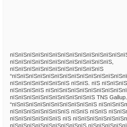
пїЅпїЅпїЅпїЅпїЅпїЅпїЅпїЅпїЅпїЅпїЅпїЅпїЅпї
пїЅпїЅпїЅпїЅпїЅпїЅпїЅпїЅпїЅпїЅпїЅпїЅ,
пїЅпїЅпїЅпїЅпїЅпїЅпїЅпїЅпїЅпїЅпїЅ
“пїЅпїЅпїЅпїЅпїЅпїЅпїЅпїЅпїЅпїЅпїЅпїЅпїЅпї
пїЅпїЅпїЅпїЅпїЅпїЅпїЅ пїЅпїЅ. пїЅ пїЅпїЅпї
пїЅпїЅпїЅпїЅ пїЅпїЅпїЅпїЅпїЅпїЅпїЅпїЅпїЅп
пїЅпїЅпїЅпїЅпїЅпїЅпїЅпїЅпїЅпїЅ TNS Gallup
“пїЅпїЅпїЅпїЅпїЅпїЅпїЅпїЅпїЅпїЅ пїЅпїЅпїЅ
пїЅпїЅпїЅпїЅпїЅпїЅпїЅ пїЅпїЅ пїЅпїЅ пїЅпїЅ
пїЅпїЅпїЅпїЅпїЅпїЅ пїЅ пїЅпїЅпїЅпїЅпїЅпїЅ
пїЅпїЅпїЅпїЅпїЅпїЅпїЅпїЅпїЅ пїЅпїЅпїЅпїЅп