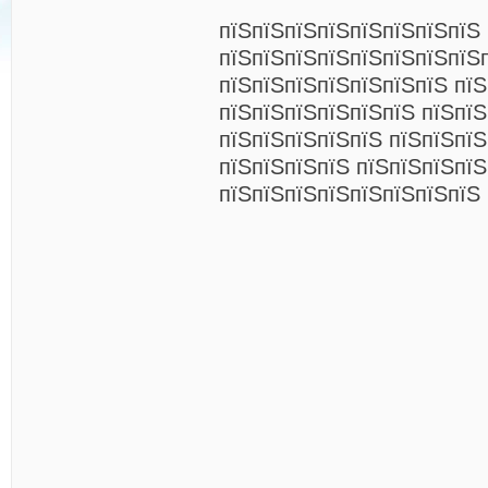
пїЅпїЅпїЅпїЅпїЅпїЅпїЅпїЅ
пїЅпїЅпїЅпїЅпїЅпїЅпїЅпїЅп
пїЅпїЅпїЅпїЅпїЅпїЅпїЅ пї
пїЅпїЅпїЅпїЅпїЅпїЅ пїЅпїЅ
пїЅпїЅпїЅпїЅпїЅ пїЅпїЅпїЅ
пїЅпїЅпїЅпїЅ пїЅпїЅпїЅпїЅ
пїЅпїЅпїЅпїЅпїЅпїЅпїЅпїЅ