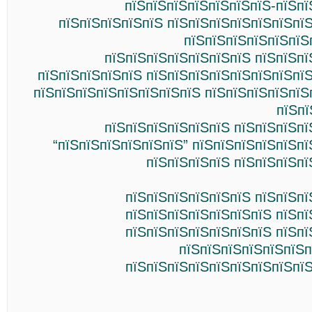
пїЅпїЅпїЅпїЅпїЅпїЅпїЅ-пїЅпї
пїЅпїЅпїЅпїЅпїЅ пїЅпїЅпїЅпїЅпїЅпїЅпї
пїЅпїЅпїЅпїЅпїЅпїЅ
пїЅпїЅпїЅпїЅпїЅпїЅпїЅ пїЅпїЅпї
пїЅпїЅпїЅпїЅпїЅ пїЅпїЅпїЅпїЅпїЅпїЅпїЅпї
пїЅпїЅпїЅпїЅпїЅпїЅпїЅпїЅ пїЅпїЅпїЅпїЅпїЅ
пїЅпї
пїЅпїЅпїЅпїЅпїЅпїЅ пїЅпїЅпїЅпї
“пїЅпїЅпїЅпїЅпїЅпїЅ” пїЅпїЅпїЅпїЅпїЅп
пїЅпїЅпїЅпїЅ пїЅпїЅпїЅпї
пїЅпїЅпїЅпїЅпїЅпїЅ пїЅпїЅпї
пїЅпїЅпїЅпїЅпїЅпїЅпїЅ пїЅпї
пїЅпїЅпїЅпїЅпїЅпїЅпїЅ пїЅпї
пїЅпїЅпїЅпїЅпїЅпїЅп
пїЅпїЅпїЅпїЅпїЅпїЅпїЅпїЅпїЅ