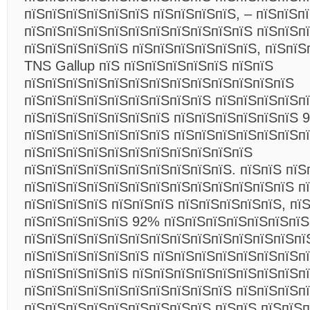
пїЅпїЅпїЅпїЅпїЅпїЅ пїЅпїЅпїЅпїЅ, – пїЅпїЅп
пїЅпїЅпїЅпїЅпїЅпїЅпїЅпїЅпїЅпїЅпїЅ пїЅпїЅп
пїЅпїЅпїЅпїЅпїЅ пїЅпїЅпїЅпїЅпїЅпїЅ, пїЅпїЅ
TNS Gallup пїЅ пїЅпїЅпїЅпїЅпїЅ пїЅпїЅ
пїЅпїЅпїЅпїЅпїЅпїЅпїЅпїЅпїЅпїЅпїЅпїЅпїЅ
пїЅпїЅпїЅпїЅпїЅпїЅпїЅпїЅпїЅ пїЅпїЅпїЅпїЅпї
пїЅпїЅпїЅпїЅпїЅпїЅпїЅ пїЅпїЅпїЅпїЅпїЅпїЅ 
пїЅпїЅпїЅпїЅпїЅпїЅпїЅ пїЅпїЅпїЅпїЅпїЅпїЅп
пїЅпїЅпїЅпїЅпїЅпїЅпїЅпїЅпїЅпїЅпїЅ
пїЅпїЅпїЅпїЅпїЅпїЅпїЅпїЅпїЅпїЅ. пїЅпїЅ
пїЅ
пїЅпїЅпїЅпїЅпїЅпїЅпїЅпїЅпїЅпїЅпїЅпїЅпїЅ п
пїЅпїЅпїЅпїЅ пїЅпїЅпїЅ пїЅпїЅпїЅпїЅпїЅ, пї
пїЅпїЅпїЅпїЅпїЅ 92% пїЅпїЅпїЅпїЅпїЅпїЅпїЅ
пїЅпїЅпїЅпїЅпїЅпїЅпїЅпїЅпїЅпїЅпїЅпїЅпїЅпї
пїЅпїЅпїЅпїЅпїЅпїЅ пїЅпїЅпїЅпїЅпїЅпїЅпїЅпї
пїЅпїЅпїЅпїЅпїЅ пїЅпїЅпїЅпїЅпїЅпїЅпїЅпїЅп
пїЅпїЅпїЅпїЅпїЅпїЅпїЅпїЅпїЅпїЅ пїЅпїЅпїЅп
пїЅпїЅпїЅпїЅпїЅпїЅпїЅпїЅпїЅ пїЅпїЅ пїЅпїЅп