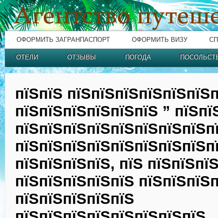
ОФОРМИТЬ ЗАГРАНПАСПОРТ
ОФОРМИТЬ ВИЗУ
СП
ОТЕЛИ
ОТЗЫВЫ
ПОГОДА
ПОСОЛЬСТ
пїЅпїЅ пїЅпїЅпїЅпїЅпїЅпїЅ
пїЅпїЅпїЅпїЅпїЅпїЅ ” пїЅпї
пїЅпїЅпїЅпїЅпїЅпїЅпїЅпїЅп
пїЅпїЅпїЅпїЅпїЅпїЅпїЅпїЅп
пїЅпїЅпїЅпїЅ, пїЅ пїЅпїЅпї
пїЅпїЅпїЅпїЅпїЅ пїЅпїЅпїЅ
пїЅпїЅпїЅпїЅпїЅ
пїЅпїЅпїЅпїЅпїЅпїЅпїЅпїЅ