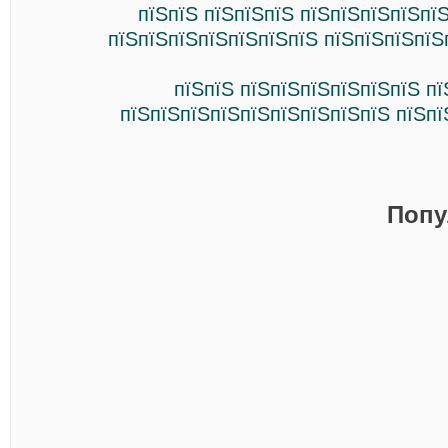
пїЅпїЅ пїЅпїЅпїЅ пїЅпїЅпїЅпїЅпї
пїЅпїЅпїЅпїЅпїЅпїЅпїЅ пїЅпїЅпїЅпїЅ
пїЅпїЅ пїЅпїЅпїЅпїЅпїЅпїЅ п
пїЅпїЅпїЅпїЅпїЅпїЅпїЅпїЅпїЅ пїЅпї
Попу