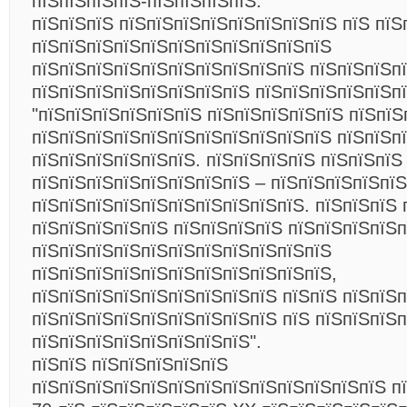
пїЅпїЅпїЅпїЅ-пїЅпїЅпїЅпїЅ.
пїЅпїЅпїЅ пїЅпїЅпїЅпїЅпїЅпїЅпїЅпїЅ пїЅ пїЅ
пїЅпїЅпїЅпїЅпїЅпїЅпїЅпїЅпїЅпїЅпїЅ
пїЅпїЅпїЅпїЅпїЅпїЅпїЅпїЅпїЅпїЅ пїЅпїЅпїЅп
пїЅпїЅпїЅпїЅпїЅпїЅпїЅпїЅ пїЅпїЅпїЅпїЅпїЅп
"пїЅпїЅпїЅпїЅпїЅпїЅ пїЅпїЅпїЅпїЅпїЅ пїЅпїЅ
пїЅпїЅпїЅпїЅпїЅпїЅпїЅпїЅпїЅпїЅпїЅ пїЅпїЅп
пїЅпїЅпїЅпїЅпїЅпїЅ. пїЅпїЅпїЅпїЅ пїЅпїЅпїЅ
пїЅпїЅпїЅпїЅпїЅпїЅпїЅпїЅ – пїЅпїЅпїЅпїЅпїЅ
пїЅпїЅпїЅпїЅпїЅпїЅпїЅпїЅпїЅпїЅ. пїЅпїЅпїЅ 
пїЅпїЅпїЅпїЅпїЅ пїЅпїЅпїЅпїЅ пїЅпїЅпїЅпїЅп
пїЅпїЅпїЅпїЅпїЅпїЅпїЅпїЅпїЅпїЅпїЅ
пїЅпїЅпїЅпїЅпїЅпїЅпїЅпїЅпїЅпїЅпїЅ,
пїЅпїЅпїЅпїЅпїЅпїЅпїЅпїЅпїЅ пїЅпїЅ пїЅпїЅ
пїЅпїЅпїЅпїЅпїЅпїЅпїЅпїЅпїЅ пїЅ пїЅпїЅпїЅ
пїЅпїЅпїЅпїЅпїЅпїЅпїЅпїЅ".
пїЅпїЅ пїЅпїЅпїЅпїЅпїЅ
пїЅпїЅпїЅпїЅпїЅпїЅпїЅпїЅпїЅпїЅпїЅпїЅпїЅ п