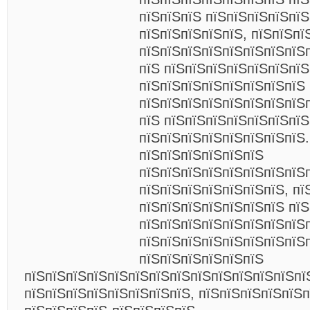
пїЅпїЅпїЅ пїЅпїЅпїЅпїЅпїЅ
пїЅпїЅпїЅпїЅпїЅ, пїЅпїЅпї
пїЅпїЅпїЅпїЅпїЅпїЅпїЅпїЅп
пїЅ пїЅпїЅпїЅпїЅпїЅпїЅпїЅ
пїЅпїЅпїЅпїЅпїЅпїЅпїЅпїЅ 
пїЅпїЅпїЅпїЅпїЅпїЅпїЅпїЅп
пїЅ пїЅпїЅпїЅпїЅпїЅпїЅпїЅ
пїЅпїЅпїЅпїЅпїЅпїЅпїЅпїЅ.
пїЅпїЅпїЅпїЅпїЅпїЅ
пїЅпїЅпїЅпїЅпїЅпїЅпїЅпїЅ
пїЅпїЅпїЅпїЅпїЅпїЅпїЅ, пї
пїЅпїЅпїЅпїЅпїЅпїЅпїЅ пїЅ
пїЅпїЅпїЅпїЅпїЅпїЅпїЅпїЅ
пїЅпїЅпїЅпїЅпїЅпїЅпїЅпїЅ
пїЅпїЅпїЅпїЅпїЅпїЅ
пїЅпїЅпїЅпїЅпїЅпїЅпїЅпїЅпїЅпїЅпїЅпїЅпїЅпї
пїЅпїЅпїЅпїЅпїЅпїЅпїЅпїЅ, пїЅпїЅпїЅпїЅпїЅ