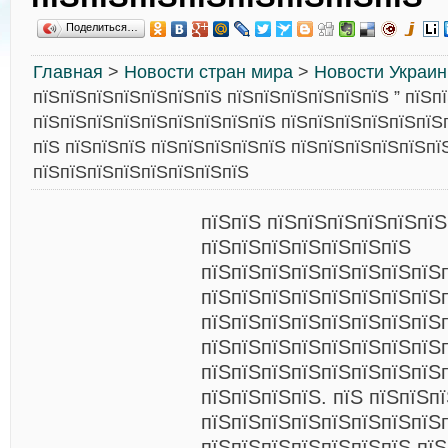
Поделиться…
Главная
>
Новости стран мира
>
Новости Украи
пїЅпїЅпїЅпїЅпїЅпїЅпїЅ пїЅпїЅпїЅпїЅпїЅпїЅ ” пїЅпї
пїЅпїЅпїЅпїЅпїЅпїЅпїЅпїЅпїЅ пїЅпїЅпїЅпїЅпїЅпїЅп
пїЅ пїЅпїЅпїЅ пїЅпїЅпїЅпїЅпїЅ пїЅпїЅпїЅпїЅпїЅпї
пїЅпїЅпїЅпїЅпїЅпїЅпїЅпїЅ
пїЅпїЅ пїЅпїЅпїЅпїЅпїЅпїЅ
пїЅпїЅпїЅпїЅпїЅпїЅпїЅ
пїЅпїЅпїЅпїЅпїЅпїЅпїЅпїЅ
пїЅпїЅпїЅпїЅпїЅпїЅпїЅпїЅ
пїЅпїЅпїЅпїЅпїЅпїЅпїЅпїЅ
пїЅпїЅпїЅпїЅпїЅпїЅпїЅпїЅ
пїЅпїЅпїЅпїЅпїЅпїЅпїЅпїЅ
пїЅпїЅпїЅпїЅ. пїЅ пїЅпїЅп
пїЅпїЅпїЅпїЅпїЅпїЅпїЅпїЅ
пїЅпїЅпїЅпїЅпїЅпїЅпїЅ пї