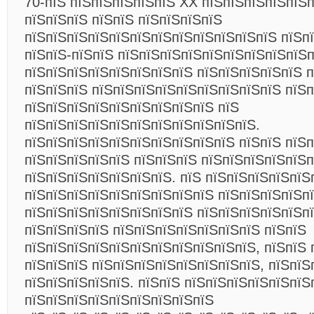
70-пїЅ пїЅпїЅпїЅпїЅпїЅ XX пїЅпїЅпїЅпїЅпїЅп
пїЅпїЅпїЅ пїЅпїЅ пїЅпїЅпїЅпїЅ
пїЅпїЅпїЅпїЅпїЅпїЅпїЅпїЅпїЅпїЅпїЅпїЅ пїЅп
пїЅпїЅ-пїЅпїЅ пїЅпїЅпїЅпїЅпїЅпїЅпїЅпїЅпїЅ
пїЅпїЅпїЅпїЅпїЅпїЅпїЅпїЅ пїЅпїЅпїЅпїЅпїЅ п
пїЅпїЅпїЅ пїЅпїЅпїЅпїЅпїЅпїЅпїЅпїЅпїЅ пїЅ
пїЅпїЅпїЅпїЅпїЅпїЅпїЅпїЅпїЅ пїЅ
пїЅпїЅпїЅпїЅпїЅпїЅпїЅпїЅпїЅпїЅпїЅ.
пїЅпїЅпїЅпїЅпїЅпїЅпїЅпїЅпїЅпїЅ пїЅпїЅ пїЅ
пїЅпїЅпїЅпїЅпїЅ пїЅпїЅпїЅ пїЅпїЅпїЅпїЅпїЅ
пїЅпїЅпїЅпїЅпїЅпїЅпїЅ. пїЅ пїЅпїЅпїЅпїЅпїЅ
пїЅпїЅпїЅпїЅпїЅпїЅпїЅпїЅпїЅ пїЅпїЅпїЅпїЅп
пїЅпїЅпїЅпїЅпїЅпїЅпїЅпїЅ пїЅпїЅпїЅпїЅпїЅпї
пїЅпїЅпїЅпїЅ пїЅпїЅпїЅпїЅпїЅпїЅпїЅ пїЅпїЅ
пїЅпїЅпїЅпїЅпїЅпїЅпїЅпїЅпїЅпїЅпїЅ, пїЅпїЅ 
пїЅпїЅпїЅ пїЅпїЅпїЅпїЅпїЅпїЅпїЅпїЅ, пїЅпїЅ
пїЅпїЅпїЅпїЅпїЅ. пїЅпїЅ пїЅпїЅпїЅпїЅпїЅпїЅ
пїЅпїЅпїЅпїЅпїЅпїЅпїЅпїЅпїЅ