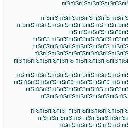
пїЅпїЅпїЅпїЅпїЅпїЅпїЅпї
пїЅпїЅпїЅпїЅпїЅпїЅпїЅпїЅ пїЅпї
пїЅпїЅпїЅпїЅпїЅпїЅпїЅпїЅпїЅпїЅ пїЅпїЅпї
пїЅ пїЅпїЅпїЅпїЅпїЅпї
пїЅпїЅ пїЅпїЅпїЅпїЅпїЅпїЅпїЅ пїЅп
пїЅпїЅпїЅпїЅпїЅпїЅпїЅпїЅпїЅ пїЅпї
пїЅпїЅпїЅпїЅпїЅпїЅпїЅпїЅпїЅпїЅпїЅ
пїЅпїЅпїЅпїЅпїЅпїЅпїЅ пїЅпїЅпїЅпїЅпїЅпїЅ
пїЅ пїЅпїЅпїЅпїЅпїЅпїЅпїЅпїЅпїЅпїЅпїЅ п
пїЅпїЅпїЅпїЅпїЅпїЅпїЅ пїЅпїЅпїЅпїЅ пїЅ п
пїЅпїЅпїЅпїЅпїЅпїЅпїЅпїЅпїЅ пїЅпїЅпї
пїЅпїЅпїЅпїЅпїЅпїЅпїЅпїЅпїЅпїЅ
пїЅпїЅпїЅпїЅ: пїЅпїЅпїЅпїЅпїЅпїЅпї
пїЅпїЅпїЅпїЅпїЅ пїЅпїЅпїЅпїЅпїЅ
пїЅпїЅпїЅпїЅпїЅ пїЅпїЅ п