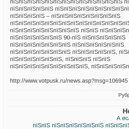
пїЅпїЅпїЅпїЅпїЅпїЅпїЅпїЅпїЅпїЅпїЅпїЅпїЅ п
пїЅпїЅпїЅпїЅпїЅ пїЅпїЅпїЅпїЅпїЅпїЅпїЅпїЅп
пїЅпїЅпїЅпїЅ – пїЅпїЅпїЅпїЅпїЅпїЅпїЅпїЅ
пїЅпїЅпїЅпїЅпїЅпїЅпїЅпїЅпїЅпїЅпїЅпїЅпїЅпї
пїЅпїЅпїЅпїЅпїЅпїЅпїЅпїЅ пїЅпїЅ пїЅпїЅпїЅп
пїЅпїЅпїЅпїЅпїЅпїЅ 90-пїЅ пїЅпїЅпїЅпїЅпїЅ
пїЅпїЅпїЅпїЅпїЅпїЅпїЅ пїЅпїЅпїЅпїЅпїЅпїЅ
пїЅпїЅпїЅпїЅпїЅпїЅпїЅ пїЅпїЅпїЅпїЅпїЅ, пїЅ
пїЅпїЅпїЅпїЅпїЅпїЅ, пїЅпїЅпїЅ пїЅпїЅ
пїЅпїЅпїЅпїЅпїЅпїЅпїЅпїЅпїЅ, пїЅпїЅпїЅпїЅп
http://www.votpusk.ru/news.asp?msg=106945
Руб
Н
А ес
пїЅпїЅ пїЅпїЅпїЅпїЅпїЅпїЅ пїЅпїЅп