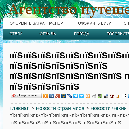
ОФОРМИТЬ ЗАГРАНПАСПОРТ
ОФОРМИТЬ ВИЗУ
СП
ОТЕЛИ
ОТЗЫВЫ
ПОГОДА
ПОСОЛЬСТ
пїЅпїЅпїЅпїЅпїЅпїЅпїЅпїЅп
пїЅпїЅпїЅпїЅпїЅпїЅпїЅ
пїЅпїЅпїЅпїЅпїЅпїЅпїЅпїЅ 
пїЅпїЅпїЅпїЅпїЅ
Поделиться…
Главная
>
Новости стран мира
>
Новости Чехии
пїЅпїЅпїЅпїЅпїЅпїЅпїЅпїЅпїЅпїЅпїЅпїЅпїЅ пїЅпїЅ
пїЅпїЅпїЅпїЅпїЅпїЅпїЅпїЅ пїЅ пїЅпїЅпїЅпїЅпїЅ