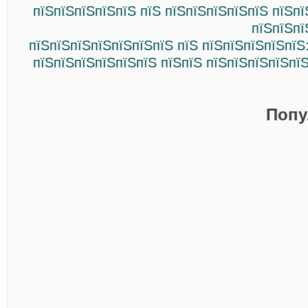
пїЅпїЅпїЅпїЅпїЅ пїЅ пїЅпїЅпїЅпїЅпїЅ пїЅп
пїЅпїЅпї
пїЅпїЅпїЅпїЅпїЅпїЅпїЅ пїЅ пїЅпїЅпїЅпїЅпїЅ
пїЅпїЅпїЅпїЅпїЅпїЅ пїЅпїЅ пїЅпїЅпїЅпїЅпї
Попу