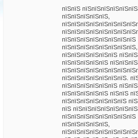
пїЅпїЅ пїЅпїЅпїЅпїЅпїЅпїЅ
пїЅпїЅпїЅпїЅпїЅ,
пїЅпїЅпїЅпїЅпїЅпїЅпїЅпїЅ
пїЅпїЅпїЅпїЅпїЅпїЅпїЅпїЅ
пїЅпїЅпїЅпїЅпїЅпїЅпїЅпїЅ
пїЅпїЅпїЅпїЅпїЅпїЅпїЅпїЅ,
пїЅпїЅпїЅпїЅпїЅпїЅ пїЅпї
пїЅпїЅпїЅпїЅпїЅ пїЅпїЅпї
пїЅпїЅпїЅпїЅпїЅпїЅпїЅпїЅ
пїЅпїЅпїЅпїЅпїЅпїЅпїЅ. пї
пїЅпїЅпїЅпїЅпїЅпїЅ пїЅпї
пїЅпїЅпїЅпїЅпїЅ пїЅпїЅ пї
пїЅпїЅпїЅпїЅпїЅпїЅпїЅ пїЅ
пїЅ пїЅпїЅпїЅпїЅпїЅпїЅпїЅ
пїЅпїЅпїЅпїЅпїЅпїЅпїЅпїЅ
пїЅпїЅпїЅпїЅпїЅ,
пїЅпїЅпїЅпїЅпїЅпїЅпїЅпїЅ