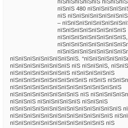
пїЅпїЅпїЅпїЅпїЅ пїЅпїЅпї
пїЅпїЅ 480 пїЅпїЅпїЅпїЅпї
пїЅ пїЅпїЅпїЅпїЅпїЅпїЅпїЅ
– пїЅпїЅпїЅпїЅпїЅпїЅпїЅпї
пїЅпїЅпїЅпїЅпїЅпїЅпїЅпїЅ 
пїЅпїЅпїЅпїЅпїЅпїЅпїЅпїЅ,
пїЅпїЅпїЅпїЅпїЅпїЅпїЅпїЅ
пїЅпїЅпїЅпїЅпїЅпїЅпїЅпїЅ
пїЅпїЅпїЅпїЅпїЅпїЅпїЅпїЅ. “пїЅпїЅпїЅпїЅпїЅ
пїЅпїЅпїЅпїЅпїЅпїЅпїЅ пїЅ пїЅпїЅпїЅ, пїЅпї
пїЅпїЅпїЅпїЅпїЅпїЅпїЅ пїЅпїЅпїЅпїЅпїЅ
пїЅпїЅпїЅпїЅпїЅпїЅпїЅпїЅпїЅ пїЅпїЅ пїЅпїЅ
пїЅпїЅпїЅпїЅпїЅпїЅпїЅпїЅпїЅпїЅпїЅпїЅпїЅ
пїЅпїЅпїЅпїЅпїЅпїЅпїЅпїЅ пїЅ пїЅпїЅпїЅпїЅп
пїЅпїЅпїЅ пїЅпїЅпїЅпїЅпїЅ пїЅпїЅпїЅ
пїЅпїЅпїЅпїЅпїЅпїЅпїЅпїЅпїЅпїЅпїЅпїЅпїЅ п
пїЅпїЅпїЅпїЅпїЅпїЅпїЅпїЅпїЅпїЅпїЅпїЅ
пїЅп
пїЅпїЅпїЅпїЅпїЅпїЅпїЅпїЅпїЅпїЅпїЅ пїЅ