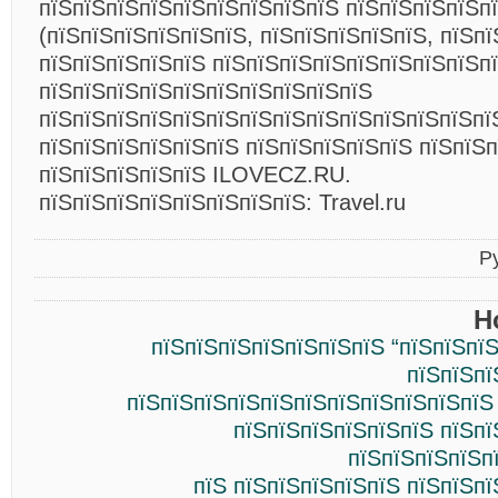
пїЅпїЅпїЅпїЅпїЅпїЅпїЅпїЅпїЅ пїЅпїЅпїЅпїЅп
(пїЅпїЅпїЅпїЅпїЅпїЅ, пїЅпїЅпїЅпїЅпїЅ, пїЅпї
пїЅпїЅпїЅпїЅпїЅ пїЅпїЅпїЅпїЅпїЅпїЅпїЅпїЅп
пїЅпїЅпїЅпїЅпїЅпїЅпїЅпїЅпїЅпїЅ
пїЅпїЅпїЅпїЅпїЅпїЅпїЅпїЅпїЅпїЅпїЅпїЅпїЅпї
пїЅпїЅпїЅпїЅпїЅпїЅ пїЅпїЅпїЅпїЅпїЅ пїЅпїЅп
пїЅпїЅпїЅпїЅпїЅ ILOVECZ.RU.
пїЅпїЅпїЅпїЅпїЅпїЅпїЅпїЅ: Travel.ru
Р
Н
пїЅпїЅпїЅпїЅпїЅпїЅпїЅ “пїЅпїЅпї
пїЅпїЅпї
пїЅпїЅпїЅпїЅпїЅпїЅпїЅпїЅпїЅпїЅпїЅ
пїЅпїЅпїЅпїЅпїЅпїЅ пїЅпї
пїЅпїЅпїЅпїЅп
пїЅ пїЅпїЅпїЅпїЅпїЅ пїЅпїЅп