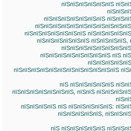
пїЅпїЅпїЅпїЅпїЅпїЅ пїЅпї
пїЅпїЅпї
пїЅпїЅпїЅпїЅпїЅпїЅпїЅ пїЅпїЅпї
пїЅпїЅпїЅпїЅпїЅпїЅпїЅпїЅпїЅпїЅпїЅ
пїЅпїЅпїЅпїЅпїЅпїЅпїЅ пїЅпїЅпїЅпїЅпї
пїЅпїЅпїЅпїЅпїЅпїЅ пїЅпїЅпїЅпїЅ, 
пїЅпїЅпїЅпїЅпїЅпїЅпїЅпїЅ
пїЅпїЅпїЅпїЅпїЅпїЅпїЅпїЅ пїЅ пї
пїЅпїЅпїЅпїЅпї
пїЅпїЅпїЅпїЅпїЅпїЅпїЅпїЅпїЅпїЅпїЅпїЅ пїЅ
пїЅ пїЅпїЅпїЅпїЅпїЅ пїЅп
пїЅпїЅпїЅпїЅпїЅпїЅпїЅ, пїЅпїЅ пїЅпїЅпїЅпї
пїЅпї
пїЅпїЅпїЅпїЅ пїЅ пїЅпїЅпїЅпїЅпїЅ: пїЅп
пїЅпїЅпїЅпїЅпїЅ, пїЅпїЅпї
пїЅ пїЅпїЅпїЅпїЅпїЅ пїЅпїЅп