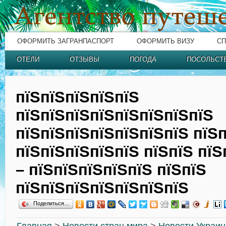
ОФОРМИТЬ ЗАГРАНПАСПОРТ
ОФОРМИТЬ ВИЗУ
СП
ОТЕЛИ
ОТЗЫВЫ
ПОГОДА
ПОСОЛЬСТ
пїЅпїЅпїЅпїЅпїЅ
пїЅпїЅпїЅпїЅпїЅпїЅпїЅпїЅ
пїЅпїЅпїЅпїЅпїЅпїЅпїЅ пїЅ
пїЅпїЅпїЅпїЅпїЅ пїЅпїЅ пїЅ
– пїЅпїЅпїЅпїЅпїЅ пїЅпїЅ
пїЅпїЅпїЅпїЅпїЅпїЅпїЅ
Поделиться…