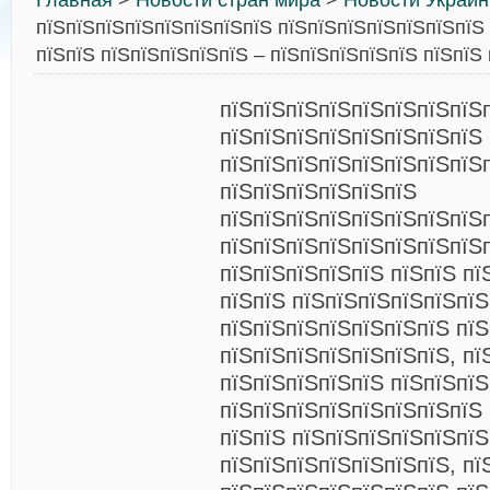
Главная
>
Новости стран мира
>
Новости Украи
пїЅпїЅпїЅпїЅпїЅпїЅпїЅпїЅ пїЅпїЅпїЅпїЅпїЅпїЅпїЅ 
пїЅпїЅ пїЅпїЅпїЅпїЅпїЅ – пїЅпїЅпїЅпїЅпїЅ пїЅпїЅ
пїЅпїЅпїЅпїЅпїЅпїЅпїЅпїЅ
пїЅпїЅпїЅпїЅпїЅпїЅпїЅпїЅ
пїЅпїЅпїЅпїЅпїЅпїЅпїЅпїЅ
пїЅпїЅпїЅпїЅпїЅпїЅ
пїЅпїЅпїЅпїЅпїЅпїЅпїЅпїЅ
пїЅпїЅпїЅпїЅпїЅпїЅпїЅпїЅ
пїЅпїЅпїЅпїЅпїЅ пїЅпїЅ пї
пїЅпїЅ пїЅпїЅпїЅпїЅпїЅпїЅ
пїЅпїЅпїЅпїЅпїЅпїЅпїЅ пїЅ
пїЅпїЅпїЅпїЅпїЅпїЅпїЅ, пї
пїЅпїЅпїЅпїЅпїЅ пїЅпїЅпїЅ
пїЅпїЅпїЅпїЅпїЅпїЅпїЅпїЅ
пїЅпїЅ пїЅпїЅпїЅпїЅпїЅпїЅ
пїЅпїЅпїЅпїЅпїЅпїЅпїЅ, пї