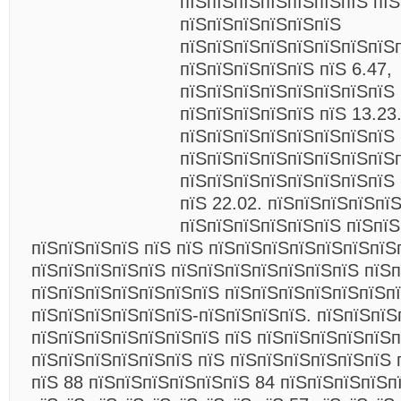
пїЅпїЅпїЅпїЅпїЅпїЅпїЅ пїЅ
пїЅпїЅпїЅпїЅпїЅпїЅ
пїЅпїЅпїЅпїЅпїЅпїЅпїЅпїЅ
пїЅпїЅпїЅпїЅпїЅ пїЅ 6.47,
пїЅпїЅпїЅпїЅпїЅпїЅпїЅпїЅ 
пїЅпїЅпїЅпїЅпїЅ пїЅ 13.23
пїЅпїЅпїЅпїЅпїЅпїЅпїЅпїЅ
пїЅпїЅпїЅпїЅпїЅпїЅпїЅпїЅп
пїЅпїЅпїЅпїЅпїЅпїЅпїЅпїЅ 
пїЅ 22.02. пїЅпїЅпїЅпїЅпї
пїЅпїЅпїЅпїЅпїЅпїЅ пїЅпї
пїЅпїЅпїЅпїЅ пїЅ пїЅ пїЅпїЅпїЅпїЅпїЅпїЅпїЅ
пїЅпїЅпїЅпїЅпїЅ пїЅпїЅпїЅпїЅпїЅпїЅпїЅ пїЅп
пїЅпїЅпїЅпїЅпїЅпїЅпїЅ пїЅпїЅпїЅпїЅпїЅпїЅпї
пїЅпїЅпїЅпїЅпїЅпїЅ-пїЅпїЅпїЅпїЅ. пїЅпїЅпїЅ
пїЅпїЅпїЅпїЅпїЅпїЅпїЅ пїЅ пїЅпїЅпїЅпїЅпїЅп
пїЅпїЅпїЅпїЅпїЅпїЅ пїЅ пїЅпїЅпїЅпїЅпїЅпїЅ 
пїЅ 88 пїЅпїЅпїЅпїЅпїЅпїЅ 84 пїЅпїЅпїЅпїЅпї