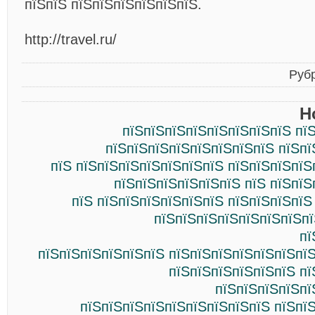
пїЅпїЅ пїЅпїЅпїЅпїЅпїЅпїЅ.
http://travel.ru/
Руб
Н
пїЅпїЅпїЅпїЅпїЅпїЅпїЅпїЅ пї
пїЅпїЅпїЅпїЅпїЅпїЅпїЅпїЅ пїЅпї
пїЅ пїЅпїЅпїЅпїЅпїЅпїЅпїЅ пїЅпїЅпїЅпїЅ
пїЅпїЅпїЅпїЅпїЅпїЅ пїЅ пїЅпїЅ
пїЅ пїЅпїЅпїЅпїЅпїЅпїЅ пїЅпїЅпїЅпїЅ
пїЅпїЅпїЅпїЅпїЅпїЅпїЅпї
пї
пїЅпїЅпїЅпїЅпїЅпїЅ пїЅпїЅпїЅпїЅпїЅпїЅпї
пїЅпїЅпїЅпїЅпїЅпїЅ пї
пїЅпїЅпїЅпїЅпї
пїЅпїЅпїЅпїЅпїЅпїЅпїЅпїЅпїЅ пїЅпї