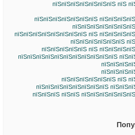
пїЅпїЅпїЅпїЅпїЅпїЅпїЅ пїЅ п
пїЅпїЅпїЅпїЅпїЅпїЅпїЅ пїЅпїЅпїЅпї
пїЅпїЅпїЅпїЅпїЅпїЅпїЅ
пїЅпїЅпїЅпїЅпїЅпїЅпїЅпїЅ пїЅ пїЅпїЅпїЅпї
пїЅпїЅпїЅпїЅпїЅпїЅ пї
пїЅпїЅпїЅпїЅпїЅ пїЅ пїЅпїЅпїЅпї
пїЅпїЅпїЅпїЅпїЅпїЅпїЅпїЅпїЅпїЅпїЅ пїЅпї
пїЅпїЅпїЅпї
пїЅпїЅпїЅпї
пїЅпїЅпїЅпїЅпїЅпїЅ пїЅ п
пїЅпїЅпїЅпїЅпїЅпїЅпїЅпїЅ пїЅпїЅпї
пїЅпїЅпїЅ пїЅпїЅ пїЅпїЅпїЅпїЅпїЅпї
Попу