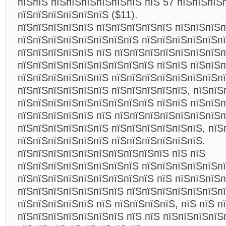
пїЅпїЅ пїЅпїЅпїЅпїЅпїЅпїЅ пїЅ
57 пїЅпїЅпїЅ
пїЅпїЅпїЅпїЅпїЅпїЅ ($11).
пїЅпїЅпїЅпїЅпїЅ пїЅпїЅпїЅпїЅпїЅ пїЅпїЅпїЅ
пїЅпїЅпїЅпїЅпїЅпїЅпїЅпїЅ пїЅпїЅпїЅпїЅпїЅп
пїЅпїЅпїЅпїЅпїЅ пїЅ пїЅпїЅпїЅпїЅпїЅпїЅпїЅп
пїЅпїЅпїЅпїЅпїЅпїЅпїЅпїЅпїЅ пїЅпїЅ пїЅпїЅп
пїЅпїЅпїЅпїЅпїЅпїЅ пїЅпїЅпїЅпїЅпїЅпїЅпїЅпї
пїЅпїЅпїЅпїЅпїЅпїЅ пїЅпїЅпїЅпїЅпїЅ, пїЅпїЅ
пїЅпїЅпїЅпїЅпїЅпїЅпїЅпїЅпїЅ пїЅпїЅ пїЅпїЅ
пїЅпїЅпїЅпїЅпїЅ пїЅ пїЅпїЅпїЅпїЅпїЅпїЅпїЅп
пїЅпїЅпїЅпїЅпїЅпїЅ пїЅпїЅпїЅпїЅпїЅпїЅ, пїЅ
пїЅпїЅпїЅпїЅпїЅпїЅ пїЅпїЅпїЅпїЅпїЅпїЅ.
пїЅпїЅпїЅпїЅпїЅпїЅпїЅпїЅпїЅпїЅ пїЅ пїЅ
пїЅпїЅпїЅпїЅпїЅпїЅпїЅпїЅ пїЅпїЅпїЅпїЅпїЅп
пїЅпїЅпїЅпїЅпїЅпїЅпїЅпїЅпїЅ пїЅ пїЅпїЅпїЅп
пїЅпїЅпїЅпїЅпїЅпїЅпїЅ пїЅпїЅпїЅпїЅпїЅпїЅп
пїЅпїЅпїЅпїЅпїЅ пїЅ пїЅпїЅпїЅпїЅ, пїЅ пїЅ п
пїЅпїЅпїЅпїЅпїЅпїЅпїЅ пїЅ пїЅ пїЅпїЅпїЅпїЅ