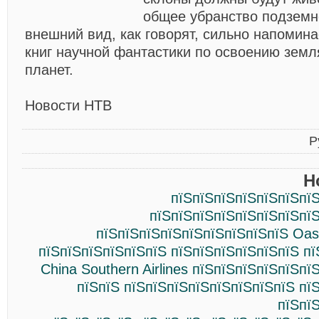
общее убранство подземно
внешний вид, как говорят, сильно напомин
книг научной фантастики по освоению земл
планет.
Новости НТВ
Р
Н
пїЅпїЅпїЅпїЅпїЅпїЅпїЅ
пїЅпїЅпїЅпїЅпїЅпїЅпїЅпїЅ
пїЅпїЅпїЅпїЅпїЅпїЅпїЅпїЅпїЅ Oasi
пїЅпїЅпїЅпїЅпїЅпїЅ пїЅпїЅпїЅпїЅпїЅпїЅ п
China Southern Airlines пїЅпїЅпїЅпїЅпїЅпї
пїЅпїЅ пїЅпїЅпїЅпїЅпїЅпїЅпїЅпїЅ пї
пїЅпї