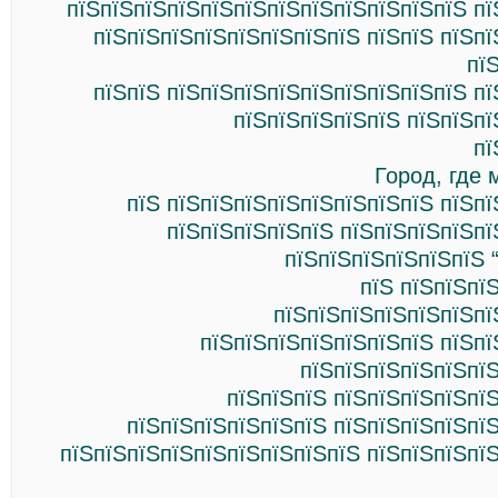
пїЅпїЅпїЅпїЅпїЅпїЅпїЅпїЅпїЅпїЅпїЅпїЅ пї
пїЅпїЅпїЅпїЅпїЅпїЅпїЅпїЅ пїЅпїЅ пїЅп
пї
пїЅпїЅ пїЅпїЅпїЅпїЅпїЅпїЅпїЅпїЅпїЅ п
пїЅпїЅпїЅпїЅпїЅ пїЅпїЅпї
пї
Город, где
пїЅ пїЅпїЅпїЅпїЅпїЅпїЅпїЅпїЅ пїЅп
пїЅпїЅпїЅпїЅпїЅ пїЅпїЅпїЅпїЅпї
пїЅпїЅпїЅпїЅпїЅпїЅ 
пїЅ пїЅпїЅпї
пїЅпїЅпїЅпїЅпїЅпїЅпї
пїЅпїЅпїЅпїЅпїЅпїЅпїЅ пїЅпї
пїЅпїЅпїЅпїЅпїЅпїЅ
пїЅпїЅпїЅ пїЅпїЅпїЅпїЅпї
пїЅпїЅпїЅпїЅпїЅпїЅ пїЅпїЅпїЅпїЅпї
пїЅпїЅпїЅпїЅпїЅпїЅпїЅпїЅпїЅ пїЅпїЅпїЅпї