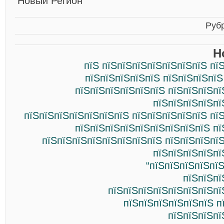
Новый Регион
Руб
Н
пїЅ пїЅпїЅпїЅпїЅпїЅпїЅпїЅ пї
пїЅпїЅпїЅпїЅпїЅ пїЅпїЅпїЅпїЅ
пїЅпїЅпїЅпїЅпїЅпїЅ пїЅпїЅпїЅпї
пїЅпїЅпїЅпїЅпї
пїЅпїЅпїЅпїЅпїЅпїЅпїЅ пїЅпїЅпїЅпїЅпїЅ пї
пїЅпїЅпїЅпїЅпїЅпїЅпїЅпїЅпїЅ пї
пїЅпїЅпїЅпїЅпїЅпїЅпїЅпїЅ пїЅпїЅпїЅпї
пїЅпїЅпїЅпїЅпї
“пїЅпїЅпїЅпїЅпї
пїЅпїЅпї
пїЅпїЅпїЅпїЅпїЅпїЅпїЅпї
пїЅпїЅпїЅпїЅпїЅпїЅ п
пїЅпїЅпїЅпї