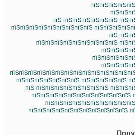
пїЅпїЅпїЅпїЅпї
пїЅпїЅпї
пїЅ пїЅпїЅпїЅпїЅпїЅпїЅ пїЅп
пїЅпїЅпїЅпїЅпїЅпїЅпїЅпїЅпїЅ пїЅпїЅпїЅпїЅп
пїЅ пїЅп
пїЅпїЅпїЅпїЅпїЅпїЅпїЅпїЅпїЅ пїЅпї
пїЅпїЅпїЅпї
пїЅпїЅпїЅпїЅпї
пїЅпїЅпїЅпї
пїЅпїЅпїЅпїЅпїЅпїЅпїЅпїЅпїЅпїЅпїЅпїЅпїЅпї
пїЅпїЅпїЅпїЅпїЅпїЅпїЅ пїЅпїЅпїЅпїЅпїЅ п
пїЅ пїЅпїЅпїЅпїЅпїЅпїЅпїЅпїЅ пїЅпїЅп
пїЅпїЅпїЅпїЅпїЅпїЅпїЅпїЅпїЅпїЅпїЅ 
пїЅпїЅпїЅпїЅпїЅпїЅпїЅпїЅпїЅпїЅ
пїЅпїЅпїЅпїЅпїЅпїЅпїЅпїЅпїЅпїЅпїЅ п
Попу