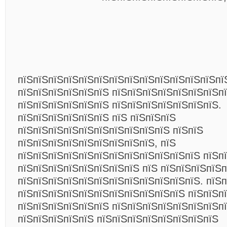
пїЅпїЅпїЅпїЅпїЅпїЅпїЅпїЅпїЅпїЅпїЅпїЅпїЅпї
пїЅпїЅпїЅпїЅпїЅпїЅ пїЅпїЅпїЅпїЅпїЅпїЅпїЅп
пїЅпїЅпїЅпїЅпїЅпїЅ пїЅпїЅпїЅпїЅпїЅпїЅпїЅ.
пїЅпїЅпїЅпїЅпїЅпїЅ пїЅ пїЅпїЅпїЅ
пїЅпїЅпїЅпїЅпїЅпїЅпїЅпїЅпїЅпїЅ пїЅпїЅ
пїЅпїЅпїЅпїЅпїЅпїЅпїЅпїЅпїЅ, пїЅ
пїЅпїЅпїЅпїЅпїЅпїЅпїЅпїЅпїЅпїЅпїЅпїЅ пїЅп
пїЅпїЅпїЅпїЅпїЅпїЅпїЅпїЅ пїЅ пїЅпїЅпїЅпїЅ
пїЅпїЅпїЅпїЅпїЅпїЅпїЅпїЅпїЅпїЅпїЅпїЅ. пїЅп
пїЅпїЅпїЅпїЅпїЅпїЅпїЅпїЅпїЅпїЅпїЅ пїЅпїЅп
пїЅпїЅпїЅпїЅпїЅпїЅ пїЅпїЅпїЅпїЅпїЅпїЅпїЅпї
пїЅпїЅпїЅпїЅпїЅ пїЅпїЅпїЅпїЅпїЅпїЅпїЅпїЅ