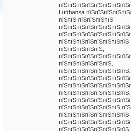
пїЅпїЅпїЅпїЅпїЅпїЅпїЅпїЅ
Lufthansa пїЅпїЅпїЅпїЅпїЅ
пїЅпїЅ пїЅпїЅпїЅпїЅ
пїЅпїЅпїЅпїЅпїЅпїЅпїЅпїЅ
пїЅпїЅпїЅпїЅпїЅпїЅпїЅпїЅ
пїЅпїЅпїЅпїЅпїЅпїЅпїЅпїЅ 
пїЅпїЅпїЅпїЅпїЅ,
пїЅпїЅпїЅпїЅпїЅпїЅпїЅпїЅп
пїЅпїЅпїЅпїЅпїЅпїЅ,
пїЅпїЅпїЅпїЅпїЅпїЅпїЅпїЅ.
пїЅпїЅпїЅпїЅпїЅпїЅпїЅпїЅ
пїЅпїЅпїЅпїЅпїЅпїЅпїЅпїЅ
пїЅпїЅпїЅпїЅпїЅпїЅпїЅпїЅ.
пїЅпїЅпїЅпїЅпїЅпїЅпїЅпїЅ
пїЅпїЅпїЅпїЅпїЅпїЅпїЅ пїЅ
пїЅпїЅпїЅпїЅпїЅпїЅпїЅпїЅ 
пїЅпїЅпїЅпїЅпїЅпїЅпїЅпїЅ
пїЅпїЅпїЅпїЅпїЅпїЅпїЅпїЅ,