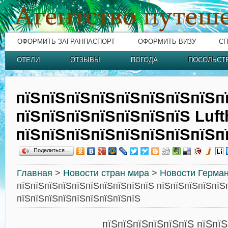
ОФОРМИТЬ ЗАГРАНПАСПОРТ
ОФОРМИТЬ ВИЗУ
СП
ОТЕЛИ
ОТЗЫВЫ
ПОГОДА
ПОСОЛЬСТ
пїЅпїЅпїЅпїЅпїЅпїЅпїЅпїЅп
пїЅпїЅпїЅпїЅпїЅпїЅпїЅ Luft
пїЅпїЅпїЅпїЅпїЅпїЅпїЅпїЅп
Поделиться…
Главная
>
Новости стран мира
>
Новости Герма
пїЅпїЅпїЅпїЅпїЅпїЅпїЅпїЅпїЅпїЅ пїЅпїЅпїЅпїЅпїЅп
пїЅпїЅпїЅпїЅпїЅпїЅпїЅпїЅпїЅ
пїЅпїЅпїЅпїЅпїЅпїЅ пїЅпї