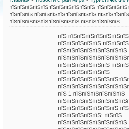
Главная
>
Новости стран мира
>
Туристические 
пїЅпїЅпїЅпїЅпїЅпїЅпїЅпїЅпїЅпїЅпїЅ пїЅпїЅпїЅпїЅ
пїЅпїЅпїЅ пїЅпїЅпїЅпїЅпїЅпїЅпїЅпїЅ пїЅпїЅпїЅпїЅ
пїЅпїЅпїЅпїЅпїЅпїЅпїЅпїЅпїЅ пїЅпїЅпїЅпїЅпїЅ
пїЅ пїЅпїЅпїЅпїЅпїЅпїЅпїЅ
пїЅпїЅпїЅпїЅпїЅ пїЅпїЅпї
пїЅпїЅпїЅпїЅпїЅпїЅпїЅпїЅ
пїЅпїЅпїЅпїЅпїЅпїЅпїЅпїЅп
пїЅпїЅпїЅпїЅпїЅпїЅ пїЅпїЅ
пїЅпїЅпїЅпїЅпїЅпїЅ
пїЅпїЅпїЅпїЅпїЅпїЅпїЅпїЅ
пїЅпїЅпїЅпїЅпїЅпїЅпїЅпїЅп
пїЅ 1 пїЅпїЅпїЅпїЅпїЅпїЅ
пїЅпїЅпїЅпїЅпїЅпїЅпїЅпїЅ
пїЅпїЅпїЅпїЅпїЅпїЅпїЅ пїЅ
пїЅпїЅпїЅпїЅпїЅ: пїЅпїЅ
пїЅпїЅпїЅпїЅпїЅпїЅпїЅпїЅ 