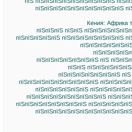
пїЅ пїЅпїЅпїЅпїЅпїЅпїЅпїЅпїЅпїЅ пїЅп
пїЅпїЅпїЅпїЅпїЅпїЅпїЅпїЅпїЅпїЅ пї
Кения: Африка 
пїЅпїЅпїЅ пїЅпїЅ пїЅпїЅпїЅпїЅпїЅп
пїЅпїЅпїЅпїЅпїЅ пїЅпїЅпїЅпїЅпїЅпїЅпїЅ п
пїЅпїЅпїЅпїЅпїЅпї
пїЅпїЅпїЅпїЅп
пїЅпїЅпїЅпїЅпїЅпїЅпїЅ пїЅ пїЅпїЅп
пїЅпїЅ пїЅпїЅпїЅпїЅпїЅ
пїЅпїЅпїЅпїЅпїЅпїЅпїЅ пїЅ
пїЅпїЅпїЅпїЅпїЅпїЅпїЅпїЅпїЅ пїЅпїЅпїЅпї
пїЅпїЅпїЅпїЅпїЅпїЅ пїЅпїЅпїЅпїЅпї
пїЅпїЅпїЅпїЅпїЅпїЅпїЅпїЅпїЅ пїЅпїЅпї
пїЅпїЅпїЅпїЅпїЅпїЅпїЅпїЅ пїЅпїЅпїЅпїЅпї
пїЅпїЅпїЅпїЅпїЅпїЅпїЅпїЅпїЅпїЅпїЅ