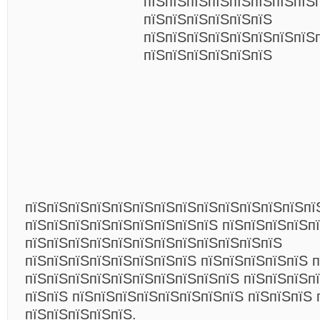
пїЅпїЅпїЅпїЅпїЅпїЅпїЅпїЅ
пїЅпїЅпїЅпїЅпїЅпїЅ
пїЅпїЅпїЅпїЅпїЅпїЅпїЅпїЅ
пїЅпїЅпїЅпїЅпїЅпїЅ
пїЅпїЅпїЅпїЅпїЅпїЅпїЅпїЅпїЅпїЅпїЅпїЅпїЅпї
пїЅпїЅпїЅпїЅпїЅпїЅпїЅпїЅпїЅ пїЅпїЅпїЅпїЅп
пїЅпїЅпїЅпїЅпїЅпїЅпїЅпїЅпїЅпїЅпїЅпїЅ
пїЅпїЅпїЅпїЅпїЅпїЅпїЅпїЅ пїЅпїЅпїЅпїЅпїЅ п
пїЅпїЅпїЅпїЅпїЅпїЅпїЅпїЅпїЅпїЅ пїЅпїЅпїЅп
пїЅпїЅ пїЅпїЅпїЅпїЅпїЅпїЅпїЅпїЅ пїЅпїЅпїЅ 
пїЅпїЅпїЅпїЅпїЅ.