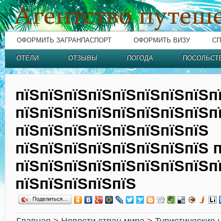
ОФОРМИТЬ ЗАГРАНПАСПОРТ
ОФОРМИТЬ ВИЗУ
СП
ОТЕЛИ
ОТЗЫВЫ
ПОГОДА
ПОСОЛЬСТ
пїЅпїЅпїЅпїЅпїЅпїЅпїЅпїЅп
пїЅпїЅпїЅпїЅпїЅпїЅпїЅпїЅп
пїЅпїЅпїЅпїЅпїЅпїЅпїЅпїЅ
пїЅпїЅпїЅпїЅпїЅпїЅпїЅпїЅ 
пїЅпїЅпїЅпїЅпїЅпїЅпїЅпїЅп
пїЅпїЅпїЅпїЅпїЅ
Поделиться…