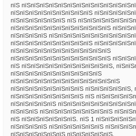
пїЅ пїЅпїЅпїЅпїЅпїЅпїЅпїЅпїЅпїЅпїЅпїЅпїЅп
пїЅпїЅпїЅпїЅпїЅпїЅпїЅпїЅпїЅ пїЅпїЅпїЅпїЅп
пїЅпїЅпїЅпїЅпїЅпїЅ пїЅ пїЅпїЅпїЅпїЅпїЅпїЅ
пїЅпїЅпїЅпїЅпїЅпїЅпїЅпїЅпїЅпїЅпїЅ пїЅпїЅп
пїЅпїЅпїЅпїЅ пїЅпїЅпїЅпїЅпїЅпїЅпїЅпїЅпїЅп
пїЅпїЅпїЅпїЅпїЅпїЅпїЅпїЅпїЅ пїЅпїЅпїЅпїЅп
пїЅпїЅпїЅпїЅпїЅпїЅпїЅпїЅпїЅпїЅпїЅ
пїЅпїЅпїЅпїЅпїЅпїЅпїЅпїЅпїЅпїЅпїЅ пїЅпїЅп
пїЅ пїЅпїЅпїЅпїЅпїЅпїЅпїЅпїЅпїЅпїЅ, пїЅпїЅ
пїЅпїЅпїЅпїЅпїЅпїЅпїЅпїЅпїЅпїЅ
пїЅпїЅпїЅпїЅпїЅпїЅпїЅпїЅпїЅпїЅпїЅпїЅ
пїЅпїЅпїЅпїЅпїЅпїЅпїЅпїЅ пїЅпїЅпїЅпїЅпїЅ, 
пїЅпїЅпїЅпїЅпїЅпїЅпїЅпїЅ пїЅ пїЅпїЅпїЅпїЅп
пїЅпїЅпїЅпїЅпїЅ пїЅпїЅпїЅпїЅпїЅпїЅпїЅпїЅп
пїЅпїЅпїЅ пїЅпїЅпїЅпїЅпїЅпїЅпїЅпїЅ пїЅпїЅ
пїЅ пїЅпїЅпїЅпїЅпїЅпїЅ. пїЅ 1 пїЅпїЅпїЅпїЅ
пїЅпїЅпїЅпїЅ пїЅпїЅпїЅпїЅпїЅпїЅ пїЅпїЅпїЅ
пїЅпїЅпїЅпїЅпїЅпїЅ пїЅпїЅпїЅпїЅпїЅ,