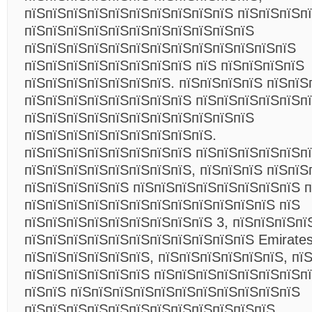
пїЅпїЅпїЅпїЅпїЅпїЅпїЅпїЅпїЅпїЅ пїЅпїЅпїЅп
пїЅпїЅпїЅпїЅпїЅпїЅпїЅпїЅпїЅпїЅпїЅ
пїЅпїЅпїЅпїЅпїЅпїЅпїЅпїЅпїЅпїЅпїЅпїЅпїЅ
пїЅпїЅпїЅпїЅпїЅпїЅпїЅпїЅ пїЅ пїЅпїЅпїЅпїЅ
пїЅпїЅпїЅпїЅпїЅпїЅпїЅ. пїЅпїЅпїЅпїЅ пїЅпїЅ
пїЅпїЅпїЅпїЅпїЅпїЅпїЅпїЅ пїЅпїЅпїЅпїЅпїЅп
пїЅпїЅпїЅпїЅпїЅпїЅпїЅпїЅпїЅпїЅпїЅ
пїЅпїЅпїЅпїЅпїЅпїЅпїЅпїЅпїЅ.
пїЅпїЅпїЅпїЅпїЅпїЅпїЅпїЅ пїЅпїЅпїЅпїЅпїЅп
пїЅпїЅпїЅпїЅпїЅпїЅпїЅпїЅ, пїЅпїЅпїЅ пїЅпїЅ
пїЅпїЅпїЅпїЅпїЅ пїЅпїЅпїЅпїЅпїЅпїЅпїЅпїЅ 
пїЅпїЅпїЅпїЅпїЅпїЅпїЅпїЅпїЅпїЅпїЅпїЅ пїЅ
пїЅпїЅпїЅпїЅпїЅпїЅпїЅпїЅпїЅ 3, пїЅпїЅпїЅпї
пїЅпїЅпїЅпїЅпїЅпїЅпїЅпїЅпїЅпїЅпїЅ Emirates
пїЅпїЅпїЅпїЅпїЅпїЅ, пїЅпїЅпїЅпїЅпїЅпїЅ, пї
пїЅпїЅпїЅпїЅпїЅпїЅ пїЅпїЅпїЅпїЅпїЅпїЅпїЅп
пїЅпїЅ пїЅпїЅпїЅпїЅпїЅпїЅпїЅпїЅпїЅпїЅпїЅ
пїЅпїЅпїЅпїЅпїЅпїЅпїЅпїЅпїЅпїЅпїЅпїЅ.