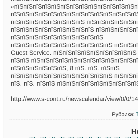
«пїЅпїЅпїЅпїЅпїЅпїЅпїЅпїЅпїЅпїЅпїЅпїЅпїЅп
пїЅпїЅпїЅпїЅпїЅпїЅпїЅпїЅпїЅпїЅпїЅпїЅпїЅпї
пїЅпїЅпїЅпїЅпїЅпїЅпїЅпїЅ пїЅпїЅпїЅпїЅпїЅп
пїЅпїЅпїЅпїЅпїЅпїЅпїЅпїЅпїЅ пїЅпїЅпїЅпїЅп
пїЅпїЅпїЅпїЅпїЅпїЅпїЅпїЅпїЅпїЅ
пїЅпїЅпїЅпїЅпїЅпїЅпїЅпїЅпїЅпїЅпїЅ пїЅпїЅ
Guest Service. пїЅпїЅпїЅпїЅпїЅпїЅпїЅпїЅпїЅ
пїЅпїЅ пїЅпїЅпїЅпїЅпїЅпїЅпїЅпїЅпїЅпїЅпїЅп
пїЅпїЅпїЅпїЅпїЅпїЅ, 8 пїЅ. пїЅ. пїЅпїЅ
пїЅпїЅпїЅпїЅпїЅпїЅпїЅпїЅпїЅпїЅпїЅ пїЅпїЅпї
пїЅ. пїЅ. пїЅпїЅ пїЅпїЅпїЅпїЅпїЅпїЅпїЅпїЅпї
http://www.s-cont.ru/newscalendar/view/0/0/1
Рубрика:
Н