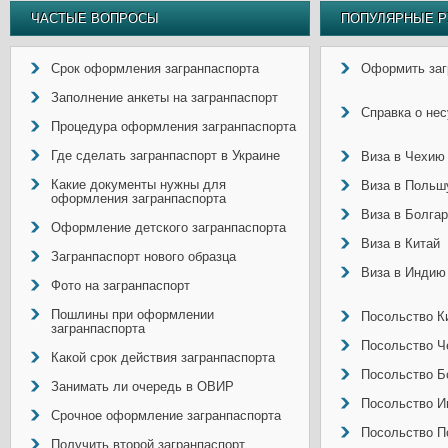
ЧАСТЫЕ ВОПРОСЫ
ПОПУЛЯРНЫЕ Р
Срок оформления загранпаспорта
Оформить заг
Заполнение анкеты на загранпаспорт
Справка о не
Процедура оформления загранпаспорта
Где сделать загранпаспорт в Украине
Виза в Чехию
Какие документы нужны для
Виза в Польш
оформления загранпаспорта
Виза в Болга
Оформление детского загранпаспорта
Виза в Китай
Загранпаспорт нового образца
Виза в Индию
Фото на загранпаспорт
Пошлины при оформлении
Посольство Ки
загранпаспорта
Посольство Ч
Какой срок действия загранпаспорта
Посольство Б
Занимать ли очередь в ОВИР
Посольство И
Срочное оформление загранпаспорта
Посольство П
Получить второй загранпаспорт