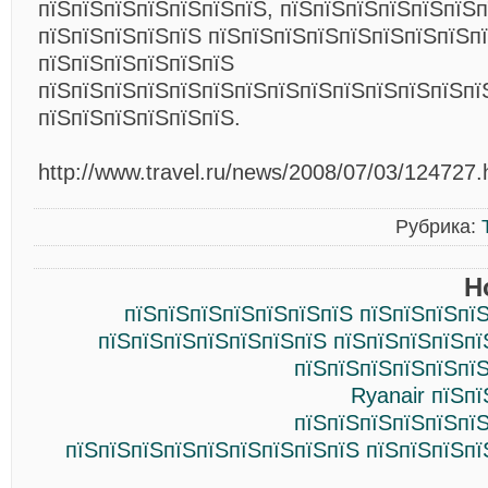
пїЅпїЅпїЅпїЅпїЅпїЅпїЅ, пїЅпїЅпїЅпїЅпїЅпїЅп
пїЅпїЅпїЅпїЅпїЅ пїЅпїЅпїЅпїЅпїЅпїЅпїЅпїЅпї
пїЅпїЅпїЅпїЅпїЅпїЅ
пїЅпїЅпїЅпїЅпїЅпїЅпїЅпїЅпїЅпїЅпїЅпїЅпїЅпї
пїЅпїЅпїЅпїЅпїЅпїЅ.
http://www.travel.ru/news/2008/07/03/124727.
Рубрика:
Н
пїЅпїЅпїЅпїЅпїЅпїЅпїЅ пїЅпїЅпїЅпї
пїЅпїЅпїЅпїЅпїЅпїЅпїЅ пїЅпїЅпїЅпїЅпї
пїЅпїЅпїЅпїЅпїЅпїЅ
Ryanair пїЅп
пїЅпїЅпїЅпїЅпїЅпїЅ
пїЅпїЅпїЅпїЅпїЅпїЅпїЅпїЅпїЅ пїЅпїЅпїЅпї