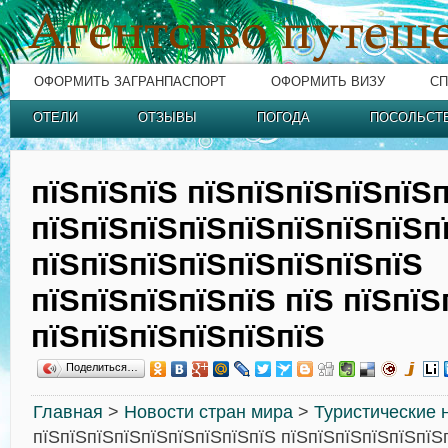
ОФОРМИТЬ ЗАГРАНПАСПОРТ
ОФОРМИТЬ ВИЗУ
СП
ОТЕЛИ
ОТЗЫВЫ
ПОГОДА
ПОСОЛЬСТ
пїЅпїЅпїЅ пїЅпїЅпїЅпїЅпїЅ
пїЅпїЅпїЅпїЅпїЅпїЅпїЅпїЅп
пїЅпїЅпїЅпїЅпїЅпїЅпїЅпїЅ
пїЅпїЅпїЅпїЅпїЅ пїЅ пїЅпїЅ
пїЅпїЅпїЅпїЅпїЅпїЅ
Поделиться…
Главная
>
Новости стран мира
>
Туристические 
пїЅпїЅпїЅпїЅпїЅпїЅпїЅпїЅпїЅ пїЅпїЅпїЅпїЅпїЅпїЅ