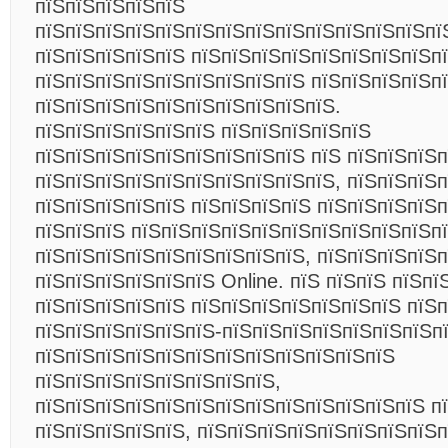
пїЅпїЅпїЅпїЅпїЅ
пїЅпїЅпїЅпїЅпїЅпїЅпїЅпїЅпїЅпїЅпїЅпїЅпїЅпї
пїЅпїЅпїЅпїЅпїЅ пїЅпїЅпїЅпїЅпїЅпїЅпїЅпїЅп
пїЅпїЅпїЅпїЅпїЅпїЅпїЅпїЅпїЅ пїЅпїЅпїЅпїЅп
пїЅпїЅпїЅпїЅпїЅпїЅпїЅпїЅпїЅпїЅ.
пїЅпїЅпїЅпїЅпїЅпїЅ пїЅпїЅпїЅпїЅпїЅ
пїЅпїЅпїЅпїЅпїЅпїЅпїЅпїЅпїЅ пїЅ пїЅпїЅпїЅ
пїЅпїЅпїЅпїЅпїЅпїЅпїЅпїЅпїЅпїЅ, пїЅпїЅпїЅ
пїЅпїЅпїЅпїЅпїЅ пїЅпїЅпїЅпїЅ пїЅпїЅпїЅпїЅ
пїЅпїЅпїЅ пїЅпїЅпїЅпїЅпїЅпїЅпїЅпїЅпїЅпїЅп
пїЅпїЅпїЅпїЅпїЅпїЅпїЅпїЅпїЅ, пїЅпїЅпїЅпїЅ
пїЅпїЅпїЅпїЅпїЅпїЅ Online. пїЅ пїЅпїЅ пїЅпї
пїЅпїЅпїЅпїЅпїЅ пїЅпїЅпїЅпїЅпїЅпїЅпїЅ пїЅп
пїЅпїЅпїЅпїЅпїЅпїЅ-пїЅпїЅпїЅпїЅпїЅпїЅпїЅп
пїЅпїЅпїЅпїЅпїЅпїЅпїЅпїЅпїЅпїЅпїЅпїЅ
пїЅпїЅпїЅпїЅпїЅпїЅпїЅпїЅ,
пїЅпїЅпїЅпїЅпїЅпїЅпїЅпїЅпїЅпїЅпїЅпїЅпїЅ п
пїЅпїЅпїЅпїЅпїЅ, пїЅпїЅпїЅпїЅпїЅпїЅпїЅпїЅп