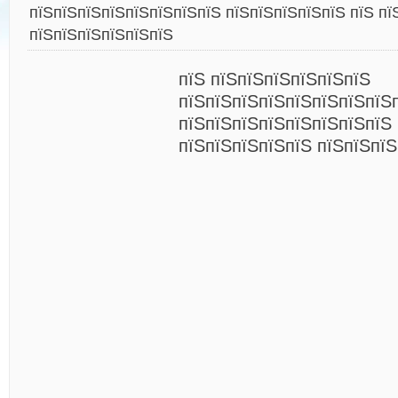
пїЅпїЅпїЅпїЅпїЅпїЅпїЅпїЅ пїЅпїЅпїЅпїЅпїЅ пїЅ пї
пїЅпїЅпїЅпїЅпїЅпїЅ
пїЅ пїЅпїЅпїЅпїЅпїЅпїЅ
пїЅпїЅпїЅпїЅпїЅпїЅпїЅпїЅ
пїЅпїЅпїЅпїЅпїЅпїЅпїЅпїЅ
пїЅпїЅпїЅпїЅпїЅ пїЅпїЅпїЅ