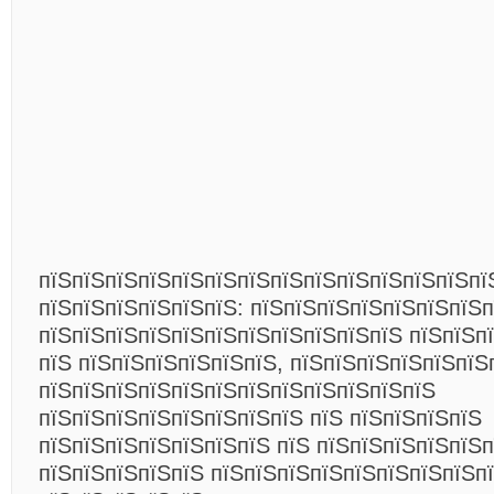
пїЅпїЅпїЅпїЅпїЅпїЅпїЅпїЅпїЅпїЅпїЅпїЅпїЅпї
пїЅпїЅпїЅпїЅпїЅпїЅ: пїЅпїЅпїЅпїЅпїЅпїЅпїЅп
пїЅпїЅпїЅпїЅпїЅпїЅпїЅпїЅпїЅпїЅпїЅ пїЅпїЅп
пїЅ пїЅпїЅпїЅпїЅпїЅпїЅ, пїЅпїЅпїЅпїЅпїЅпїЅ
пїЅпїЅпїЅпїЅпїЅпїЅпїЅпїЅпїЅпїЅпїЅпїЅ
пїЅпїЅпїЅпїЅпїЅпїЅпїЅпїЅ пїЅ пїЅпїЅпїЅпїЅ
пїЅпїЅпїЅпїЅпїЅпїЅпїЅ пїЅ пїЅпїЅпїЅпїЅпїЅп
пїЅпїЅпїЅпїЅпїЅ пїЅпїЅпїЅпїЅпїЅпїЅпїЅпїЅп