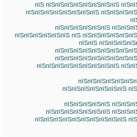
пїЅ пїЅпїЅпїЅпїЅпїЅпїЅпїЅпїЅ пїЅп
пїЅпїЅпїЅпїЅпїЅпїЅпїЅпїЅ пїЅпїЅпїЅпї
пї
пїЅпїЅпїЅпїЅпїЅпїЅ пїЅпїЅпї
пїЅпїЅпїЅпїЅпїЅпїЅ пїЅ пїЅпїЅпїЅпїЅпїЅпї
пїЅпїЅ пїЅпїЅпїЅпїЅ
пїЅпїЅпїЅпїЅпїЅпїЅпїЅпїЅпїЅ
пїЅпїЅпїЅпїЅпїЅпїЅпїЅпїЅпїЅ
пїЅпїЅпїЅпїЅпїЅпїЅпїЅпїЅпїЅ пїЅпї
пїЅпїЅпїЅпїЅпїЅпїЅп
пїЅпїЅпїЅпїЅпїЅпїЅпїЅ пї
пїЅпїЅпїЅпїЅпїЅ пїЅпїЅпї
пїЅпїЅпїЅпїЅпїЅпїЅпїЅ пїЅпїЅпї
пїЅпїЅпїЅпїЅпїЅпїЅпїЅпїЅпїЅпїЅ пї