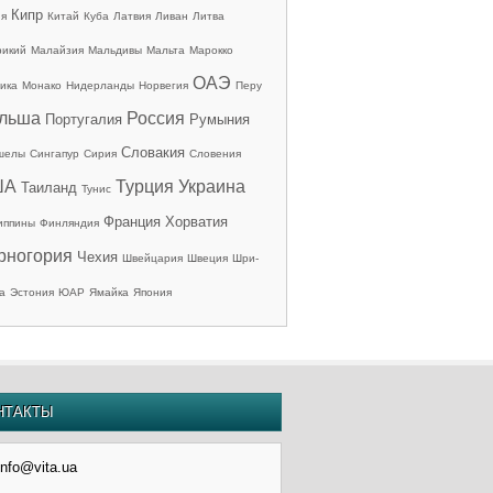
Кипр
ия
Китай
Куба
Латвия
Ливан
Литва
рикий
Малайзия
Мальдивы
Мальта
Марокко
ОАЭ
ика
Монако
Нидерланды
Норвегия
Перу
льша
Россия
Португалия
Румыния
Словакия
шелы
Сингапур
Сирия
Словения
ША
Турция
Украина
Таиланд
Тунис
Франция
Хорватия
иппины
Финляндия
рногория
Чехия
Швейцария
Швеция
Шри-
а
Эстония
ЮАР
Ямайка
Япония
НТАКТЫ
info@vita.ua