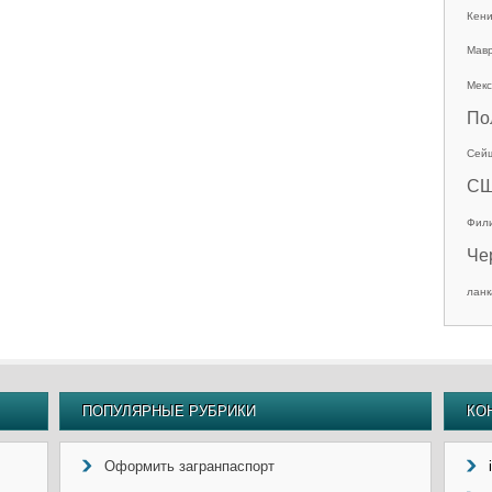
Кен
Мав
Мекс
По
Сей
С
Фил
Че
ланк
ПОПУЛЯРНЫЕ РУБРИКИ
КО
Оформить загранпаспорт