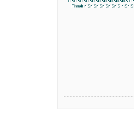
пїЅпїЅпїЅпїЅпїЅпїЅпїЅпїЅпїЅпїЅ пї
Finnair пїЅпїЅпїЅпїЅпїЅпїЅ пїЅпї