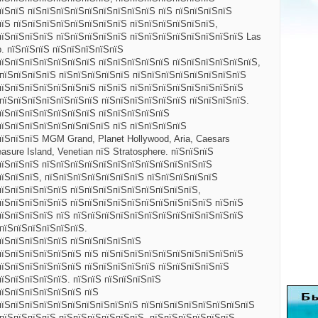
пїЅпїЅ пїЅпїЅпїЅпїЅпїЅпїЅпїЅпїЅпїЅ пїЅ пїЅпїЅпїЅпїЅ
пїЅ пїЅпїЅпїЅпїЅпїЅпїЅпїЅпїЅ пїЅпїЅпїЅпїЅпїЅпїЅ,
пїЅпїЅпїЅпїЅ пїЅпїЅпїЅпїЅпїЅ пїЅпїЅпїЅпїЅпїЅпїЅпїЅпїЅ Las
p. пїЅпїЅпїЅ пїЅпїЅпїЅпїЅпїЅ
пїЅпїЅпїЅпїЅпїЅпїЅпїЅ пїЅпїЅпїЅпїЅпїЅ пїЅпїЅпїЅпїЅпїЅпїЅ,
ЅпїЅпїЅпїЅпїЅ пїЅпїЅпїЅпїЅпїЅ пїЅпїЅпїЅпїЅпїЅпїЅпїЅпїЅ
пїЅпїЅпїЅпїЅпїЅпїЅпїЅ пїЅпїЅ пїЅпїЅпїЅпїЅпїЅпїЅпїЅпїЅ
пїЅпїЅпїЅпїЅпїЅпїЅпїЅ пїЅпїЅпїЅпїЅпїЅпїЅ пїЅпїЅпїЅпїЅ.
пїЅпїЅпїЅпїЅпїЅпїЅпїЅ пїЅпїЅпїЅпїЅпїЅ
пїЅпїЅпїЅпїЅпїЅпїЅпїЅпїЅ пїЅ пїЅпїЅпїЅпїЅ
їЅпїЅпїЅ MGM Grand, Planet Hollywood, Aria, Caesars
easure Island, Venetian пїЅ Stratosphere. пїЅпїЅпїЅ
пїЅпїЅпїЅ пїЅпїЅпїЅпїЅпїЅпїЅпїЅпїЅпїЅпїЅпїЅпїЅ
пїЅпїЅпїЅ, пїЅпїЅпїЅпїЅпїЅпїЅпїЅ пїЅпїЅпїЅпїЅпїЅ
пїЅпїЅпїЅпїЅпїЅ пїЅпїЅпїЅпїЅпїЅпїЅпїЅпїЅпїЅ,
пїЅпїЅпїЅпїЅпїЅ пїЅпїЅпїЅпїЅпїЅпїЅпїЅпїЅпїЅпїЅ пїЅпїЅ
пїЅпїЅпїЅпїЅ
пїЅ пїЅпїЅпїЅпїЅпїЅпїЅпїЅпїЅпїЅпїЅпїЅпїЅ
пїЅпїЅпїЅпїЅпїЅпїЅ.
пїЅпїЅпїЅпїЅпїЅ пїЅпїЅпїЅпїЅпїЅ
пїЅпїЅпїЅпїЅпїЅпїЅ пїЅ пїЅпїЅпїЅпїЅпїЅпїЅпїЅпїЅпїЅпїЅ
пїЅпїЅпїЅпїЅпїЅпїЅ пїЅпїЅпїЅпїЅпїЅ пїЅпїЅпїЅпїЅпїЅ
їЅпїЅпїЅпїЅпїЅ. пїЅпїЅ пїЅпїЅпїЅпїЅ
пїЅпїЅпїЅпїЅпїЅпїЅ пїЅ
пїЅпїЅпїЅпїЅпїЅпїЅпїЅпїЅпїЅпїЅ пїЅпїЅпїЅпїЅпїЅпїЅпїЅпїЅ
пїЅпїЅпїЅпїЅ пїЅпїЅпїЅпїЅпїЅпїЅ, пїЅпїЅпїЅпїЅпїЅпїЅ