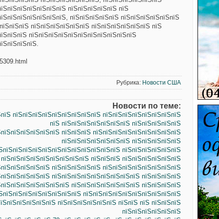
пїЅпїЅпїЅпїЅпїЅпїЅпїЅ пїЅпїЅпїЅпїЅпїЅ пїЅ
пїЅпїЅпїЅпїЅпїЅпїЅпїЅ, пїЅпїЅпїЅпїЅпїЅ пїЅпїЅпїЅпїЅпїЅпїЅ
пїЅпїЅпїЅ пїЅпїЅпїЅпїЅпїЅпїЅ пїЅпїЅпїЅпїЅпїЅпїЅ пїЅ
пїЅпїЅпїЅ пїЅпїЅпїЅпїЅпїЅпїЅпїЅпїЅпїЅпїЅпїЅ
пїЅпїЅпїЅпїЅ.
75309.html
Рубрика:
Новости США
Новости по теме:
пїЅ пїЅпїЅпїЅпїЅпїЅпїЅпїЅпїЅпїЅ пїЅпїЅпїЅпїЅпїЅпїЅпїЅпїЅ
пїЅ пїЅпїЅпїЅпїЅпїЅпїЅпїЅ пїЅпїЅпїЅпїЅпїЅ
ЅпїЅпїЅпїЅпїЅпїЅпїЅ пїЅпїЅпїЅ пїЅпїЅпїЅпїЅпїЅпїЅпїЅпїЅпїЅ
пїЅпїЅпїЅпїЅпїЅпїЅпїЅ пїЅпїЅпїЅпїЅпїЅ
їЅпїЅпїЅпїЅпїЅпїЅпїЅпїЅпїЅпїЅпїЅпїЅпїЅ пїЅпїЅпїЅпїЅпїЅпїЅ
пїЅпїЅпїЅпїЅпїЅпїЅпїЅпїЅпїЅ пїЅпїЅпїЅ пїЅпїЅпїЅпїЅпїЅпїЅ
ЅпїЅпїЅпїЅпїЅпїЅ пїЅпїЅпїЅпїЅпїЅ пїЅпїЅпїЅпїЅпїЅпїЅпїЅпїЅ
ЅпїЅпїЅпїЅпїЅпїЅ пїЅпїЅпїЅпїЅпїЅпїЅпїЅпїЅпїЅ пїЅпїЅпїЅпїЅ
ЅпїЅпїЅпїЅпїЅпїЅпїЅпїЅ пїЅпїЅпїЅпїЅпїЅпїЅпїЅ пїЅпїЅпїЅпїЅ
їЅпїЅпїЅпїЅпїЅпїЅпїЅпїЅпїЅ пїЅпїЅпїЅпїЅпїЅпїЅпїЅпїЅпїЅпїЅ
їЅпїЅпїЅпїЅпїЅпїЅ пїЅпїЅпїЅпїЅпїЅпїЅ пїЅпїЅ пїЅ пїЅпїЅпїЅ
пїЅпїЅпїЅпїЅпїЅпїЅ