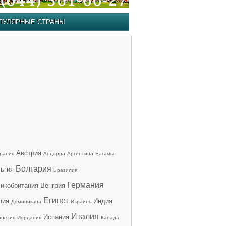
ПУЛЯРНЫЕ СТРАНЫ
Австрия
ралия
Андорра
Аргентина
Багамы
Болгария
ьгия
Бразилия
Германия
икобритания
Венгрия
Египет
ция
Индия
Доминикана
Израиль
Италия
Испания
онезия
Иордания
Канада