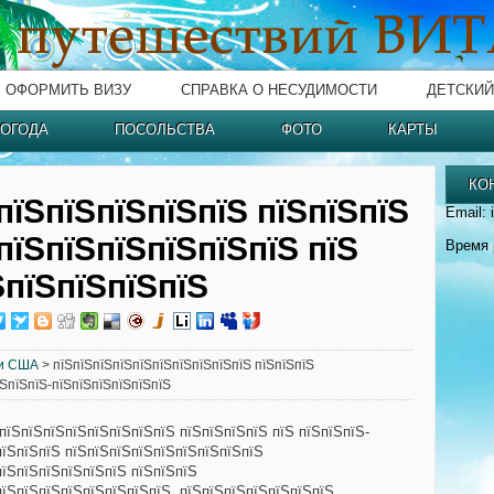
ОФОРМИТЬ ВИЗУ
СПРАВКА О НЕСУДИМОСТИ
ДЕТСКИЙ
ОГОДА
ПОСОЛЬСТВА
ФОТО
КАРТЫ
КО
пїЅпїЅпїЅпїЅпїЅ пїЅпїЅпїЅ
Email: 
пїЅпїЅпїЅпїЅпїЅпїЅ пїЅ
Время 
ЅпїЅпїЅпїЅпїЅ
и США
> пїЅпїЅпїЅпїЅпїЅпїЅпїЅпїЅпїЅпїЅ пїЅпїЅпїЅ
їЅпїЅпїЅ-пїЅпїЅпїЅпїЅпїЅпїЅ
пїЅпїЅпїЅпїЅпїЅпїЅпїЅпїЅ пїЅпїЅпїЅпїЅ пїЅ пїЅпїЅпїЅ-
пїЅпїЅпїЅ пїЅпїЅпїЅпїЅпїЅпїЅпїЅпїЅпїЅ
пїЅпїЅпїЅпїЅпїЅпїЅ пїЅпїЅпїЅ
пїЅпїЅпїЅпїЅпїЅпїЅпїЅпїЅ, пїЅпїЅпїЅпїЅпїЅпїЅпїЅ