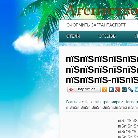
ОФОРМИТЬ ЗАГРАНПАСПОРТ
ОТЕЛИ
ОТЗЫВЫ
П
пїЅпїЅпїЅпїЅпїЅ
пїЅпїЅпїЅпїЅпїЅ
пїЅпїЅпїЅ-пїЅпї
Поделиться…
Главная
>
Новости стран мира
>
Новост
пїЅпїЅпїЅпїЅпїЅпїЅпїЅпїЅпїЅпїЅпїЅ пїЅ п
пїЅ пїЅпїЅ
пїЅпїЅпїЅ
пїЅпїЅпїЅ
пїЅпїЅпїЅ