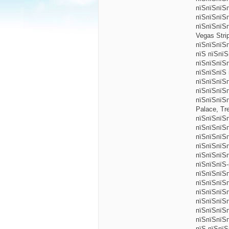
пїЅпїЅпїЅ
пїЅпїЅпїЅ
пїЅпїЅпїЅ
Vegas Stri
пїЅпїЅпїЅ
пїЅ пїЅпї
пїЅпїЅпїЅ
пїЅпїЅпїЅ 
пїЅпїЅпїЅ
пїЅпїЅпїЅ
пїЅпїЅпїЅп
Palace, Tr
пїЅпїЅпїЅ
пїЅпїЅпїЅ
пїЅпїЅпїЅ
пїЅпїЅпїЅ
пїЅпїЅпїЅ
пїЅпїЅпїЅ-
пїЅпїЅпїЅ
пїЅпїЅпїЅ
пїЅпїЅпїЅ
пїЅпїЅпїЅп
пїЅпїЅпїЅ
пїЅпїЅпїЅ
пїЅ пїЅпїЅ