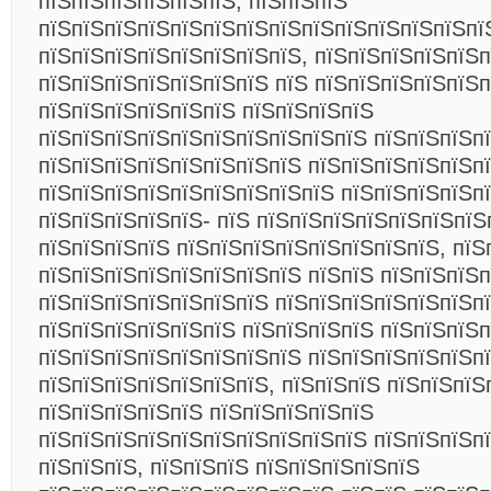
пїЅпїЅпїЅпїЅпїЅпїЅ, пїЅпїЅпїЅ
пїЅпїЅпїЅпїЅпїЅпїЅпїЅпїЅпїЅпїЅпїЅпїЅпїЅпїЅ
пїЅпїЅпїЅпїЅпїЅпїЅпїЅпїЅ, пїЅпїЅпїЅпїЅпїЅп
пїЅпїЅпїЅпїЅпїЅпїЅпїЅ пїЅ пїЅпїЅпїЅпїЅпїЅп
пїЅпїЅпїЅпїЅпїЅпїЅ пїЅпїЅпїЅпїЅ
пїЅпїЅпїЅпїЅпїЅпїЅпїЅпїЅпїЅпїЅ пїЅпїЅпїЅп
пїЅпїЅпїЅпїЅпїЅпїЅпїЅпїЅ пїЅпїЅпїЅпїЅпїЅп
пїЅпїЅпїЅпїЅпїЅпїЅпїЅпїЅпїЅ пїЅпїЅпїЅпїЅп
пїЅпїЅпїЅпїЅпїЅ- пїЅ пїЅпїЅпїЅпїЅпїЅпїЅпїЅ
пїЅпїЅпїЅпїЅ пїЅпїЅпїЅпїЅпїЅпїЅпїЅпїЅ,
пїЅп
пїЅпїЅпїЅпїЅпїЅпїЅпїЅпїЅ пїЅпїЅ пїЅпїЅпїЅ
пїЅпїЅпїЅпїЅпїЅпїЅпїЅ пїЅпїЅпїЅпїЅпїЅпїЅпї
пїЅпїЅпїЅпїЅпїЅпїЅ пїЅпїЅпїЅпїЅ пїЅпїЅпїЅп
пїЅпїЅпїЅпїЅпїЅпїЅпїЅпїЅ пїЅпїЅпїЅпїЅпїЅп
пїЅпїЅпїЅпїЅпїЅпїЅпїЅ, пїЅпїЅпїЅ пїЅпїЅпїЅ
пїЅпїЅпїЅпїЅпїЅ пїЅпїЅпїЅпїЅпїЅ
пїЅпїЅпїЅпїЅпїЅпїЅпїЅпїЅпїЅпїЅ пїЅпїЅпїЅп
пїЅпїЅпїЅ, пїЅпїЅпїЅ пїЅпїЅпїЅпїЅпїЅ