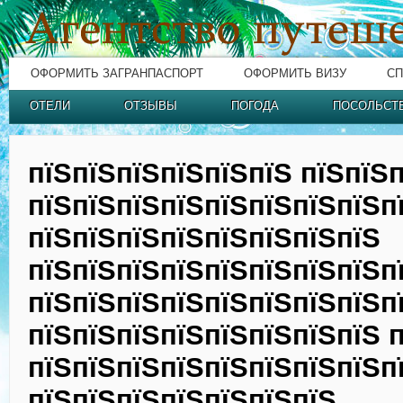
ОФОРМИТЬ ЗАГРАНПАСПОРТ
ОФОРМИТЬ ВИЗУ
СП
ОТЕЛИ
ОТЗЫВЫ
ПОГОДА
ПОСОЛЬСТ
пїЅпїЅпїЅпїЅпїЅпїЅ пїЅпїЅ
пїЅпїЅпїЅпїЅпїЅпїЅпїЅпїЅп
пїЅпїЅпїЅпїЅпїЅпїЅпїЅпїЅ
пїЅпїЅпїЅпїЅпїЅпїЅпїЅпїЅп
пїЅпїЅпїЅпїЅпїЅпїЅпїЅпїЅп
пїЅпїЅпїЅпїЅпїЅпїЅпїЅпїЅ 
пїЅпїЅпїЅпїЅпїЅпїЅпїЅпїЅп
пїЅпїЅпїЅпїЅпїЅпїЅпїЅ