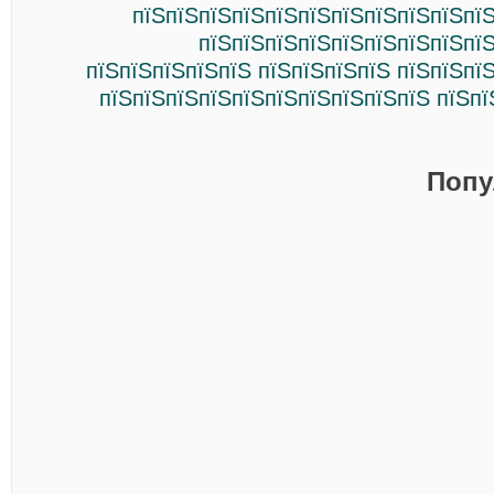
пїЅпїЅпїЅпїЅпїЅпїЅпїЅпїЅпїЅпїЅпїЅ
пїЅпїЅпїЅпїЅпїЅпїЅпїЅпїЅпїЅ
пїЅпїЅпїЅпїЅпїЅ пїЅпїЅпїЅпїЅ пїЅпїЅпї
пїЅпїЅпїЅпїЅпїЅпїЅпїЅпїЅпїЅпїЅ пїЅпї
Попу