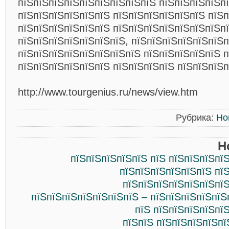
пїЅпїЅпїЅпїЅпїЅпїЅпїЅпїЅпїЅ пїЅпїЅпїЅпїЅп
пїЅпїЅпїЅпїЅпїЅпїЅ пїЅпїЅпїЅпїЅпїЅпїЅ пїЅп
пїЅпїЅпїЅпїЅпїЅпїЅ пїЅпїЅпїЅпїЅпїЅпїЅпїЅп
пїЅпїЅпїЅпїЅпїЅпїЅпїЅ, пїЅпїЅпїЅпїЅпїЅпїЅп
пїЅпїЅпїЅпїЅпїЅпїЅпїЅпїЅ пїЅпїЅпїЅпїЅпїЅ п
пїЅпїЅпїЅпїЅпїЅпїЅ пїЅпїЅпїЅпїЅ пїЅпїЅпїЅп
http://www.tourgenius.ru/news/view.htm
Рубрика:
Но
Н
пїЅпїЅпїЅпїЅпїЅ пїЅ пїЅпїЅпїЅпї
пїЅпїЅпїЅпїЅпїЅпїЅ пї
пїЅпїЅпїЅпїЅпїЅпїЅпїЅ
пїЅпїЅпїЅпїЅпїЅпїЅпїЅ – пїЅпїЅпїЅпїЅпїЅ
пїЅ пїЅпїЅпїЅпїЅпї
пїЅпїЅ пїЅпїЅпїЅпїЅпї