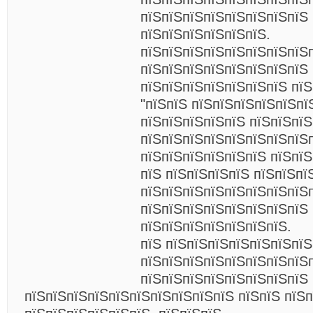
пїЅпїЅпїЅпїЅпїЅпїЅпїЅпїЅ 
пїЅпїЅпїЅпїЅпїЅпїЅ.
пїЅпїЅпїЅпїЅпїЅпїЅпїЅпїЅ
пїЅпїЅпїЅпїЅпїЅпїЅпїЅпїЅ
пїЅпїЅпїЅпїЅпїЅпїЅпїЅ пї
"пїЅпїЅ пїЅпїЅпїЅпїЅпїЅпї
пїЅпїЅпїЅпїЅпїЅ пїЅпїЅпїЅ
пїЅпїЅпїЅпїЅпїЅпїЅпїЅпїЅ
пїЅпїЅпїЅпїЅпїЅпїЅ пїЅпї
пїЅ пїЅпїЅпїЅпїЅ пїЅпїЅпї
пїЅпїЅпїЅпїЅпїЅпїЅпїЅпїЅ
пїЅпїЅпїЅпїЅпїЅпїЅпїЅпїЅ
пїЅпїЅпїЅпїЅпїЅпїЅпїЅ.
пїЅ пїЅпїЅпїЅпїЅпїЅпїЅпїЅ
пїЅпїЅпїЅпїЅпїЅпїЅпїЅпїЅ
пїЅпїЅпїЅпїЅпїЅпїЅпїЅпїЅ
пїЅпїЅпїЅпїЅпїЅпїЅпїЅпїЅпїЅпїЅ пїЅпїЅ пїЅ