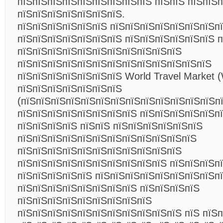
пїЅпїЅпїЅпїЅпїЅпїЅпїЅпїЅпїЅ пїЅпїЅ пїЅпїЅ
пїЅпїЅпїЅпїЅпїЅпїЅпїЅ.
пїЅпїЅпїЅпїЅпїЅпїЅ пїЅпїЅпїЅпїЅпїЅпїЅпїЅп
пїЅпїЅпїЅпїЅпїЅпїЅпїЅ пїЅпїЅпїЅпїЅпїЅпїЅ п
пїЅпїЅпїЅпїЅпїЅпїЅпїЅпїЅпїЅпїЅпїЅ
пїЅпїЅпїЅпїЅпїЅпїЅпїЅпїЅпїЅпїЅпїЅпїЅпїЅ
пїЅпїЅпїЅпїЅпїЅпїЅпїЅ World Travel Market 
пїЅпїЅпїЅпїЅпїЅпїЅпїЅ
(пїЅпїЅпїЅпїЅпїЅпїЅпїЅпїЅпїЅпїЅпїЅпїЅпїЅпї
пїЅпїЅпїЅпїЅпїЅпїЅпїЅпїЅ пїЅпїЅпїЅпїЅпїЅпї
пїЅпїЅпїЅпїЅ пїЅпїЅ пїЅпїЅпїЅпїЅпїЅпїЅ
пїЅпїЅпїЅпїЅпїЅпїЅпїЅпїЅпїЅпїЅпїЅпїЅ
пїЅпїЅпїЅпїЅпїЅпїЅпїЅпїЅпїЅпїЅпїЅ
пїЅпїЅпїЅпїЅпїЅпїЅпїЅпїЅпїЅпїЅ пїЅпїЅпїЅп
пїЅпїЅпїЅпїЅпїЅ пїЅпїЅпїЅпїЅпїЅпїЅпїЅпїЅп
пїЅпїЅпїЅпїЅпїЅпїЅпїЅпїЅ пїЅпїЅпїЅпїЅ
пїЅпїЅпїЅпїЅпїЅпїЅпїЅпїЅпїЅ
пїЅпїЅпїЅпїЅпїЅпїЅпїЅпїЅпїЅпїЅпїЅ пїЅ пїЅп