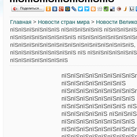
Поделиться…
Главная
>
Новости стран мира
>
Новости Велик
пїЅпїЅпїЅпїЅпїЅпїЅ пїЅпїЅпїЅпїЅпїЅ пїЅпїЅпїЅпї
пїЅпїЅпїЅпїЅпїЅпїЅпїЅпїЅ пїЅпїЅпїЅпїЅпїЅпїЅпїЅ
пїЅпїЅпїЅпїЅпїЅпїЅпїЅпїЅпїЅпїЅпїЅпїЅпїЅпїЅпїЅ,
пїЅпїЅпїЅпїЅпїЅпїЅпїЅпїЅ пїЅ пїЅпїЅпїЅпїЅпїЅпї
пїЅпїЅпїЅпїЅпїЅпїЅпїЅ
пїЅпїЅпїЅпїЅпїЅпїЅпїЅпїЅ
пїЅпїЅпїЅпїЅпїЅпїЅпїЅ
пїЅпїЅпїЅпїЅпїЅпїЅпїЅпїЅ
пїЅпїЅпїЅпїЅпїЅпїЅпїЅпїЅ
пїЅпїЅпїЅпїЅпїЅпїЅпїЅ пїЅ
пїЅпїЅпїЅпїЅпїЅ пїЅпїЅпї
пїЅпїЅпїЅпїЅпїЅпїЅпїЅпїЅ 
пїЅпїЅпїЅпїЅпїЅпїЅпїЅпїЅ
пїЅпїЅпїЅпїЅпїЅпїЅпїЅпїЅ