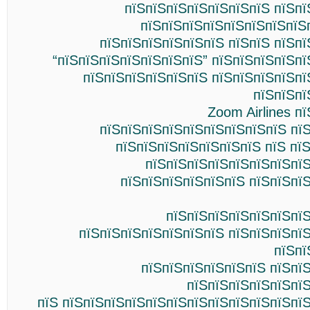
пїЅпїЅпїЅпїЅпїЅпїЅпїЅ пїЅпї
пїЅпїЅпїЅпїЅпїЅпїЅпїЅпїЅ
пїЅпїЅпїЅпїЅпїЅпїЅ пїЅпїЅ пїЅп
“пїЅпїЅпїЅпїЅпїЅпїЅпїЅ” пїЅпїЅпїЅпїЅп
пїЅпїЅпїЅпїЅпїЅпїЅ пїЅпїЅпїЅпїЅпї
пїЅпїЅпї
Zoom Airlines п
пїЅпїЅпїЅпїЅпїЅпїЅпїЅпїЅпїЅ пї
пїЅпїЅпїЅпїЅпїЅпїЅпїЅ пїЅ пї
пїЅпїЅпїЅпїЅпїЅпїЅпїЅпїЅ
пїЅпїЅпїЅпїЅпїЅпїЅ пїЅпїЅпї
пїЅпїЅпїЅпїЅпїЅпїЅпїЅ
пїЅпїЅпїЅпїЅпїЅпїЅпїЅ пїЅпїЅпїЅпї
пїЅпї
пїЅпїЅпїЅпїЅпїЅпїЅ пїЅпї
пїЅпїЅпїЅпїЅпїЅпїЅ
пїЅ пїЅпїЅпїЅпїЅпїЅпїЅпїЅпїЅпїЅпїЅпїЅпї