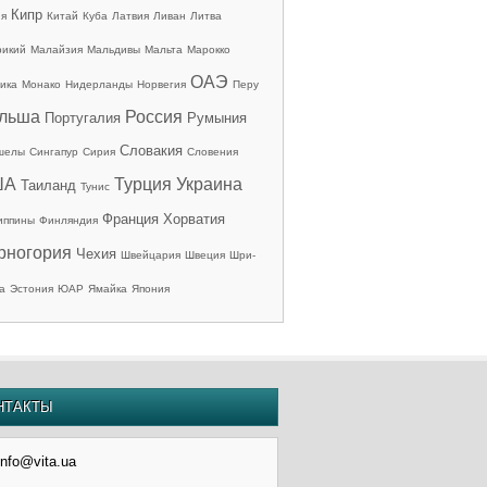
Кипр
ия
Китай
Куба
Латвия
Ливан
Литва
рикий
Малайзия
Мальдивы
Мальта
Марокко
ОАЭ
ика
Монако
Нидерланды
Норвегия
Перу
льша
Россия
Португалия
Румыния
Словакия
шелы
Сингапур
Сирия
Словения
ША
Турция
Украина
Таиланд
Тунис
Франция
Хорватия
иппины
Финляндия
рногория
Чехия
Швейцария
Швеция
Шри-
а
Эстония
ЮАР
Ямайка
Япония
НТАКТЫ
info@vita.ua