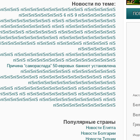
Новости по теме:
ЅпїЅпїЅпїЅ пїЅпїЅпїЅпїЅпїЅпїЅпїЅпїЅпїЅпїЅ пїЅпїЅпїЅпїЅпїЅ
ПО
пїЅпїЅпїЅпїЅпїЅпїЅпїЅ 6 пїЅ 9 пїЅпїЅпїЅпїЅпїЅпїЅ
ЅпїЅпїЅпїЅпїЅпїЅпїЅпїЅпїЅ пїЅпїЅ пїЅпїЅпїЅпїЅпїЅпїЅпїЅпїЅ
 пїЅпїЅпїЅпїЅпїЅпїЅпїЅпїЅ пїЅпїЅ пїЅпїЅпїЅпїЅпїЅпїЅпїЅпїЅ
пїЅпїЅпїЅпїЅ пїЅпїЅпїЅпїЅпїЅ пїЅпїЅпїЅпїЅ пїЅпїЅпїЅпїЅпїЅ
ЅпїЅпїЅпїЅпїЅпїЅпїЅпїЅпїЅпїЅ пїЅпїЅпїЅпїЅпїЅпїЅпїЅпїЅпїЅ
пїЅпїЅпїЅпїЅпїЅпїЅ пїЅпїЅпїЅ пїЅпїЅпїЅпїЅ пїЅпїЅпїЅпїЅ пїЅ
пїЅпїЅпїЅпїЅпїЅпїЅ
ЅпїЅпїЅ пїЅпїЅпїЅпїЅпїЅпїЅпїЅпїЅ пїЅпїЅпїЅпїЅпїЅпїЅпїЅпїЅ
пїЅпїЅ пїЅпїЅпїЅпїЅпїЅпїЅ пїЅпїЅпїЅпїЅпїЅпїЅпїЅпїЅ
Причина “самораспада” 50-евровых банкнот установлена
пїЅпїЅпїЅпїЅпїЅпїЅпїЅпїЅ пїЅпїЅпїЅпїЅпїЅпїЅпїЅ
ЅпїЅпїЅпїЅпїЅпїЅпїЅ пїЅпїЅпїЅпїЅпїЅпїЅпїЅпїЅпїЅпїЅ пїЅпїЅ
пїЅпїЅпїЅпїЅпїЅпїЅпїЅпїЅпїЅпїЅпїЅпїЅпїЅпїЅ
ЅпїЅпїЅ пїЅпїЅпїЅпїЅпїЅпїЅпїЅпїЅпїЅпїЅ пїЅпїЅпїЅпїЅпїЅпїЅ
пїЅпїЅпїЅ пїЅ пїЅпїЅпїЅпїЅпїЅпїЅпїЅпїЅ пїЅпїЅпїЅпїЅпїЅпїЅ
Авст
ЅпїЅпїЅпїЅпїЅпїЅпїЅ пїЅпїЅпїЅпїЅпїЅпїЅпїЅпїЅпїЅпїЅ пїЅпїЅ
Бел
пїЅпїЅпїЅпїЅпїЅпїЅпїЅпїЅпїЅпїЅ
Вел
Популярные страны
Гре
Новости Египта
Новости Болгарии
Инд
Новости Турции