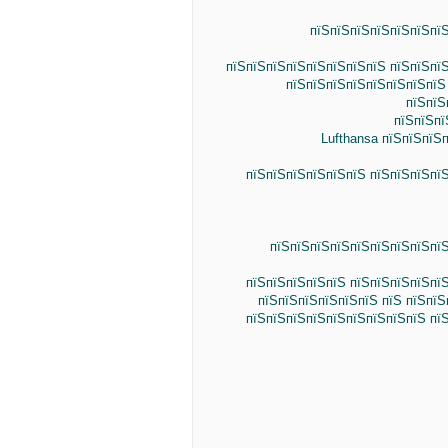
пїЅпїЅпїЅпїЅпїЅпїЅпї
пїЅпїЅпїЅпїЅпїЅпїЅпїЅпїЅ пїЅпїЅпї
пїЅпїЅпїЅпїЅпїЅпїЅпїЅпїЅ
пїЅпїЅ
пїЅпїЅпї
Lufthansa пїЅпїЅпїЅ
пїЅпїЅпїЅпїЅпїЅпїЅ пїЅпїЅпїЅпї
пїЅпїЅпїЅпїЅпїЅпїЅпїЅпїЅпї
пїЅпїЅпїЅпїЅпїЅ пїЅпїЅпїЅпїЅпї
пїЅпїЅпїЅпїЅпїЅпїЅ пїЅ пїЅпїЅ
пїЅпїЅпїЅпїЅпїЅпїЅпїЅпїЅпїЅ пї