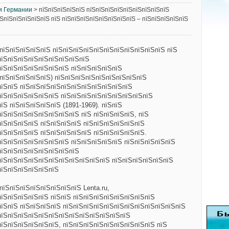
и Германии
> пїЅпїЅпїЅпїЅпїЅ пїЅпїЅпїЅпїЅпїЅпїЅпїЅпїЅпїЅ
їЅпїЅпїЅпїЅпїЅпїЅ пїЅ пїЅпїЅпїЅпїЅпїЅпїЅпїЅпїЅ – пїЅпїЅпїЅпїЅпїЅ
ЅпїЅпїЅпїЅпїЅпїЅ пїЅпїЅпїЅпїЅпїЅпїЅпїЅпїЅпїЅпїЅпїЅ пїЅ
пїЅпїЅпїЅпїЅпїЅпїЅпїЅпїЅпїЅ
пїЅпїЅпїЅпїЅпїЅпїЅпїЅ пїЅпїЅпїЅпїЅпїЅ
ЅпїЅпїЅпїЅпїЅпїЅ) пїЅпїЅпїЅпїЅпїЅпїЅпїЅпїЅпїЅ
пїЅпїЅ пїЅпїЅпїЅпїЅпїЅпїЅпїЅпїЅпїЅпїЅпїЅ
пїЅпїЅпїЅпїЅпїЅпїЅ пїЅпїЅпїЅпїЅпїЅпїЅпїЅпїЅпїЅ
їЅ пїЅпїЅпїЅпїЅпїЅ (1891-1969). пїЅпїЅ
їЅпїЅпїЅпїЅпїЅпїЅпїЅпїЅ пїЅ пїЅпїЅпїЅпїЅ, пїЅ
пїЅпїЅпїЅпїЅ пїЅпїЅпїЅпїЅ пїЅпїЅпїЅпїЅпїЅпїЅ
пїЅпїЅпїЅпїЅ пїЅпїЅпїЅпїЅпїЅ пїЅпїЅпїЅпїЅпїЅ.
пїЅпїЅпїЅпїЅпїЅпїЅпїЅ пїЅпїЅпїЅпїЅпїЅ пїЅпїЅпїЅпїЅпїЅ
пїЅпїЅпїЅпїЅпїЅпїЅпїЅпїЅ
пїЅпїЅпїЅпїЅпїЅпїЅпїЅпїЅпїЅпїЅпїЅ пїЅпїЅпїЅпїЅпїЅпїЅ
пїЅпїЅпїЅпїЅпїЅпїЅ
пїЅпїЅпїЅпїЅпїЅпїЅпїЅпїЅ Lenta.ru,
пїЅпїЅпїЅпїЅпїЅ пїЅпїЅ пїЅпїЅпїЅпїЅпїЅпїЅпїЅпїЅ
пїЅпїЅ пїЅпїЅпїЅпїЅ пїЅпїЅпїЅпїЅпїЅпїЅпїЅпїЅпїЅпїЅпїЅпїЅ
пїЅпїЅпїЅпїЅпїЅпїЅпїЅпїЅпїЅпїЅпїЅпїЅпїЅ
пїЅпїЅпїЅпїЅпїЅпїЅ, пїЅпїЅпїЅпїЅпїЅпїЅпїЅпїЅпїЅ пїЅ