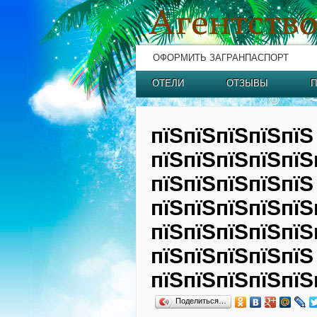
ОФОРМИТЬ ЗАГРАНПАСПОРТ
ОТЕЛИ
ОТЗЫВЫ
П
пїЅпїЅпїЅпїЅпїЅ
пїЅпїЅпїЅпїЅпїЅ
пїЅпїЅпїЅпїЅпїЅ
пїЅпїЅпїЅпїЅпїЅ
пїЅпїЅпїЅпїЅпїЅ
пїЅпїЅпїЅпїЅпїЅ
пїЅпїЅпїЅпїЅпїЅ
Поделиться…