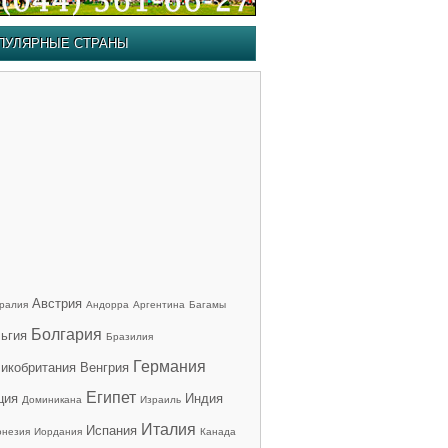
ПУЛЯРНЫЕ СТРАНЫ
Австрия
ралия
Андорра
Аргентина
Багамы
Болгария
ьгия
Бразилия
Германия
икобритания
Венгрия
Египет
ция
Индия
Доминикана
Израиль
Италия
Испания
онезия
Иордания
Канада