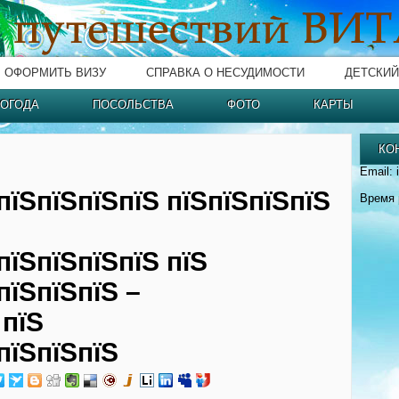
ОФОРМИТЬ ВИЗУ
СПРАВКА О НЕСУДИМОСТИ
ДЕТСКИЙ
ОГОДА
ПОСОЛЬСТВА
ФОТО
КАРТЫ
КО
Email: 
пїЅпїЅпїЅпїЅ пїЅпїЅпїЅпїЅ
Время 
пїЅпїЅпїЅпїЅ пїЅ
пїЅпїЅпїЅ –
 пїЅ
пїЅпїЅпїЅ