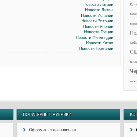
Новости Латвии
Кен
Новости Литвы
Мав
Новости Испании
Новости Эстонии
Мекс
Новости Японии
Новости Греции
По
Новости Финляндии
Новости Китая
Сей
Новости Германии
С
Фил
Че
ланк
ПОПУЛЯРНЫЕ РУБРИКИ
КО
Оформить загранпаспорт