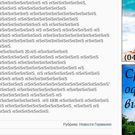
пїЅпїЅпїЅпїЅпїЅпїЅпїЅ пїЅ пїЅпїЅпїЅпїЅпїЅпїЅ,
пїЅпїЅпїЅ пїЅпїЅпїЅпїЅпїЅпїЅпїЅпїЅ
пїЅпїЅпїЅпїЅпїЅ пїЅпїЅпїЅпїЅпїЅпїЅпїЅпїЅпїЅпїЅпїЅ.
пїЅпїЅпїЅ пїЅпїЅпїЅпїЅпїЅпїЅпїЅпїЅпїЅпїЅ
пїЅпїЅпїЅпїЅпїЅпїЅпїЅ пїЅ пїЅпїЅпїЅпїЅпїЅ
пїЅпїЅпїЅпїЅпїЅпїЅ пїЅ пїЅпїЅпїЅ
пїЅпїЅпїЅпїЅпїЅ пїЅ
пїЅпїЅ пїЅпїЅпїЅпїЅпїЅ пїЅпїЅпїЅпїЅпїЅпїЅпїЅпїЅпїЅпїЅпїЅ
пїЅпїЅпїЅпїЅпїЅпїЅ пїЅпїЅпїЅпїЅпїЅпїЅпїЅпїЅ пїЅпїЅпїЅ
їЅпїЅ.
пїЅпїЅпїЅпїЅ 20-пїЅ пїЅпїЅпїЅпїЅпїЅ
пїЅпїЅпїЅпїЅпїЅ пїЅпїЅпїЅпїЅ пїЅпїЅпїЅпїЅ пїЅпїЅпїЅ
пїЅпїЅпїЅ пїЅпїЅпїЅпїЅпїЅпїЅпїЅпїЅ
пїЅпїЅпїЅпїЅпїЅпїЅпїЅпїЅпїЅпїЅпїЅпїЅпїЅ пїЅ
їЅпїЅпїЅпїЅпїЅпїЅ, пїЅ пїЅпїЅпїЅпїЅпїЅ пїЅпїЅпїЅпїЅ
пїЅпїЅ пїЅпїЅ пїЅпїЅпїЅпїЅпїЅпїЅпїЅ
пїЅпїЅпїЅпїЅ пїЅпїЅпїЅпїЅпїЅпїЅпїЅпїЅпїЅпїЅпїЅпїЅпїЅпїЅ”.
їЅпїЅпїЅ пїЅпїЅпїЅпїЅпїЅпїЅпїЅпїЅ пїЅпїЅпїЅпїЅпїЅ
пїЅпїЅпїЅпїЅпїЅ пїЅпїЅпїЅпїЅ пїЅ
їЅпїЅпїЅпїЅпїЅпїЅпїЅ. пїЅ 1936 пїЅпїЅпїЅпїЅ пїЅпїЅпїЅпїЅ
їЅ пїЅпїЅпїЅпїЅпїЅпїЅпїЅпїЅпїЅпїЅпїЅ, пїЅпїЅпїЅ пїЅ
пїЅпїЅ пїЅпїЅпїЅпїЅпїЅпїЅ.
Рубрика:
Новости Германии