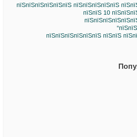
пїЅпїЅпїЅпїЅпїЅпїЅ пїЅпїЅпїЅпїЅпїЅ пїЅп
пїЅпїЅ 10 пїЅпїЅп
пїЅпїЅпїЅпїЅпїЅпї
“пїЅпї
пїЅпїЅпїЅпїЅпїЅпїЅ пїЅпїЅ пїЅп
Попу