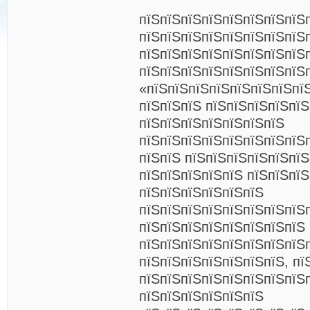
пїЅпїЅпїЅпїЅпїЅпїЅпїЅпїЅ
пїЅпїЅпїЅпїЅпїЅпїЅпїЅпїЅп
пїЅпїЅпїЅпїЅпїЅпїЅпїЅпїЅ
пїЅпїЅпїЅпїЅпїЅпїЅпїЅпїЅ
«пїЅпїЅпїЅпїЅпїЅпїЅпїЅпї
пїЅпїЅпїЅ пїЅпїЅпїЅпїЅпїЅ
пїЅпїЅпїЅпїЅпїЅпїЅпїЅ
пїЅпїЅпїЅпїЅпїЅпїЅпїЅпїЅп
пїЅпїЅ пїЅпїЅпїЅпїЅпїЅпї
пїЅпїЅпїЅпїЅпїЅ пїЅпїЅпїЅ
пїЅпїЅпїЅпїЅпїЅпїЅ
пїЅпїЅпїЅпїЅпїЅпїЅпїЅпїЅп
пїЅпїЅпїЅпїЅпїЅпїЅпїЅпїЅ
пїЅпїЅпїЅпїЅпїЅпїЅпїЅпїЅ
пїЅпїЅпїЅпїЅпїЅпїЅпїЅ, пї
пїЅпїЅпїЅпїЅпїЅпїЅпїЅпїЅп
пїЅпїЅпїЅпїЅпїЅпїЅ