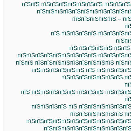
пїЅпїЅ пїЅпїЅпїЅпїЅпїЅпїЅпїЅ пїЅпїЅпї
пїЅпїЅпїЅпїЅпїЅпїЅпїЅпїЅпїЅпїЅпї
пїЅпїЅпїЅпїЅпїЅ – пї
пї
пїЅ пїЅпїЅпїЅпїЅ пїЅпїЅпїЅп
пїЅпї
пїЅпїЅпїЅпїЅпїЅпїЅпїЅ
пїЅпїЅпїЅпїЅпїЅпїЅпїЅпїЅпїЅ пїЅпїЅпїЅпї
пїЅпїЅ пїЅпїЅпїЅпїЅпїЅпїЅпїЅпїЅпїЅ пїЅп
пїЅпїЅпїЅпїЅпїЅпїЅ пїЅ пїЅпїЅпїЅпї
пїЅпїЅпїЅпїЅпїЅпїЅпїЅ пї
пї
пїЅ пїЅпїЅпїЅпїЅпїЅ пїЅпїЅпїЅ пїЅпїЅпї
пї
пїЅпїЅпїЅпїЅ пїЅ пїЅпїЅпїЅпїЅпїЅпї
пїЅпїЅпїЅпїЅпїЅпїЅ пї
пїЅпїЅпїЅпїЅпїЅпїЅпїЅпїЅпїЅпїЅпїЅпїЅ
пїЅпїЅпїЅпїЅпїЅпїЅпїЅпїЅпїЅпїЅ