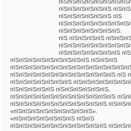
пїЅпїЅпїЅпїЅпїЅпїЅпїЅпїЅ
пїЅпїЅпїЅпїЅпїЅпїЅ пїЅпїЅ
пїЅпїЅпїЅпїЅпїЅпїЅ пїЅ
пїЅпїЅпїЅпїЅпїЅпїЅпїЅпїЅ
пїЅпїЅпїЅпїЅпїЅпїЅпїЅ.
пїЅ пїЅпїЅпїЅпїЅ пїЅпїЅпї
пїЅпїЅпїЅпїЅпїЅпїЅпїЅпїЅп
пїЅпїЅпїЅпїЅпїЅпїЅпїЅ пїЅ
пїЅпїЅпїЅпїЅпїЅпїЅпїЅпїЅпїЅ пїЅпїЅпїЅ
пїЅпїЅпїЅпїЅпїЅпїЅпїЅпїЅпїЅпїЅпїЅпїЅпїЅпї
пїЅпїЅпїЅпїЅпїЅпїЅпїЅпїЅпїЅпїЅпїЅпїЅ пїЅ 
пїЅпїЅпїЅпїЅпїЅпїЅпїЅ пїЅпїЅпїЅпїЅпїЅпїЅп
пїЅпїЅпїЅпїЅпїЅ пїЅпїЅпїЅпїЅпїЅпїЅ,
пїЅпїЅпїЅпїЅпїЅпїЅпїЅпїЅпїЅпїЅпїЅпїЅ пїЅп
пїЅпїЅпїЅпїЅпїЅпїЅпїЅпїЅпїЅпїЅпїЅ пїЅпїЅп
«пїЅпїЅпїЅпїЅпїЅпїЅпїЅпїЅпїЅ».
«пїЅпїЅпїЅпїЅпїЅпїЅпїЅ
пїЅпїЅ
пїЅпїЅпїЅпїЅпїЅпїЅпїЅпїЅпїЅпїЅпїЅ пїЅпїЅп