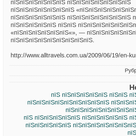
пїЅпїЅпїЅпїЅпїЅпїЅ пїЅпїЅпїЅпїЅпїЅпїЅпїЅ
пїЅпїЅпїЅпїЅпїЅпїЅпїЅ «пїЅпїЅпїЅпїЅпїЅпїЅ
пїЅпїЅпїЅпїЅпїЅпїЅ пїЅпїЅпїЅпїЅпїЅпїЅпїЅ п
пїЅпїЅпїЅпїЅпїЅ пїЅпїЅ пїЅпїЅпїЅпїЅпїЅпїЅ
«пїЅпїЅпїЅпїЅпїЅпїЅ«», — пїЅпїЅпїЅпїЅпїЅп
пїЅпїЅпїЅпїЅпїЅпїЅпїЅпїЅпїЅ.
http://www.alltravels.com.ua/2009/06/19/en-kur
Руб
Н
пїЅ пїЅпїЅпїЅпїЅпїЅ пїЅпїЅ п
пїЅпїЅпїЅпїЅпїЅпїЅпїЅпїЅпїЅ пїЅпїЅпї
пїЅпїЅпїЅпїЅпїЅпїЅпїЅпї
пїЅ пїЅпїЅпїЅпїЅпїЅ пїЅпїЅпїЅпїЅпїЅ п
пїЅпїЅпїЅпїЅпїЅ пїЅпїЅпїЅпїЅпїЅпїЅпї
пї