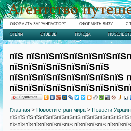
ОФОРМИТЬ ЗАГРАНПАСПОРТ
ОФОРМИТЬ ВИЗУ
СП
ОТЕЛИ
ОТЗЫВЫ
ПОГОДА
ПОСОЛЬСТ
пїЅ пїЅпїЅпїЅпїЅпїЅпїЅпїЅ
пїЅпїЅпїЅпїЅпїЅпїЅпїЅ
пїЅпїЅпїЅпїЅпїЅпїЅпїЅпїЅ 
пїЅпїЅпїЅпїЅпїЅпїЅпїЅпїЅп
Поделиться…
Главная
>
Новости стран мира
>
Новости Украи
пїЅпїЅпїЅпїЅпїЅпїЅпїЅпїЅпїЅ пїЅпїЅпїЅпїЅпїЅпїЅ
пїЅпїЅпїЅпїЅпїЅпїЅпїЅпїЅ пїЅпїЅпїЅпїЅ пїЅпїЅпї