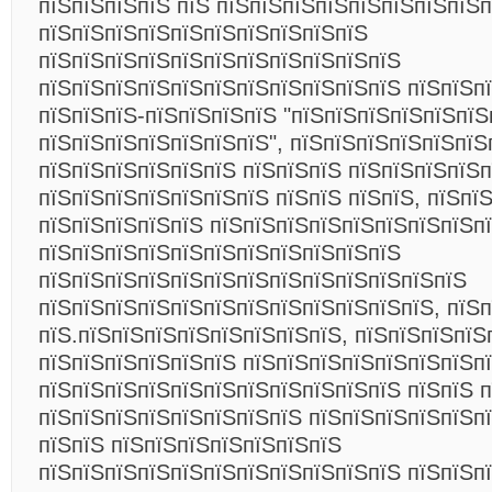
пїЅпїЅпїЅпїЅ пїЅ пїЅпїЅпїЅпїЅпїЅпїЅпїЅпїЅ
пїЅпїЅпїЅпїЅпїЅпїЅпїЅпїЅпїЅпїЅ
пїЅпїЅпїЅпїЅпїЅпїЅпїЅпїЅпїЅпїЅпїЅ
пїЅпїЅпїЅпїЅпїЅпїЅпїЅпїЅпїЅпїЅпїЅ пїЅпїЅп
пїЅпїЅпїЅ-пїЅпїЅпїЅпїЅ "пїЅпїЅпїЅпїЅпїЅпїЅ
пїЅпїЅпїЅпїЅпїЅпїЅпїЅ", пїЅпїЅпїЅпїЅпїЅпїЅ
пїЅпїЅпїЅпїЅпїЅпїЅ пїЅпїЅпїЅ пїЅпїЅпїЅпїЅп
пїЅпїЅпїЅпїЅпїЅпїЅпїЅ пїЅпїЅ пїЅпїЅ, пїЅпї
пїЅпїЅпїЅпїЅпїЅ пїЅпїЅпїЅпїЅпїЅпїЅпїЅпїЅп
пїЅпїЅпїЅпїЅпїЅпїЅпїЅпїЅпїЅпїЅпїЅ
пїЅпїЅпїЅпїЅпїЅпїЅпїЅпїЅпїЅпїЅпїЅпїЅпїЅ
пїЅпїЅпїЅпїЅпїЅпїЅпїЅпїЅпїЅпїЅпїЅпїЅ, пїЅ
пїЅ.пїЅпїЅпїЅпїЅпїЅпїЅпїЅпїЅ, пїЅпїЅпїЅпїЅ
пїЅпїЅпїЅпїЅпїЅпїЅ пїЅпїЅпїЅпїЅпїЅпїЅпїЅпї
пїЅпїЅпїЅпїЅпїЅпїЅпїЅпїЅпїЅпїЅпїЅ пїЅпїЅ 
пїЅпїЅпїЅпїЅпїЅпїЅпїЅпїЅ пїЅпїЅпїЅпїЅпїЅпї
пїЅпїЅ пїЅпїЅпїЅпїЅпїЅпїЅпїЅ
пїЅпїЅпїЅпїЅпїЅпїЅпїЅпїЅпїЅпїЅпїЅ пїЅпїЅп