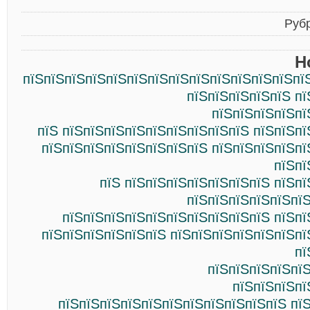
Руб
Н
пїЅпїЅпїЅпїЅпїЅпїЅпїЅпїЅпїЅпїЅпїЅпїЅпїЅпї
пїЅпїЅпїЅпїЅпїЅ пї
пїЅпїЅпїЅпїЅпї
пїЅ пїЅпїЅпїЅпїЅпїЅпїЅпїЅпїЅпїЅ пїЅпїЅп
пїЅпїЅпїЅпїЅпїЅпїЅпїЅпїЅ пїЅпїЅпїЅпїЅпї
пїЅпї
пїЅ пїЅпїЅпїЅпїЅпїЅпїЅпїЅ пїЅп
пїЅпїЅпїЅпїЅпїЅпїЅ
пїЅпїЅпїЅпїЅпїЅпїЅпїЅпїЅпїЅпїЅ пїЅпї
пїЅпїЅпїЅпїЅпїЅпїЅ пїЅпїЅпїЅпїЅпїЅпїЅпї
пї
пїЅпїЅпїЅпїЅпї
пїЅпїЅпїЅпї
пїЅпїЅпїЅпїЅпїЅпїЅпїЅпїЅпїЅпїЅпїЅ пї