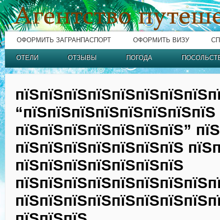
ОФОРМИТЬ ЗАГРАНПАСПОРТ
ОФОРМИТЬ ВИЗУ
СП
ОТЕЛИ
ОТЗЫВЫ
ПОГОДА
ПОСОЛЬСТ
пїЅпїЅпїЅпїЅпїЅпїЅпїЅпїЅп
“пїЅпїЅпїЅпїЅпїЅпїЅпїЅпїЅ
пїЅпїЅпїЅпїЅпїЅпїЅпїЅ” пїЅ
пїЅпїЅпїЅпїЅпїЅпїЅпїЅ пїЅ
пїЅпїЅпїЅпїЅпїЅпїЅпїЅ
пїЅпїЅпїЅпїЅпїЅпїЅпїЅпїЅп
пїЅпїЅпїЅпїЅпїЅпїЅпїЅпїЅп
пїЅпїЅпїЅ