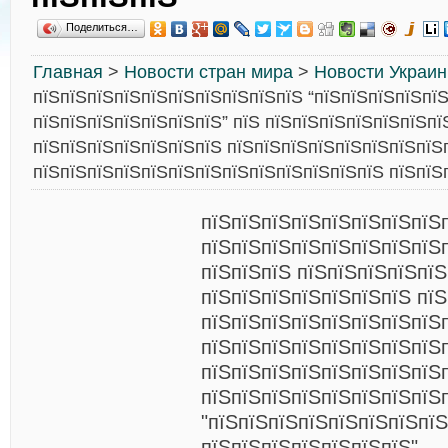
Поделиться…
Главная
>
Новости стран мира
>
Новости Украи
пїЅпїЅпїЅпїЅпїЅпїЅпїЅпїЅпїЅпїЅ “пїЅпїЅпїЅпїЅпї
пїЅпїЅпїЅпїЅпїЅпїЅпїЅ” пїЅ пїЅпїЅпїЅпїЅпїЅпїЅпї
пїЅпїЅпїЅпїЅпїЅпїЅпїЅ пїЅпїЅпїЅпїЅпїЅпїЅпїЅпїЅ
пїЅпїЅпїЅпїЅпїЅпїЅпїЅпїЅпїЅпїЅпїЅпїЅпїЅ пїЅпїЅ
пїЅпїЅпїЅпїЅпїЅпїЅпїЅпїЅ
пїЅпїЅпїЅпїЅпїЅпїЅпїЅпїЅ
пїЅпїЅпїЅ пїЅпїЅпїЅпїЅпїЅ
пїЅпїЅпїЅпїЅпїЅпїЅпїЅ пї
пїЅпїЅпїЅпїЅпїЅпїЅпїЅпїЅ
пїЅпїЅпїЅпїЅпїЅпїЅпїЅпїЅ
пїЅпїЅпїЅпїЅпїЅпїЅпїЅпїЅ
пїЅпїЅпїЅпїЅпїЅпїЅпїЅпїЅ
"пїЅпїЅпїЅпїЅпїЅпїЅпїЅпїЅ
пїЅпїЅпїЅпїЅпїЅпїЅпїЅ".