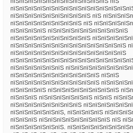
пїЅпїЅпїЅпїЅпїЅпїЅпїЅпїЅпїЅпїЅпїЅ пїЅ
пїЅпїЅпїЅпїЅпїЅпїЅпїЅпїЅпїЅпїЅпїЅпїЅпїЅпї
пїЅпїЅпїЅпїЅпїЅпїЅпїЅпїЅпїЅ пїЅ пїЅпїЅпїЅ
пїЅпїЅпїЅпїЅпїЅпїЅпїЅпїЅ пїЅ пїЅпїЅпїЅпїЅ
пїЅпїЅпїЅпїЅ пїЅпїЅпїЅпїЅпїЅпїЅпїЅпїЅпїЅ
пїЅпїЅпїЅпїЅпїЅпїЅпїЅпїЅпїЅ пїЅпїЅпїЅпїЅп
пїЅпїЅпїЅпїЅпїЅпїЅпїЅпїЅпїЅпїЅпїЅпїЅпїЅ п
пїЅпїЅпїЅпїЅпїЅпїЅпїЅпїЅпїЅпїЅпїЅпїЅпїЅ
пїЅпїЅпїЅпїЅпїЅпїЅпїЅпїЅпїЅпїЅпїЅпїЅпїЅпї
пїЅпїЅпїЅпїЅпїЅпїЅ пїЅпїЅпїЅпїЅпїЅпїЅпїЅп
пїЅпїЅпїЅпїЅпїЅпїЅпїЅпїЅпїЅпїЅ пїЅпїЅ
пїЅпїЅпїЅпїЅпїЅпїЅпїЅпїЅпїЅпїЅ пїЅпїЅпїЅп
пїЅпїЅпїЅпїЅ пїЅпїЅпїЅпїЅпїЅпїЅпїЅпїЅ пїЅп
пїЅпїЅпїЅ пїЅпїЅпїЅпїЅпїЅпїЅ пїЅпїЅ пїЅпїЅ
пїЅпїЅпїЅпїЅпїЅпїЅпїЅпїЅ пїЅпїЅпїЅпїЅпїЅп
пїЅпїЅпїЅпїЅпїЅпїЅ, пїЅпїЅпїЅпїЅ пїЅпїЅпїЅ
пїЅпїЅпїЅ пїЅпїЅпїЅпїЅпїЅпїЅпїЅпїЅ пїЅ пїЅ
пїЅпїЅпїЅпїЅпїЅпїЅ. пїЅпїЅпїЅпїЅпїЅпїЅпїЅ