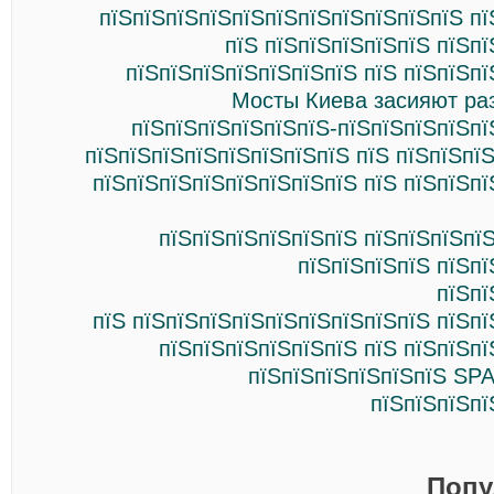
пїЅпїЅпїЅпїЅпїЅпїЅпїЅпїЅпїЅпїЅпїЅ пї
пїЅ пїЅпїЅпїЅпїЅпїЅ пїЅп
пїЅпїЅпїЅпїЅпїЅпїЅпїЅ пїЅ пїЅпїЅп
Мосты Киева засияют ра
пїЅпїЅпїЅпїЅпїЅпїЅ-пїЅпїЅпїЅпїЅпї
пїЅпїЅпїЅпїЅпїЅпїЅпїЅпїЅ пїЅ пїЅпїЅпї
пїЅпїЅпїЅпїЅпїЅпїЅпїЅпїЅ пїЅ пїЅпїЅп
пїЅпїЅпїЅпїЅпїЅпїЅ пїЅпїЅпїЅпї
пїЅпїЅпїЅпїЅ пїЅпї
пїЅпї
пїЅ пїЅпїЅпїЅпїЅпїЅпїЅпїЅпїЅпїЅ пїЅп
пїЅпїЅпїЅпїЅпїЅпїЅ пїЅ пїЅпїЅп
пїЅпїЅпїЅпїЅпїЅпїЅ SPA
пїЅпїЅпїЅпї
Попу