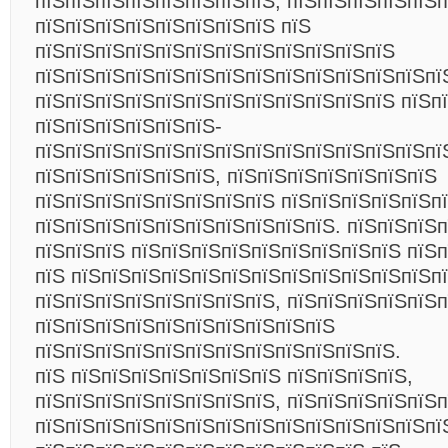
пїЅпїЅпїЅпїЅпїЅпїЅпїЅпїЅ, пїЅпїЅпїЅпїЅпїЅ
пїЅпїЅпїЅпїЅпїЅпїЅпїЅпїЅ пїЅ
пїЅпїЅпїЅпїЅпїЅпїЅпїЅпїЅпїЅпїЅпїЅпїЅ
пїЅпїЅпїЅпїЅпїЅпїЅпїЅпїЅпїЅпїЅпїЅпїЅпїЅпї
пїЅпїЅпїЅпїЅпїЅпїЅпїЅпїЅпїЅпїЅпїЅпїЅ пїЅп
пїЅпїЅпїЅпїЅпїЅпїЅ-
пїЅпїЅпїЅпїЅпїЅпїЅпїЅпїЅпїЅпїЅпїЅпїЅпїЅпї
пїЅпїЅпїЅпїЅпїЅпїЅ, пїЅпїЅпїЅпїЅпїЅпїЅпїЅ
пїЅпїЅпїЅпїЅпїЅпїЅпїЅпїЅ пїЅпїЅпїЅпїЅпїЅп
пїЅпїЅпїЅпїЅпїЅпїЅпїЅпїЅпїЅпїЅ. пїЅпїЅпїЅп
пїЅпїЅпїЅ пїЅпїЅпїЅпїЅпїЅпїЅпїЅпїЅпїЅ пїЅ
пїЅ пїЅпїЅпїЅпїЅпїЅпїЅпїЅпїЅпїЅпїЅпїЅпїЅп
пїЅпїЅпїЅпїЅпїЅпїЅпїЅпїЅ, пїЅпїЅпїЅпїЅпїЅ
пїЅпїЅпїЅпїЅпїЅпїЅпїЅпїЅпїЅпїЅ
пїЅпїЅпїЅпїЅпїЅпїЅпїЅпїЅпїЅпїЅпїЅпїЅ.
пїЅ пїЅпїЅпїЅпїЅпїЅпїЅпїЅ пїЅпїЅпїЅпїЅ,
пїЅпїЅпїЅпїЅпїЅпїЅпїЅпїЅ, пїЅпїЅпїЅпїЅпїЅ
пїЅпїЅпїЅпїЅпїЅпїЅпїЅпїЅпїЅпїЅпїЅпїЅпїЅпї