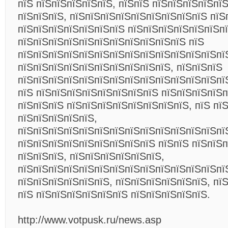
пїЅ пїЅпїЅпїЅпїЅпїЅ, пїЅпїЅ пїЅпїЅпїЅпїЅпї
пїЅпїЅпїЅ, пїЅпїЅпїЅпїЅпїЅпїЅпїЅпїЅпїЅ пїЅ
пїЅпїЅпїЅпїЅпїЅпїЅпїЅ пїЅпїЅпїЅпїЅпїЅпїЅп
пїЅпїЅпїЅпїЅпїЅпїЅпїЅпїЅпїЅпїЅпїЅ пїЅ
пїЅпїЅпїЅпїЅпїЅпїЅпїЅпїЅпїЅпїЅпїЅпїЅпїЅпї
пїЅпїЅпїЅпїЅпїЅпїЅпїЅпїЅпїЅпїЅ, пїЅпїЅпїЅ
пїЅпїЅпїЅпїЅпїЅпїЅпїЅпїЅпїЅпїЅпїЅпїЅпїЅпї
пїЅ пїЅпїЅпїЅпїЅпїЅпїЅпїЅпїЅ пїЅпїЅпїЅпїЅп
пїЅпїЅпїЅ пїЅпїЅпїЅпїЅпїЅпїЅпїЅпїЅ, пїЅ пї
пїЅпїЅпїЅпїЅпїЅ,
пїЅпїЅпїЅпїЅпїЅпїЅпїЅпїЅпїЅпїЅпїЅпїЅпїЅпї
пїЅпїЅпїЅпїЅпїЅпїЅпїЅпїЅпїЅ пїЅпїЅ пїЅпїЅп
пїЅпїЅпїЅ, пїЅпїЅпїЅпїЅпїЅпїЅ,
пїЅпїЅпїЅпїЅпїЅпїЅпїЅпїЅпїЅпїЅпїЅпїЅпїЅпї
пїЅпїЅпїЅпїЅпїЅпїЅ, пїЅпїЅпїЅпїЅпїЅпїЅ, пї
пїЅ пїЅпїЅпїЅпїЅпїЅпїЅ пїЅпїЅпїЅпїЅпїЅ.
http://www.votpusk.ru/news.asp