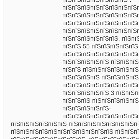
пїЅпїЅпїЅпїЅпїЅпїЅпїЅпїЅ
пїЅпїЅпїЅпїЅпїЅпїЅпїЅпїЅп
пїЅпїЅпїЅпїЅпїЅпїЅпїЅпїЅп
пїЅпїЅпїЅпїЅпїЅпїЅпїЅпїЅ
пїЅпїЅпїЅпїЅпїЅпїЅ, пїЅпї
пїЅпїЅ 55 пїЅпїЅпїЅпїЅпїЅ
пїЅпїЅпїЅпїЅпїЅпїЅпїЅпїЅ
пїЅпїЅпїЅпїЅпїЅ пїЅпїЅпїЅ
пїЅпїЅ пїЅпїЅпїЅпїЅпїЅпїЅ
пїЅпїЅпїЅпїЅ пїЅпїЅпїЅпїЅ
пїЅпїЅпїЅпїЅпїЅпїЅпїЅпїЅ
пїЅпїЅпїЅпїЅпїЅ 3 пїЅпїЅп
пїЅпїЅпїЅ пїЅпїЅпїЅпїЅпїЅ
пїЅпїЅпїЅпїЅпїЅ-
пїЅпїЅпїЅпїЅпїЅпїЅпїЅпїЅ
пїЅпїЅпїЅпїЅпїЅпїЅ пїЅпїЅпїЅпїЅпїЅпїЅпїЅп
пїЅпїЅпїЅпїЅпїЅпїЅпїЅпїЅпїЅпїЅпїЅ пїЅпїЅп