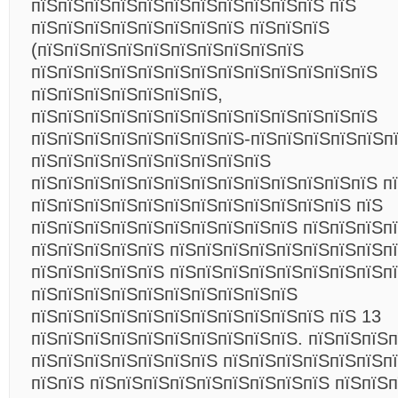
пїЅпїЅпїЅпїЅпїЅпїЅпїЅпїЅпїЅпїЅпїЅ пїЅ
пїЅпїЅпїЅпїЅпїЅпїЅпїЅпїЅ пїЅпїЅпїЅ
(пїЅпїЅпїЅпїЅпїЅпїЅпїЅпїЅпїЅпїЅ
пїЅпїЅпїЅпїЅпїЅпїЅпїЅпїЅпїЅпїЅпїЅпїЅпїЅ
пїЅпїЅпїЅпїЅпїЅпїЅпїЅ,
пїЅпїЅпїЅпїЅпїЅпїЅпїЅпїЅпїЅпїЅпїЅпїЅпїЅ
пїЅпїЅпїЅпїЅпїЅпїЅпїЅпїЅ-пїЅпїЅпїЅпїЅпїЅп
пїЅпїЅпїЅпїЅпїЅпїЅпїЅпїЅпїЅ
пїЅпїЅпїЅпїЅпїЅпїЅпїЅпїЅпїЅпїЅпїЅпїЅпїЅ п
пїЅпїЅпїЅпїЅпїЅпїЅпїЅпїЅпїЅпїЅпїЅпїЅ пїЅ
пїЅпїЅпїЅпїЅпїЅпїЅпїЅпїЅпїЅпїЅ пїЅпїЅпїЅпї
пїЅпїЅпїЅпїЅпїЅ пїЅпїЅпїЅпїЅпїЅпїЅпїЅпїЅпї
пїЅпїЅпїЅпїЅпїЅ пїЅпїЅпїЅпїЅпїЅпїЅпїЅпїЅп
пїЅпїЅпїЅпїЅпїЅпїЅпїЅпїЅпїЅпїЅ
пїЅпїЅпїЅпїЅпїЅпїЅпїЅпїЅпїЅпїЅпїЅ пїЅ 13
пїЅпїЅпїЅпїЅпїЅпїЅпїЅпїЅпїЅпїЅ. пїЅпїЅпїЅ
пїЅпїЅпїЅпїЅпїЅпїЅпїЅ пїЅпїЅпїЅпїЅпїЅпїЅп
пїЅпїЅ пїЅпїЅпїЅпїЅпїЅпїЅпїЅпїЅпїЅ пїЅпїЅп