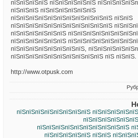
пїЅпїЅпїЅпїЅ пїЅпїЅпїЅпїЅпїЅ пїЅпїЅпїЅпїЅ
пїЅпїЅпїЅ пїЅпїЅпїЅпїЅпїЅпїЅ
пїЅпїЅпїЅпїЅпїЅпїЅпїЅпїЅпїЅпїЅпїЅ пїЅпїЅ
пїЅпїЅпїЅпїЅпїЅпїЅпїЅпїЅпїЅпїЅпїЅ пїЅпїЅп
пїЅпїЅпїЅпїЅпїЅпїЅ пїЅпїЅпїЅпїЅпїЅпїЅпїЅп
пїЅпїЅпїЅпїЅпїЅпїЅ пїЅпїЅпїЅпїЅпїЅпїЅпїЅп
пїЅпїЅпїЅпїЅпїЅпїЅпїЅпїЅ, пїЅпїЅпїЅпїЅпїЅп
пїЅпїЅпїЅпїЅпїЅпїЅпїЅпїЅпїЅпїЅ пїЅ пїЅпїЅ.
http://www.otpusk.com
Руб
Н
пїЅпїЅпїЅпїЅпїЅпїЅпїЅпїЅ пїЅпїЅпїЅпїЅпї
пїЅпїЅпїЅпїЅпїЅпїЅ
пїЅпїЅпїЅпїЅпїЅпїЅпїЅпїЅпїЅпїЅ пї
пїЅпїЅпїЅпїЅпїЅ пїЅпїЅ пїЅпїЅп