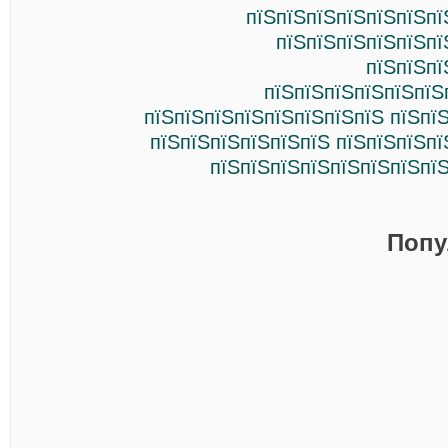
пїЅпїЅпїЅпїЅпїЅпїЅпї
пїЅпїЅпїЅпїЅпїЅпї
пїЅпїЅпї
пїЅпїЅпїЅпїЅпїЅпїЅ
пїЅпїЅпїЅпїЅпїЅпїЅпїЅпїЅ пїЅпї
пїЅпїЅпїЅпїЅпїЅпїЅ пїЅпїЅпїЅпї
пїЅпїЅпїЅпїЅпїЅпїЅпїЅпїЅ
Попу