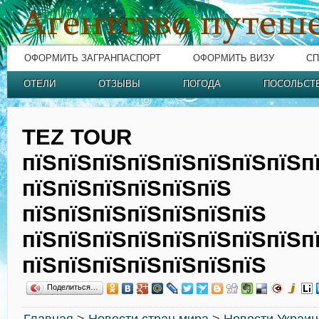
ОФОРМИТЬ ЗАГРАНПАСПОРТ
ОФОРМИТЬ ВИЗУ
СП
ОТЕЛИ
ОТЗЫВЫ
ПОГОДА
ПОСОЛЬСТ
TEZ TOUR
пїЅпїЅпїЅпїЅпїЅпїЅпїЅпїЅп
пїЅпїЅпїЅпїЅпїЅпїЅ
пїЅпїЅпїЅпїЅпїЅпїЅпїЅ
пїЅпїЅпїЅпїЅпїЅпїЅпїЅпїЅп
пїЅпїЅпїЅпїЅпїЅпїЅпїЅ
Поделиться…