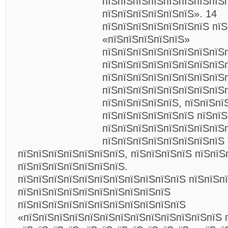
пїЅпїЅпїЅпїЅпїЅпїЅпїЅпїЅ
пїЅпїЅпїЅпїЅпїЅпїЅ». 14
пїЅпїЅпїЅпїЅпїЅпїЅпїЅ пїЅ
«пїЅпїЅпїЅпїЅпїЅ»
пїЅпїЅпїЅпїЅпїЅпїЅпїЅпїЅ
пїЅпїЅпїЅпїЅпїЅпїЅпїЅпїЅ
пїЅпїЅпїЅпїЅпїЅпїЅпїЅпїЅ
пїЅпїЅпїЅпїЅпїЅпїЅпїЅпїЅ
пїЅпїЅпїЅпїЅпїЅ, пїЅпїЅпї
пїЅпїЅпїЅпїЅпїЅпїЅ пїЅпїЅ
пїЅпїЅпїЅпїЅпїЅпїЅпїЅпїЅ
пїЅпїЅпїЅпїЅпїЅпїЅпїЅпї
пїЅпїЅпїЅпїЅпїЅпїЅпїЅ, пїЅпїЅпїЅпїЅ пїЅпїЅ
пїЅпїЅпїЅпїЅпїЅпїЅпїЅ.
пїЅпїЅпїЅпїЅпїЅпїЅпїЅпїЅпїЅпїЅпїЅ пїЅпїЅп
пїЅпїЅпїЅпїЅпїЅпїЅпїЅпїЅпїЅпїЅ
пїЅпїЅпїЅпїЅпїЅпїЅпїЅпїЅпїЅпїЅпїЅ
«пїЅпїЅпїЅпїЅпїЅпїЅпїЅпїЅпїЅпїЅпїЅпїЅпїЅ 