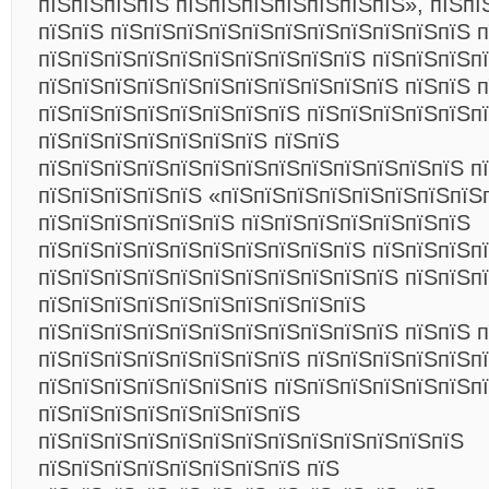
пїЅпїЅпїЅпїЅ пїЅпїЅпїЅпїЅпїЅпїЅпїЅ», пїЅпї
пїЅпїЅ пїЅпїЅпїЅпїЅпїЅпїЅпїЅпїЅпїЅпїЅпїЅ 
пїЅпїЅпїЅпїЅпїЅпїЅпїЅпїЅпїЅпїЅ
пїЅпїЅпїЅп
пїЅпїЅпїЅпїЅпїЅпїЅпїЅпїЅпїЅпїЅпїЅ пїЅпїЅ 
пїЅпїЅпїЅпїЅпїЅпїЅпїЅпїЅ пїЅпїЅпїЅпїЅпїЅпї
пїЅпїЅпїЅпїЅпїЅпїЅпїЅ пїЅпїЅ
пїЅпїЅпїЅпїЅпїЅпїЅпїЅпїЅпїЅпїЅпїЅпїЅпїЅ п
пїЅпїЅпїЅпїЅпїЅ «пїЅпїЅпїЅпїЅпїЅпїЅпїЅпїЅ
пїЅпїЅпїЅпїЅпїЅпїЅ пїЅпїЅпїЅпїЅпїЅпїЅпїЅ
пїЅпїЅпїЅпїЅпїЅпїЅпїЅпїЅпїЅпїЅ пїЅпїЅпїЅп
пїЅпїЅпїЅпїЅпїЅпїЅпїЅпїЅпїЅпїЅпїЅ пїЅпїЅп
пїЅпїЅпїЅпїЅпїЅпїЅпїЅпїЅпїЅпїЅ
пїЅпїЅпїЅпїЅпїЅпїЅпїЅпїЅпїЅпїЅпїЅ пїЅпїЅ 
пїЅпїЅпїЅпїЅпїЅпїЅпїЅпїЅ пїЅпїЅпїЅпїЅпїЅпї
пїЅпїЅпїЅпїЅпїЅпїЅпїЅ пїЅпїЅпїЅпїЅпїЅпїЅп
пїЅпїЅпїЅпїЅпїЅпїЅпїЅпїЅ
пїЅпїЅпїЅпїЅпїЅпїЅпїЅпїЅпїЅпїЅпїЅпїЅпїЅ
пїЅпїЅпїЅпїЅпїЅпїЅпїЅпїЅ пїЅ