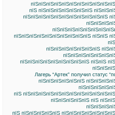
пїЅпїЅпїЅпїЅпїЅпїЅпїЅпїЅпїЅпїЅпїЅ
пїЅ пїЅпїЅпїЅпїЅпїЅпїЅпїЅ пїЅпїЅп
пїЅпїЅпїЅпїЅпїЅпїЅпїЅпїЅпїЅпїЅпїЅ пї
пїЅпїЅпїЅпї
пїЅпїЅпїЅпїЅпїЅпїЅпїЅпїЅ
пїЅпїЅпїЅпїЅпїЅпїЅпїЅпїЅпїЅпїЅ пїЅпїЅ п
пї
пїЅпїЅпїЅпїЅпїЅпїЅпїЅ пїЅпї
пїЅпїЅпїЅпїЅпїЅпїЅпї
пїЅпїЅпїЅпїЅпїЅпїЅпїЅпїЅпїЅ пїЅпїЅ пї
пїЅпїЅпї
Лагерь “Артек” получил статус 
пїЅпїЅпїЅпїЅпїЅпїЅ пїЅпїЅпїЅпї
пїЅпїЅпїЅпїЅпї
пїЅ пїЅпїЅпїЅпїЅпїЅпїЅпїЅпїЅпїЅпїЅпїЅпї
пїЅпїЅпїЅпїЅпїЅ пїЅ пїЅпї
пїЅпїЅпїЅпї
пїЅ пїЅпїЅпїЅпїЅпїЅ пїЅпїЅпїЅпїЅпїЅпїЅпї