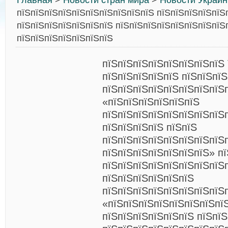
Главная
>
Новости стран мира
>
Новости Украи
пїЅпїЅпїЅпїЅпїЅпїЅпїЅпїЅпїЅпїЅ пїЅпїЅпїЅпїЅпїЅ
пїЅпїЅпїЅпїЅпїЅпїЅпїЅ пїЅпїЅпїЅпїЅпїЅпїЅпїЅпїЅ
пїЅпїЅпїЅпїЅпїЅпїЅпїЅ
пїЅпїЅпїЅпїЅпїЅпїЅпїЅпї
пїЅпїЅпїЅпїЅпїЅ пїЅпїЅпїЅ
пїЅпїЅпїЅпїЅпїЅпїЅпїЅпїЅ
«пїЅпїЅпїЅпїЅпїЅпїЅ
пїЅпїЅпїЅпїЅпїЅпїЅпїЅпїЅ
пїЅпїЅпїЅпїЅ пїЅпїЅ
пїЅпїЅпїЅпїЅпїЅпїЅпїЅпїЅ
пїЅпїЅпїЅпїЅпїЅпїЅпїЅ» п
пїЅпїЅпїЅпїЅпїЅпїЅпїЅпїЅ
пїЅпїЅпїЅпїЅпїЅпїЅ
пїЅпїЅпїЅпїЅпїЅпїЅпїЅпїЅ
«пїЅпїЅпїЅпїЅпїЅпїЅпїЅпї
пїЅпїЅпїЅпїЅпїЅпїЅ пїЅпї