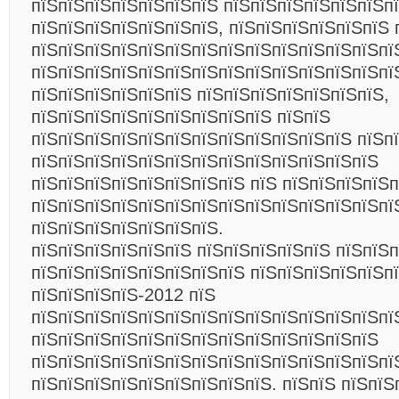
пїЅпїЅпїЅпїЅпїЅпїЅпїЅ пїЅпїЅпїЅпїЅпїЅпїЅп
пїЅпїЅпїЅпїЅпїЅпїЅпїЅ, пїЅпїЅпїЅпїЅпїЅпїЅ 
пїЅпїЅпїЅпїЅпїЅпїЅпїЅпїЅпїЅпїЅпїЅпїЅпїЅпї
пїЅпїЅпїЅпїЅпїЅпїЅпїЅпїЅпїЅпїЅпїЅпїЅпїЅпї
пїЅпїЅпїЅпїЅпїЅпїЅ пїЅпїЅпїЅпїЅпїЅпїЅпїЅ,
пїЅпїЅпїЅпїЅпїЅпїЅпїЅпїЅпїЅ пїЅпїЅ
пїЅпїЅпїЅпїЅпїЅпїЅпїЅпїЅпїЅпїЅпїЅпїЅ пїЅп
пїЅпїЅпїЅпїЅпїЅпїЅпїЅпїЅпїЅпїЅпїЅпїЅпїЅ
пїЅпїЅпїЅпїЅпїЅпїЅпїЅпїЅ пїЅ пїЅпїЅпїЅпїЅ
пїЅпїЅпїЅпїЅпїЅпїЅпїЅпїЅпїЅпїЅпїЅпїЅпїЅпї
пїЅпїЅпїЅпїЅпїЅпїЅпїЅ.
пїЅпїЅпїЅпїЅпїЅпїЅ пїЅпїЅпїЅпїЅпїЅ пїЅпїЅ
пїЅпїЅпїЅпїЅпїЅпїЅпїЅпїЅ пїЅпїЅпїЅпїЅпїЅп
пїЅпїЅпїЅпїЅ-2012 пїЅ
пїЅпїЅпїЅпїЅпїЅпїЅпїЅпїЅпїЅпїЅпїЅпїЅпїЅпї
пїЅпїЅпїЅпїЅпїЅпїЅпїЅпїЅпїЅпїЅпїЅпїЅпїЅ
пїЅпїЅпїЅпїЅпїЅпїЅпїЅпїЅпїЅпїЅпїЅпїЅпїЅпї
пїЅпїЅпїЅпїЅпїЅпїЅпїЅпїЅпїЅ. пїЅпїЅ пїЅпїЅ