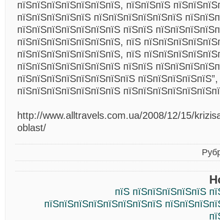
пїЅпїЅпїЅпїЅпїЅпїЅпїЅ, пїЅпїЅпїЅ пїЅпїЅпїЅ
пїЅпїЅпїЅпїЅпїЅ пїЅпїЅпїЅпїЅпїЅпїЅ пїЅпїЅ
пїЅпїЅпїЅпїЅпїЅпїЅпїЅ пїЅпїЅ пїЅпїЅпїЅпїЅ
пїЅпїЅпїЅпїЅпїЅпїЅпїЅ, пїЅ пїЅпїЅпїЅпїЅпїЅ
пїЅпїЅпїЅпїЅпїЅпїЅпїЅ, пїЅ пїЅпїЅпїЅпїЅпїЅ
пїЅпїЅпїЅпїЅпїЅпїЅпїЅ пїЅпїЅ пїЅпїЅпїЅпїЅп
пїЅпїЅпїЅпїЅпїЅпїЅпїЅпїЅ пїЅпїЅпїЅпїЅпїЅ”,
пїЅпїЅпїЅпїЅпїЅпїЅпїЅ пїЅпїЅпїЅпїЅпїЅпїЅпї
http://www.alltravels.com.ua/2008/12/15/krizi
oblast/
Руб
Н
пїЅ пїЅпїЅпїЅпїЅпїЅ п
пїЅпїЅпїЅпїЅпїЅпїЅпїЅпїЅ пїЅпїЅпїЅпї
пї