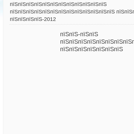
пїЅпїЅпїЅпїЅпїЅпїЅпїЅпїЅпїЅпїЅпїЅпїЅ
пїЅпїЅпїЅпїЅпїЅпїЅпїЅпїЅпїЅпїЅпїЅпїЅпїЅ пїЅпїЅ
пїЅпїЅпїЅпїЅ-2012
пїЅпїЅ-пїЅпїЅ
пїЅпїЅпїЅпїЅпїЅпїЅпїЅпїЅ
пїЅпїЅпїЅпїЅпїЅпїЅпїЅ