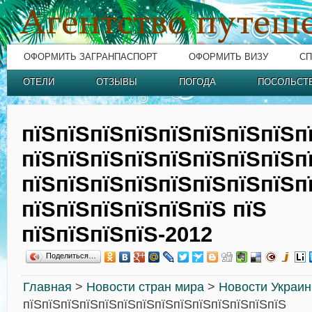
ОФОРМИТЬ ЗАГРАНПАСПОРТ
ОФОРМИТЬ ВИЗУ
СП
ОТЕЛИ
ОТЗЫВЫ
ПОГОДА
ПОСОЛЬСТ
пїЅпїЅпїЅпїЅпїЅпїЅпїЅпїЅп
пїЅпїЅпїЅпїЅпїЅпїЅпїЅпїЅп
пїЅпїЅпїЅпїЅпїЅпїЅпїЅпїЅп
пїЅпїЅпїЅпїЅпїЅпїЅ пїЅ
пїЅпїЅпїЅпїЅ-2012
Поделиться…
Главная
>
Новости стран мира
>
Новости Украи
пїЅпїЅпїЅпїЅпїЅпїЅпїЅпїЅпїЅпїЅпїЅпїЅпїЅпїЅ