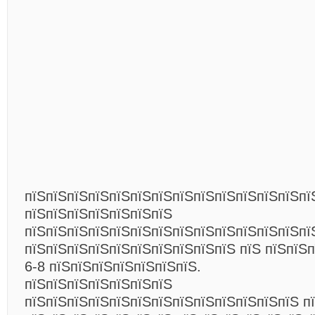
пїЅпїЅпїЅпїЅпїЅпїЅпїЅпїЅпїЅпїЅпїЅпїЅпїЅпї
пїЅпїЅпїЅпїЅпїЅпїЅпїЅ
пїЅпїЅпїЅпїЅпїЅпїЅпїЅпїЅпїЅпїЅпїЅпїЅпїЅпї
пїЅпїЅпїЅпїЅпїЅпїЅпїЅпїЅпїЅпїЅ пїЅ пїЅпїЅп
6-8 пїЅпїЅпїЅпїЅпїЅпїЅпїЅ.
пїЅпїЅпїЅпїЅпїЅпїЅпїЅ
пїЅпїЅпїЅпїЅпїЅпїЅпїЅпїЅпїЅпїЅпїЅпїЅпїЅ п