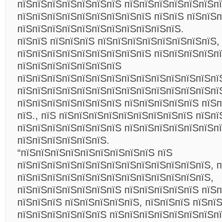
пїЅпїЅпїЅпїЅпїЅпїЅпїЅ пїЅпїЅпїЅпїЅпїЅпїЅпї
пїЅпїЅпїЅпїЅпїЅпїЅпїЅпїЅпїЅ пїЅпїЅ пїЅпїЅ
пїЅпїЅпїЅпїЅпїЅпїЅпїЅпїЅпїЅпїЅпїЅ.
пїЅпїЅ пїЅпїЅпїЅ пїЅпїЅпїЅпїЅпїЅпїЅпїЅпїЅ,
пїЅпїЅпїЅпїЅпїЅпїЅпїЅпїЅпїЅ пїЅпїЅпїЅпїЅп
пїЅпїЅпїЅпїЅпїЅпїЅпїЅ
пїЅпїЅпїЅпїЅпїЅпїЅпїЅпїЅпїЅпїЅпїЅпїЅпїЅпї
пїЅпїЅпїЅпїЅпїЅпїЅпїЅпїЅпїЅпїЅпїЅпїЅпїЅпї
пїЅпїЅпїЅпїЅпїЅпїЅпїЅ пїЅпїЅпїЅпїЅпїЅ пїЅп
пїЅ., пїЅ пїЅпїЅпїЅпїЅпїЅпїЅпїЅпїЅпїЅ пїЅп
пїЅпїЅпїЅпїЅпїЅпїЅпїЅ пїЅпїЅпїЅпїЅпїЅпїЅп
пїЅпїЅпїЅпїЅпїЅпїЅ.
“пїЅпїЅпїЅпїЅпїЅпїЅпїЅпїЅпїЅ пїЅ
пїЅпїЅпїЅпїЅпїЅпїЅпїЅпїЅпїЅпїЅпїЅпїЅпїЅ, 
пїЅпїЅпїЅпїЅпїЅпїЅпїЅпїЅпїЅпїЅпїЅпїЅпїЅ,
пїЅпїЅпїЅпїЅпїЅпїЅпїЅ пїЅпїЅпїЅпїЅпїЅ пїЅп
пїЅпїЅпїЅ пїЅпїЅпїЅпїЅпїЅ, пїЅпїЅпїЅ пїЅпї
пїЅпїЅпїЅпїЅпїЅпїЅ пїЅпїЅпїЅпїЅпїЅпїЅпїЅп