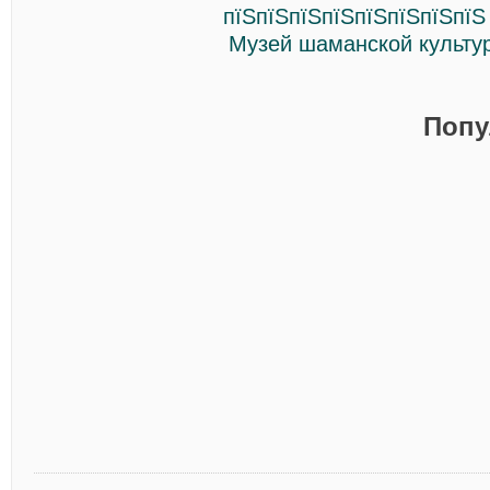
пїЅпїЅпїЅпїЅпїЅпїЅпїЅпїЅ
Музей шаманской культу
Попу