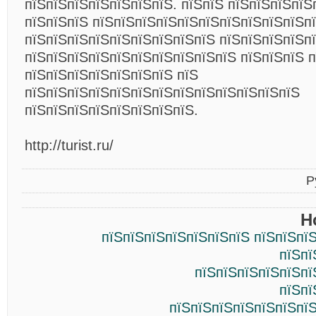
пїЅпїЅпїЅпїЅпїЅпїЅпїЅ. пїЅпїЅ пїЅпїЅпїЅпїЅ
пїЅпїЅпїЅ пїЅпїЅпїЅпїЅпїЅпїЅпїЅпїЅпїЅпїЅп
пїЅпїЅпїЅпїЅпїЅпїЅпїЅпїЅпїЅ пїЅпїЅпїЅпїЅп
пїЅпїЅпїЅпїЅпїЅпїЅпїЅпїЅпїЅпїЅ пїЅпїЅпїЅ 
пїЅпїЅпїЅпїЅпїЅпїЅпїЅ пїЅ
пїЅпїЅпїЅпїЅпїЅпїЅпїЅпїЅпїЅпїЅпїЅпїЅпїЅ
пїЅпїЅпїЅпїЅпїЅпїЅпїЅпїЅ.
http://turist.ru/
Р
Н
пїЅпїЅпїЅпїЅпїЅпїЅпїЅ пїЅпїЅпї
пїЅпї
пїЅпїЅпїЅпїЅпїЅпї
пїЅпї
пїЅпїЅпїЅпїЅпїЅпїЅпїЅ