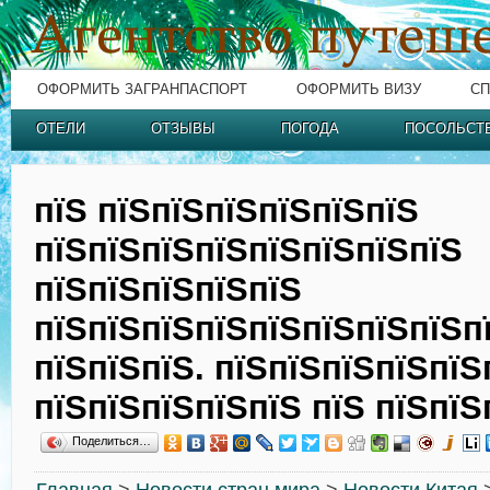
ОФОРМИТЬ ЗАГРАНПАСПОРТ
ОФОРМИТЬ ВИЗУ
СП
ОТЕЛИ
ОТЗЫВЫ
ПОГОДА
ПОСОЛЬСТ
пїЅ пїЅпїЅпїЅпїЅпїЅпїЅ
пїЅпїЅпїЅпїЅпїЅпїЅпїЅпїЅ
пїЅпїЅпїЅпїЅпїЅ
пїЅпїЅпїЅпїЅпїЅпїЅпїЅпїЅп
пїЅпїЅпїЅ. пїЅпїЅпїЅпїЅпїЅ
пїЅпїЅпїЅпїЅпїЅ пїЅ пїЅпїЅ
Поделиться…