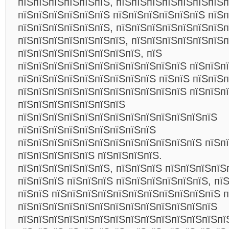
пїЅпїЅпїЅпїЅпїЅпїЅ, пїЅпїЅпїЅпїЅпїЅпїЅпїЅп
пїЅпїЅпїЅпїЅпїЅпїЅ пїЅпїЅпїЅпїЅпїЅпїЅ пїЅ
пїЅпїЅпїЅпїЅпїЅпїЅ, пїЅпїЅпїЅпїЅпїЅпїЅпїЅ
пїЅпїЅпїЅпїЅпїЅпїЅпїЅ, пїЅпїЅпїЅпїЅпїЅпїЅ
пїЅпїЅпїЅпїЅпїЅпїЅпїЅпїЅ, пїЅ
пїЅпїЅпїЅпїЅпїЅпїЅпїЅпїЅпїЅпїЅпїЅ пїЅпїЅп
пїЅпїЅпїЅпїЅпїЅпїЅпїЅпїЅпїЅ пїЅпїЅ пїЅпїЅ
пїЅпїЅпїЅпїЅпїЅпїЅпїЅпїЅпїЅпїЅпїЅ пїЅпїЅпї
пїЅпїЅпїЅпїЅпїЅпїЅпїЅ
пїЅпїЅпїЅпїЅпїЅпїЅпїЅпїЅпїЅпїЅпїЅпїЅпїЅ
пїЅпїЅпїЅпїЅпїЅпїЅпїЅпїЅпїЅ
пїЅпїЅпїЅпїЅпїЅпїЅпїЅпїЅпїЅпїЅпїЅпїЅ пїЅп
пїЅпїЅпїЅпїЅпїЅ пїЅпїЅпїЅпїЅ.
пїЅпїЅпїЅпїЅпїЅпїЅ, пїЅпїЅпїЅ пїЅпїЅпїЅпїЅ
пїЅпїЅпїЅ пїЅпїЅпїЅ пїЅпїЅпїЅпїЅпїЅпїЅ, пї
пїЅпїЅ пїЅпїЅпїЅпїЅпїЅпїЅпїЅпїЅпїЅпїЅпїЅ п
пїЅпїЅпїЅпїЅпїЅпїЅпїЅпїЅпїЅпїЅпїЅпїЅпїЅ
пїЅпїЅпїЅпїЅпїЅпїЅпїЅпїЅпїЅпїЅпїЅпїЅпїЅпї