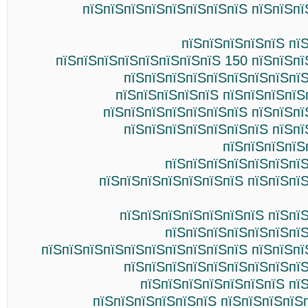
пїЅпїЅпїЅпїЅпїЅпїЅпїЅпїЅ пїЅпїЅпї
пїЅпїЅпїЅпїЅпїЅ пї
пїЅпїЅпїЅпїЅпїЅпїЅпїЅпїЅ 150 пїЅпїЅпї
пїЅпїЅпїЅпїЅпїЅпїЅпїЅпїЅпїЅ
пїЅпїЅпїЅпїЅпїЅ пїЅпїЅпїЅпїЅ
пїЅпїЅпїЅпїЅпїЅпїЅпїЅ пїЅпїЅпї
пїЅпїЅпїЅпїЅпїЅпїЅпїЅ пїЅпї
пїЅпїЅпїЅпїЅ
пїЅпїЅпїЅпїЅпїЅпїЅпїЅ
пїЅпїЅпїЅпїЅпїЅпїЅпїЅ пїЅпїЅпї
пїЅпїЅпїЅпїЅпїЅпїЅпїЅ пїЅпї
пїЅпїЅпїЅпїЅпїЅпїЅпїЅ
пїЅпїЅпїЅпїЅпїЅпїЅпїЅпїЅпїЅпїЅ пїЅпїЅпї
пїЅпїЅпїЅпїЅпїЅпїЅпїЅпїЅпїЅ
пїЅпїЅпїЅпїЅпїЅпїЅпїЅ пї
пїЅпїЅпїЅпїЅпїЅпїЅ пїЅпїЅпїЅпїЅп