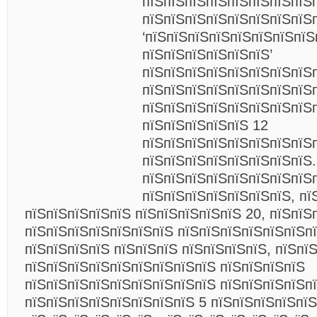
пїЅпїЅпїЅпїЅпїЅпїЅпїЅпїЅп
пїЅпїЅпїЅпїЅпїЅпїЅпїЅпїЅ
‘пїЅпїЅпїЅпїЅпїЅпїЅпїЅпїЅ
пїЅпїЅпїЅпїЅпїЅпїЅ’
пїЅпїЅпїЅпїЅпїЅпїЅпїЅпїЅп
пїЅпїЅпїЅпїЅпїЅпїЅпїЅпїЅ
пїЅпїЅпїЅпїЅпїЅпїЅпїЅпїЅ
пїЅпїЅпїЅпїЅпїЅ 12
пїЅпїЅпїЅпїЅпїЅпїЅпїЅпїЅ
пїЅпїЅпїЅпїЅпїЅпїЅпїЅпїЅ.
пїЅпїЅпїЅпїЅпїЅпїЅпїЅпїЅ
пїЅпїЅпїЅпїЅпїЅпїЅпїЅ, пї
пїЅпїЅпїЅпїЅпїЅ пїЅпїЅпїЅпїЅпїЅ 20, пїЅпїЅ
пїЅпїЅпїЅпїЅпїЅпїЅпїЅ пїЅпїЅпїЅпїЅпїЅпїЅп
пїЅпїЅпїЅпїЅ пїЅпїЅпїЅ пїЅпїЅпїЅпїЅ, пїЅпї
пїЅпїЅпїЅпїЅпїЅпїЅпїЅпїЅпїЅ пїЅпїЅпїЅпїЅ
пїЅпїЅпїЅпїЅпїЅпїЅпїЅпїЅпїЅ пїЅпїЅпїЅпїЅп
пїЅпїЅпїЅпїЅпїЅпїЅпїЅпїЅ 5 пїЅпїЅпїЅпїЅпїЅ