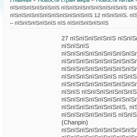
Главная
>
Новости стран мира
>
Новости Китая
>
пїЅпїЅпїЅпїЅпїЅпїЅ пїЅпїЅпїЅпїЅпїЅпїЅпїЅпїЅ пї
пїЅпїЅпїЅпїЅпїЅпїЅпїЅпїЅпїЅпїЅ 12 пїЅпїЅпїЅ. пї
– пїЅпїЅпїЅпїЅпїЅ пїЅ пїЅпїЅпїЅпїЅпїЅ
27 пїЅпїЅпїЅпїЅпїЅ пїЅпїЅ
пїЅпїЅпїЅ
пїЅпїЅпїЅпїЅпїЅпїЅпїЅпїЅ
пїЅпїЅпїЅпїЅпїЅпїЅпїЅпїЅ
пїЅпїЅпїЅпїЅпїЅпїЅпїЅпїЅ
пїЅпїЅпїЅпїЅпїЅпїЅ пїЅпїЅ
пїЅпїЅпїЅпїЅпїЅпїЅпїЅпїЅ
пїЅпїЅ пїЅпїЅпїЅпїЅпїЅпїЅ
пїЅпїЅпїЅпїЅпїЅпїЅпїЅпїЅ
пїЅпїЅпїЅпїЅпїЅпїЅпїЅ, пї
пїЅпїЅпїЅпїЅпїЅпїЅ пїЅпї
(Chanpin)
пїЅпїЅпїЅпїЅпїЅпїЅпїЅпїЅ