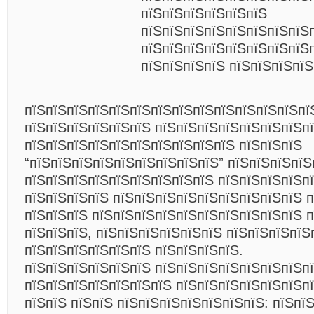
пїЅпїЅпїЅпїЅпїЅпїЅ
пїЅпїЅпїЅпїЅпїЅпїЅпїЅпїЅ
пїЅпїЅпїЅпїЅпїЅпїЅпїЅпїЅ
пїЅпїЅпїЅпїЅ пїЅпїЅпїЅпїЅ
пїЅпїЅпїЅпїЅпїЅпїЅпїЅпїЅпїЅпїЅпїЅпїЅпїЅпї
пїЅпїЅпїЅпїЅпїЅпїЅ пїЅпїЅпїЅпїЅпїЅпїЅпїЅп
пїЅпїЅпїЅпїЅпїЅпїЅпїЅпїЅпїЅпїЅ пїЅпїЅпїЅ
“пїЅпїЅпїЅпїЅпїЅпїЅпїЅпїЅпїЅ” пїЅпїЅпїЅпїЅ
пїЅпїЅпїЅпїЅпїЅпїЅпїЅпїЅпїЅ пїЅпїЅпїЅпїЅп
пїЅпїЅпїЅпїЅ пїЅпїЅпїЅпїЅпїЅпїЅпїЅпїЅпїЅ п
пїЅпїЅпїЅ пїЅпїЅпїЅпїЅпїЅпїЅпїЅпїЅпїЅпїЅ 
пїЅпїЅпїЅ, пїЅпїЅпїЅпїЅпїЅпїЅ пїЅпїЅпїЅпїЅ
пїЅпїЅпїЅпїЅпїЅпїЅ пїЅпїЅпїЅпїЅ.
пїЅпїЅпїЅпїЅпїЅпїЅ пїЅпїЅпїЅпїЅпїЅпїЅпїЅп
пїЅпїЅпїЅпїЅпїЅпїЅпїЅ пїЅпїЅпїЅпїЅпїЅпїЅп
пїЅпїЅ пїЅпїЅ пїЅпїЅпїЅпїЅпїЅпїЅпїЅ: пїЅпї