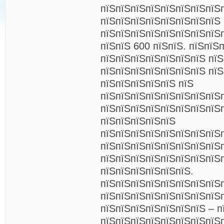
пїЅпїЅпїЅпїЅпїЅпїЅпїЅпїЅ
пїЅпїЅпїЅпїЅпїЅпїЅпїЅпїЅ
пїЅпїЅпїЅпїЅпїЅпїЅпїЅпїЅ
пїЅпїЅ 600 пїЅпїЅ. пїЅпїЅ
пїЅпїЅпїЅпїЅпїЅпїЅпїЅ пїЅ
пїЅпїЅпїЅпїЅпїЅпїЅпїЅ пїЅ
пїЅпїЅпїЅпїЅпїЅ пїЅ
пїЅпїЅпїЅпїЅпїЅпїЅпїЅпїЅ
пїЅпїЅпїЅпїЅпїЅпїЅпїЅпїЅп
пїЅпїЅпїЅпїЅпїЅ
пїЅпїЅпїЅпїЅпїЅпїЅпїЅпїЅ
пїЅпїЅпїЅпїЅпїЅпїЅпїЅпїЅ
пїЅпїЅпїЅпїЅпїЅпїЅпїЅпїЅ
пїЅпїЅпїЅпїЅпїЅпїЅ.
пїЅпїЅпїЅпїЅпїЅпїЅпїЅпїЅ
пїЅпїЅпїЅпїЅпїЅпїЅпїЅпїЅ
пїЅпїЅпїЅпїЅпїЅпїЅпїЅ – п
пїЅпїЅпїЅпїЅпїЅпїЅпїЅпїЅ