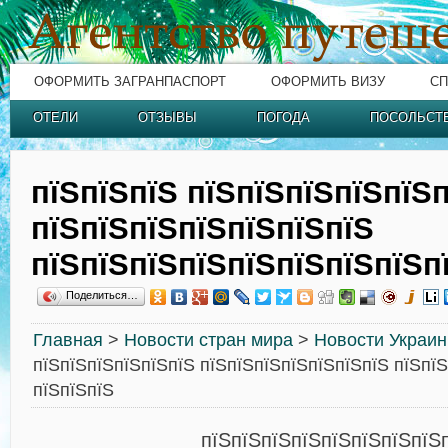
ОФОРМИТЬ ЗАГРАНПАСПОРТ
ОФОРМИТЬ ВИЗУ
СП
ОТЕЛИ
ОТЗЫВЫ
ПОГОДА
ПОСОЛЬСТ
пїЅпїЅпїЅ пїЅпїЅпїЅпїЅпїЅ
пїЅпїЅпїЅпїЅпїЅпїЅпїЅ
пїЅпїЅпїЅпїЅпїЅпїЅпїЅпїЅп
Поделиться…
Главная
>
Новости стран мира
>
Новости Украи
пїЅпїЅпїЅпїЅпїЅпїЅ пїЅпїЅпїЅпїЅпїЅпїЅпїЅ пїЅпї
пїЅпїЅпїЅ
пїЅпїЅпїЅпїЅпїЅпїЅпїЅпїЅ