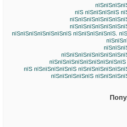
пїЅпїЅпїЅпї
пїЅ пїЅпїЅпїЅпїЅ п
пїЅпїЅпїЅпїЅпїЅпїЅпї
пїЅпїЅпїЅпїЅпїЅпїЅпї
пїЅпїЅпїЅпїЅпїЅпїЅпїЅ пїЅпїЅпїЅпїЅпїЅ. пї
пїЅпїЅп
пїЅпїЅпї
пїЅпїЅпїЅпїЅпїЅпїЅпїЅпї
пїЅпїЅпїЅпїЅпїЅпїЅпїЅпїЅпїЅ
пїЅ пїЅпїЅпїЅпїЅпїЅ пїЅпїЅпїЅпїЅпїЅп
пїЅпїЅпїЅпїЅпїЅ пїЅпїЅпїЅпї
Попу