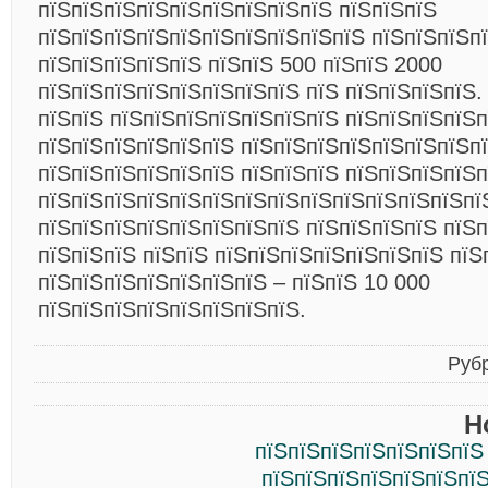
пїЅпїЅпїЅпїЅпїЅпїЅпїЅпїЅпїЅ пїЅпїЅпїЅ
пїЅпїЅпїЅпїЅпїЅпїЅпїЅпїЅпїЅпїЅ пїЅпїЅпїЅп
пїЅпїЅпїЅпїЅпїЅ пїЅпїЅ 500 пїЅпїЅ 2000
пїЅпїЅпїЅпїЅпїЅпїЅпїЅпїЅ пїЅ пїЅпїЅпїЅпїЅ.
пїЅпїЅ пїЅпїЅпїЅпїЅпїЅпїЅпїЅ пїЅпїЅпїЅпїЅ
пїЅпїЅпїЅпїЅпїЅпїЅ пїЅпїЅпїЅпїЅпїЅпїЅпїЅп
пїЅпїЅпїЅпїЅпїЅпїЅ пїЅпїЅпїЅ пїЅпїЅпїЅпїЅп
пїЅпїЅпїЅпїЅпїЅпїЅпїЅпїЅпїЅпїЅпїЅпїЅпїЅпїЅ
пїЅпїЅпїЅпїЅпїЅпїЅпїЅпїЅ пїЅпїЅпїЅпїЅ пїЅ
пїЅпїЅпїЅ пїЅпїЅ пїЅпїЅпїЅпїЅпїЅпїЅпїЅ пїЅ
пїЅпїЅпїЅпїЅпїЅпїЅпїЅ – пїЅпїЅ 10 000
пїЅпїЅпїЅпїЅпїЅпїЅпїЅпїЅ.
Руб
Н
пїЅпїЅпїЅпїЅпїЅпїЅпїЅ
пїЅпїЅпїЅпїЅпїЅпїЅпїЅ