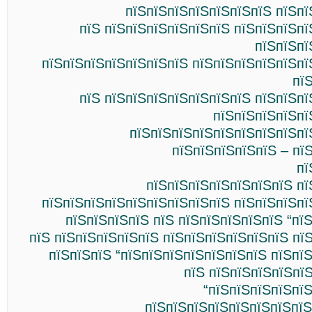
пїЅпїЅпїЅпїЅпїЅпїЅпїЅ пїЅпї
пїЅ пїЅпїЅпїЅпїЅпїЅпїЅ пїЅпїЅпїЅп
пїЅпїЅпї
пїЅпїЅпїЅпїЅпїЅпїЅпїЅ пїЅпїЅпїЅпїЅпїЅпї
пї
пїЅ пїЅпїЅпїЅпїЅпїЅпїЅпїЅ пїЅпїЅп
пїЅпїЅпїЅпїЅпї
пїЅпїЅпїЅпїЅпїЅпїЅпїЅпїЅпї
пїЅпїЅпїЅпїЅпїЅ – пї
пї
пїЅпїЅпїЅпїЅпїЅпїЅпїЅ пї
пїЅпїЅпїЅпїЅпїЅпїЅпїЅпїЅпїЅ пїЅпїЅпїЅпї
пїЅпїЅпїЅпїЅ пїЅ пїЅпїЅпїЅпїЅпїЅ “пї
пїЅ пїЅпїЅпїЅпїЅпїЅ пїЅпїЅпїЅпїЅпїЅпїЅ пї
пїЅпїЅпїЅ “пїЅпїЅпїЅпїЅпїЅпїЅпїЅ пїЅпї
пїЅ пїЅпїЅпїЅпїЅпї
“пїЅпїЅпїЅпїЅпї
пїЅпїЅпїЅпїЅпїЅпїЅпїЅпїЅ