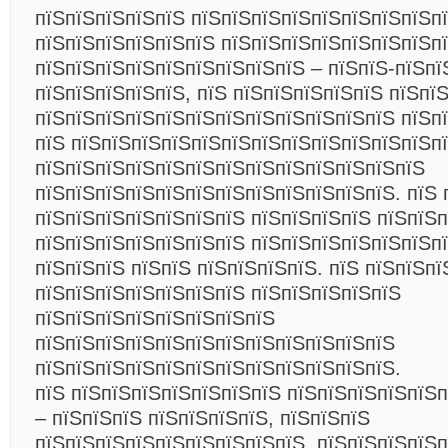
пїЅпїЅпїЅпїЅпїЅ пїЅпїЅпїЅпїЅпїЅпїЅпїЅпїЅп
пїЅпїЅпїЅпїЅпїЅпїЅ пїЅпїЅпїЅпїЅпїЅпїЅпїЅп
пїЅпїЅпїЅпїЅпїЅпїЅпїЅпїЅпїЅ – пїЅпїЅ-пїЅпї
пїЅпїЅпїЅпїЅпїЅ, пїЅ пїЅпїЅпїЅпїЅпїЅ пїЅпї
пїЅпїЅпїЅпїЅпїЅпїЅпїЅпїЅпїЅпїЅпїЅпїЅ пїЅп
пїЅ пїЅпїЅпїЅпїЅпїЅпїЅпїЅпїЅпїЅпїЅпїЅпїЅп
пїЅпїЅпїЅпїЅпїЅпїЅпїЅпїЅпїЅпїЅпїЅпїЅпїЅ
пїЅпїЅпїЅпїЅпїЅпїЅпїЅпїЅпїЅпїЅпїЅпїЅ. пїЅ 
пїЅпїЅпїЅпїЅпїЅпїЅпїЅ пїЅпїЅпїЅпїЅ пїЅпїЅп
пїЅпїЅпїЅпїЅпїЅпїЅпїЅ пїЅпїЅпїЅпїЅпїЅпїЅп
пїЅпїЅпїЅ пїЅпїЅ пїЅпїЅпїЅпїЅ. пїЅ пїЅпїЅп
пїЅпїЅпїЅпїЅпїЅпїЅпїЅ пїЅпїЅпїЅпїЅпїЅ
пїЅпїЅпїЅпїЅпїЅпїЅпїЅпїЅ
пїЅпїЅпїЅпїЅпїЅпїЅпїЅпїЅпїЅпїЅпїЅпїЅ
пїЅпїЅпїЅпїЅпїЅпїЅпїЅпїЅпїЅпїЅпїЅпїЅ.
пїЅ пїЅпїЅпїЅпїЅпїЅпїЅпїЅ пїЅпїЅпїЅпїЅпїЅп
– пїЅпїЅпїЅ пїЅпїЅпїЅпїЅ, пїЅпїЅпїЅ
пїЅпїЅпїЅпїЅпїЅпїЅпїЅпїЅпїЅ, пїЅпїЅпїЅпїЅп