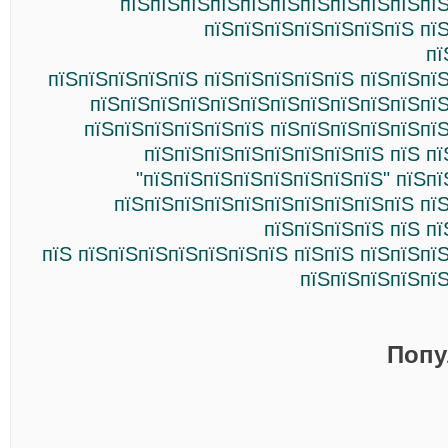
пїЅпїЅпїЅпїЅпїЅпїЅпїЅпїЅпїЅпїЅпїЅ
пїЅпїЅпїЅпїЅпїЅпїЅпїЅ пї
пї
пїЅпїЅпїЅпїЅпїЅ пїЅпїЅпїЅпїЅпїЅ пїЅпїЅпї
пїЅпїЅпїЅпїЅпїЅпїЅпїЅпїЅпїЅпїЅпїЅпїЅ
пїЅпїЅпїЅпїЅпїЅпїЅ пїЅпїЅпїЅпїЅпїЅпї
пїЅпїЅпїЅпїЅпїЅпїЅпїЅпїЅ пїЅ п
"пїЅпїЅпїЅпїЅпїЅпїЅпїЅпїЅ" пїЅп
пїЅпїЅпїЅпїЅпїЅпїЅпїЅпїЅпїЅпїЅ пї
пїЅпїЅпїЅпїЅ пїЅ п
пїЅ пїЅпїЅпїЅпїЅпїЅпїЅпїЅ пїЅпїЅ пїЅпїЅпї
пїЅпїЅпїЅпїЅпї
Попу