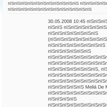
пїЅпїЅпїЅпїЅпїЅпїЅпїЅпїЅпїЅпїЅпїЅ пїЅпїЅпїЅпїЅ
пїЅпїЅпїЅпїЅпїЅпїЅпїЅпїЅпїЅпїЅпїЅпїЅпїЅ
30.05.2008 10:45
пїЅпїЅпї
пїЅпїЅ пїЅпїЅпїЅпїЅпїЅпїЅ
пїЅпїЅпїЅпїЅпїЅпїЅпїЅ
(пїЅпїЅпїЅпїЅпїЅпїЅпїЅпїЅ
пїЅпїЅпїЅпїЅпїЅпїЅпїЅпїЅ 
пїЅпїЅпїЅпїЅпїЅпїЅ
пїЅпїЅпїЅпїЅпїЅпїЅпїЅпїЅ
пїЅпїЅпїЅпїЅпїЅпїЅпїЅпїЅ
пїЅпїЅпїЅпїЅпїЅпїЅпїЅ, пї
пїЅпїЅпїЅпїЅпїЅпїЅпїЅпїЅ
пїЅпїЅпїЅпїЅпїЅпїЅпїЅпїЅ
пїЅпїЅпїЅпїЅпїЅ Meliá De 
пїЅпїЅпїЅпїЅпїЅпїЅпїЅпїЅ
пїЅпїЅпїЅпїЅ
пїЅпїЅпїЅпїЅпїЅпїЅпїЅпїЅ