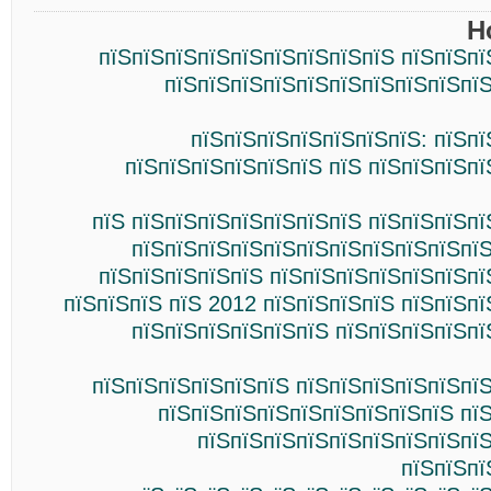
Н
пїЅпїЅпїЅпїЅпїЅпїЅпїЅпїЅпїЅ пїЅпїЅпї
пїЅпїЅпїЅпїЅпїЅпїЅпїЅпїЅпїЅпїЅ
пїЅпїЅпїЅпїЅпїЅпїЅпїЅ: пїЅп
пїЅпїЅпїЅпїЅпїЅпїЅ пїЅ пїЅпїЅпїЅп
пїЅ пїЅпїЅпїЅпїЅпїЅпїЅпїЅ пїЅпїЅпїЅп
пїЅпїЅпїЅпїЅпїЅпїЅпїЅпїЅпїЅпїЅпїЅ
пїЅпїЅпїЅпїЅпїЅ пїЅпїЅпїЅпїЅпїЅпїЅпї
пїЅпїЅпїЅ пїЅ 2012 пїЅпїЅпїЅпїЅ пїЅпїЅп
пїЅпїЅпїЅпїЅпїЅпїЅ пїЅпїЅпїЅпїЅпї
пїЅпїЅпїЅпїЅпїЅпїЅ пїЅпїЅпїЅпїЅпїЅпї
пїЅпїЅпїЅпїЅпїЅпїЅпїЅпїЅпїЅ пї
пїЅпїЅпїЅпїЅпїЅпїЅпїЅпїЅпїЅ
пїЅпїЅпї