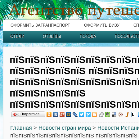
ОФОРМИТЬ ЗАГРАНПАСПОРТ
ОФОРМИТЬ ВИЗУ
СП
ОТЕЛИ
ОТЗЫВЫ
ПОГОДА
ПОСОЛЬСТ
пїЅпїЅпїЅпїЅпїЅпїЅпїЅпїЅп
пїЅпїЅпїЅпїЅпїЅ пїЅпїЅпїЅ
пїЅпїЅпїЅпїЅпїЅпїЅпїЅпїЅп
пїЅпїЅпїЅпїЅпїЅ
пїЅпїЅпїЅпїЅпїЅпїЅпїЅпїЅп
Поделиться…
Главная
>
Новости стран мира
>
Новости Испан
пїЅпїЅпїЅпїЅпїЅпїЅпїЅпїЅпїЅпїЅ пїЅпїЅпїЅпїЅпїЅ