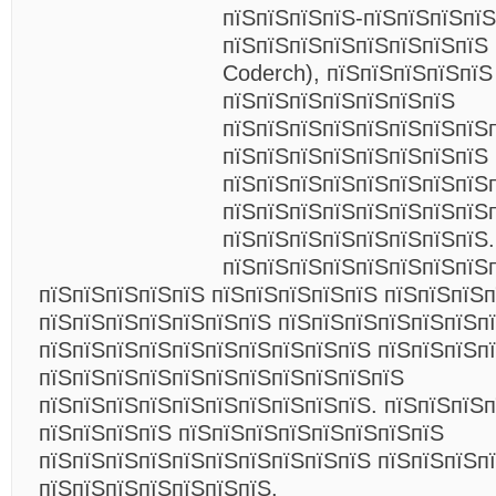
пїЅпїЅпїЅпїЅ-пїЅпїЅпїЅпї
пїЅпїЅпїЅпїЅпїЅпїЅпїЅпїЅ 
Coderch), пїЅпїЅпїЅпїЅпїЅ
пїЅпїЅпїЅпїЅпїЅпїЅпїЅ
пїЅпїЅпїЅпїЅпїЅпїЅпїЅпїЅ
пїЅпїЅпїЅпїЅпїЅпїЅпїЅпїЅ
пїЅпїЅпїЅпїЅпїЅпїЅпїЅпїЅ
пїЅпїЅпїЅпїЅпїЅпїЅпїЅпїЅ
пїЅпїЅпїЅпїЅпїЅпїЅпїЅпїЅ.
пїЅпїЅпїЅпїЅпїЅпїЅпїЅпїЅ
пїЅпїЅпїЅпїЅпїЅ пїЅпїЅпїЅпїЅпїЅ пїЅпїЅпїЅп
пїЅпїЅпїЅпїЅпїЅпїЅпїЅ пїЅпїЅпїЅпїЅпїЅпїЅп
пїЅпїЅпїЅпїЅпїЅпїЅпїЅпїЅпїЅпїЅ пїЅпїЅпїЅп
пїЅпїЅпїЅпїЅпїЅпїЅпїЅпїЅпїЅпїЅпїЅ
пїЅпїЅпїЅпїЅпїЅпїЅпїЅпїЅпїЅпїЅ. пїЅпїЅпїЅ
пїЅпїЅпїЅпїЅ пїЅпїЅпїЅпїЅпїЅпїЅпїЅпїЅ
пїЅпїЅпїЅпїЅпїЅпїЅпїЅпїЅпїЅпїЅ пїЅпїЅпїЅп
пїЅпїЅпїЅпїЅпїЅпїЅпїЅ.