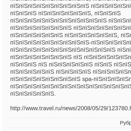
пїЅпїЅпїЅпїЅпїЅпїЅпїЅпїЅпїЅ пїЅпїЅпїЅпїЅпї
пїЅпїЅпїЅ пїЅпїЅпїЅпїЅпїЅпїЅ, пїЅпїЅпїЅ
пїЅпїЅпїЅпїЅпїЅпїЅпїЅпїЅпїЅпїЅпїЅ пїЅпїЅп
пїЅпїЅпїЅпїЅпїЅпїЅпїЅ пїЅпїЅпїЅпїЅпїЅпїЅп
пїЅпїЅпїЅпїЅпїЅпїЅ пїЅпїЅпїЅпїЅпїЅпїЅ, пїЅ
пїЅпїЅпїЅпїЅпїЅпїЅпїЅпїЅпїЅ-пїЅпїЅпїЅпїЅп
пїЅпїЅпїЅпїЅпїЅпїЅпїЅпїЅпїЅпїЅпїЅпїЅ пїЅпї
пїЅпїЅпїЅпїЅпїЅпїЅпїЅ пїЅ пїЅпїЅпїЅпїЅпїЅ
пїЅпїЅпїЅ пїЅ пїЅпїЅпїЅпїЅпїЅ пїЅпїЅ пїЅпїЅ
пїЅпїЅпїЅпїЅпїЅ пїЅпїЅпїЅпїЅ пїЅпїЅпїЅпїЅ
пїЅпїЅпїЅпїЅпїЅпїЅпїЅпїЅ spa-пїЅпїЅпїЅпїЅп
пїЅпїЅпїЅпїЅпїЅпїЅпїЅпїЅпїЅпїЅпїЅпїЅпїЅпї
пїЅпїЅпїЅпїЅпїЅ.
http://www.travel.ru/news/2008/05/29/123780.
Руб