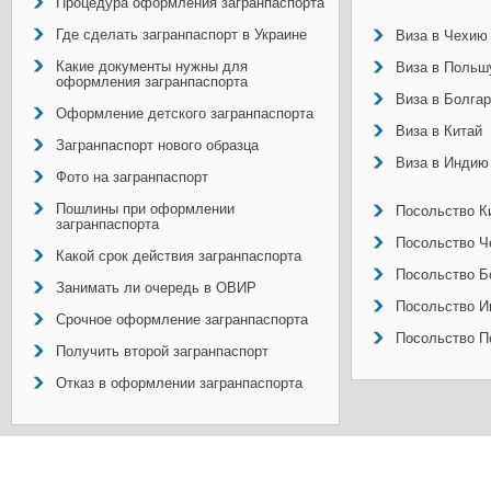
Процедура оформления загранпаспорта
Где сделать загранпаспорт в Украине
Виза в Чехию
Какие документы нужны для
Виза в Польш
оформления загранпаспорта
Виза в Болга
Оформление детского загранпаспорта
Виза в Китай
Загранпаспорт нового образца
Виза в Индию
Фото на загранпаспорт
Пошлины при оформлении
Посольство Ки
загранпаспорта
Посольство Ч
Какой срок действия загранпаспорта
Посольство Б
Занимать ли очередь в ОВИР
Посольство И
Срочное оформление загранпаспорта
Посольство П
Получить второй загранпаспорт
Отказ в оформлении загранпаспорта