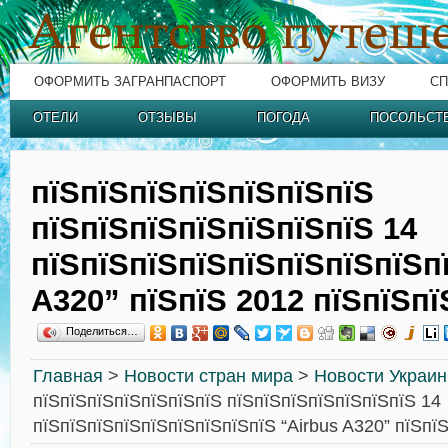
ОФОРМИТЬ ЗАГРАНПАСПОРТ
ОФОРМИТЬ ВИЗУ
СП
ОТЕЛИ
ОТЗЫВЫ
ПОГОДА
ПОСОЛЬСТ
пїЅпїЅпїЅпїЅпїЅпїЅпїЅ
пїЅпїЅпїЅпїЅпїЅпїЅпїЅ 14
пїЅпїЅпїЅпїЅпїЅпїЅпїЅпїЅп
A320” пїЅпїЅ 2012 пїЅпїЅпї
Поделиться…
Главная
>
Новости стран мира
>
Новости Украи
пїЅпїЅпїЅпїЅпїЅпїЅпїЅ пїЅпїЅпїЅпїЅпїЅпїЅпїЅ 14
пїЅпїЅпїЅпїЅпїЅпїЅпїЅпїЅпїЅ “Airbus A320” пїЅпї