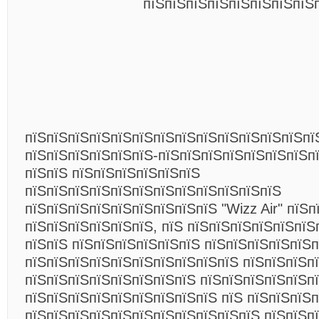
пїЅпїЅпїЅпїЅпїЅпїЅпїЅпїЅ
пїЅпїЅпїЅпїЅпїЅпїЅпїЅпїЅпїЅпїЅпїЅпїЅпїЅпї
пїЅпїЅпїЅпїЅпїЅпїЅ-пїЅпїЅпїЅпїЅпїЅпїЅпїЅп
пїЅпїЅ пїЅпїЅпїЅпїЅпїЅпїЅ
пїЅпїЅпїЅпїЅпїЅпїЅпїЅпїЅпїЅпїЅпїЅпїЅ
пїЅпїЅпїЅпїЅпїЅпїЅпїЅпїЅпїЅ "Wizz Air" пїЅ
пїЅпїЅпїЅпїЅпїЅпїЅ, пїЅ пїЅпїЅпїЅпїЅпїЅпїЅ
пїЅпїЅ пїЅпїЅпїЅпїЅпїЅпїЅ пїЅпїЅпїЅпїЅпїЅ
пїЅпїЅпїЅпїЅпїЅпїЅпїЅпїЅпїЅпїЅ пїЅпїЅпїЅп
пїЅпїЅпїЅпїЅпїЅпїЅпїЅпїЅ пїЅпїЅпїЅпїЅпїЅп
пїЅпїЅпїЅпїЅпїЅпїЅпїЅпїЅпїЅ пїЅ пїЅпїЅпїЅп
пїЅпїЅпїЅпїЅпїЅпїЅпїЅпїЅпїЅпїЅпїЅ
пїЅпїЅп