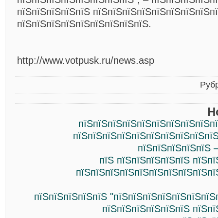
пїЅпїЅпїЅпїЅпїЅ пїЅпїЅпїЅпїЅпїЅпїЅпїЅпїЅп
пїЅпїЅпїЅпїЅпїЅпїЅпїЅпїЅпїЅ.
http://www.votpusk.ru/news.asp
Руб
Н
пїЅпїЅпїЅпїЅпїЅпїЅпїЅпїЅпїЅ
пїЅпїЅпїЅпїЅпїЅпїЅпїЅпїЅпїЅпїЅ
пїЅпїЅпїЅпїЅпїЅ 
пїЅ пїЅпїЅпїЅпїЅпїЅ пїЅп
пїЅпїЅпїЅпїЅпїЅпїЅпїЅпїЅпїЅпї
пїЅпїЅпїЅпїЅпїЅ "пїЅпїЅпїЅпїЅпїЅпїЅпїЅ
пїЅпїЅпїЅпїЅпїЅпїЅ пїЅпї