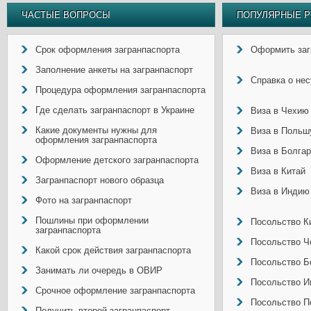
ЧАСТЫЕ ВОПРОСЫ
ПОПУЛЯРНЫЕ Р
Срок оформления загранпаспорта
Оформить заг
Заполнение анкеты на загранпаспорт
Справка о не
Процедура оформления загранпаспорта
Где сделать загранпаспорт в Украине
Виза в Чехию
Какие документы нужны для
Виза в Польш
оформления загранпаспорта
Виза в Болга
Оформление детского загранпаспорта
Виза в Китай
Загранпаспорт нового образца
Виза в Индию
Фото на загранпаспорт
Пошлины при оформлении
Посольство Ки
загранпаспорта
Посольство Ч
Какой срок действия загранпаспорта
Посольство Б
Занимать ли очередь в ОВИР
Посольство И
Срочное оформление загранпаспорта
Посольство П
Получить второй загранпаспорт