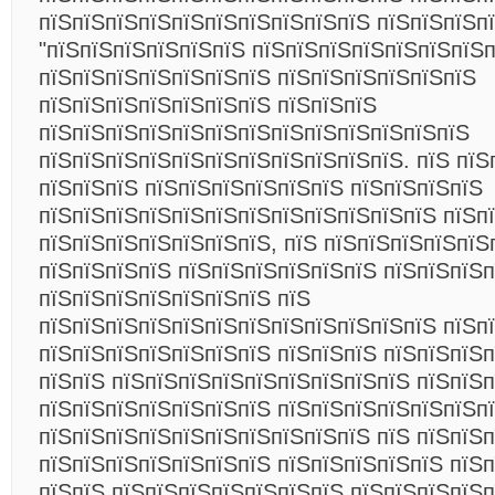
пїЅпїЅпїЅпїЅпїЅпїЅпїЅпїЅпїЅпїЅ пїЅпїЅпїЅп
"пїЅпїЅпїЅпїЅпїЅпїЅ пїЅпїЅпїЅпїЅпїЅпїЅпїЅпї
пїЅпїЅпїЅпїЅпїЅпїЅпїЅ пїЅпїЅпїЅпїЅпїЅпїЅ
пїЅпїЅпїЅпїЅпїЅпїЅпїЅ пїЅпїЅпїЅ
пїЅпїЅпїЅпїЅпїЅпїЅпїЅпїЅпїЅпїЅпїЅпїЅпїЅ
пїЅпїЅпїЅпїЅпїЅпїЅпїЅпїЅпїЅпїЅпїЅ. пїЅ пїЅ
пїЅпїЅпїЅ пїЅпїЅпїЅпїЅпїЅпїЅ пїЅпїЅпїЅпїЅ
пїЅпїЅпїЅпїЅпїЅпїЅпїЅпїЅпїЅпїЅпїЅпїЅ пїЅп
пїЅпїЅпїЅпїЅпїЅпїЅпїЅ, пїЅ пїЅпїЅпїЅпїЅпїЅ
пїЅпїЅпїЅпїЅ пїЅпїЅпїЅпїЅпїЅпїЅ пїЅпїЅпїЅ
пїЅпїЅпїЅпїЅпїЅпїЅпїЅ пїЅ
пїЅпїЅпїЅпїЅпїЅпїЅпїЅпїЅпїЅпїЅпїЅпїЅ пїЅп
пїЅпїЅпїЅпїЅпїЅпїЅпїЅ пїЅпїЅпїЅ пїЅпїЅпїЅ
пїЅпїЅ пїЅпїЅпїЅпїЅпїЅпїЅпїЅпїЅпїЅ пїЅпїЅп
пїЅпїЅпїЅпїЅпїЅпїЅпїЅ пїЅпїЅпїЅпїЅпїЅпїЅп
пїЅпїЅпїЅпїЅпїЅпїЅпїЅпїЅпїЅпїЅ пїЅ пїЅпїЅ
пїЅпїЅпїЅпїЅпїЅпїЅпїЅ пїЅпїЅпїЅпїЅпїЅ пїЅп
пїЅпїЅ пїЅпїЅпїЅпїЅпїЅпїЅпїЅ пїЅпїЅпїЅпїЅп