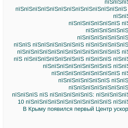
пїЅпїЅпї
пїЅпїЅпїЅпїЅпїЅпїЅпїЅпїЅпїЅпїЅпїЅпїЅпїЅ
пїЅпї
пїЅпїЅпїЅпїЅпїЅпїЅ пї
пїЅпїЅпїЅпїЅпї
пїЅпїЅпїЅпїЅпїЅпїЅ
пїЅпїЅ пїЅпїЅпїЅпїЅпїЅпїЅ пїЅпїЅпїЅпїЅпї
пїЅпїЅпїЅпїЅпїЅпїЅпїЅпїЅпїЅпїЅпїЅпїЅ пї
пїЅ пїЅпїЅпїЅпїЅпїЅпїЅпїЅ пїЅпїЅпїЅ пїЅп
пїЅпїЅпїЅпїЅпїЅпїЅпїЅпїЅ пїЅпї
пїЅпїЅпїЅпїЅпїЅпїЅпїЅпїЅ пї
пїЅпїЅпїЅпїЅпїЅпїЅ пїЅпї
пїЅпїЅпїЅпїЅпїЅпїЅпїЅ
пїЅпїЅпїЅ пїЅ пїЅпїЅпїЅпїЅпїЅ: пїЅпїЅпїЅп
10 пїЅпїЅпїЅпїЅпїЅпїЅпїЅпїЅпїЅпїЅ пїЅпї
В Крыму появился первый Центр уско