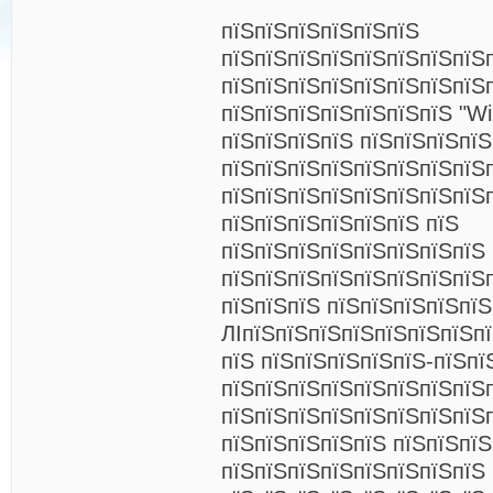
пїЅпїЅпїЅпїЅпїЅпїЅ
пїЅпїЅпїЅпїЅпїЅпїЅпїЅпїЅ
пїЅпїЅпїЅпїЅпїЅпїЅпїЅпїЅ
пїЅпїЅпїЅпїЅпїЅпїЅпїЅ "Wiz
пїЅпїЅпїЅпїЅ пїЅпїЅпїЅпїЅ
пїЅпїЅпїЅпїЅпїЅпїЅпїЅпїЅ
пїЅпїЅпїЅпїЅпїЅпїЅпїЅпїЅ
пїЅпїЅпїЅпїЅпїЅпїЅ пїЅ
пїЅпїЅпїЅпїЅпїЅпїЅпїЅпїЅ 
пїЅпїЅпїЅпїЅпїЅпїЅпїЅпїЅп
пїЅпїЅпїЅ пїЅпїЅпїЅпїЅпї
ЛІпїЅпїЅпїЅпїЅпїЅпїЅпїЅп
пїЅ пїЅпїЅпїЅпїЅпїЅ-пїЅпї
пїЅпїЅпїЅпїЅпїЅпїЅпїЅпїЅ
пїЅпїЅпїЅпїЅпїЅпїЅпїЅпїЅ
пїЅпїЅпїЅпїЅпїЅ пїЅпїЅпїЅ
пїЅпїЅпїЅпїЅпїЅпїЅпїЅпїЅ