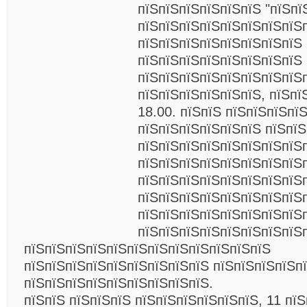
пїЅпїЅпїЅпїЅпїЅпїЅ "пїЅпї
пїЅпїЅпїЅпїЅпїЅпїЅпїЅпїЅп
пїЅпїЅпїЅпїЅпїЅпїЅпїЅпїЅ
пїЅпїЅпїЅпїЅпїЅпїЅпїЅпїЅ
пїЅпїЅпїЅпїЅпїЅпїЅпїЅпїЅ
пїЅпїЅпїЅпїЅпїЅпїЅ, пїЅпї
18.00. пїЅпїЅ пїЅпїЅпїЅпїЅ
пїЅпїЅпїЅпїЅпїЅпїЅ пїЅпї
пїЅпїЅпїЅпїЅпїЅпїЅпїЅпїЅ
пїЅпїЅпїЅпїЅпїЅпїЅпїЅпїЅ
пїЅпїЅпїЅпїЅпїЅпїЅпїЅпїЅ
пїЅпїЅпїЅпїЅпїЅпїЅпїЅпїЅ
пїЅпїЅпїЅпїЅпїЅпїЅпїЅпїЅ
пїЅпїЅпїЅпїЅпїЅпїЅпїЅпїЅ
пїЅпїЅпїЅпїЅпїЅпїЅпїЅпїЅпїЅпїЅпїЅпїЅ
пїЅпїЅпїЅпїЅпїЅпїЅпїЅпїЅпїЅ пїЅпїЅпїЅпїЅп
пїЅпїЅпїЅпїЅпїЅпїЅпїЅпїЅпїЅ.
пїЅпїЅ пїЅпїЅпїЅ пїЅпїЅпїЅпїЅпїЅпїЅ, 11 пї