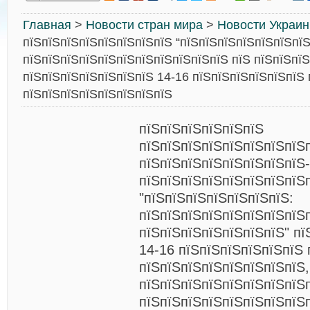
Главная
>
Новости стран мира
>
Новости Украи
пїЅпїЅпїЅпїЅпїЅпїЅпїЅпїЅ “пїЅпїЅпїЅпїЅпїЅпїЅпїЅ
пїЅпїЅпїЅпїЅпїЅпїЅпїЅпїЅпїЅпїЅпїЅ пїЅ пїЅпїЅпїЅ
пїЅпїЅпїЅпїЅпїЅпїЅпїЅ 14-16 пїЅпїЅпїЅпїЅпїЅпїЅ 
пїЅпїЅпїЅпїЅпїЅпїЅпїЅпїЅ
пїЅпїЅпїЅпїЅпїЅпїЅ
пїЅпїЅпїЅпїЅпїЅпїЅпїЅпїЅ
пїЅпїЅпїЅпїЅпїЅпїЅпїЅпїЅ-
пїЅпїЅпїЅпїЅпїЅпїЅпїЅпїЅ
"пїЅпїЅпїЅпїЅпїЅпїЅпїЅ:
пїЅпїЅпїЅпїЅпїЅпїЅпїЅпїЅ
пїЅпїЅпїЅпїЅпїЅпїЅпїЅ" пї
14-16 пїЅпїЅпїЅпїЅпїЅпїЅ 
пїЅпїЅпїЅпїЅпїЅпїЅпїЅпїЅ,
пїЅпїЅпїЅпїЅпїЅпїЅпїЅпїЅ
пїЅпїЅпїЅпїЅпїЅпїЅпїЅпїЅ