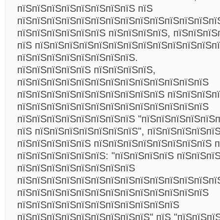
пїЅпїЅпїЅпїЅпїЅпїЅпїЅпїЅ пїЅ
пїЅпїЅпїЅпїЅпїЅпїЅпїЅпїЅпїЅпїЅпїЅпїЅпїЅпї
пїЅпїЅпїЅпїЅпїЅпїЅ пїЅпїЅпїЅпїЅ, пїЅпїЅпїЅ
пїЅ пїЅпїЅпїЅпїЅпїЅпїЅпїЅпїЅпїЅпїЅпїЅпїЅп
пїЅпїЅпїЅпїЅпїЅпїЅпїЅпїЅ.
пїЅпїЅпїЅпїЅпїЅ пїЅпїЅпїЅпїЅ,
пїЅпїЅпїЅпїЅпїЅпїЅпїЅпїЅпїЅпїЅпїЅпїЅпїЅ
пїЅпїЅпїЅпїЅпїЅпїЅпїЅпїЅпїЅпїЅ пїЅпїЅпїЅп
пїЅпїЅпїЅпїЅпїЅпїЅпїЅпїЅпїЅпїЅпїЅпїЅпїЅ
пїЅпїЅпїЅпїЅпїЅпїЅпїЅпїЅ "пїЅпїЅпїЅпїЅпїЅ
пїЅ пїЅпїЅпїЅпїЅпїЅпїЅпїЅ", пїЅпїЅпїЅпїЅпї
пїЅпїЅпїЅпїЅпїЅ пїЅпїЅпїЅпїЅпїЅпїЅпїЅпїЅ п
пїЅпїЅпїЅпїЅпїЅпїЅ: "пїЅпїЅпїЅпїЅ пїЅпїЅпї
пїЅпїЅпїЅпїЅпїЅпїЅпїЅпїЅ
пїЅпїЅпїЅпїЅпїЅпїЅпїЅпїЅпїЅпїЅпїЅпїЅпїЅпї
пїЅпїЅпїЅпїЅпїЅпїЅпїЅпїЅпїЅпїЅпїЅпїЅпїЅ
пїЅпїЅпїЅпїЅпїЅпїЅпїЅпїЅпїЅпїЅпїЅ
пїЅпїЅпїЅпїЅпїЅпїЅпїЅпїЅпїЅ" пїЅ "пїЅпїЅпї