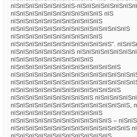
пїЅпїЅпїЅпїЅпїЅпїЅпїЅ-пїЅпїЅпїЅпїЅпїЅпїЅп
пїЅпїЅпїЅпїЅпїЅпїЅпїЅпїЅпїЅпїЅ пїЅ
пїЅпїЅпїЅпїЅпїЅпїЅпїЅпїЅпїЅпїЅ
пїЅпїЅпїЅпїЅпїЅпїЅпїЅпїЅпїЅпїЅпїЅпїЅпїЅ
пїЅпїЅпїЅпїЅпїЅпїЅпїЅпїЅпїЅпїЅ
пїЅпїЅпїЅпїЅпїЅпїЅпїЅпїЅпїЅпїЅпїЅ". пїЅпїЅ
пїЅпїЅпїЅпїЅпїЅпїЅпїЅ пїЅпїЅпїЅпїЅпїЅпїЅп
пїЅпїЅпїЅпїЅпїЅпїЅпїЅпїЅпїЅ
пїЅпїЅпїЅпїЅпїЅпїЅпїЅпїЅпїЅпїЅпїЅпїЅ
пїЅпїЅпїЅпїЅпїЅпїЅпїЅпїЅпїЅпїЅпїЅпїЅпїЅпї
пїЅпїЅпїЅпїЅпїЅпїЅпїЅпїЅпїЅпїЅпїЅпїЅпїЅпї
пїЅпїЅпїЅпїЅпїЅпїЅпїЅпїЅпїЅпїЅпїЅпїЅ
пїЅпїЅпїЅпїЅпїЅпїЅпїЅпїЅпїЅ пїЅпїЅпїЅпїЅп
пїЅпїЅпїЅпїЅпїЅпїЅпїЅпїЅпїЅпїЅпїЅпїЅпїЅ, 
пїЅпїЅпїЅпїЅпїЅпїЅпїЅпїЅпїЅпїЅ
пїЅпїЅпїЅпїЅпїЅпїЅпїЅпїЅпїЅпїЅпїЅ – пїЅпї
пїЅпїЅпїЅпїЅпїЅпїЅпїЅпїЅпїЅпїЅпїЅпїЅпїЅ п
пїЅпїЅпїЅпїЅпїЅпїЅпїЅпїЅпїЅпїЅпїЅ