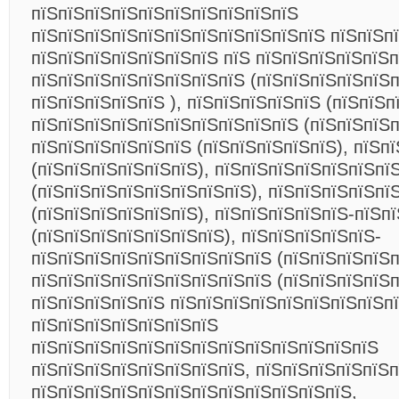
пїЅпїЅпїЅпїЅпїЅпїЅпїЅпїЅпїЅпїЅ
пїЅпїЅпїЅпїЅпїЅпїЅпїЅпїЅпїЅпїЅпїЅ пїЅпїЅп
пїЅпїЅпїЅпїЅпїЅпїЅпїЅ пїЅ пїЅпїЅпїЅпїЅпїЅп
пїЅпїЅпїЅпїЅпїЅпїЅпїЅпїЅ (пїЅпїЅпїЅпїЅпїЅпї
пїЅпїЅпїЅпїЅпїЅ ), пїЅпїЅпїЅпїЅпїЅ
(пїЅпїЅп
пїЅпїЅпїЅпїЅпїЅпїЅпїЅпїЅпїЅпїЅ (пїЅпїЅпїЅп
пїЅпїЅпїЅпїЅпїЅпїЅ (пїЅпїЅпїЅпїЅпїЅ), пїЅп
(пїЅпїЅпїЅпїЅпїЅпїЅ), пїЅпїЅпїЅпїЅпїЅпїЅпї
(пїЅпїЅпїЅпїЅпїЅпїЅпїЅпїЅ), пїЅпїЅпїЅпїЅпї
(пїЅпїЅпїЅпїЅпїЅпїЅ), пїЅпїЅпїЅпїЅпїЅ-пїЅп
(пїЅпїЅпїЅпїЅпїЅпїЅпїЅ), пїЅпїЅпїЅпїЅпїЅ-
пїЅпїЅпїЅпїЅпїЅпїЅпїЅпїЅпїЅ (пїЅпїЅпїЅпїЅп
пїЅпїЅпїЅпїЅпїЅпїЅпїЅпїЅпїЅ (пїЅпїЅпїЅпїЅп
пїЅпїЅпїЅпїЅпїЅ пїЅпїЅпїЅпїЅпїЅпїЅпїЅпїЅп
пїЅпїЅпїЅпїЅпїЅпїЅпїЅ
пїЅпїЅпїЅпїЅпїЅпїЅпїЅпїЅпїЅпїЅпїЅпїЅпїЅ
пїЅпїЅпїЅпїЅпїЅпїЅпїЅпїЅ, пїЅпїЅпїЅпїЅпїЅп
пїЅпїЅпїЅпїЅпїЅпїЅпїЅпїЅпїЅпїЅпїЅпїЅ,