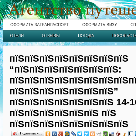
ОФОРМИТЬ ЗАГРАНПАСПОРТ
ОФОРМИТЬ ВИЗУ
СП
ОТЕЛИ
ОТЗЫВЫ
ПОГОДА
ПОСОЛЬСТ
пїЅпїЅпїЅпїЅпїЅпїЅпїЅпїЅ
“пїЅпїЅпїЅпїЅпїЅпїЅпїЅ:
пїЅпїЅпїЅпїЅпїЅпїЅпїЅпїЅп
пїЅпїЅпїЅпїЅпїЅпїЅпїЅ”
пїЅпїЅпїЅпїЅпїЅпїЅпїЅ 14-1
пїЅпїЅпїЅпїЅпїЅпїЅ пїЅ
пїЅпїЅпїЅпїЅпїЅпїЅпїЅпїЅ
Поделиться…