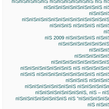
пїЅпїЅпїЅпїЅпїЅ пїЅпїЅпїЅпїЅпїЅпїЅ пїЅ п
пїЅпїЅпїЅпїЅпїЅпїЅпїЅпїЅ пї
пїЅпїЅпї
пїЅпїЅпїЅпїЅпїЅпїЅпїЅпїЅпїЅпїЅпїЅпїЅ
пїЅпїЅпїЅ пїЅпїЅпїЅ пїЅп
пї
пїЅ 2009 пїЅпїЅпїЅпїЅ пїЅп
пїЅпїЅпїЅпїЅпїЅпїЅпїЅ
пїЅпїЅпї
пїЅпїЅпїЅпїЅпї
пїЅпїЅпїЅпїЅпїЅпїЅпїЅпїЅ
пїЅпїЅпїЅпїЅпїЅпїЅпїЅ пїЅ пїЅпїЅпїЅп
пїЅпїЅ пїЅпїЅпїЅпїЅпїЅпїЅпїЅпїЅ пїЅп
пїЅпїЅпїЅ пїЅпїЅпї
пїЅпїЅпїЅпїЅпїЅпїЅпїЅ пїЅпїЅпїЅпїЅп
пїЅпїЅпїЅпїЅпїЅпїЅпїЅ, пїЅ – пї
пїЅпїЅпїЅпїЅпїЅпїЅпїЅ пїЅ "пїЅпїЅпїЅпїЅ
пїЅ пїЅп