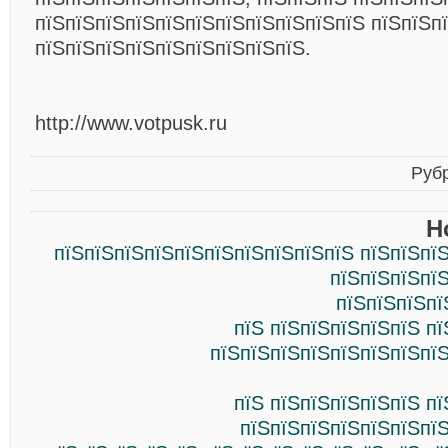
пїЅпїЅпїЅпїЅпїЅпїЅпїЅпїЅпїЅпїЅпїЅ пїЅпїЅп
пїЅпїЅпїЅпїЅпїЅпїЅпїЅпїЅпїЅ.
http://www.votpusk.ru
Руб
Н
пїЅпїЅпїЅпїЅпїЅпїЅпїЅпїЅпїЅпїЅ пїЅпїЅпї
пїЅпїЅпїЅпї
пїЅпїЅпїЅпї
пїЅ пїЅпїЅпїЅпїЅпїЅ п
пїЅпїЅпїЅпїЅпїЅпїЅпїЅпїЅ
пїЅ пїЅпїЅпїЅпїЅпїЅ п
пїЅпїЅпїЅпїЅпїЅпїЅпїЅ