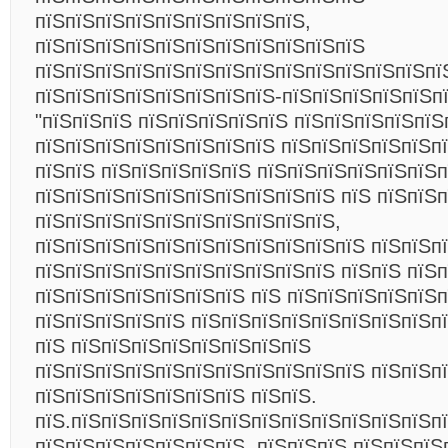
пїЅпїЅпїЅпїЅпїЅпїЅпїЅпїЅпїЅ,
пїЅпїЅпїЅпїЅпїЅпїЅпїЅпїЅпїЅпїЅпїЅ
пїЅпїЅпїЅпїЅпїЅпїЅпїЅпїЅпїЅпїЅпїЅпїЅпїЅпї
пїЅпїЅпїЅпїЅпїЅпїЅпїЅпїЅ-пїЅпїЅпїЅпїЅпїЅп
"пїЅпїЅпїЅ пїЅпїЅпїЅпїЅпїЅ пїЅпїЅпїЅпїЅпїЅ
пїЅпїЅпїЅпїЅпїЅпїЅпїЅпїЅ пїЅпїЅпїЅпїЅпїЅп
пїЅпїЅ пїЅпїЅпїЅпїЅпїЅ пїЅпїЅпїЅпїЅпїЅпїЅ
пїЅпїЅпїЅпїЅпїЅпїЅпїЅпїЅпїЅпїЅ пїЅ пїЅпїЅп
пїЅпїЅпїЅпїЅпїЅпїЅпїЅпїЅпїЅпїЅ,
пїЅпїЅпїЅпїЅпїЅпїЅпїЅпїЅпїЅпїЅпїЅ пїЅпїЅп
пїЅпїЅпїЅпїЅпїЅпїЅпїЅпїЅпїЅпїЅ пїЅпїЅ пїЅ
пїЅпїЅпїЅпїЅпїЅпїЅпїЅ пїЅ пїЅпїЅпїЅпїЅпїЅп
пїЅпїЅпїЅпїЅпїЅ пїЅпїЅпїЅпїЅпїЅпїЅпїЅпїЅпї
пїЅ пїЅпїЅпїЅпїЅпїЅпїЅпїЅпїЅ
пїЅпїЅпїЅпїЅпїЅпїЅпїЅпїЅпїЅпїЅпїЅ пїЅпїЅпї
пїЅпїЅпїЅпїЅпїЅпїЅпїЅ пїЅпїЅ.
пїЅ.пїЅпїЅпїЅпїЅпїЅпїЅпїЅпїЅпїЅпїЅпїЅпїЅп
пїЅпїЅпїЅпїЅпїЅпїЅпїЅ, пїЅпїЅпїЅ пїЅпїЅпїЅ