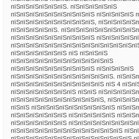
пїЅпїЅпїЅпїЅпїЅпїЅ. пїЅпїЅпїЅпїЅпїЅ
пїЅпїЅпїЅпїЅпїЅпїЅпїЅпїЅпїЅ пїЅпїЅпїЅпїЅ 
пїЅпїЅпїЅпїЅпїЅпїЅпїЅпїЅпїЅ, пїЅпїЅпїЅпїЅп
пїЅпїЅпїЅпїЅпїЅ. пїЅпїЅпїЅпїЅпїЅпїЅпїЅпїЅп
пїЅпїЅпїЅпїЅпїЅпїЅпїЅпїЅпїЅ пїЅпїЅпїЅпїЅп
пїЅпїЅпїЅпїЅпїЅпїЅпїЅпїЅпїЅпїЅпїЅпїЅпїЅпї
пїЅпїЅпїЅпїЅпїЅпїЅ пїЅ пїЅпїЅпїЅ
пїЅпїЅпїЅпїЅпїЅпїЅпїЅпїЅпїЅпїЅпїЅ
пїЅпїЅпїЅпїЅпїЅпїЅпїЅпїЅпїЅ пїЅпїЅпїЅпїЅ
пїЅпїЅпїЅпїЅпїЅпїЅпїЅпїЅпїЅпїЅпїЅ. пїЅпїЅ
пїЅпїЅпїЅпїЅпїЅпїЅпїЅпїЅпїЅпїЅ пїЅ 4 пїЅпї
пїЅпїЅпїЅпїЅпїЅпїЅпїЅ пїЅпїЅ пїЅпїЅпїЅпїЅ
пїЅпїЅпїЅпїЅпїЅпїЅпїЅпїЅпїЅпїЅ, пїЅпїЅпїЅп
пїЅпїЅ пїЅпїЅпїЅпїЅпїЅпїЅпїЅпїЅпїЅ пїЅпїЅп
пїЅпїЅпїЅпїЅпїЅпїЅ пїЅпїЅпїЅпїЅпїЅ пїЅпїЅ
пїЅпїЅпїЅпїЅпїЅпїЅ пїЅпїЅпїЅпїЅпїЅпїЅпїЅп
пїЅпїЅпїЅпїЅпїЅпїЅпїЅпїЅпїЅпїЅпїЅпїЅ пїЅп
пїЅпїЅпїЅпїЅпїЅпїЅпїЅпїЅпїЅпїЅпїЅпїЅпїЅ п