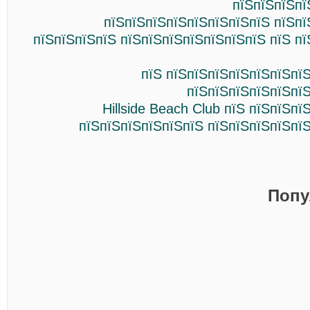
пїЅпїЅпїЅпї
пїЅпїЅпїЅпїЅпїЅпїЅпїЅпїЅ пїЅпї
пїЅпїЅпїЅпїЅ пїЅпїЅпїЅпїЅпїЅпїЅпїЅ пїЅ п
пїЅ пїЅпїЅпїЅпїЅпїЅпїЅпї
пїЅпїЅпїЅпїЅпїЅпїЅ
Hillside Beach Club пїЅ пїЅпїЅп
пїЅпїЅпїЅпїЅпїЅпїЅ пїЅпїЅпїЅпїЅпї
Попу