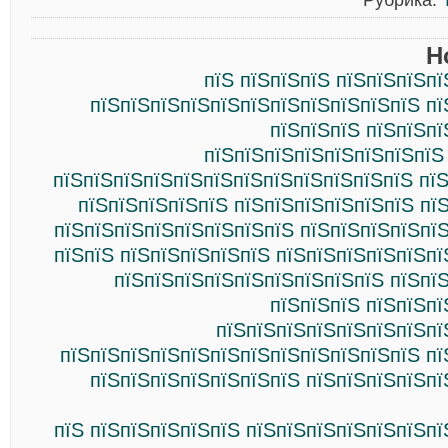
Рубрика:
Н
пїЅ пїЅпїЅпїЅ пїЅпїЅпїЅп
пїЅпїЅпїЅпїЅпїЅпїЅпїЅпїЅпїЅпїЅпїЅ пї
пїЅпїЅпїЅ пїЅпїЅпї
пїЅпїЅпїЅпїЅпїЅпїЅпїЅпїЅ
пїЅпїЅпїЅпїЅпїЅпїЅпїЅпїЅпїЅпїЅпїЅпїЅ пї
пїЅпїЅпїЅпїЅпїЅ пїЅпїЅпїЅпїЅпїЅпїЅ пї
пїЅпїЅпїЅпїЅпїЅпїЅпїЅпїЅ пїЅпїЅпїЅпїЅпї
пїЅпїЅ пїЅпїЅпїЅпїЅпїЅ пїЅпїЅпїЅпїЅпїЅп
пїЅпїЅпїЅпїЅпїЅпїЅпїЅпїЅпїЅ пїЅпї
пїЅпїЅпїЅ пїЅпїЅпї
пїЅпїЅпїЅпїЅпїЅпїЅпїЅпї
пїЅпїЅпїЅпїЅпїЅпїЅпїЅпїЅпїЅпїЅпїЅпїЅ пї
пїЅпїЅпїЅпїЅпїЅпїЅпїЅ пїЅпїЅпїЅпїЅпї
пїЅ пїЅпїЅпїЅпїЅпїЅ пїЅпїЅпїЅпїЅпїЅпїЅп