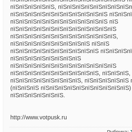
пїЅпїЅпїЅпїЅпїЅ, пїЅпїЅпїЅпїЅпїЅпїЅпїЅпїЅп
пїЅпїЅпїЅпїЅпїЅпїЅпїЅпїЅпїЅпїЅпїЅ пїЅпїЅп
пїЅпїЅпїЅпїЅпїЅпїЅпїЅпїЅпїЅпїЅпїЅ пїЅ
пїЅпїЅпїЅпїЅпїЅпїЅпїЅпїЅпїЅпїЅпїЅпїЅ
пїЅпїЅпїЅпїЅпїЅпїЅпїЅпїЅпїЅпїЅпїЅпїЅ,
пїЅпїЅпїЅпїЅпїЅпїЅпїЅпїЅпїЅ пїЅпїЅ
пїЅпїЅпїЅпїЅпїЅпїЅпїЅпїЅпїЅпїЅ пїЅпїЅпїЅп
пїЅпїЅпїЅпїЅпїЅпїЅпїЅпїЅ
пїЅпїЅпїЅпїЅпїЅпїЅпїЅпїЅпїЅпїЅпїЅпїЅ
пїЅпїЅпїЅпїЅпїЅпїЅпїЅпїЅпїЅпїЅ, пїЅпїЅпїЅ,
пїЅпїЅпїЅпїЅпїЅпїЅпїЅпїЅ, пїЅпїЅпїЅпїЅпїЅ 
(пїЅпїЅпїЅ пїЅпїЅпїЅпїЅпїЅпїЅпїЅпїЅпїЅпїЅ)
пїЅпїЅпїЅпїЅпїЅпїЅ.
http://www.votpusk.ru