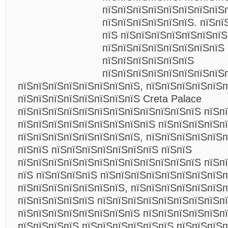
пїЅпїЅпїЅпїЅпїЅпїЅпїЅпїЅ
пїЅпїЅпїЅпїЅпїЅпїЅ. пїЅпї
пїЅ пїЅпїЅпїЅпїЅпїЅпїЅпї
пїЅпїЅпїЅпїЅпїЅпїЅпїЅпїЅ 
пїЅпїЅпїЅпїЅпїЅпїЅ
пїЅпїЅпїЅпїЅпїЅпїЅпїЅпїЅ
пїЅпїЅпїЅпїЅпїЅпїЅпїЅпїЅ, пїЅпїЅпїЅпїЅпїЅ
пїЅпїЅпїЅпїЅпїЅпїЅпїЅпїЅ Creta Palace
пїЅпїЅпїЅпїЅпїЅпїЅпїЅпїЅпїЅпїЅпїЅпїЅ пїЅп
пїЅпїЅпїЅпїЅпїЅпїЅпїЅпїЅпїЅ пїЅпїЅпїЅпїЅпї
пїЅпїЅпїЅпїЅпїЅпїЅпїЅпїЅ, пїЅпїЅпїЅпїЅпїЅп
пїЅпїЅ пїЅпїЅпїЅпїЅпїЅпїЅпїЅ пїЅпїЅ
пїЅпїЅпїЅпїЅпїЅпїЅпїЅпїЅпїЅпїЅпїЅпїЅ пїЅп
пїЅ пїЅпїЅпїЅпїЅ
пїЅпїЅпїЅпїЅпїЅпїЅпїЅпїЅп
пїЅпїЅпїЅпїЅпїЅпїЅпїЅ, пїЅпїЅпїЅпїЅпїЅпїЅп
пїЅпїЅпїЅпїЅпїЅ пїЅпїЅпїЅпїЅпїЅпїЅпїЅпїЅп
пїЅпїЅпїЅпїЅпїЅпїЅпїЅпїЅ пїЅпїЅпїЅпїЅпїЅпї
пїЅпїЅпїЅпїЅ пїЅпїЅпїЅпїЅпїЅпїЅ пїЅпїЅпїЅ