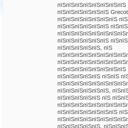
пїЅпїЅпїЅпїЅпїЅпїЅпїЅпїЅ 
пїЅпїЅпїЅпїЅпїЅпїЅ Grecot
пїЅпїЅпїЅпїЅпїЅпїЅпїЅ пїЅ
пїЅпїЅпїЅпїЅпїЅпїЅ пїЅпї
пїЅпїЅпїЅпїЅпїЅпїЅпїЅпїЅ
пїЅпїЅпїЅпїЅпїЅпїЅ пїЅпїЅ
пїЅпїЅпїЅпїЅпїЅ, пїЅ
пїЅпїЅпїЅпїЅпїЅпїЅпїЅпїЅ
пїЅпїЅпїЅпїЅпїЅпїЅпїЅпїЅ
пїЅпїЅпїЅпїЅпїЅпїЅпїЅпїЅ
пїЅпїЅпїЅпїЅпїЅ пїЅпїЅ пї
пїЅпїЅпїЅпїЅпїЅпїЅпїЅпїЅ
пїЅпїЅпїЅпїЅпїЅпїЅ, пїЅпї
пїЅпїЅпїЅпїЅпїЅ пїЅ пїЅпї
пїЅпїЅпїЅпїЅпїЅпїЅпїЅпїЅ
пїЅпїЅпїЅпїЅпїЅпїЅпїЅ пї
пїЅпїЅпїЅпїЅпїЅпїЅпїЅпїЅ
пїЅпїЅпїЅпїЅпїЅ. пїЅпїЅпї