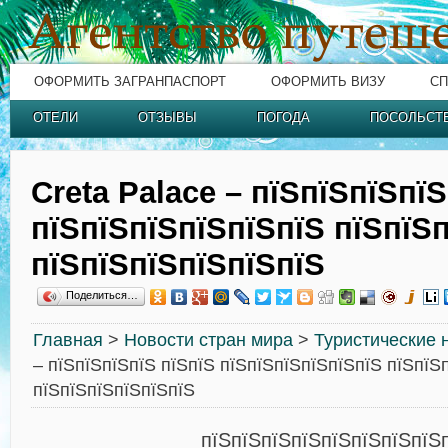
ОФОРМИТЬ ЗАГРАНПАСПОРТ
ОФОРМИТЬ ВИЗУ
СП
ОТЕЛИ
ОТЗЫВЫ
ПОГОДА
ПОСОЛЬСТ
Creta Palace – пїЅпїЅпїЅпїЅ
пїЅпїЅпїЅпїЅпїЅпїЅ пїЅпїЅ
пїЅпїЅпїЅпїЅпїЅпїЅ
Поделиться…
Главная
>
Новости стран мира
>
Туристические 
– пїЅпїЅпїЅпїЅ пїЅпїЅ пїЅпїЅпїЅпїЅпїЅпїЅ пїЅпїЅ
пїЅпїЅпїЅпїЅпїЅпїЅ
пїЅпїЅпїЅпїЅпїЅпїЅпїЅпїЅ