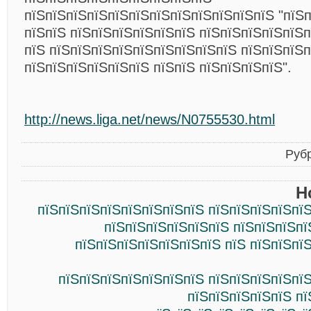
пїЅпїЅпїЅпїЅпїЅпїЅпїЅпїЅпїЅпїЅпїЅпїЅ "пїЅ
пїЅпїЅ пїЅпїЅпїЅпїЅпїЅпїЅ пїЅпїЅпїЅпїЅпїЅ
пїЅ пїЅпїЅпїЅпїЅпїЅпїЅпїЅпїЅпїЅ пїЅпїЅпїЅп
пїЅпїЅпїЅпїЅпїЅпїЅ пїЅпїЅ пїЅпїЅпїЅпїЅ".
http://news.liga.net/news/N0755530.html
Руб
Н
пїЅпїЅпїЅпїЅпїЅпїЅпїЅпїЅ пїЅпїЅпїЅпїЅпї
пїЅпїЅпїЅпїЅпїЅпїЅ пїЅпїЅпїЅпї
пїЅпїЅпїЅпїЅпїЅпїЅпїЅ пїЅ пїЅпїЅпї
пїЅпїЅпїЅпїЅпїЅпїЅпїЅ пїЅпїЅпїЅпїЅпї
пїЅпїЅпїЅпїЅпїЅ пї