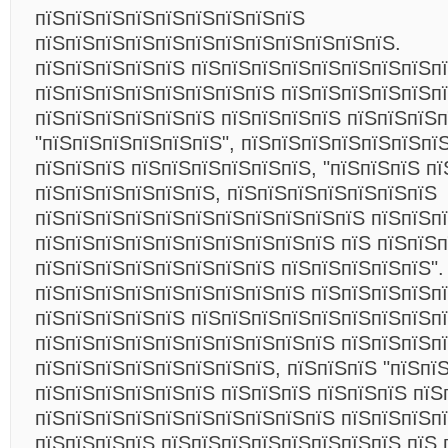
пїЅпїЅпїЅпїЅпїЅпїЅпїЅпїЅпїЅ
пїЅпїЅпїЅпїЅпїЅпїЅпїЅпїЅпїЅпїЅпїЅпїЅ.
пїЅпїЅпїЅпїЅпїЅ пїЅпїЅпїЅпїЅпїЅпїЅпїЅпїЅп
пїЅпїЅпїЅпїЅпїЅпїЅпїЅпїЅ пїЅпїЅпїЅпїЅпїЅп
пїЅпїЅпїЅпїЅпїЅпїЅ пїЅпїЅпїЅпїЅ пїЅпїЅпїЅ
"пїЅпїЅпїЅпїЅпїЅпїЅ", пїЅпїЅпїЅпїЅпїЅпїЅпї
пїЅпїЅпїЅ пїЅпїЅпїЅпїЅпїЅпїЅ, "пїЅпїЅпїЅ пї
пїЅпїЅпїЅпїЅпїЅпїЅ, пїЅпїЅпїЅпїЅпїЅпїЅпїЅ
пїЅпїЅпїЅпїЅпїЅпїЅпїЅпїЅпїЅпїЅпїЅ пїЅпїЅп
пїЅпїЅпїЅпїЅпїЅпїЅпїЅпїЅпїЅпїЅ пїЅ пїЅпїЅп
пїЅпїЅпїЅпїЅпїЅпїЅпїЅпїЅ пїЅпїЅпїЅпїЅпїЅ".
пїЅпїЅпїЅпїЅпїЅпїЅпїЅпїЅпїЅ пїЅпїЅпїЅпїЅпї
пїЅпїЅпїЅпїЅпїЅ пїЅпїЅпїЅпїЅпїЅпїЅпїЅпїЅп
пїЅпїЅпїЅпїЅпїЅпїЅпїЅпїЅпїЅпїЅ пїЅпїЅпїЅп
пїЅпїЅпїЅпїЅпїЅпїЅпїЅпїЅ, пїЅпїЅпїЅ "пїЅпї
пїЅпїЅпїЅпїЅпїЅпїЅ пїЅпїЅпїЅ пїЅпїЅпїЅ пїЅ
пїЅпїЅпїЅпїЅпїЅпїЅпїЅпїЅпїЅпїЅ пїЅпїЅпїЅп
пїЅпїЅпїЅпїЅ пїЅпїЅпїЅпїЅпїЅпїЅпїЅпїЅ пїЅ 