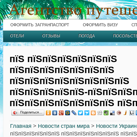
ОФОРМИТЬ ЗАГРАНПАСПОРТ
ОФОРМИТЬ ВИЗУ
СП
ОТЕЛИ
ОТЗЫВЫ
ПОГОДА
ПОСОЛЬСТ
пїЅ пїЅпїЅпїЅпїЅпїЅпїЅ
пїЅпїЅпїЅпїЅпїЅпїЅпїЅ
пїЅпїЅпїЅпїЅпїЅпїЅпїЅпїЅ
пїЅпїЅпїЅпїЅпїЅ-пїЅпїЅпїЅп
пїЅпїЅпїЅпїЅпїЅпїЅпїЅ пїЅ
Поделиться…
Главная
>
Новости стран мира
>
Новости Украи
пїЅпїЅпїЅпїЅпїЅпїЅ пїЅпїЅпїЅпїЅпїЅпїЅпїЅ пїЅпї