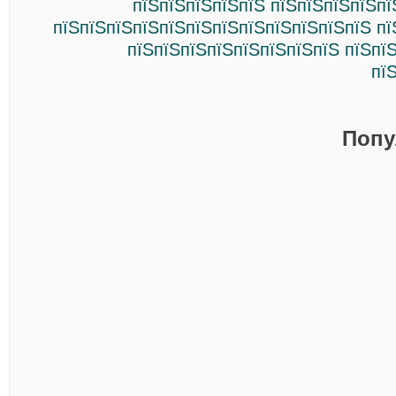
пїЅпїЅпїЅпїЅпїЅ пїЅпїЅпїЅпїЅпї
пїЅпїЅпїЅпїЅпїЅпїЅпїЅпїЅпїЅпїЅпїЅпїЅ пї
пїЅпїЅпїЅпїЅпїЅпїЅпїЅпїЅ пїЅпї
пї
Попу