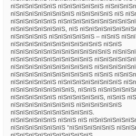
пїЅпїЅпїЅпїЅпїЅ пїЅпїЅпїЅпїЅпїЅ пїЅпїЅпїЅп
пїЅпїЅпїЅпїЅпїЅпїЅпїЅ пїЅпїЅпїЅпїЅ пїЅ пїЅ
пїЅпїЅпїЅпїЅпїЅ пїЅпїЅпїЅпїЅпїЅпїЅпїЅпїЅп
пїЅпїЅпїЅпїЅпїЅпїЅ, пїЅ пїЅпїЅпїЅпїЅпїЅпїЅ
пїЅпїЅпїЅпїЅ пїЅпїЅпїЅпїЅпїЅ – пїЅпїЅ пїЅп
пїЅпїЅпїЅпїЅпїЅпїЅпїЅпїЅпїЅпїЅ пїЅпїЅ
пїЅпїЅпїЅпїЅпїЅпїЅпїЅпїЅпїЅпїЅпїЅ пїЅпїЅп
пїЅпїЅпїЅпїЅпїЅпїЅпїЅпїЅпїЅ пїЅпїЅпїЅпїЅп
пїЅпїЅпїЅпїЅпїЅпїЅпїЅпїЅпїЅ пїЅпїЅпїЅпїЅп
пїЅпїЅпїЅпїЅпїЅпїЅпїЅпїЅпїЅ пїЅпїЅ пїЅпїЅп
пїЅпїЅпїЅпїЅпїЅ пїЅпїЅпїЅпїЅпїЅпїЅпїЅ пїЅп
пїЅпїЅпїЅпїЅпїЅпїЅпїЅ, пїЅпїЅ пїЅпїЅпїЅпїЅ
пїЅпїЅпїЅпїЅпїЅ пїЅпїЅпїЅпїЅпїЅ, пїЅпїЅ пї
пїЅпїЅпїЅпїЅпїЅпїЅпїЅ пїЅпїЅпїЅпїЅпїЅ
пїЅпїЅпїЅпїЅпїЅпїЅпїЅпїЅпїЅ.
пїЅпїЅпїЅпїЅпїЅ пїЅпїЅ пїЅ пїЅпїЅпїЅпїЅпїЅ
пїЅпїЅпїЅпїЅпїЅпїЅ "пїЅпїЅпїЅпїЅпїЅ пїЅпїЅ
пїЅпїЅпїЅпїЅпїЅпїЅпїЅпїЅпїЅ