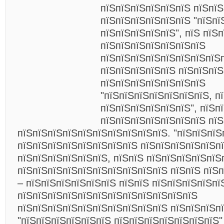
пїЅпїЅпїЅпїЅпїЅпїЅ пїЅпїЅ
пїЅпїЅпїЅпїЅпїЅпїЅ "пїЅпї
пїЅпїЅпїЅпїЅпїЅ", пїЅ пїЅ
пїЅпїЅпїЅпїЅпїЅпїЅпїЅ
пїЅпїЅпїЅпїЅпїЅпїЅпїЅпїЅ
пїЅпїЅпїЅпїЅпїЅ пїЅпїЅпї
пїЅпїЅпїЅпїЅпїЅпїЅпїЅ
"пїЅпїЅпїЅпїЅпїЅпїЅпїЅ, п
пїЅпїЅпїЅпїЅпїЅпїЅ", пїЅп
пїЅпїЅпїЅпїЅпїЅпїЅпїЅ пї
пїЅпїЅпїЅпїЅпїЅпїЅпїЅпїЅпїЅпїЅ. "пїЅпїЅпїЅ
пїЅпїЅпїЅпїЅпїЅпїЅпїЅпїЅ пїЅпїЅпїЅпїЅпїЅп
пїЅпїЅпїЅпїЅпїЅпїЅ, пїЅпїЅ пїЅпїЅпїЅпїЅпїЅ
пїЅпїЅпїЅпїЅпїЅпїЅпїЅпїЅпїЅпїЅ пїЅпїЅ пїЅп
– пїЅпїЅпїЅпїЅпїЅпїЅ
пїЅпїЅ пїЅпїЅпїЅпїЅпї
пїЅпїЅпїЅпїЅпїЅпїЅпїЅпїЅпїЅпїЅпїЅпїЅ
пїЅпїЅпїЅпїЅпїЅпїЅпїЅпїЅпїЅпїЅ пїЅпїЅпїЅп
"пїЅпїЅпїЅпїЅпїЅпїЅ пїЅпїЅпїЅпїЅпїЅпїЅпїЅ"