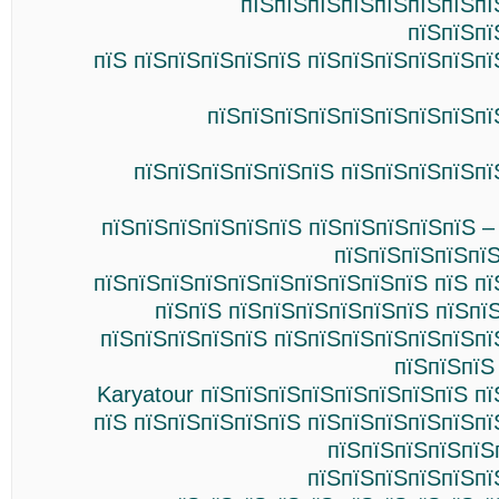
пїЅпїЅпїЅпїЅпїЅпїЅпїЅпї
пїЅпїЅпї
пїЅ пїЅпїЅпїЅпїЅпїЅ пїЅпїЅпїЅпїЅпїЅп
пїЅпїЅпїЅпїЅпїЅпїЅпїЅпїЅпї
пїЅпїЅпїЅпїЅпїЅпїЅ пїЅпїЅпїЅпїЅпї
пїЅпїЅпїЅпїЅпїЅпїЅ пїЅпїЅпїЅпїЅпїЅ –
пїЅпїЅпїЅпїЅпї
пїЅпїЅпїЅпїЅпїЅпїЅпїЅпїЅпїЅпїЅ пїЅ п
пїЅпїЅ пїЅпїЅпїЅпїЅпїЅпїЅ пїЅпїЅ
пїЅпїЅпїЅпїЅпїЅ пїЅпїЅпїЅпїЅпїЅпїЅпї
пїЅпїЅпїЅ
Karyatour пїЅпїЅпїЅпїЅпїЅпїЅпїЅпїЅ п
пїЅ пїЅпїЅпїЅпїЅпїЅ пїЅпїЅпїЅпїЅпїЅп
пїЅпїЅпїЅпїЅпїЅ
пїЅпїЅпїЅпїЅпїЅпї