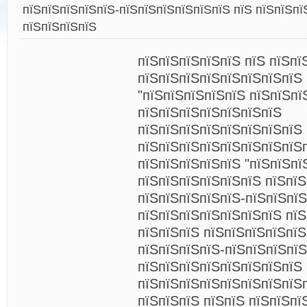
пїЅпїЅпїЅпїЅпїЅ-пїЅпїЅпїЅпїЅпїЅпїЅ пїЅ пїЅпїЅпї
пїЅпїЅпїЅпїЅ
пїЅпїЅпїЅпїЅпїЅ пїЅ пїЅпї
пїЅпїЅпїЅпїЅпїЅпїЅпїЅпїЅ
"пїЅпїЅпїЅпїЅпїЅ пїЅпїЅпї
пїЅпїЅпїЅпїЅпїЅпїЅпїЅ
пїЅпїЅпїЅпїЅпїЅпїЅпїЅпїЅ
пїЅпїЅпїЅпїЅпїЅпїЅпїЅпїЅ
пїЅпїЅпїЅпїЅпїЅ "пїЅпїЅпї
пїЅпїЅпїЅпїЅпїЅпїЅ пїЅпїЅ
пїЅпїЅпїЅпїЅпїЅ-пїЅпїЅпїЅ
пїЅпїЅпїЅпїЅпїЅпїЅпїЅ пїЅ
пїЅпїЅпїЅ пїЅпїЅпїЅпїЅпї
пїЅпїЅпїЅпїЅ-пїЅпїЅпїЅпїЅ
пїЅпїЅпїЅпїЅпїЅпїЅпїЅпїЅ
пїЅпїЅпїЅпїЅпїЅпїЅпїЅпїЅ
пїЅпїЅпїЅ пїЅпїЅ пїЅпїЅпї