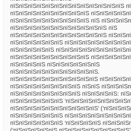
пїЅпїЅпїЅпїЅпїЅпїЅпїЅпїЅпїЅпїЅпїЅпїЅпїЅ п
пїЅпїЅпїЅпїЅпїЅпїЅпїЅпїЅпїЅ пїЅпїЅпїЅпїЅп
пїЅпїЅпїЅпїЅпїЅпїЅпїЅпїЅпїЅ пїЅ пїЅпїЅпїЅ
пїЅпїЅпїЅпїЅпїЅпїЅпїЅпїЅпїЅпїЅпїЅ пїЅ
пїЅпїЅпїЅпїЅпїЅпїЅпїЅпїЅпїЅпїЅпїЅ пїЅпїЅп
пїЅпїЅпїЅпїЅпїЅпїЅ пїЅпїЅпїЅпїЅпїЅпїЅпїЅп
пїЅпїЅпїЅпїЅпїЅ пїЅпїЅпїЅпїЅпїЅпїЅпїЅпїЅпї
пїЅпїЅпїЅпїЅпїЅпїЅпїЅпїЅпїЅ пїЅпїЅпїЅпїЅп
пїЅпїЅпїЅпїЅ пїЅпїЅпїЅпїЅпїЅпїЅ
пїЅпїЅпїЅпїЅпїЅпїЅпїЅпїЅпїЅпїЅ.
пїЅпїЅпїЅпїЅпїЅпїЅпїЅпїЅпїЅпїЅ пїЅпїЅпїЅп
пїЅпїЅпїЅпїЅпїЅпїЅпїЅпїЅ пїЅпїЅ пїЅпїЅпїЅ
пїЅпїЅпїЅпїЅпїЅпїЅпїЅпїЅ пїЅпїЅпїЅпїЅ: пїЅ
пїЅпїЅпїЅпїЅпїЅпїЅ ‘пїЅпїЅпїЅпїЅпїЅпїЅпїЅп
пїЅпїЅпїЅпїЅпїЅпїЅпїЅпїЅпїЅпїЅ’ (‘пїЅпїЅпї
пїЅпїЅпїЅпїЅпїЅпїЅ пїЅпїЅпїЅпїЅпїЅпїЅпїЅпї
пїЅпїЅпїЅпїЅпїЅпїЅ ‘пїЅпїЅпїЅпїЅ пїЅпїЅпїЅ
(‘пїЅпїЅпїЅпїЅпїЅ пїЅпїЅпїЅпїЅпїЅпїЅпїЅпїЅ’