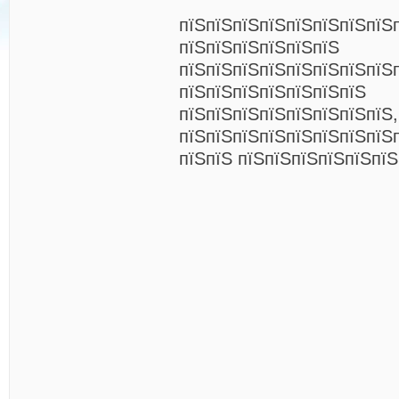
пїЅпїЅпїЅпїЅпїЅпїЅпїЅпїЅ
пїЅпїЅпїЅпїЅпїЅпїЅ
пїЅпїЅпїЅпїЅпїЅпїЅпїЅпїЅ
пїЅпїЅпїЅпїЅпїЅпїЅпїЅ
пїЅпїЅпїЅпїЅпїЅпїЅпїЅпїЅ,
пїЅпїЅпїЅпїЅпїЅпїЅпїЅпїЅп
пїЅпїЅ пїЅпїЅпїЅпїЅпїЅпїЅ