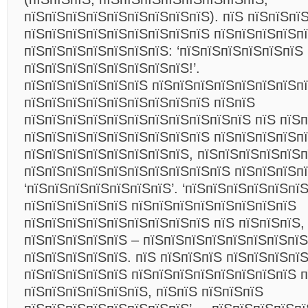
пїЅпїЅпїЅпїЅпїЅпїЅпїЅпїЅпїЅ). пїЅ пїЅпїЅпї
пїЅпїЅпїЅпїЅпїЅпїЅпїЅпїЅпїЅ пїЅпїЅпїЅпїЅп
пїЅпїЅпїЅпїЅпїЅпїЅпїЅ: ‘пїЅпїЅпїЅпїЅпїЅпїЅ
пїЅпїЅпїЅпїЅпїЅпїЅпїЅпїЅ!’.
пїЅпїЅпїЅпїЅпїЅпїЅ пїЅпїЅпїЅпїЅпїЅпїЅпїЅп
пїЅпїЅпїЅпїЅпїЅпїЅпїЅпїЅпїЅ пїЅпїЅ
пїЅпїЅпїЅпїЅпїЅпїЅпїЅпїЅпїЅпїЅпїЅ пїЅ пїЅ
пїЅпїЅпїЅпїЅпїЅпїЅпїЅпїЅпїЅ пїЅпїЅпїЅпїЅп
пїЅпїЅпїЅпїЅпїЅпїЅпїЅпїЅ, пїЅпїЅпїЅпїЅпїЅ
пїЅпїЅпїЅпїЅпїЅпїЅпїЅпїЅпїЅпїЅ пїЅпїЅпїЅп
‘пїЅпїЅпїЅпїЅпїЅпїЅпїЅ’. ‘пїЅпїЅпїЅпїЅпїЅпї
пїЅпїЅпїЅпїЅпїЅ пїЅпїЅпїЅпїЅпїЅпїЅпїЅпїЅ
пїЅпїЅпїЅпїЅпїЅпїЅпїЅпїЅпїЅ пїЅ пїЅпїЅпїЅ,
пїЅпїЅпїЅпїЅпїЅ – пїЅпїЅпїЅпїЅпїЅпїЅпїЅпї
пїЅпїЅпїЅпїЅпїЅ. пїЅ пїЅпїЅпїЅ пїЅпїЅпїЅпї
пїЅпїЅпїЅпїЅпїЅ пїЅпїЅпїЅпїЅпїЅпїЅпїЅпїЅ п
пїЅпїЅпїЅпїЅпїЅпїЅ, пїЅпїЅ пїЅпїЅпїЅ