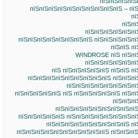
пїЅпїЅпїЅпїЅ
пїЅпїЅпїЅпїЅпїЅпїЅпїЅпїЅпїЅпїЅ – пї
пї
пїЅпї
пїЅпїЅпїЅпїЅпїЅпї
пїЅпїЅпїЅпїЅпїЅпїЅпїЅпїЅ пїЅпїЅпїЅпїЅпї
пїЅпїЅ п
WINDROSE пїЅ пїЅпїЅ
пїЅпїЅпїЅпїЅпїЅпї
пїЅ пїЅпїЅпїЅпїЅпїЅ пїЅпїЅ п
пїЅпїЅпїЅпїЅпїЅпїЅпїЅпїЅпїЅ пїЅпїЅпї
пїЅпїЅпїЅпїЅпїЅпїЅпїЅпї
пїЅпїЅпїЅпїЅпїЅ пїЅ пїЅпїЅпїЅпїЅпїЅ пїЅп
пїЅпїЅпї
пїЅпїЅпїЅпїЅпїЅпїЅпїЅпїЅпїЅ
пїЅпїЅпїЅпїЅпїЅ пїЅпїЅпїЅпїЅпїЅпїЅпїЅпї
пїЅпїЅпїЅпїЅпїЅпїЅпїЅпїЅпїЅ пї
пїЅпїЅпїЅпїЅпїЅпїЅпїЅпїЅпїЅпїЅ пїЅпїЅпї