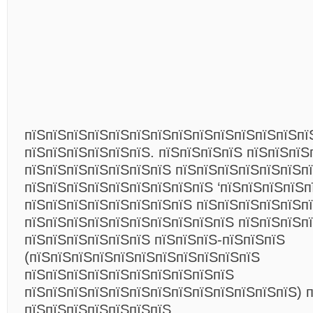
пїЅпїЅпїЅпїЅпїЅпїЅпїЅпїЅпїЅпїЅпїЅпїЅпїЅпї
пїЅпїЅпїЅпїЅпїЅпїЅ. пїЅпїЅпїЅпїЅ пїЅпїЅпїЅ
пїЅпїЅпїЅпїЅпїЅпїЅпїЅ пїЅпїЅпїЅпїЅпїЅпїЅп
пїЅпїЅпїЅпїЅпїЅпїЅпїЅпїЅпїЅ ‘пїЅпїЅпїЅпїЅпї
пїЅпїЅпїЅпїЅпїЅпїЅпїЅпїЅ пїЅпїЅпїЅпїЅпїЅп
пїЅпїЅпїЅпїЅпїЅпїЅпїЅпїЅпїЅпїЅ пїЅпїЅпїЅп
пїЅпїЅпїЅпїЅпїЅпїЅ пїЅпїЅпїЅ-пїЅпїЅпїЅ
(пїЅпїЅпїЅпїЅпїЅпїЅпїЅпїЅпїЅпїЅпїЅ
пїЅпїЅпїЅпїЅпїЅпїЅпїЅпїЅпїЅпїЅ
пїЅпїЅпїЅпїЅпїЅпїЅпїЅпїЅпїЅпїЅпїЅпїЅпїЅ) 
пїЅпїЅпїЅпїЅпїЅпїЅпїЅ