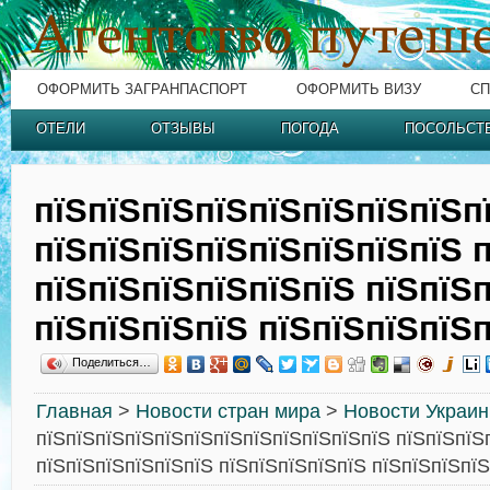
ОФОРМИТЬ ЗАГРАНПАСПОРТ
ОФОРМИТЬ ВИЗУ
СП
ОТЕЛИ
ОТЗЫВЫ
ПОГОДА
ПОСОЛЬСТ
пїЅпїЅпїЅпїЅпїЅпїЅпїЅпїЅп
пїЅпїЅпїЅпїЅпїЅпїЅпїЅпїЅ 
пїЅпїЅпїЅпїЅпїЅпїЅ пїЅпїЅ
пїЅпїЅпїЅпїЅ пїЅпїЅпїЅпїЅ
Поделиться…
Главная
>
Новости стран мира
>
Новости Украи
пїЅпїЅпїЅпїЅпїЅпїЅпїЅпїЅпїЅпїЅпїЅпїЅ пїЅпїЅпїЅ
пїЅпїЅпїЅпїЅпїЅпїЅ пїЅпїЅпїЅпїЅпїЅ пїЅпїЅпїЅпїЅ