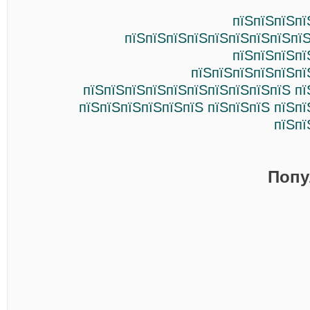
пїЅпїЅпїЅпї
пїЅпїЅпїЅпїЅпїЅпїЅпїЅпїЅпїЅ
пїЅпїЅпїЅпї
пїЅпїЅпїЅпїЅпїЅпї
пїЅпїЅпїЅпїЅпїЅпїЅпїЅпїЅпїЅпїЅ пї
пїЅпїЅпїЅпїЅпїЅпїЅ пїЅпїЅпїЅ пїЅп
пїЅпї
Попу