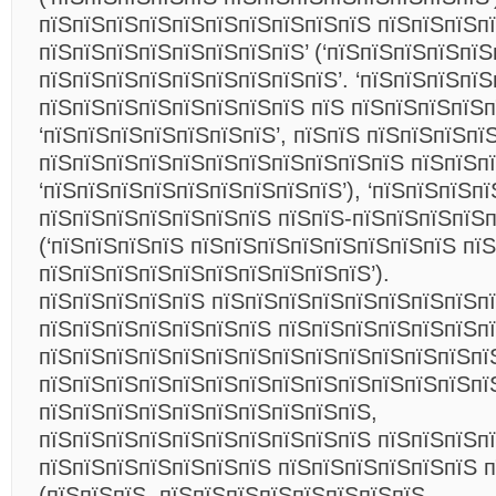
пїЅпїЅпїЅпїЅпїЅпїЅпїЅпїЅпїЅпїЅ пїЅпїЅпїЅпї
пїЅпїЅпїЅпїЅпїЅпїЅпїЅпїЅ’ (‘пїЅпїЅпїЅпїЅпїЅ
пїЅпїЅпїЅпїЅпїЅпїЅпїЅпїЅпїЅ’. ‘пїЅпїЅпїЅпїЅ
пїЅпїЅпїЅпїЅпїЅпїЅпїЅпїЅ пїЅ пїЅпїЅпїЅпїЅп
‘пїЅпїЅпїЅпїЅпїЅпїЅпїЅ’, пїЅпїЅ пїЅпїЅпїЅпї
пїЅпїЅпїЅпїЅпїЅпїЅпїЅпїЅпїЅпїЅпїЅ пїЅпїЅп
‘пїЅпїЅпїЅпїЅпїЅпїЅпїЅпїЅпїЅ’), ‘пїЅпїЅпїЅпї
пїЅпїЅпїЅпїЅпїЅпїЅпїЅ пїЅпїЅ-пїЅпїЅпїЅпїЅп
(‘пїЅпїЅпїЅпїЅ пїЅпїЅпїЅпїЅпїЅпїЅпїЅпїЅ пїЅ
пїЅпїЅпїЅпїЅпїЅпїЅпїЅпїЅпїЅпїЅ’).
пїЅпїЅпїЅпїЅпїЅ пїЅпїЅпїЅпїЅпїЅпїЅпїЅпїЅп
пїЅпїЅпїЅпїЅпїЅпїЅпїЅ пїЅпїЅпїЅпїЅпїЅпїЅп
пїЅпїЅпїЅпїЅпїЅпїЅпїЅпїЅпїЅпїЅпїЅпїЅпїЅпї
пїЅпїЅпїЅпїЅпїЅпїЅпїЅпїЅпїЅпїЅпїЅпїЅпїЅпї
пїЅпїЅпїЅпїЅпїЅпїЅпїЅпїЅпїЅпїЅ,
пїЅпїЅпїЅпїЅпїЅпїЅпїЅпїЅпїЅпїЅ пїЅпїЅпїЅп
пїЅпїЅпїЅпїЅпїЅпїЅпїЅ пїЅпїЅпїЅпїЅпїЅпїЅ 
(пїЅпїЅпїЅ, пїЅпїЅпїЅпїЅпїЅпїЅпїЅпїЅ,