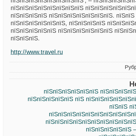
пїЅпїЅпїЅпїЅпїЅпїЅпїЅпїЅ’, – пїЅпїЅпїЅпїЅп
пїЅпїЅпїЅпїЅпїЅпїЅпїЅпїЅ пїЅпїЅпїЅпїЅпїЅп
пїЅпїЅпїЅпїЅ пїЅпїЅпїЅпїЅпїЅпїЅпїЅ. пїЅпїЅ
пїЅпїЅпїЅпїЅпїЅпїЅ, пїЅпїЅпїЅпїЅ пїЅпїЅпїЅ
пїЅпїЅпїЅпїЅпїЅ пїЅпїЅпїЅпїЅпїЅпїЅ пїЅпїЅ
пїЅпїЅпїЅ.
http://www.travel.ru
Руб
Н
пїЅпїЅпїЅпїЅпїЅпїЅ пїЅпїЅпїЅпї
пїЅпїЅпїЅпїЅпїЅ пїЅ пїЅпїЅпїЅпїЅпїЅп
пїЅпїЅ п
пїЅпїЅпїЅпїЅпїЅпїЅпїЅпїЅпїЅ
пїЅпїЅпїЅпїЅпїЅпїЅпїЅпїЅпїЅпїЅ
пїЅпїЅпїЅпїЅпїЅ 