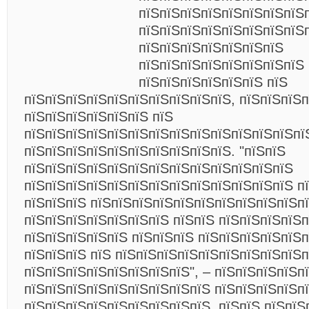
пїЅпїЅпїЅпїЅпїЅпїЅпїЅпїЅ
пїЅпїЅпїЅпїЅпїЅпїЅпїЅпїЅ
пїЅпїЅпїЅпїЅпїЅпїЅпїЅ
пїЅпїЅпїЅпїЅпїЅпїЅпїЅпїЅ
пїЅпїЅпїЅпїЅпїЅпїЅ пїЅ
пїЅпїЅпїЅпїЅпїЅпїЅпїЅпїЅпїЅпїЅ, пїЅпїЅпїЅ
пїЅпїЅпїЅпїЅпїЅпїЅ пїЅ
пїЅпїЅпїЅпїЅпїЅпїЅпїЅпїЅпїЅпїЅпїЅпїЅпїЅпї
пїЅпїЅпїЅпїЅпїЅпїЅпїЅпїЅпїЅпїЅ. "пїЅпїЅ
пїЅпїЅпїЅпїЅпїЅпїЅпїЅпїЅпїЅпїЅпїЅпїЅпїЅ
пїЅпїЅпїЅпїЅпїЅпїЅпїЅпїЅпїЅпїЅпїЅпїЅпїЅ п
пїЅпїЅпїЅ пїЅпїЅпїЅпїЅпїЅпїЅпїЅпїЅпїЅпїЅп
пїЅпїЅпїЅпїЅпїЅпїЅпїЅ пїЅпїЅ пїЅпїЅпїЅпїЅп
пїЅпїЅпїЅпїЅпїЅ пїЅпїЅпїЅ пїЅпїЅпїЅпїЅпїЅп
пїЅпїЅпїЅ
пїЅ пїЅпїЅпїЅпїЅпїЅпїЅпїЅпїЅпїЅп
пїЅпїЅпїЅпїЅпїЅпїЅпїЅпїЅ", – пїЅпїЅпїЅпїЅп
пїЅпїЅпїЅпїЅпїЅпїЅпїЅпїЅпїЅ пїЅпїЅпїЅпїЅп
пїЅпїЅпїЅпїЅпїЅпїЅпїЅпїЅпїЅ, пїЅпїЅ пїЅпїЅ