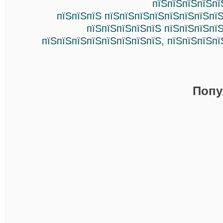
пїЅпїЅпїЅпїЅпї
пїЅпїЅпїЅ пїЅпїЅпїЅпїЅпїЅпїЅпїЅпї
пїЅпїЅпїЅпїЅпїЅ пїЅпїЅпїЅпї
пїЅпїЅпїЅпїЅпїЅпїЅпїЅпїЅ, пїЅпїЅпїЅп
Попу