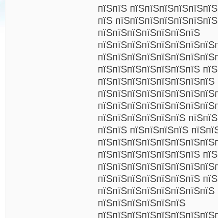
пїЅпїЅ пїЅпїЅпїЅпїЅпїЅпїЅ
пїЅ пїЅпїЅпїЅпїЅпїЅпїЅпїЅ
пїЅпїЅпїЅпїЅпїЅпїЅпїЅ
пїЅпїЅпїЅпїЅпїЅпїЅпїЅпїЅ
пїЅпїЅпїЅпїЅпїЅпїЅпїЅпїЅ
пїЅпїЅпїЅпїЅпїЅпїЅпїЅ пї
пїЅпїЅпїЅпїЅпїЅпїЅпїЅпїЅ 
пїЅпїЅпїЅпїЅпїЅпїЅпїЅпїЅ
пїЅпїЅпїЅпїЅпїЅпїЅпїЅпїЅ
пїЅпїЅпїЅпїЅпїЅпїЅ пїЅпїЅ
пїЅпїЅ пїЅпїЅпїЅпїЅ пїЅпї
пїЅпїЅпїЅпїЅпїЅпїЅпїЅпїЅ
пїЅпїЅпїЅпїЅпїЅпїЅпїЅ пїЅ
пїЅпїЅпїЅпїЅпїЅпїЅпїЅпїЅ
пїЅпїЅпїЅпїЅпїЅпїЅпїЅ пї
пїЅпїЅпїЅпїЅпїЅпїЅпїЅпїЅ 
пїЅпїЅпїЅпїЅпїЅпїЅ
пїЅпїЅпїЅпїЅпїЅпїЅпїЅпїЅ