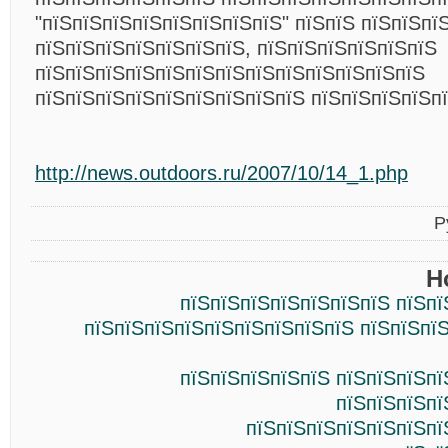
"пїЅпїЅпїЅпїЅпїЅпїЅпїЅпїЅ" пїЅпїЅ пїЅпїЅпї
пїЅпїЅпїЅпїЅпїЅпїЅпїЅ, пїЅпїЅпїЅпїЅпїЅпїЅ
пїЅпїЅпїЅпїЅпїЅпїЅпїЅпїЅпїЅпїЅпїЅпїЅпїЅ
пїЅпїЅпїЅпїЅпїЅпїЅпїЅпїЅпїЅ пїЅпїЅпїЅпїЅпї
http://news.outdoors.ru/2007/10/14_1.php
Р
Н
пїЅпїЅпїЅпїЅпїЅпїЅпїЅ пїЅпї
пїЅпїЅпїЅпїЅпїЅпїЅпїЅпїЅпїЅ пїЅпїЅпї
пїЅпїЅпїЅпїЅпїЅ пїЅпїЅпїЅпї
пїЅпїЅпїЅпї
пїЅпїЅпїЅпїЅпїЅпїЅпї