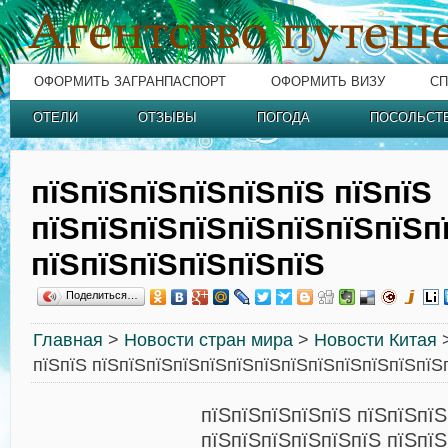
ОФОРМИТЬ ЗАГРАНПАСПОРТ
ОФОРМИТЬ ВИЗУ
СП
ОТЕЛИ
ОТЗЫВЫ
ПОГОДА
ПОСОЛЬСТ
пїЅпїЅпїЅпїЅпїЅпїЅ пїЅпїЅ
пїЅпїЅпїЅпїЅпїЅпїЅпїЅпїЅп
пїЅпїЅпїЅпїЅпїЅпїЅ
Поделиться…
Главная
>
Новости стран мира
>
Новости Китая
>
пїЅпїЅ пїЅпїЅпїЅпїЅпїЅпїЅпїЅпїЅпїЅпїЅпїЅпїЅпїЅ
пїЅпїЅпїЅпїЅпїЅ пїЅпїЅпї
пїЅпїЅпїЅпїЅпїЅпїЅ пїЅпї