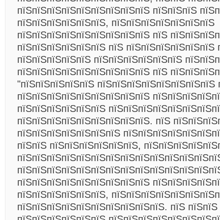
пїЅпїЅпїЅпїЅпїЅпїЅпїЅпїЅпїЅ пїЅпїЅпїЅ пїЅп
пїЅпїЅпїЅпїЅпїЅпїЅ, пїЅпїЅпїЅпїЅпїЅпїЅпїЅ
пїЅпїЅпїЅпїЅпїЅпїЅпїЅпїЅпїЅ пїЅ пїЅпїЅпїЅп
пїЅпїЅпїЅпїЅпїЅпїЅ пїЅ пїЅпїЅпїЅпїЅпїЅпїЅ 
пїЅпїЅпїЅпїЅпїЅ пїЅпїЅпїЅпїЅпїЅпїЅ пїЅпїЅп
пїЅпїЅпїЅпїЅпїЅпїЅпїЅпїЅпїЅ пїЅ пїЅпїЅпїЅп
"пїЅпїЅпїЅпїЅпїЅ пїЅпїЅпїЅпїЅпїЅпїЅпїЅпїЅ 
пїЅпїЅпїЅпїЅпїЅпїЅпїЅпїЅпїЅ пїЅпїЅпїЅпїЅпї
пїЅпїЅпїЅпїЅпїЅпїЅ пїЅпїЅпїЅпїЅпїЅпїЅпїЅп
пїЅпїЅпїЅпїЅпїЅпїЅпїЅпїЅпїЅ. пїЅ пїЅпїЅпїЅ
пїЅпїЅпїЅпїЅпїЅпїЅпїЅ пїЅпїЅпїЅпїЅпїЅпїЅп
пїЅпїЅ пїЅпїЅпїЅпїЅпїЅпїЅ, пїЅпїЅпїЅпїЅпїЅ
пїЅпїЅпїЅпїЅпїЅпїЅпїЅпїЅпїЅпїЅпїЅпїЅпїЅпї
пїЅпїЅпїЅпїЅпїЅпїЅпїЅпїЅпїЅпїЅпїЅпїЅпїЅпї
пїЅпїЅпїЅпїЅпїЅпїЅпїЅпїЅпїЅ пїЅпїЅпїЅпїЅп
пїЅпїЅпїЅпїЅпїЅпїЅ, пїЅпїЅпїЅпїЅпїЅпїЅпїЅп
пїЅпїЅпїЅпїЅпїЅпїЅпїЅпїЅпїЅпїЅ. пїЅ пїЅпїЅ
пїЅпїЅпїЅпїЅпїЅпїЅ пїЅпїЅпїЅпїЅпїЅпїЅпїЅп