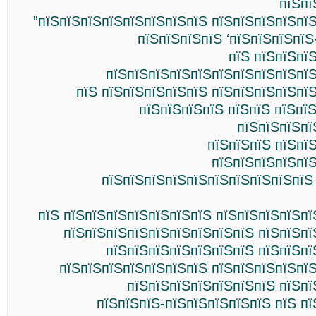
пїЅпї
”пїЅпїЅпїЅпїЅпїЅпїЅпїЅпїЅ пїЅпїЅпїЅпїЅпї
пїЅпїЅпїЅпїЅ ‘пїЅпїЅпїЅпїЅ
пїЅ пїЅпїЅпї
пїЅпїЅпїЅпїЅпїЅпїЅпїЅпїЅпїЅпїЅ
пїЅ пїЅпїЅпїЅпїЅпїЅ пїЅпїЅпїЅпїЅпї
пїЅпїЅпїЅпїЅ пїЅпїЅ пїЅпї
пїЅпїЅпїЅпї
пїЅпїЅпїЅ пїЅпї
пїЅпїЅпїЅпїЅпї
пїЅпїЅпїЅпїЅпїЅпїЅпїЅпїЅпїЅпїЅ
пїЅ пїЅпїЅпїЅпїЅпїЅпїЅпїЅ пїЅпїЅпїЅпїЅп
пїЅпїЅпїЅпїЅпїЅпїЅпїЅпїЅпїЅ пїЅпїЅпї
пїЅпїЅпїЅпїЅпїЅпїЅпїЅ пїЅпїЅпї
пїЅпїЅпїЅпїЅпїЅпїЅпїЅ пїЅпїЅпїЅпїЅпї
пїЅпїЅпїЅпїЅпїЅпїЅпїЅ пїЅпї
пїЅпїЅпїЅ-пїЅпїЅпїЅпїЅпїЅ пїЅ п