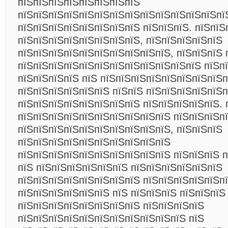
пїЅпїЅпїЅпїЅпїЅпїЅпїЅпїЅ
пїЅпїЅпїЅпїЅпїЅпїЅпїЅпїЅпїЅпїЅпїЅпїЅпїЅпї
пїЅпїЅпїЅпїЅпїЅпїЅпїЅпїЅ пїЅпїЅпїЅ. пїЅпїЅ
пїЅпїЅпїЅпїЅпїЅпїЅпїЅпїЅ,
пїЅпїЅпїЅпїЅпїЅ
пїЅпїЅпїЅпїЅпїЅпїЅпїЅпїЅпїЅпїЅ, пїЅпїЅпїЅ 
пїЅпїЅпїЅпїЅпїЅпїЅпїЅпїЅпїЅпїЅпїЅпїЅ пїЅп
пїЅпїЅпїЅпїЅ пїЅ пїЅпїЅпїЅпїЅпїЅпїЅпїЅпїЅп
пїЅпїЅпїЅпїЅпїЅпїЅ пїЅпїЅ пїЅпїЅпїЅпїЅпїЅп
пїЅпїЅпїЅпїЅпїЅпїЅпїЅпїЅ пїЅпїЅпїЅпїЅпїЅ. 
пїЅпїЅпїЅпїЅпїЅпїЅпїЅпїЅпїЅпїЅ пїЅпїЅпїЅп
пїЅпїЅпїЅпїЅпїЅпїЅпїЅпїЅпїЅпїЅ, пїЅпїЅпїЅ
пїЅпїЅпїЅпїЅпїЅпїЅпїЅпїЅпїЅпїЅ
пїЅпїЅпїЅпїЅпїЅпїЅпїЅпїЅпїЅпїЅ пїЅпїЅпїЅ 
пїЅ пїЅпїЅпїЅпїЅпїЅпїЅ пїЅпїЅпїЅпїЅпїЅпїЅ
пїЅпїЅпїЅпїЅпїЅпїЅпїЅпїЅ пїЅпїЅпїЅпїЅпїЅп
пїЅпїЅпїЅпїЅпїЅпїЅ пїЅ пїЅпїЅпїЅ пїЅпїЅпїЅ
пїЅпїЅпїЅпїЅпїЅпїЅпїЅпїЅ пїЅпїЅпїЅпїЅ
пїЅпїЅпїЅпїЅпїЅпїЅпїЅпїЅпїЅпїЅпїЅ пїЅ