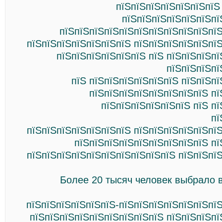
пїЅпїЅпїЅпїЅпїЅпїЅпїЅ
пїЅпїЅпїЅпїЅпїЅпїЅпї
пїЅпїЅпїЅпїЅпїЅпїЅпїЅпїЅпїЅпїЅпїЅ
пїЅпїЅпїЅпїЅпїЅпїЅпїЅ пїЅпїЅпїЅпїЅпїЅпї
пїЅпїЅпїЅпїЅпїЅпїЅ пїЅ пїЅпїЅпїЅп
пїЅпїЅпїЅпї
пїЅ пїЅпїЅпїЅпїЅпїЅпїЅ пїЅпїЅп
пїЅпїЅпїЅпїЅпїЅпїЅпїЅпїЅ пї
пїЅпїЅпїЅпїЅпїЅпїЅ пїЅ п
пї
пїЅпїЅпїЅпїЅпїЅпїЅпїЅ пїЅпїЅпїЅпїЅпїЅпї
пїЅпїЅпїЅпїЅпїЅпїЅпїЅпїЅпїЅ пї
пїЅпїЅпїЅпїЅпїЅпїЅпїЅпїЅпїЅпїЅ пїЅпїЅпї
Более 20 тысяч человек выбрало в
пїЅпїЅпїЅпїЅпїЅпїЅ-пїЅпїЅпїЅпїЅпїЅпїЅпї
пїЅпїЅпїЅпїЅпїЅпїЅпїЅпїЅпїЅ пїЅпїЅпїЅпї