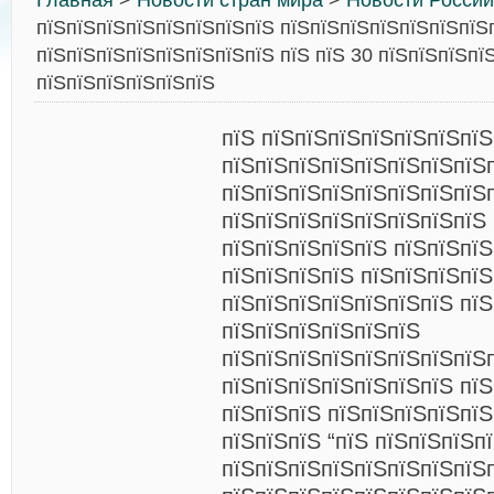
Главная
>
Новости стран мира
>
Новости России
пїЅпїЅпїЅпїЅпїЅпїЅпїЅпїЅ пїЅпїЅпїЅпїЅпїЅпїЅпїЅ
пїЅпїЅпїЅпїЅпїЅпїЅпїЅпїЅ пїЅ пїЅ 30 пїЅпїЅпїЅпї
пїЅпїЅпїЅпїЅпїЅпїЅ
пїЅ пїЅпїЅпїЅпїЅпїЅпїЅпїЅ
пїЅпїЅпїЅпїЅпїЅпїЅпїЅпїЅ
пїЅпїЅпїЅпїЅпїЅпїЅпїЅпїЅ
пїЅпїЅпїЅпїЅпїЅпїЅпїЅпїЅ
пїЅпїЅпїЅпїЅпїЅ пїЅпїЅпїЅ
пїЅпїЅпїЅпїЅ пїЅпїЅпїЅпїЅ
пїЅпїЅпїЅпїЅпїЅпїЅпїЅ пїЅ
пїЅпїЅпїЅпїЅпїЅпїЅ
пїЅпїЅпїЅпїЅпїЅпїЅпїЅпїЅ
пїЅпїЅпїЅпїЅпїЅпїЅпїЅ пїЅ
пїЅпїЅпїЅ пїЅпїЅпїЅпїЅпїЅ
пїЅпїЅпїЅ “пїЅ пїЅпїЅпїЅп
пїЅпїЅпїЅпїЅпїЅпїЅпїЅпїЅ