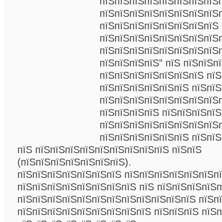
пїЅпїЅпїЅпїЅпїЅпїЅпїЅпїЅ
пїЅпїЅпїЅпїЅпїЅпїЅпїЅпїЅ
пїЅпїЅпїЅпїЅпїЅпїЅпїЅпїЅ 
пїЅпїЅпїЅпїЅпїЅпїЅпїЅпїЅ
пїЅпїЅпїЅпїЅпїЅпїЅпїЅпїЅ
пїЅпїЅпїЅпїЅ” пїЅ пїЅпїЅп
пїЅпїЅпїЅпїЅпїЅпїЅпїЅ пїЅ
пїЅпїЅпїЅпїЅпїЅпїЅ пїЅпїЅ
пїЅпїЅпїЅпїЅпїЅпїЅпїЅпїЅп
пїЅпїЅпїЅпїЅ пїЅпїЅпїЅпїЅ
пїЅпїЅпїЅпїЅпїЅпїЅпїЅпїЅ
пїЅпїЅпїЅпїЅпїЅпїЅ пїЅпїЅ
пїЅ пїЅпїЅпїЅпїЅпїЅпїЅпїЅпїЅпїЅ пїЅпїЅ
(пїЅпїЅпїЅпїЅпїЅпїЅпїЅ).
пїЅпїЅпїЅпїЅпїЅпїЅпїЅ пїЅпїЅпїЅпїЅпїЅпїЅп
пїЅпїЅпїЅпїЅпїЅпїЅпїЅпїЅ пїЅ пїЅпїЅпїЅпїЅп
пїЅпїЅпїЅпїЅпїЅпїЅпїЅпїЅпїЅпїЅпїЅпїЅ пїЅп
пїЅпїЅпїЅпїЅпїЅпїЅпїЅпїЅпїЅ пїЅпїЅпїЅ пїЅп