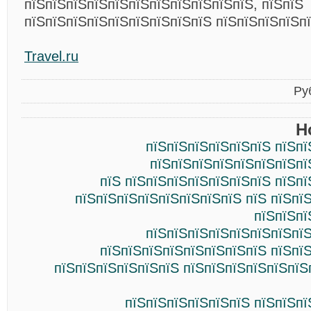
пїЅпїЅпїЅпїЅпїЅпїЅпїЅпїЅпїЅпїЅпїЅ, пїЅпїЅ
пїЅпїЅпїЅпїЅпїЅпїЅпїЅпїЅпїЅ пїЅпїЅпїЅпїЅп
Travel.ru
Ру
Н
пїЅпїЅпїЅпїЅпїЅпїЅ пїЅпї
пїЅпїЅпїЅпїЅпїЅпїЅпїЅпї
пїЅ пїЅпїЅпїЅпїЅпїЅпїЅпїЅ пїЅп
пїЅпїЅпїЅпїЅпїЅпїЅпїЅпїЅ пїЅ пїЅпї
пїЅпїЅпї
пїЅпїЅпїЅпїЅпїЅпїЅпїЅпїЅ
пїЅпїЅпїЅпїЅпїЅпїЅпїЅпїЅ пїЅпї
пїЅпїЅпїЅпїЅпїЅпїЅ пїЅпїЅпїЅпїЅпїЅпїЅ
пїЅпїЅпїЅпїЅпїЅпїЅ пїЅпїЅпї