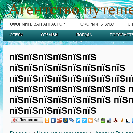
ОФОРМИТЬ ЗАГРАНПАСПОРТ
ОФОРМИТЬ ВИЗУ
СП
ОТЕЛИ
ОТЗЫВЫ
ПОГОДА
ПОСОЛЬСТ
пїЅпїЅпїЅпїЅпїЅпїЅ
пїЅпїЅпїЅпїЅпїЅпїЅпїЅпїЅ
пїЅпїЅпїЅпїЅпїЅпїЅпїЅпїЅп
пїЅпїЅпїЅпїЅпїЅпїЅпїЅпїЅ п
пїЅпїЅпїЅпїЅпїЅпїЅпїЅ пїЅп
пїЅпїЅпїЅпїЅпїЅпїЅ
Поделиться…