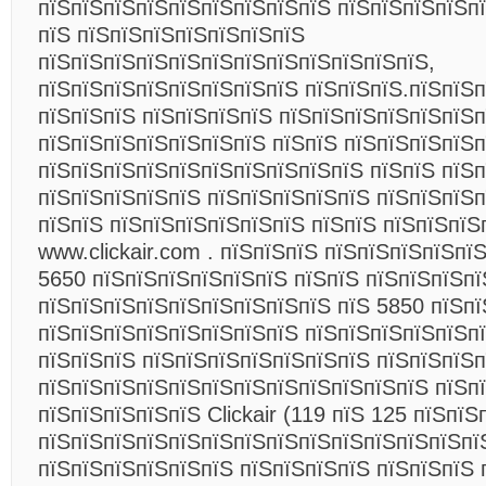
пїЅпїЅпїЅпїЅпїЅпїЅпїЅпїЅпїЅ пїЅпїЅпїЅпїЅп
пїЅ пїЅпїЅпїЅпїЅпїЅпїЅпїЅ
пїЅпїЅпїЅпїЅпїЅпїЅпїЅпїЅпїЅпїЅпїЅпїЅ,
пїЅпїЅпїЅпїЅпїЅпїЅпїЅпїЅ пїЅпїЅпїЅ.пїЅпїЅпї
пїЅпїЅпїЅ пїЅпїЅпїЅпїЅ пїЅпїЅпїЅпїЅпїЅпїЅ
пїЅпїЅпїЅпїЅпїЅпїЅпїЅ пїЅпїЅ пїЅпїЅпїЅпїЅп
пїЅпїЅпїЅпїЅпїЅпїЅпїЅпїЅпїЅпїЅ пїЅпїЅ пїЅп
пїЅпїЅпїЅпїЅпїЅ пїЅпїЅпїЅпїЅпїЅ пїЅпїЅпїЅп
пїЅпїЅ пїЅпїЅпїЅпїЅпїЅпїЅ пїЅпїЅ пїЅпїЅпїЅп
www.clickair.com . пїЅпїЅпїЅ пїЅпїЅпїЅпїЅпї
5650 пїЅпїЅпїЅпїЅпїЅпїЅ пїЅпїЅ пїЅпїЅпїЅпї
пїЅпїЅпїЅпїЅпїЅпїЅпїЅпїЅпїЅ пїЅ 5850 пїЅпї
пїЅпїЅпїЅпїЅпїЅпїЅпїЅпїЅ пїЅпїЅпїЅпїЅпїЅп
пїЅпїЅпїЅ пїЅпїЅпїЅпїЅпїЅпїЅпїЅ пїЅпїЅпїЅп
пїЅпїЅпїЅпїЅпїЅпїЅпїЅпїЅпїЅпїЅпїЅпїЅ пїЅп
пїЅпїЅпїЅпїЅпїЅ Clickair (119 пїЅ 125 пїЅпїЅ
пїЅпїЅпїЅпїЅпїЅпїЅпїЅпїЅпїЅпїЅпїЅпїЅпїЅпї
пїЅпїЅпїЅпїЅпїЅпїЅ пїЅпїЅпїЅпїЅ пїЅпїЅпїЅ 