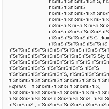
пїЅпїЅпїЅпїЅпїЅпїЅпїЅ, пї
пїЅпїЅпїЅпїЅпїЅ
пїЅпїЅпїЅпїЅпїЅпїЅпїЅпїЅ
пїЅпїЅпїЅпїЅпїЅпїЅ пїЅпїЅ
пїЅпїЅпїЅ пїЅпїЅ пїЅпїЅпї
пїЅпїЅ пїЅпїЅпїЅпїЅпїЅпїЅ
пїЅпїЅпїЅпїЅпїЅпїЅ Clickai
пїЅпїЅпїЅпїЅпїЅпїЅпїЅпїЅ 
пїЅпїЅпїЅпїЅпїЅпїЅпїЅпїЅпїЅпїЅ пїЅпїЅпїЅп
пїЅпїЅпїЅпїЅпїЅпїЅпїЅпїЅпїЅпїЅпїЅпїЅ Sky 
пїЅпїЅпїЅпїЅпїЅпїЅпїЅпїЅпїЅ пїЅпїЅ пїЅпїЅпї
пїЅпїЅпїЅпїЅпїЅ пїЅпїЅпїЅпїЅпїЅ пїЅпїЅ
пїЅпїЅпїЅпїЅпїЅпїЅпїЅпїЅ, пїЅпїЅпїЅпїЅпїЅ
пїЅпїЅпїЅпїЅпїЅпїЅпїЅпїЅпїЅпїЅпїЅпїЅ пїЅп
Express – пїЅпїЅпїЅпїЅпїЅ
пїЅпїЅпїЅпїЅ,
пїЅпїЅпїЅпїЅпїЅпїЅпїЅпїЅпїЅпїЅпїЅ пїЅпїЅп
пїЅпїЅпїЅпїЅпїЅпїЅ пїЅпїЅпїЅпїЅпїЅ “пїЅпїЅ
пїЅ пїЅ.пїЅ., пїЅпїЅпїЅпїЅпїЅпїЅ пїЅпїЅ пїЅ