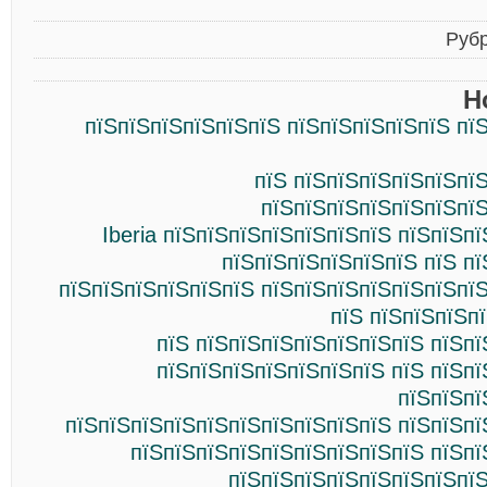
Руб
Н
пїЅпїЅпїЅпїЅпїЅпїЅ пїЅпїЅпїЅпїЅпїЅ пї
пїЅ пїЅпїЅпїЅпїЅпїЅпї
пїЅпїЅпїЅпїЅпїЅпїЅпїЅ
Iberia пїЅпїЅпїЅпїЅпїЅпїЅпїЅ пїЅпїЅп
пїЅпїЅпїЅпїЅпїЅпїЅ пїЅ п
пїЅпїЅпїЅпїЅпїЅпїЅ пїЅпїЅпїЅпїЅпїЅпїЅпї
пїЅ пїЅпїЅпїЅпї
пїЅ пїЅпїЅпїЅпїЅпїЅпїЅпїЅ пїЅп
пїЅпїЅпїЅпїЅпїЅпїЅпїЅ пїЅ пїЅп
пїЅпїЅпї
пїЅпїЅпїЅпїЅпїЅпїЅпїЅпїЅпїЅпїЅ пїЅпїЅпї
пїЅпїЅпїЅпїЅпїЅпїЅпїЅпїЅпїЅ пїЅпї
пїЅпїЅпїЅпїЅпїЅпїЅпїЅпїЅ