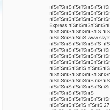
пїЅпїЅпїЅпїЅпїЅпїЅпїЅпїЅ
пїЅпїЅпїЅпїЅпїЅпїЅпїЅпїЅ
пїЅпїЅпїЅпїЅпїЅпїЅпїЅпїЅ
Express пїЅпїЅпїЅпїЅпїЅп
пїЅпїЅпїЅпїЅпїЅпїЅпїЅ пїЅ
пїЅпїЅпїЅпїЅпїЅ www.skye
пїЅпїЅпїЅпїЅпїЅпїЅпїЅ пїЅ
пїЅпїЅпїЅпїЅпїЅпїЅпїЅпїЅ
пїЅпїЅпїЅпїЅпїЅпїЅпїЅпїЅ
пїЅпїЅпїЅпїЅпїЅпїЅпїЅпїЅп
пїЅпїЅпїЅпїЅпїЅ пїЅпїЅпїЅ
пїЅпїЅпїЅпїЅпїЅпїЅпїЅпїЅп
пїЅпїЅпїЅпїЅпїЅпїЅ пїЅпї
пїЅпїЅпїЅпїЅпїЅпїЅпїЅпїЅ
пїЅпїЅпїЅпїЅпїЅпїЅ
пїЅпїЅпїЅпїЅпїЅпїЅпїЅпїЅ
пїЅпїЅпїЅпїЅпїЅ пїЅпїЅ 27