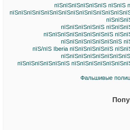
пїЅпїЅпїЅпїЅпїЅпїЅ пїЅпїЅ 
пїЅпїЅпїЅпїЅпїЅпїЅпїЅпїЅпїЅпїЅпїЅпїЅпїЅпї
пїЅпїЅпї
пїЅпїЅпїЅпїЅпїЅ пїЅпїЅпї
пїЅпїЅпїЅпїЅпїЅпїЅпїЅпїЅ пїЅпї
пїЅпїЅпїЅпїЅпїЅпїЅпїЅ пї
пїЅ/пїЅ Iberia пїЅпїЅпїЅпїЅпїЅ пїЅп
пїЅпїЅпїЅпїЅпїЅпїЅпїЅпїЅ
пїЅпїЅпїЅпїЅпїЅпїЅ пїЅпїЅпїЅпїЅпїЅпїЅпї
Фальшивые полиц
Попу