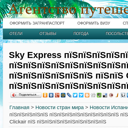
ОФОРМИТЬ ЗАГРАНПАСПОРТ
ОФОРМИТЬ ВИЗУ
СП
ОТЕЛИ
ОТЗЫВЫ
ПОГОДА
ПОСОЛЬСТ
Sky Express пїЅпїЅпїЅпїЅп
пїЅпїЅпїЅпїЅпїЅпїЅпїЅпїЅп
пїЅпїЅпїЅпїЅпїЅпїЅ пїЅпїЅ C
пїЅпїЅпїЅпїЅпїЅпїЅпїЅпїЅп
Поделиться…
Главная
>
Новости стран мира
>
Новости Испан
пїЅпїЅпїЅпїЅпїЅ пїЅпїЅпїЅпїЅпїЅпїЅпїЅпїЅпїЅ пїЅ
Clickair пїЅ пїЅпїЅпїЅпїЅпїЅпїЅпїЅпїЅпїЅ