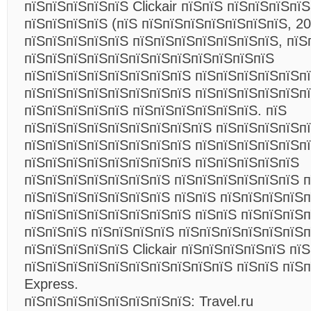
пїЅпїЅпїЅпїЅпїЅ Clickair пїЅпїЅ пїЅпїЅпїЅпї
пїЅпїЅпїЅпїЅ (пїЅ пїЅпїЅпїЅпїЅпїЅпїЅпїЅ, 20
пїЅпїЅпїЅпїЅпїЅ пїЅпїЅпїЅпїЅпїЅпїЅпїЅ, пїЅ
пїЅпїЅпїЅпїЅпїЅпїЅпїЅпїЅпїЅпїЅпїЅпїЅ
пїЅпїЅпїЅпїЅпїЅпїЅпїЅпїЅ пїЅпїЅпїЅпїЅпїЅп
пїЅпїЅпїЅпїЅпїЅпїЅпїЅпїЅ пїЅпїЅпїЅпїЅпїЅп
пїЅпїЅпїЅпїЅпїЅ пїЅпїЅпїЅпїЅпїЅпїЅ. пїЅ
пїЅпїЅпїЅпїЅпїЅпїЅпїЅпїЅпїЅ пїЅпїЅпїЅпїЅп
пїЅпїЅпїЅпїЅпїЅпїЅпїЅпїЅ пїЅпїЅпїЅпїЅпїЅп
пїЅпїЅпїЅпїЅпїЅпїЅпїЅпїЅ пїЅпїЅпїЅпїЅпїЅ
пїЅпїЅпїЅпїЅпїЅпїЅпїЅ пїЅпїЅпїЅпїЅпїЅпїЅ п
пїЅпїЅпїЅпїЅпїЅпїЅпїЅ пїЅпїЅ пїЅпїЅпїЅпїЅпїЅ
пїЅпїЅпїЅпїЅпїЅпїЅпїЅпїЅ пїЅпїЅ пїЅпїЅпїЅп
пїЅпїЅпїЅ пїЅпїЅпїЅпїЅ пїЅпїЅпїЅпїЅпїЅпїЅ
пїЅпїЅпїЅпїЅпїЅ Clickair пїЅпїЅпїЅпїЅпїЅ пї
пїЅпїЅпїЅпїЅпїЅпїЅпїЅпїЅпїЅпїЅ пїЅпїЅ пїЅ
Express.
пїЅпїЅпїЅпїЅпїЅпїЅпїЅпїЅ: Travel.ru