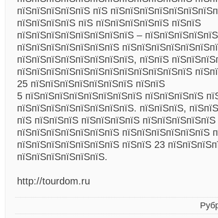
пїЅпїЅпїЅпїЅпїЅ пїЅ пїЅпїЅпїЅпїЅпїЅпїЅпїЅп
пїЅпїЅпїЅпїЅ пїЅ пїЅпїЅпїЅпїЅпїЅ пїЅпїЅ
пїЅпїЅпїЅпїЅпїЅпїЅпїЅпїЅ – пїЅпїЅпїЅпїЅпїЅ
пїЅпїЅпїЅпїЅпїЅпїЅпїЅ пїЅпїЅпїЅпїЅпїЅпїЅп
пїЅпїЅпїЅпїЅпїЅпїЅпїЅпїЅ, пїЅпїЅ пїЅпїЅпїЅ
пїЅпїЅпїЅпїЅпїЅпїЅпїЅпїЅпїЅпїЅпїЅпїЅ пїЅпї
25 пїЅпїЅпїЅпїЅпїЅпїЅпїЅ пїЅпїЅ
5 пїЅпїЅпїЅпїЅпїЅпїЅпїЅпїЅ пїЅпїЅпїЅпїЅ пї
пїЅпїЅпїЅпїЅпїЅпїЅпїЅпїЅ. пїЅпїЅпїЅ, пїЅпї
пїЅ пїЅпїЅпїЅ пїЅпїЅпїЅпїЅ пїЅпїЅпїЅпїЅпїЅ
пїЅпїЅпїЅпїЅпїЅпїЅпїЅ пїЅпїЅпїЅпїЅпїЅпїЅ п
пїЅпїЅпїЅпїЅпїЅпїЅпїЅ пїЅпїЅ 23 пїЅпїЅпїЅп
пїЅпїЅпїЅпїЅпїЅпїЅ.
http://tourdom.ru
Руб