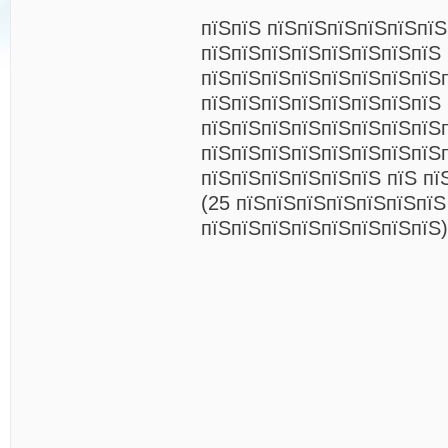
пїЅпїЅ пїЅпїЅпїЅпїЅпїЅпїЅ
пїЅпїЅпїЅпїЅпїЅпїЅпїЅпїЅ
пїЅпїЅпїЅпїЅпїЅпїЅпїЅпїЅ
пїЅпїЅпїЅпїЅпїЅпїЅпїЅпїЅ 
пїЅпїЅпїЅпїЅпїЅпїЅпїЅпїЅ
пїЅпїЅпїЅпїЅпїЅпїЅпїЅпїЅ
пїЅпїЅпїЅпїЅпїЅпїЅ пїЅ пї
(25 пїЅпїЅпїЅпїЅпїЅпїЅпїЅ
пїЅпїЅпїЅпїЅпїЅпїЅпїЅпїЅ)