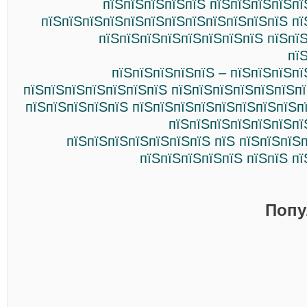
пїЅпїЅпїЅпїЅпїЅ пїЅпїЅпїЅпїЅпї
пїЅпїЅпїЅпїЅпїЅпїЅпїЅпїЅпїЅпїЅпїЅпїЅ пї
пїЅпїЅпїЅпїЅпїЅпїЅпїЅпїЅ пїЅпї
пї
пїЅпїЅпїЅпїЅпїЅ – пїЅпїЅпїЅп
пїЅпїЅпїЅпїЅпїЅпїЅпїЅ пїЅпїЅпїЅпїЅпїЅпїЅп
пїЅпїЅпїЅпїЅпїЅ пїЅпїЅпїЅпїЅпїЅпїЅпїЅпїЅп
пїЅпїЅпїЅпїЅпїЅпїЅпї
пїЅпїЅпїЅпїЅпїЅпїЅпїЅ пїЅ пїЅпїЅпїЅ
пїЅпїЅпїЅпїЅпїЅ пїЅпїЅ п
Попу