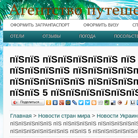
ОФОРМИТЬ ЗАГРАНПАСПОРТ
ОФОРМИТЬ ВИЗУ
СП
ОТЕЛИ
ОТЗЫВЫ
ПОГОДА
ПОСОЛЬСТ
пїЅпїЅ пїЅпїЅпїЅпїЅпїЅ пїЅ
пїЅпїЅпїЅпїЅ пїЅпїЅпїЅпїЅ
пїЅпїЅпїЅпїЅпїЅ пїЅпїЅпїЅ
пїЅпїЅ 5 пїЅпїЅпїЅпїЅпїЅпї
Поделиться…
Главная
>
Новости стран мира
>
Новости Украи
пїЅпїЅпїЅпїЅпїЅ пїЅ пїЅпїЅпїЅпїЅ пїЅпїЅпїЅпїЅпї
пїЅпїЅпїЅпїЅпїЅпїЅпїЅ пїЅпїЅ 5 пїЅпїЅпїЅпїЅпїЅп