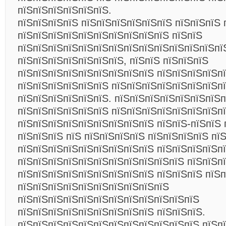
пїЅпїЅпїЅпїЅпїЅпїЅ.
пїЅпїЅпїЅпїЅ пїЅпїЅпїЅпїЅпїЅпїЅ пїЅпїЅпїЅ 
пїЅпїЅпїЅпїЅпїЅпїЅпїЅпїЅпїЅпїЅ пїЅпїЅ
пїЅпїЅпїЅпїЅпїЅпїЅпїЅпїЅпїЅпїЅпїЅпїЅпїЅпї
пїЅпїЅпїЅпїЅпїЅпїЅпїЅ, пїЅпїЅ пїЅпїЅпїЅ
пїЅпїЅпїЅпїЅпїЅпїЅпїЅпїЅпїЅ пїЅпїЅпїЅпїЅп
пїЅпїЅпїЅпїЅпїЅпїЅ пїЅпїЅпїЅпїЅпїЅпїЅпїЅп
пїЅпїЅпїЅпїЅпїЅпїЅ. пїЅпїЅпїЅпїЅпїЅпїЅпїЅп
пїЅпїЅпїЅпїЅпїЅпїЅ пїЅпїЅпїЅпїЅпїЅпїЅпїЅп
пїЅпїЅпїЅпїЅпїЅпїЅпїЅпїЅпїЅ
пїЅпїЅ-пїЅпїЅ 
пїЅпїЅпїЅ пїЅ пїЅпїЅпїЅпїЅ пїЅпїЅпїЅпїЅ пї
пїЅпїЅпїЅпїЅпїЅпїЅпїЅпїЅпїЅ пїЅпїЅпїЅпїЅп
пїЅпїЅпїЅпїЅпїЅпїЅпїЅпїЅпїЅпїЅпїЅ пїЅпїЅп
пїЅпїЅпїЅпїЅпїЅпїЅпїЅпїЅпїЅ пїЅпїЅпїЅ пїЅп
пїЅпїЅпїЅпїЅпїЅпїЅпїЅпїЅпїЅпїЅ
пїЅпїЅпїЅпїЅпїЅпїЅпїЅпїЅпїЅпїЅпїЅпїЅ
пїЅпїЅпїЅпїЅпїЅпїЅпїЅпїЅпїЅ пїЅпїЅпїЅ.
пїЅпїЅпїЅпїЅпїЅпїЅпїЅпїЅпїЅпїЅпїЅпїЅ пїЅп