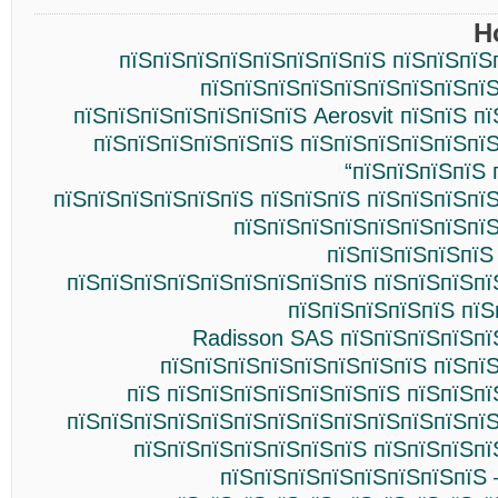
Н
пїЅпїЅпїЅпїЅпїЅпїЅпїЅпїЅ пїЅпїЅпїЅ
пїЅпїЅпїЅпїЅпїЅпїЅпїЅпїЅпїЅ
пїЅпїЅпїЅпїЅпїЅпїЅпїЅ Aerosvit пїЅпїЅ п
пїЅпїЅпїЅпїЅпїЅпїЅ пїЅпїЅпїЅпїЅпїЅпї
“пїЅпїЅпїЅпїЅ 
пїЅпїЅпїЅпїЅпїЅпїЅ пїЅпїЅпїЅ пїЅпїЅпїЅпї
пїЅпїЅпїЅпїЅпїЅпїЅпїЅпїЅ
пїЅпїЅпїЅпїЅпїЅ
пїЅпїЅпїЅпїЅпїЅпїЅпїЅпїЅпїЅ пїЅпїЅпїЅпї
пїЅпїЅпїЅпїЅпїЅ пїЅ
Radisson SAS пїЅпїЅпїЅпїЅпї
пїЅпїЅпїЅпїЅпїЅпїЅпїЅпїЅ пїЅпї
пїЅ пїЅпїЅпїЅпїЅпїЅпїЅпїЅ пїЅпїЅп
пїЅпїЅпїЅпїЅпїЅпїЅпїЅпїЅпїЅпїЅпїЅпїЅпїЅ
пїЅпїЅпїЅпїЅпїЅпїЅпїЅ пїЅпїЅпїЅпї
пїЅпїЅпїЅпїЅпїЅпїЅпїЅпїЅ –