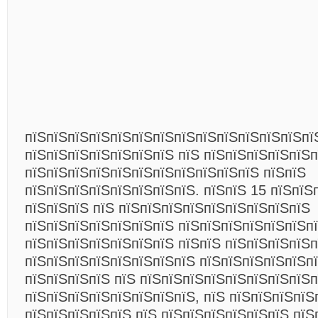
пїЅпїЅпїЅпїЅпїЅпїЅпїЅпїЅпїЅпїЅпїЅпїЅпїЅпї
пїЅпїЅпїЅпїЅпїЅпїЅпїЅ пїЅ пїЅпїЅпїЅпїЅпїЅп
пїЅпїЅпїЅпїЅпїЅпїЅпїЅпїЅпїЅпїЅпїЅ пїЅпїЅ
пїЅпїЅпїЅпїЅпїЅпїЅпїЅпїЅ. пїЅпїЅ 15 пїЅпїЅ
пїЅпїЅпїЅ пїЅ пїЅпїЅпїЅпїЅпїЅпїЅпїЅпїЅпїЅ
пїЅпїЅпїЅпїЅпїЅпїЅпїЅ пїЅпїЅпїЅпїЅпїЅпїЅп
пїЅпїЅпїЅпїЅпїЅпїЅпїЅ пїЅпїЅ пїЅпїЅпїЅпїЅп
пїЅпїЅпїЅпїЅпїЅпїЅпїЅпїЅ пїЅпїЅпїЅпїЅпїЅпї
пїЅпїЅпїЅпїЅ пїЅ пїЅпїЅпїЅпїЅпїЅпїЅпїЅпїЅ
пїЅпїЅпїЅпїЅпїЅпїЅпїЅпїЅ, пїЅ пїЅпїЅпїЅпїЅ
пїЅпїЅпїЅпїЅпїЅ пїЅ пїЅпїЅпїЅпїЅпїЅпїЅ пїЅ