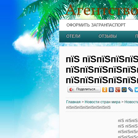
ОФОРМИТЬ ЗАГРАНПАСПОРТ
ОТЕЛИ
ОТЗЫВЫ
П
пїЅ пїЅпїЅпїЅпї
пїЅпїЅпїЅпїЅпїЅ
пїЅпїЅпїЅпїЅпїЅ
Поделиться…
Главная
>
Новости стран мира
>
Новост
пїЅпїЅпїЅпїЅпїЅпїЅпїЅпїЅ
пїЅ пїЅпїЅ
пїЅ пїЅпї
пїЅпїЅпїЅ
пїЅпїЅпїЅ