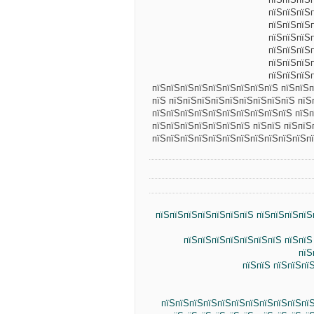
пїЅпїЅпїЅ
пїЅпїЅпїЅ
пїЅпїЅпїЅп
пїЅпїЅпїЅ
пїЅпїЅпїЅ
пїЅпїЅпїЅ
пїЅпїЅпїЅпїЅпїЅпїЅпїЅпїЅпїЅ пїЅпїЅп
пїЅ пїЅпїЅпїЅпїЅпїЅпїЅпїЅпїЅпїЅ пїЅ
пїЅпїЅпїЅпїЅпїЅпїЅпїЅпїЅпїЅпїЅ пїЅп
пїЅпїЅпїЅпїЅпїЅпїЅпїЅ пїЅпїЅ пїЅпїЅ
пїЅпїЅпїЅпїЅпїЅпїЅпїЅпїЅпїЅпїЅпїЅп
пїЅпїЅпїЅпїЅпїЅпїЅпїЅ пїЅпїЅпїЅпїЅ
пїЅпїЅпїЅпїЅпїЅпїЅпїЅ пїЅпїЅ
пїЅ
пїЅпїЅ пїЅпїЅпї
пїЅпїЅпїЅпїЅпїЅпїЅпїЅпїЅпїЅпїЅпїЅ