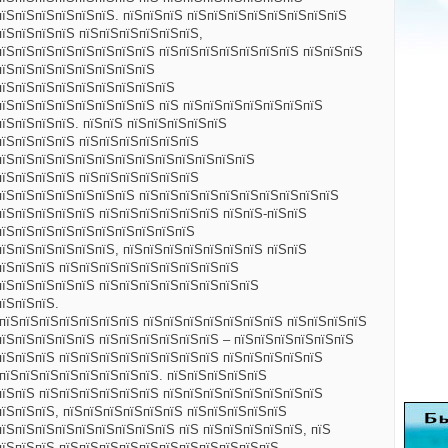
пїЅпїЅпїЅпїЅпїЅпїЅ. пїЅпїЅпїЅ пїЅпїЅпїЅпїЅпїЅпїЅпїЅпїЅ
пїЅпїЅпїЅпїЅ пїЅпїЅпїЅпїЅпїЅпїЅ,
пїЅпїЅпїЅпїЅпїЅпїЅпїЅпїЅ пїЅпїЅпїЅпїЅпїЅпїЅпїЅ пїЅпїЅпїЅ
пїЅпїЅпїЅпїЅпїЅпїЅпїЅпїЅ
пїЅпїЅпїЅпїЅпїЅпїЅпїЅпїЅпїЅ
пїЅпїЅпїЅпїЅпїЅпїЅпїЅпїЅ пїЅ пїЅпїЅпїЅпїЅпїЅпїЅпїЅ
їЅпїЅпїЅпїЅ. пїЅпїЅ пїЅпїЅпїЅпїЅпїЅ
пїЅпїЅпїЅпїЅ пїЅпїЅпїЅпїЅпїЅпїЅ
пїЅпїЅпїЅпїЅпїЅпїЅпїЅпїЅпїЅпїЅпїЅпїЅпїЅ
пїЅпїЅпїЅпїЅ пїЅпїЅпїЅпїЅпїЅпїЅ
пїЅпїЅпїЅпїЅпїЅпїЅпїЅ пїЅпїЅпїЅпїЅпїЅпїЅпїЅпїЅпїЅпїЅ
пїЅпїЅпїЅпїЅпїЅ пїЅпїЅпїЅпїЅпїЅпїЅ пїЅпїЅ-пїЅпїЅ
пїЅпїЅпїЅпїЅпїЅпїЅпїЅпїЅпїЅпїЅ
пїЅпїЅпїЅпїЅпїЅпїЅ, пїЅпїЅпїЅпїЅпїЅпїЅпїЅ пїЅпїЅ
пїЅпїЅпїЅ пїЅпїЅпїЅпїЅпїЅпїЅпїЅпїЅпїЅ
пїЅпїЅпїЅпїЅпїЅ пїЅпїЅпїЅпїЅпїЅпїЅпїЅпїЅ
пїЅпїЅпїЅ.
ЅпїЅпїЅпїЅпїЅпїЅпїЅпїЅ пїЅпїЅпїЅпїЅпїЅпїЅпїЅ пїЅпїЅпїЅпїЅ
пїЅпїЅпїЅпїЅпїЅ пїЅпїЅпїЅпїЅпїЅпїЅ – пїЅпїЅпїЅпїЅпїЅпїЅ
пїЅпїЅпїЅ пїЅпїЅпїЅпїЅпїЅпїЅпїЅпїЅ пїЅпїЅпїЅпїЅпїЅ
 пїЅпїЅпїЅпїЅпїЅпїЅпїЅпїЅ. пїЅпїЅпїЅпїЅпїЅ
пїЅпїЅ пїЅпїЅпїЅпїЅпїЅпїЅ пїЅпїЅпїЅпїЅпїЅпїЅпїЅпїЅ
пїЅпїЅпїЅ, пїЅпїЅпїЅпїЅпїЅпїЅ пїЅпїЅпїЅпїЅпїЅ
їЅпїЅпїЅпїЅпїЅпїЅпїЅпїЅпїЅ пїЅ пїЅпїЅпїЅпїЅпїЅ, пїЅ
пїЅпїЅпїЅ пїЅпїЅпїЅпїЅпїЅпїЅпїЅпїЅпїЅпїЅпїЅ