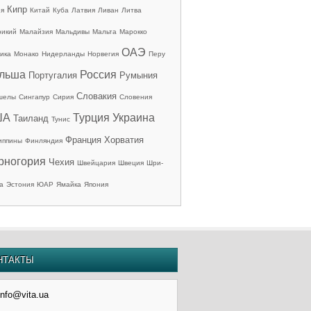
Кипр
ия
Китай
Куба
Латвия
Ливан
Литва
рикий
Малайзия
Мальдивы
Мальта
Марокко
ОАЭ
ика
Монако
Нидерланды
Норвегия
Перу
льша
Россия
Португалия
Румыния
Словакия
шелы
Сингапур
Сирия
Словения
ША
Турция
Украина
Таиланд
Тунис
Франция
Хорватия
иппины
Финляндия
рногория
Чехия
Швейцария
Швеция
Шри-
а
Эстония
ЮАР
Ямайка
Япония
НТАКТЫ
info@vita.ua