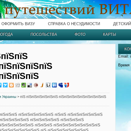
ОФОРМИТЬ ВИЗУ
СПРАВКА О НЕСУДИМОСТИ
ДЕТСКИЙ
ОГОДА
ПОСОЛЬСТВА
ФОТО
КАРТЫ
КО
ЅпїЅпїЅ
Email: 
пїЅпїЅпїЅпїЅ
Время 
пїЅпїЅпїЅ
и Украины
> пїЅ пїЅпїЅпїЅпїЅпїЅпїЅ пїЅпїЅпїЅпїЅпїЅпїЅпїЅпїЅпїЅ
пїЅпїЅпїЅ пїЅпїЅпїЅпїЅпїЅпїЅ пїЅпїЅ пїЅпїЅпїЅпїЅпїЅпїЅ
ЅпїЅпїЅпїЅпїЅпїЅ пїЅпїЅпїЅпїЅпїЅ пїЅпїЅпїЅпїЅ
пїЅпїЅпїЅпїЅпїЅпїЅ пїЅпїЅпїЅ пїЅпїЅпїЅпїЅпїЅпїЅпїЅпїЅ
пїЅпїЅпїЅпїЅпїЅпїЅпїЅ пїЅ пїЅпїЅпїЅпїЅпїЅпїЅпїЅ