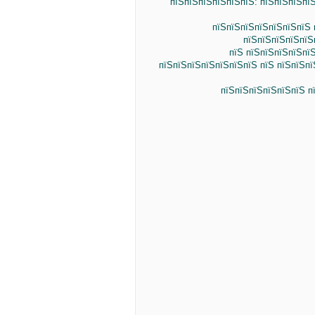
пїЅпїЅпїЅпїЅпїЅпїЅ: пїЅпїЅпїЅпї
пїЅпїЅпїЅпїЅпїЅпїЅпїЅ 
пїЅпїЅпїЅпїЅпїЅ
пїЅ пїЅпїЅпїЅпїЅпї
пїЅпїЅпїЅпїЅпїЅпїЅпїЅ пїЅ пїЅпїЅп
пїЅпїЅпїЅпїЅпїЅпїЅ п