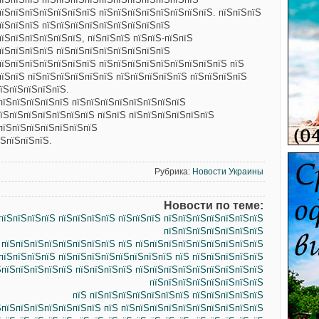
пїЅпїЅпїЅпїЅпїЅпїЅпїЅ пїЅпїЅпїЅпїЅпїЅпїЅпїЅпїЅ. пїЅпїЅпїЅ
пїЅпїЅпїЅ пїЅпїЅпїЅпїЅпїЅпїЅпїЅпїЅпїЅ
їЅпїЅпїЅпїЅпїЅпїЅ, пїЅпїЅпїЅ пїЅпїЅ-пїЅпїЅ
пїЅпїЅпїЅпїЅ пїЅпїЅпїЅпїЅпїЅпїЅпїЅпїЅ
пїЅпїЅпїЅпїЅпїЅпїЅпїЅ пїЅпїЅпїЅпїЅпїЅпїЅпїЅпїЅпїЅ пїЅ
пїЅпїЅ пїЅпїЅпїЅпїЅпїЅпїЅ пїЅпїЅпїЅпїЅпїЅ пїЅпїЅпїЅпїЅ
їЅпїЅпїЅпїЅпїЅ.
пїЅпїЅпїЅпїЅпїЅ пїЅпїЅпїЅпїЅпїЅпїЅпїЅпїЅ
їЅпїЅпїЅпїЅпїЅпїЅпїЅ пїЅпїЅ пїЅпїЅпїЅпїЅпїЅпїЅ
пїЅпїЅпїЅпїЅпїЅпїЅпїЅ
їЅпїЅпїЅпїЅ.
Рубрика:
Новости Украины
Новости по теме:
пїЅпїЅпїЅпїЅ пїЅпїЅпїЅпїЅ пїЅпїЅпїЅ пїЅпїЅпїЅпїЅпїЅпїЅпїЅ
пїЅпїЅпїЅпїЅпїЅпїЅпїЅ
 пїЅпїЅпїЅпїЅпїЅпїЅпїЅпїЅ пїЅ пїЅпїЅпїЅпїЅпїЅпїЅпїЅпїЅпїЅ
пїЅпїЅпїЅпїЅ пїЅпїЅпїЅпїЅпїЅпїЅпїЅпїЅ пїЅ пїЅпїЅпїЅпїЅпїЅ
ЅпїЅпїЅпїЅпїЅпїЅ пїЅпїЅпїЅпїЅ пїЅпїЅпїЅпїЅпїЅпїЅпїЅпїЅпїЅ
пїЅпїЅпїЅпїЅпїЅпїЅпїЅпїЅ
пїЅ пїЅпїЅпїЅпїЅпїЅпїЅпїЅ пїЅпїЅпїЅпїЅпїЅ
пїЅпїЅпїЅпїЅпїЅпїЅпїЅ пїЅ пїЅпїЅпїЅпїЅпїЅпїЅпїЅпїЅпїЅпїЅ