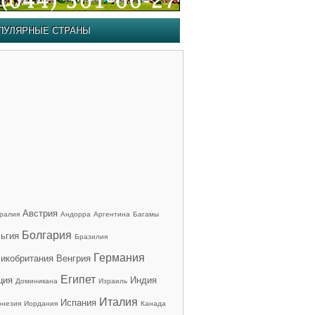
ПУЛЯРНЫЕ СТРАНЫ
Австрия
ралия
Андорра
Аргентина
Багамы
Болгария
ьгия
Бразилия
Германия
икобритания
Венгрия
Египет
ция
Индия
Доминикана
Израиль
Италия
Испания
онезия
Иордания
Канада