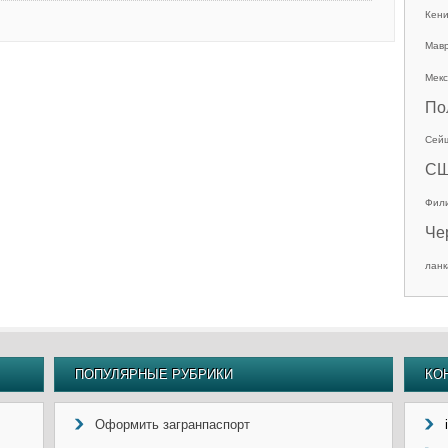
Кен
Мав
Мекс
По
Сей
С
Фил
Че
ланк
ПОПУЛЯРНЫЕ РУБРИКИ
КО
Оформить загранпаспорт